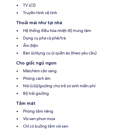
TV LCD
Truyền hình vệ tinh
Thoải mái như tại nhà
Hệ thống điều hòa nhiệt độ trung tâm
Dụng cụ pha cà phê/trà
Ấm điện
Bàn ủi/dụng cụ ủi quần áo (theo yêu cầu)
Cho giấc ngủ ngon
Màn/rèm cản sáng
Phòng cách âm
Nôi (cũi)/giường cho trẻ sơ sinh miễn phí
Bộ trải giường
Tắm mát
Phòng tắm riêng
Vòi sen phun mưa
Chỉ có buồng tắm vòi sen