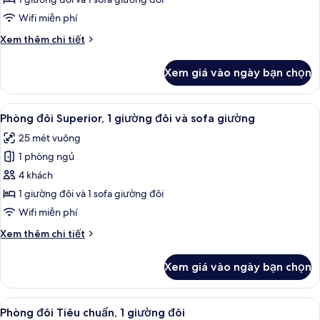
Tiêu
Wifi miễn phí
chuẩn,
Chi
Xem thêm chi tiết
1
tiết
giường
khác
Xem giá vào ngày bạn chọn
của
đôi
Phòng
và
đôi
Xem
Két bảo mật tại phòng, khu vực làm v
sofa
7
Tiêu
Phòng đôi Superior, 1 giường đôi và sofa giường
tất
giường
chuẩn,
25 mét vuông
1
cả
giường
1 phòng ngủ
ảnh
đôi
Phòng
4 khách
và
đôi
sofa
1 giường đôi và 1 sofa giường đôi
giường
Superior,
Wifi miễn phí
1
Chi
Xem thêm chi tiết
giường
tiết
đôi
khác
Xem giá vào ngày bạn chọn
của
và
Phòng
sofa
đôi
Xem
Phòng đôi Tiêu chuẩn, 1 giường đôi |
giường
5
Superior,
Phòng đôi Tiêu chuẩn, 1 giường đôi