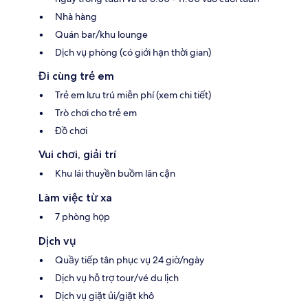
Nhà hàng
Quán bar/khu lounge
Dịch vụ phòng (có giới hạn thời gian)
Đi cùng trẻ em
Trẻ em lưu trú miễn phí (xem chi tiết)
Trò chơi cho trẻ em
Đồ chơi
Vui chơi, giải trí
Khu lái thuyền buồm lân cận
Làm việc từ xa
7 phòng họp
Dịch vụ
Quầy tiếp tân phục vụ 24 giờ/ngày
Dịch vụ hỗ trợ tour/vé du lịch
Dịch vụ giặt ủi/giặt khô