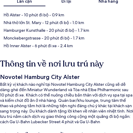
Lân cận
Đi lại
Nhà hàng
Hồ Alster
- 10 phút đi bộ
- 0.9 km
Nhà thờ lớn St. Mary
- 12 phút đi bộ
- 1.0 km
Hamburger Kunsthalle
- 20 phút đi bộ
- 1.7 km
Monckebergstrasse
- 20 phút đi bộ
- 1.7 km
Hồ Inner Alster
- 6 phút đi xe
- 2.4 km
Thông tin về nơi lưu trú này
Novotel Hamburg City Alster
Bất kỳ vị khách nào nghỉ tại Novotel Hamburg City Alster cũng sẽ dễ
dàng ghé đến Miniatur Wunderland và Tòa nhà Elbe Philharmonic sau
10 phút đi xe. Khách có thể nuông chiều bản thân với dịch vụ spa tại spa
và kiếm chút đồ ăn ở nhà hàng. Quán bar/khu lounge, trung tâm thể
thao và phòng tắm hơi là những tiện nghi đáng chú ý khác tại khách sạn
sang trọng này. Du khách dành tặng lời khen về nhân viên nhiệt tình. Nơi
lưu trú nằm cách dịch vụ giao thông công cộng một quãng đi bộ ngắn:
cách Ga U-Bahn Lubecker Street 4 phút và Ga U-Bahn
Lohmuhlenstrasse 5 phút.