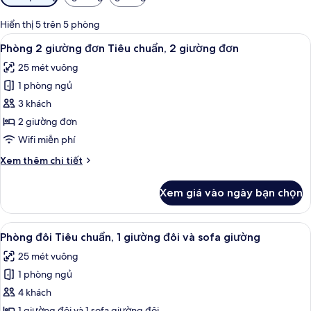
lọc
có
Hiển thị 5 trên 5 phòng
thể
Xem
Buồng tắm vòi sen, vòi sen phun mưa
5
Phòng 2 giường đơn Tiêu chuẩn, 2 giường đơn
dùng
tất
để
25 mét vuông
cả
lọc
1 phòng ngủ
ảnh
tìm
Phòng
3 khách
phòng
2
2 giường đơn
giường
Wifi miễn phí
đơn
Chi
Xem thêm chi tiết
Tiêu
tiết
chuẩn,
khác
Xem giá vào ngày bạn chọn
của
2
Phòng
giường
2
Xem
Két bảo mật tại phòng, khu vực làm v
đơn
7
giường
Phòng đôi Tiêu chuẩn, 1 giường đôi và sofa giường
tất
đơn
25 mét vuông
Tiêu
cả
chuẩn,
1 phòng ngủ
ảnh
2
Phòng
4 khách
giường
đôi
đơn
1 giường đôi và 1 sofa giường đôi