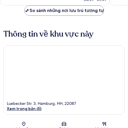
nhận
xét
2.051.129 ₫
xét
So sánh những nơi lưu trú tương tự
Thông tin về khu vực này
Luebecker Str. 3, Hamburg, HH, 22087
Xem trong bản đồ
Bản đồ