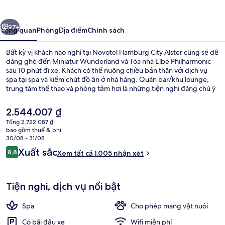
City
Alster
ước
Tiếp
97+
Tổng quan
Phòng
Địa điểm
Chính sách
Bất kỳ vị khách nào nghỉ tại Novotel Hamburg City Alster cũng sẽ dễ
dàng ghé đến Miniatur Wunderland và Tòa nhà Elbe Philharmonic
sau 10 phút đi xe. Khách có thể nuông chiều bản thân với dịch vụ
spa tại spa và kiếm chút đồ ăn ở nhà hàng. Quán bar/khu lounge,
trung tâm thể thao và phòng tắm hơi là những tiện nghi đáng chú ý
khác tại khách sạn sang trọng này. Du khách dành tặng lời khen về
nhân viên nhiệt tình. Nơi lưu trú nằm cách dịch vụ giao thông công
Giá
2.544.007 ₫
cộng một quãng đi bộ ngắn: cách Ga U-Bahn Lubecker Street 4
hiện
Tổng 2.722.087 ₫
phút và Ga U-Bahn Lohmuhlenstrasse 5 phút.
tại
bao gồm thuế & phí
Khu phòng họp
là
30/08 - 31/08
2.544.007 ₫
Nhận
Xuất sắc
8,8
Xem tất cả 1.005 nhận xét
8,8 trên 10,
xét
Tiện nghi, dịch vụ nổi bật
Spa
Cho phép mang vật nuôi
Có bãi đậu xe
Wifi miễn phí