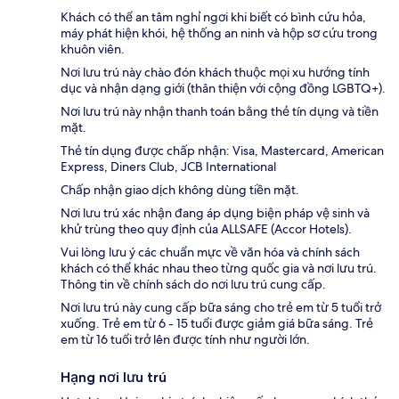
Khách có thể an tâm nghỉ ngơi khi biết có bình cứu hỏa,
máy phát hiện khói, hệ thống an ninh và hộp sơ cứu trong
khuôn viên.
Nơi lưu trú này chào đón khách thuộc mọi xu hướng tính
dục và nhận dạng giới (thân thiện với cộng đồng LGBTQ+).
Nơi lưu trú này nhận thanh toán bằng thẻ tín dụng và tiền
mặt.
Thẻ tín dụng được chấp nhận: Visa, Mastercard, American
Express, Diners Club, JCB International
Chấp nhận giao dịch không dùng tiền mặt.
Nơi lưu trú xác nhận đang áp dụng biện pháp vệ sinh và
khử trùng theo quy định của ALLSAFE (Accor Hotels).
Vui lòng lưu ý các chuẩn mực về văn hóa và chính sách
khách có thể khác nhau theo từng quốc gia và nơi lưu trú.
Thông tin về chính sách do nơi lưu trú cung cấp.
Nơi lưu trú này cung cấp bữa sáng cho trẻ em từ 5 tuổi trở
xuống. Trẻ em từ 6 - 15 tuổi được giảm giá bữa sáng. Trẻ
em từ 16 tuổi trở lên được tính như người lớn.
Hạng nơi lưu trú