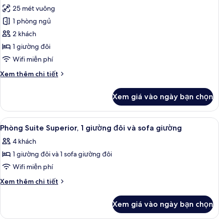
tất
1
25 mét vuông
giường
cả
đôi
1 phòng ngủ
ảnh
và
Phòng
2 khách
sofa
đôi
giường
1 giường đôi
Tiêu
Wifi miễn phí
chuẩn,
Chi
Xem thêm chi tiết
1
tiết
giường
khác
Xem giá vào ngày bạn chọn
của
đôi
Phòng
đôi
Xem
Phòng Suite Superior, 1 giường đôi và
6
Tiêu
Phòng Suite Superior, 1 giường đôi và sofa giường
tất
chuẩn,
4 khách
1
cả
giường
1 giường đôi và 1 sofa giường đôi
ảnh
đôi
Phòng
Wifi miễn phí
Suite
Chi
Xem thêm chi tiết
Superior,
tiết
khác
1
Xem giá vào ngày bạn chọn
của
giường
Phòng