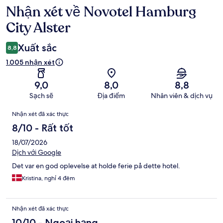
Nhận xét về Novotel Hamburg
Nhận
xét
City Alster
Xuất sắc
8,8
1.005 nhận xét
9,0
8,0
8,8
Sạch sẽ
Địa điểm
Nhân viên & dịch vụ
Nhận
Nhận xét đã xác thực
xét
8/10 - Rất tốt
18/07/2026
Dịch với Google
Det var en god oplevelse at holde ferie på dette hotel.
Kristina, nghỉ 4 đêm
Nhận xét đã xác thực
10/10 - Ngoại hạng