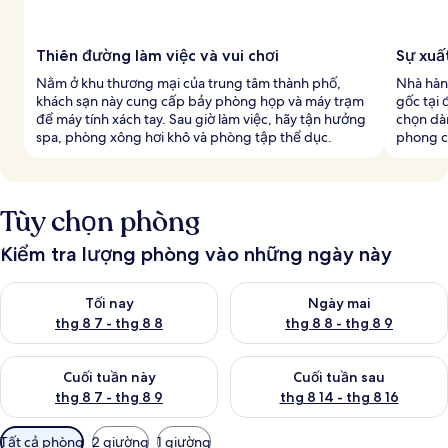
Thiên đường làm việc và vui chơi
Sự xuấ
Nằm ở khu thương mại của trung tâm thành phố,
Nhà hàn
khách sạn này cung cấp bảy phòng họp và máy trạm
gốc tại 
để máy tính xách tay. Sau giờ làm việc, hãy tận hưởng
chọn dà
spa, phòng xông hơi khô và phòng tập thể dục.
phong c
Tùy chọn phòng
Kiểm tra lượng phòng vào những ngày này
Kiểm tra lượng phòng tối nay từ thg 8 7 - thg 8 8
Kiểm tra lượng phòng ngày mai
Tối nay
Ngày mai
thg 8 7 - thg 8 8
thg 8 8 - thg 8 9
Kiểm tra lượng phòng cuối tuần này từ thg 8 7 - thg 8 9
Kiểm tra lượng phòng cuối tuần
Cuối tuần này
Cuối tuần sau
thg 8 7 - thg 8 9
thg 8 14 - thg 8 16
Bộ
Tất cả phòng
2 giường
1 giường