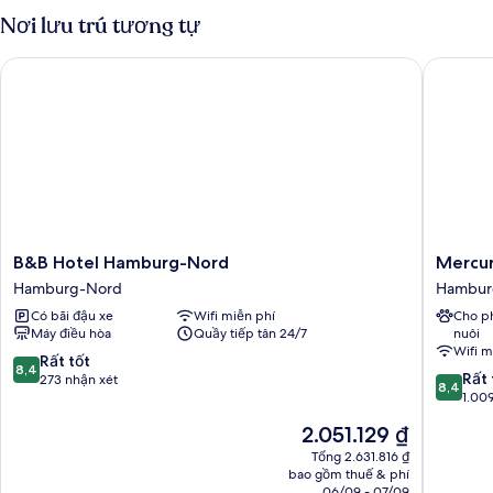
đôi
Suite
Nơi lưu trú tương tự
và
Superior,
1
sofa
B&B Hotel Hamburg-Nord
Mercure
giường
giường
đôi
và
sofa
giường
B&B
Mercur
B&B Hotel Hamburg-Nord
Mercur
Hotel
Hotel
Hamburg-Nord
Hambur
Hamburg-
Hambur
Có bãi đậu xe
Wifi miễn phí
Cho p
Nord
City
Máy điều hòa
Quầy tiếp tân 24/7
nuôi
Hamburg-
Hambur
Wifi m
Nord
Mitte
8.4
Rất tốt
8,4
8.4
Rất 
trên
273 nhận xét
8,4
trên
1.00
10,
10,
Rất
Giá
2.051.129 ₫
Rất
tốt,
hiện
tốt,
Tổng 2.631.816 ₫
273
tại
bao gồm thuế & phí
1.009
nhận
là
06/09 - 07/09