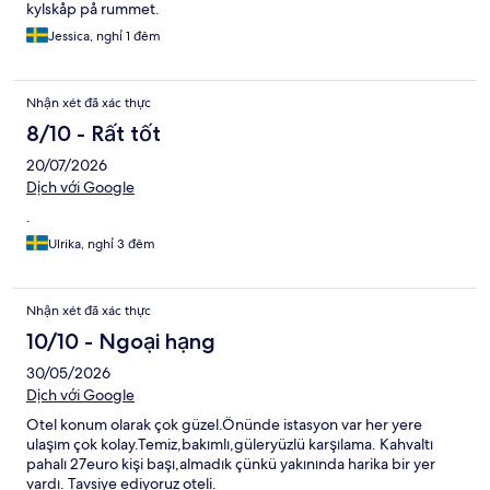
kylskåp på rummet.
Jessica, nghỉ 1 đêm
Nhận xét đã xác thực
8/10 - Rất tốt
20/07/2026
Dịch với Google
.
Ulrika, nghỉ 3 đêm
Nhận xét đã xác thực
10/10 - Ngoại hạng
30/05/2026
Dịch với Google
Otel konum olarak çok güzel.Önünde istasyon var her yere
ulaşım çok kolay.Temiz,bakımlı,güleryüzlü karşılama. Kahvaltı
pahalı 27euro kişi başı,almadık çünkü yakınında harika bir yer
vardı. Tavsiye ediyoruz oteli.