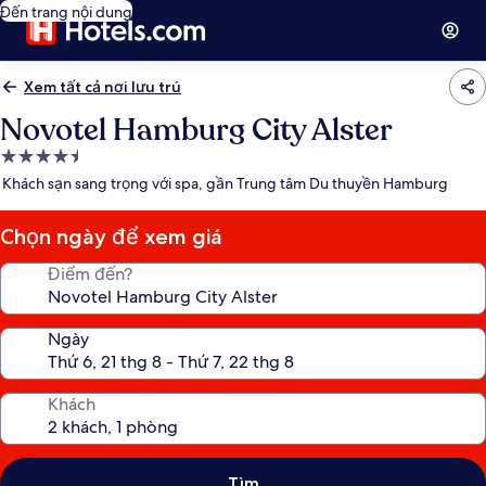
Đến trang nội dung
Xem tất cả nơi lưu trú
Novotel Hamburg City Alster
Nơi
lưu
Khách sạn sang trọng với spa, gần Trung tâm Du thuyền Hamburg
trú
4.5
Chọn ngày để xem giá
sao
Điểm đến?
Ngày
Khách
Tìm