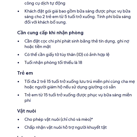
công cụ dịch tự động
Khách đặt gói giá bao gồm bữa sáng được phục vụ bữa
sáng cho 2 trẻ em từ 5 tuổi trở xuống. Tính phí bữa sáng
đối với khách bổ sung.
Cần cung cấp khi nhận phòng
Cần đặt cọc chi phí phát sinh bằng thẻ tín dụng, ghi nợ
hoặc tiền mặt
Có thể cần giấy tờ tùy thân (ID) có ảnh hợp lệ
Tuổi nhận phòng tối thiểu là 18
Trẻ em
Tối đa 2 trẻ 15 tuổi trở xuống lưu trú miễn phí cùng cha mẹ
hoặc người giám hộ nếu sử dụng giường có sẵn
Trẻ em từ 15 tuổi trở xuống được phục vụ bữa sáng miễn
phí
Vật nuôi
Cho phép vật nuôi (chỉ chó và mèo)*
Chấp nhận vật nuôi hỗ trợ người khuyết tật