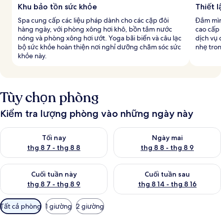
Khu bảo tồn sức khỏe
Thiết 
Spa cung cấp các liệu pháp dành cho các cặp đôi
Đắm mìn
hàng ngày, với phòng xông hơi khô, bồn tắm nước
cao cấp
nóng và phòng xông hơi ướt. Yoga bãi biển và câu lạc
dịch vụ 
bộ sức khỏe hoàn thiện nơi nghỉ dưỡng chăm sóc sức
nhẹ tron
khỏe này.
Tùy chọn phòng
Kiểm tra lượng phòng vào những ngày này
Kiểm tra lượng phòng tối nay từ thg 8 7 - thg 8 8
Kiểm tra lượng phòng ngày mai
Tối nay
Ngày mai
thg 8 7 - thg 8 8
thg 8 8 - thg 8 9
Kiểm tra lượng phòng cuối tuần này từ thg 8 7 - thg 8 9
Kiểm tra lượng phòng cuối tuần
Cuối tuần này
Cuối tuần sau
thg 8 7 - thg 8 9
thg 8 14 - thg 8 16
Bộ
Tất cả phòng
1 giường
2 giường
lọc