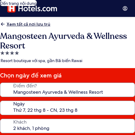
Đến trang nội dung
Xem tất cả nơi lưu trú
Mangosteen Ayurveda & Wellness
Resort
Nơi
lưu
Resort boutique với spa, gần Bãi biển Rawai
trú
4.0
Chọn ngày để xem giá
sao
Điểm đến?
Ngày
Khách