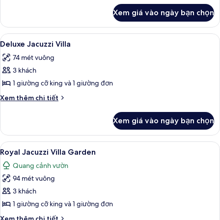
khác
Xem giá vào ngày bạn chọn
của
Superior
Jacuzzi
Xem
Deluxe Jacuzzi Villa | Bộ đồ giường c
8
Villa
Deluxe Jacuzzi Villa
tất
74 mét vuông
cả
3 khách
ảnh
Deluxe
1 giường cỡ king và 1 giường đơn
Jacuzzi
Chi
Xem thêm chi tiết
Villa
tiết
khác
Xem giá vào ngày bạn chọn
của
Deluxe
Jacuzzi
Xem
Royal Jacuzzi Vil
7
Villa
Royal Jacuzzi Villa Garden
tất
Quang cảnh vườn
cả
94 mét vuông
ảnh
Royal
3 khách
Jacuzzi
1 giường cỡ king và 1 giường đơn
Villa
Chi
Xem thêm chi tiết