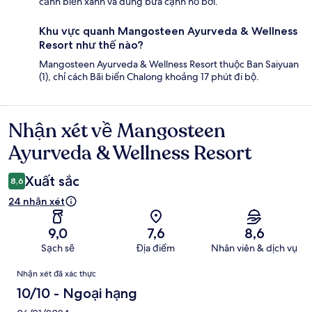
cảnh biển xanh và dùng bữa cạnh hồ bơi.
Khu vực quanh Mangosteen Ayurveda & Wellness
Resort như thế nào?
Mangosteen Ayurveda & Wellness Resort thuộc Ban Saiyuan
(1), chỉ cách Bãi biển Chalong khoảng 17 phút đi bộ.
Nhận xét về Mangosteen
Nhận
xét
Ayurveda & Wellness Resort
Xuất sắc
8,6
24 nhận xét
9,0
7,6
8,6
Sạch sẽ
Địa điểm
Nhân viên & dịch vụ
Nhận
Nhận xét đã xác thực
xét
10/10 - Ngoại hạng