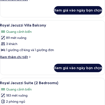
Garden
tiết
khác
Xem giá vào ngày bạn chọn
của
Royal
Jacuzzi
Xem
Quang cảnh từ phòng
7
Villa
Royal Jacuzzi Villa Balcony
tất
Garden
Quang cảnh biển
cả
89 mét vuông
ảnh
Royal
3 khách
Jacuzzi
1 giường cỡ king và 1 giường đơn
Villa
Chi
Xem thêm chi tiết
Balcony
tiết
khác
Xem giá vào ngày bạn chọn
của
Royal
Jacuzzi
Xem
Royal Jacuzzi Suite (2 Bedrooms) | K
11
Villa
Royal Jacuzzi Suite (2 Bedrooms)
tất
Balcony
Quang cảnh biển
cả
183 mét vuông
ảnh
Royal
2 phòng ngủ