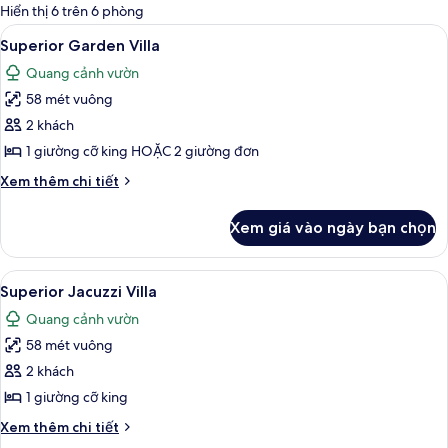
có
Hiển thị 6 trên 6 phòng
thể
Xem
Bộ đồ giường cao cấp, nệm Select Co
7
Superior Garden Villa
dùng
tất
để
Quang cảnh vườn
cả
lọc
58 mét vuông
ảnh
tìm
Superior
2 khách
phòng
Garden
1 giường cỡ king HOẶC 2 giường đơn
Villa
Chi
Xem thêm chi tiết
tiết
khác
Xem giá vào ngày bạn chọn
của
Superior
Garden
Xem
Quang cảnh từ phòng
10
Villa
Superior Jacuzzi Villa
tất
Quang cảnh vườn
cả
58 mét vuông
ảnh
Superior
2 khách
Jacuzzi
1 giường cỡ king
Villa
Chi
Xem thêm chi tiết
tiết