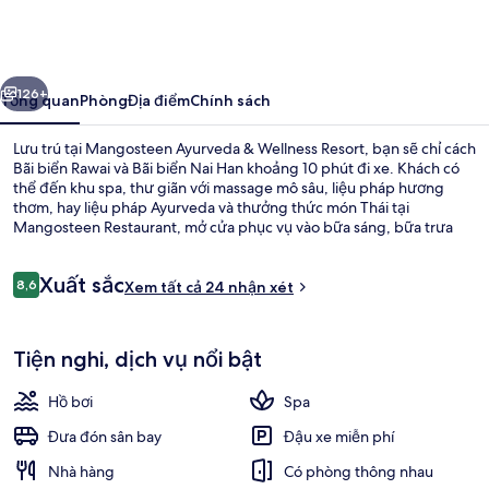
Ayurveda
&
Wellness
ước
Tiếp
Resort
126+
Tổng quan
Phòng
Địa điểm
Chính sách
Lưu trú tại Mangosteen Ayurveda & Wellness Resort, bạn sẽ chỉ cách
Bãi biển Rawai và Bãi biển Nai Han khoảng 10 phút đi xe. Khách có
thể đến khu spa, thư giãn với massage mô sâu, liệu pháp hương
thơm, hay liệu pháp Ayurveda và thưởng thức món Thái tại
Mangosteen Restaurant, mở cửa phục vụ vào bữa sáng, bữa trưa
cũng như bữa tối. Hồ bơi ngoài trời, quán bar cạnh hồ bơi và câu lạc
bộ sức khỏe là những tiện nghi nổi bật khác tại resort boutique này.
Nhận
Xuất sắc
8,6
Xem tất cả 24 nhận xét
8,6 trên 10,
xét
Cảnh từ trên cao
Tiện nghi, dịch vụ nổi bật
Hồ bơi
Spa
Đưa đón sân bay
Đậu xe miễn phí
Nhà hàng
Có phòng thông nhau