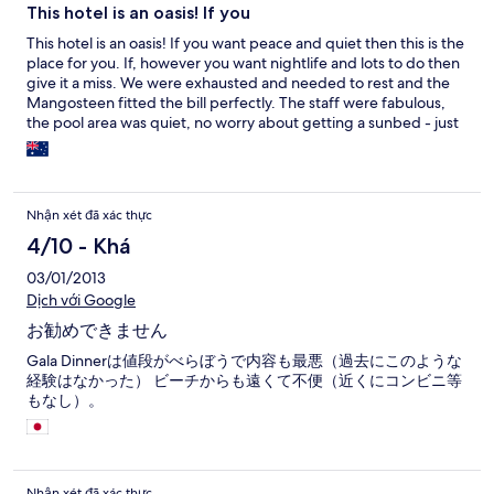
This hotel is an oasis! If you
This hotel is an oasis! If you want peace and quiet then this is the
place for you. If, however you want nightlife and lots to do then
give it a miss. We were exhausted and needed to rest and the
Mangosteen fitted the bill perfectly. The staff were fabulous,
the pool area was quiet, no worry about getting a sunbed - just
perfect. The food was excellent (about uk prices) the spa
excellent but a little pricey. All in all a great two weeks of perfect
rest>
Nhận xét đã xác thực
4/10 - Khá
03/01/2013
Dịch với Google
お勧めできません
Gala Dinnerは値段がべらぼうで内容も最悪（過去にこのような
経験はなかった） ビーチからも遠くて不便（近くにコンビニ等
もなし）。
Nhận xét đã xác thực