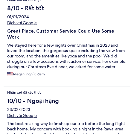
8/10 - Rất tốt
01/01/2024
Dịch với Google
Great Place, Customer Service Could Use Some
Work
We stayed here for a few nights over Christmas in 2023 and
loved the location, the gorgeous space including the view from
our room, and the amenities like yoga and the pool. We did
struggle on a few occasions with customer service. For example,
during our Christmas Eve dinner, we asked for some water
which the waiters were pouring for other customers and were
Megan, nghỉ 3 đêm
told it was for the Ayerveda retreat members only and we could
buy some bottled water (which was ridiculously expensive).
Later, there was tea on the buffet where our dessert was laid out
Nhận xét đã xác thực
and I was told the same thing - only for some guests. These
were both SUCH small and inexpensive things that cost the
10/10 - Ngoại hạng
hotel nearly nothing to give us as guests (literally water and tea)
23/02/2023
but made us feel like we weren't "real" guests because we
didn't sign up for their full package. Otherwise, it was mostly
Dịch với Google
pleasant - the rooms are stunning and the pools are expansive.
The best relaxing way to finish up our trip before the long flight
Yoga was nice although you must get there early for a good
back home. My concern with booking a night in the Rawai area
spot. The sweet resort kitty was a highlight for us too. We'd