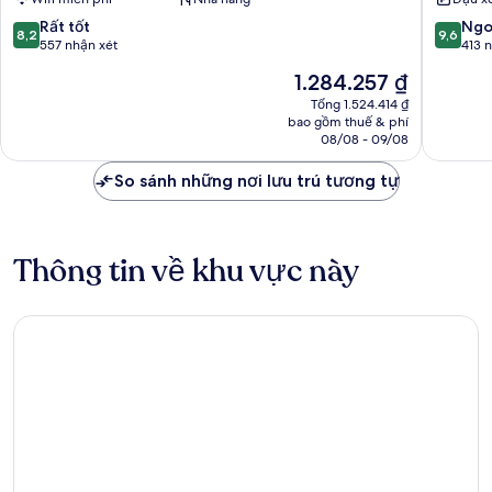
Rawai
8.2
9.6
Rất tốt
Ngo
8,2
9,6
trên
trên
557 nhận xét
413 
10,
10,
Giá
1.284.257 ₫
Rất
Ngoại
hiện
tốt,
hạng,
Tổng 1.524.414 ₫
tại
bao gồm thuế & phí
557
413
là
08/08 - 09/08
nhận
nhận
1.284.257 ₫
xét
xét
So sánh những nơi lưu trú tương tự
Thông tin về khu vực này