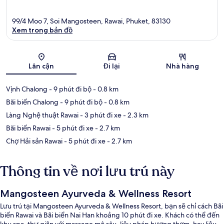
99/4 Moo 7, Soi Mangosteen, Rawai, Phuket, 83130
Xem trong bản đồ
Bản đồ
Lân cận
Đi lại
Nhà hàng
Vịnh Chalong
- 9 phút đi bộ
- 0.8 km
Bãi biển Chalong
- 9 phút đi bộ
- 0.8 km
Làng Nghệ thuật Rawai
- 3 phút đi xe
- 2.3 km
Bãi biển Rawai
- 5 phút đi xe
- 2.7 km
Chợ Hải sản Rawai
- 5 phút đi xe
- 2.7 km
Thông tin về nơi lưu trú này
Mangosteen Ayurveda & Wellness Resort
Lưu trú tại Mangosteen Ayurveda & Wellness Resort, bạn sẽ chỉ cách Bãi
biển Rawai và Bãi biển Nai Han khoảng 10 phút đi xe. Khách có thể đến
khu spa, thư giãn với massage mô sâu, liệu pháp hương thơm, hay liệu