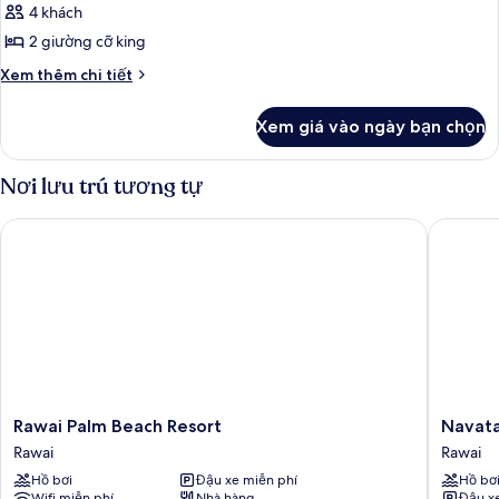
Jacuzzi
4 khách
Suite
2 giường cỡ king
(2
Chi
Xem thêm chi tiết
Bedrooms)
tiết
khác
Xem giá vào ngày bạn chọn
của
Royal
Jacuzzi
Nơi lưu trú tương tự
Suite
(2
Rawai Palm Beach Resort
Navatara
Bedrooms)
Rawai
Navatar
Rawai Palm Beach Resort
Navata
Palm
Phuket
Rawai
Rawai
Beach
Resort
Hồ bơi
Đậu xe miễn phí
Hồ bơ
Resort
Rawai
Wifi miễn phí
Nhà hàng
Đậu x