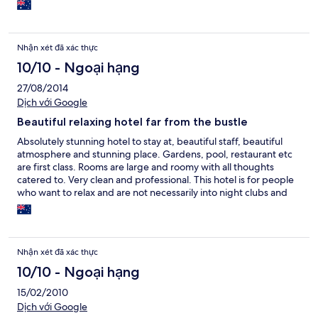
Nhận xét đã xác thực
10/10 - Ngoại hạng
27/08/2014
Dịch với Google
Beautiful relaxing hotel far from the bustle
Absolutely stunning hotel to stay at, beautiful staff, beautiful
atmosphere and stunning place. Gardens, pool, restaurant etc
are first class. Rooms are large and roomy with all thoughts
catered to. Very clean and professional. This hotel is for people
who want to relax and are not necessarily into night clubs and
bars, etc. Though it is not far to anything in Phuket this hotel is
removed from the hustle and bustle so it is a short ride to
anything. The road in is atrocious but the hotel is worth it.
Absolutely loved my stay here :-)
Nhận xét đã xác thực
10/10 - Ngoại hạng
15/02/2010
Dịch với Google