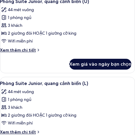
2
Tiêu
Phòng Suite Junior, quang cảnh biển (U)
tất
chuẩn,
44 mét vuông
quang
cả
cảnh
1 phòng ngủ
ảnh
biển
Phòng
3 khách
(C)
Suite
2 giường đôi HOẶC 1 giường cỡ king
Junior,
Wifi miễn phí
quang
Chi
Xem thêm chi tiết
cảnh
tiết
biển
khác
Xem giá vào ngày bạn chọn
của
(U)
Phòng
Suite
Xem
Minibar, két bảo mật tại phòng, khu 
2
Junior,
Phòng Suite Junior, quang cảnh biển (L)
tất
quang
44 mét vuông
cảnh
cả
biển
1 phòng ngủ
ảnh
(U)
Phòng
3 khách
Suite
2 giường đôi HOẶC 1 giường cỡ king
Junior,
Wifi miễn phí
quang
Chi
Xem thêm chi tiết