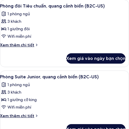
Xem
Minibar, két bảo mật tại phòng, khu 
2
chuẩn,
Phòng đôi Tiêu chuẩn, quang cảnh biển (B2C-US)
tất
quang
1 phòng ngủ
cảnh
cả
biển
3 khách
ảnh
(L)
Phòng
1 giường đôi
đôi
Wifi miễn phí
Tiêu
Chi
Xem thêm chi tiết
chuẩn,
tiết
quang
khác
Xem giá vào ngày bạn chọn
của
cảnh
Phòng
biển
đôi
Xem
Minibar, két bảo mật tại phòng, khu 
(B2C-
2
Tiêu
Phòng Suite Junior, quang cảnh biển (B2C-US)
tất
chuẩn,
US)
1 phòng ngủ
quang
cả
cảnh
3 khách
ảnh
biển
Phòng
1 giường cỡ king
(B2C-
Suite
US)
Wifi miễn phí
Junior,
Chi
Xem thêm chi tiết
quang
tiết
cảnh
khác