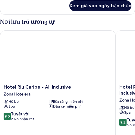
khác
Xem giá vào ngày bạn chọn
của
Phòng
đôi
Nơi lưu trú tương tự
Tiêu
chuẩn,
Hotel Riu Caribe - All Inclusive
Hotel Riu
phòng
thông
nhau,
quang
cảnh
biển
(E)
Hotel
Hotel
Hotel Riu Caribe - All Inclusive
Hotel R
Riu
Riu
Inclusi
Zona Hotelera
Caribe
Palace
Zona Ho
Hồ bơi
Bữa sáng miễn phí
-
Las
Spa
Đậu xe miễn phí
All
America
Hồ bơ
Spa
Inclusive
-
9.0
Tuyệt vời
9,0
Zona
Adults
trên
2.175 nhận xét
9.2
Tuyệ
9,2
Hotelera
Only-
10,
trên
5.58
All
Tuyệt
10,
Inclusiv