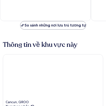
vời,
Tuyệt
Zona
2.175
vời,
Hoteler
nhận
5.580
xét
nhận
xét
So sánh những nơi lưu trú tương tự
Thông tin về khu vực này
Cancun, QROO