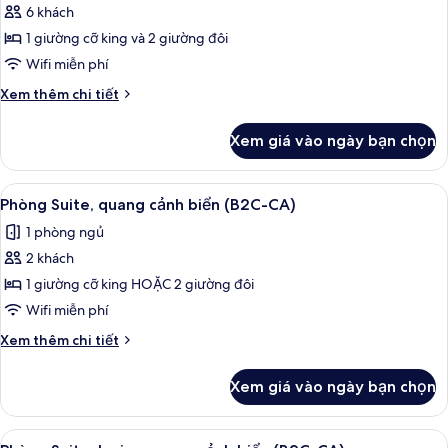
cảnh
6 khách
ảnh
biển
Phòng
1 giường cỡ king và 2 giường đôi
(B2C-
đôi,
CA)
Wifi miễn phí
phòng
Chi
Xem thêm chi tiết
thông
tiết
nhau,
khác
Xem giá vào ngày bạn chọn
của
quang
Phòng
cảnh
đôi,
Xem
Minibar, két bảo mật tại phòng, khu 
biển
3
phòng
Phòng Suite, quang cảnh biển (B2C-CA)
tất
thông
(B2C-
1 phòng ngủ
nhau,
cả
CA)
quang
2 khách
ảnh
cảnh
Phòng
1 giường cỡ king HOẶC 2 giường đôi
biển
Suite,
(B2C-
Wifi miễn phí
CA)
quang
Chi
Xem thêm chi tiết
cảnh
tiết
biển
khác
Xem giá vào ngày bạn chọn
của
(B2C-
Phòng
CA)
Suite,
Xem
Minibar, két bảo mật tại phòng, khu 
2
quang