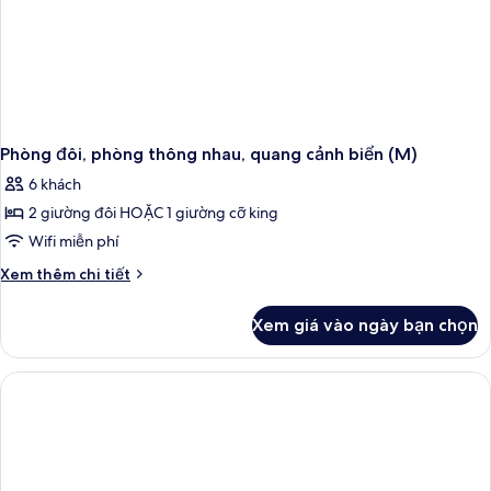
Phòng đôi, phòng thông nhau, quang cảnh biển (M)
6 khách
2 giường đôi HOẶC 1 giường cỡ king
Wifi miễn phí
Chi
Xem thêm chi tiết
tiết
khác
Xem giá vào ngày bạn chọn
của
Phòng
đôi,
phòng
thông
nhau,
quang
cảnh
biển