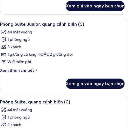
(L)
khác
Xem giá vào ngày bạn chọn
của
Phòng
Suite,
Xem
Minibar, két bảo mật tại phòng, khu 
2
quang
Phòng Suite Junior, quang cảnh biển (C)
tất
cảnh
44 mét vuông
biển
cả
(L)
1 phòng ngủ
ảnh
Phòng
3 khách
Suite
1 giường cỡ king HOẶC 2 giường đôi
Junior,
Wifi miễn phí
quang
Chi
Xem thêm chi tiết
cảnh
tiết
biển
khác
Xem giá vào ngày bạn chọn
của
(C)
Phòng
Suite
Xem
Minibar, két bảo mật tại phòng, khu 
3
Junior,
Phòng Suite, quang cảnh biển (C)
tất
quang
44 mét vuông
cảnh
cả
biển
1 phòng ngủ
ảnh
(C)
Phòng
2 khách