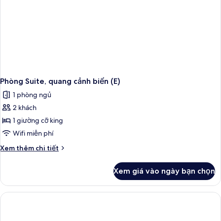
(M)
Phòng Suite, quang cảnh biển (E)
1 phòng ngủ
2 khách
1 giường cỡ king
Wifi miễn phí
Chi
Xem thêm chi tiết
tiết
khác
Xem giá vào ngày bạn chọn
của
Phòng
Suite,
quang
cảnh
biển