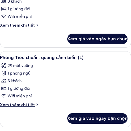
Phòng
3 khách
(U)
Tiêu
1 giường đôi
chuẩn,
Wifi miễn phí
quang
Chi
Xem thêm chi tiết
cảnh
tiết
biển
khác
Xem giá vào ngày bạn chọn
của
(E)
Phòng
Tiêu
Xem
Minibar, két bảo mật tại phòng, khu 
2
chuẩn,
Phòng Tiêu chuẩn, quang cảnh biển (L)
tất
quang
29 mét vuông
cảnh
cả
biển
1 phòng ngủ
ảnh
(E)
Phòng
3 khách
Tiêu
1 giường đôi
chuẩn,
Wifi miễn phí
quang
Chi
Xem thêm chi tiết
cảnh
tiết
biển
khác
Xem giá vào ngày bạn chọn
của
(L)
Phòng
Tiêu