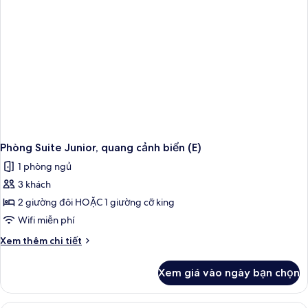
(E)
Phòng Suite Junior, quang cảnh biển (E)
1 phòng ngủ
3 khách
2 giường đôi HOẶC 1 giường cỡ king
Wifi miễn phí
Chi
Xem thêm chi tiết
tiết
khác
Xem giá vào ngày bạn chọn
của
Phòng
Suite