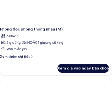
Phòng đôi, phòng thông nhau (M)
6 khách
2 giường đôi HOẶC 1 giường cỡ king
Wifi miễn phí
Chi
Xem thêm chi tiết
tiết
khác
Xem giá vào ngày bạn chọn
của
Phòng
đôi,
phòng
thông
nhau
(M)