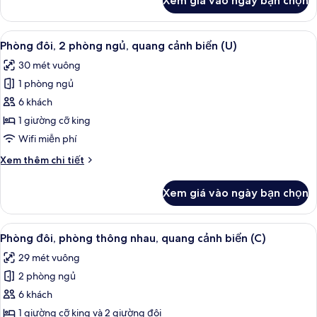
Xem giá vào ngày bạn chọn
của
biển
Phòng
(B2C-
Suite
Xem
Minibar, két bảo mật tại phòng, khu 
US)
2
Junior,
Phòng đôi, 2 phòng ngủ, quang cảnh biển (U)
tất
quang
30 mét vuông
cảnh
cả
biển
1 phòng ngủ
ảnh
(B2C-
Phòng
6 khách
US)
đôi,
1 giường cỡ king
2
Wifi miễn phí
phòng
Chi
Xem thêm chi tiết
ngủ,
tiết
quang
khác
Xem giá vào ngày bạn chọn
của
cảnh
Phòng
biển
đôi,
Xem
Minibar, két bảo mật tại phòng, khu 
(U)
2
2
Phòng đôi, phòng thông nhau, quang cảnh biển (C)
tất
phòng
29 mét vuông
ngủ,
cả
quang
2 phòng ngủ
ảnh
cảnh
Phòng
6 khách
biển
đôi,
(U)
1 giường cỡ king và 2 giường đôi