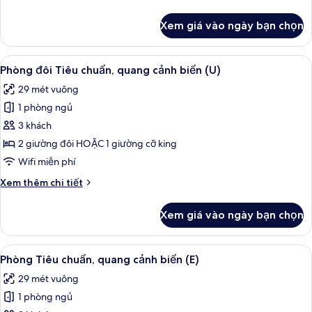
cảnh
tiết
biển
khác
Xem giá vào ngày bạn chọn
của
(L)
Phòng
Suite
Xem
Minibar, két bảo mật tại phòng, khu 
2
Junior,
Phòng đôi Tiêu chuẩn, quang cảnh biển (U)
tất
quang
29 mét vuông
cảnh
cả
biển
1 phòng ngủ
ảnh
(L)
Phòng
3 khách
đôi
2 giường đôi HOẶC 1 giường cỡ king
Tiêu
Wifi miễn phí
chuẩn,
Chi
Xem thêm chi tiết
quang
tiết
cảnh
khác
Xem giá vào ngày bạn chọn
của
biển
Phòng
(U)
đôi
Xem
Minibar, két bảo mật tại phòng, khu 
2
Tiêu
Phòng Tiêu chuẩn, quang cảnh biển (E)
tất
chuẩn,
29 mét vuông
quang
cả
cảnh
1 phòng ngủ
ảnh
biển