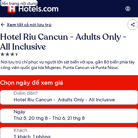
Đến trang nội dung
Xem tất cả nơi lưu trú
Hotel Riu Cancun - Adults Only -
All Inclusive
Nơi
lưu
Nơi lưu trú chỉ phục vụ người lớn sát biển với spa, gần Bờ biển phía tây
trú
công viên quốc gia Isla Mujeres, Punta Cancun và Punta Nizuc
3.5
sao
Chọn ngày để xem giá
Điểm đến?
Ngày
Khách