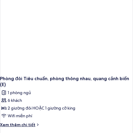
Junior,
quang
cảnh
biển
(E)
Phòng đôi Tiêu chuẩn, phòng thông nhau, quang cảnh biển
(E)
1 phòng ngủ
6 khách
2 giường đôi HOẶC 1 giường cỡ king
Wifi miễn phí
Chi
Xem thêm chi tiết
tiết