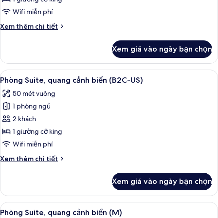
quang
Wifi miễn phí
cảnh
Chi
Xem thêm chi tiết
biển
tiết
(U)
khác
Xem giá vào ngày bạn chọn
của
Phòng
Suite,
Xem
Minibar, két bảo mật tại phòng, khu 
3
quang
Phòng Suite, quang cảnh biển (B2C-US)
tất
cảnh
50 mét vuông
biển
cả
(U)
1 phòng ngủ
ảnh
Phòng
2 khách
Suite,
1 giường cỡ king
quang
Wifi miễn phí
cảnh
Chi
Xem thêm chi tiết
biển
tiết
(B2C-
khác
Xem giá vào ngày bạn chọn
của
US)
Phòng
Suite,
Xem
Minibar, két bảo mật tại phòng, khu 
3
quang
Phòng Suite, quang cảnh biển (M)