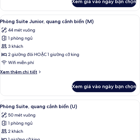
Xem giá vào ngày bạn chọn
của
biển
Phòng
(M)
đôi
Xem
Minibar, két bảo mật tại phòng, khu 
2
Tiêu
Phòng Suite Junior, quang cảnh biển (M)
tất
chuẩn,
44 mét vuông
quang
cả
cảnh
1 phòng ngủ
ảnh
biển
Phòng
3 khách
(M)
Suite
2 giường đôi HOẶC 1 giường cỡ king
Junior,
Wifi miễn phí
quang
Chi
Xem thêm chi tiết
cảnh
tiết
biển
khác
Xem giá vào ngày bạn chọn
của
(M)
Phòng
Suite
Xem
Minibar, két bảo mật tại phòng, khu 
3
Junior,
Phòng Suite, quang cảnh biển (U)
tất
quang
50 mét vuông
cảnh
cả
biển
1 phòng ngủ
ảnh
(M)
Phòng
2 khách
Suite,
1 giường cỡ king