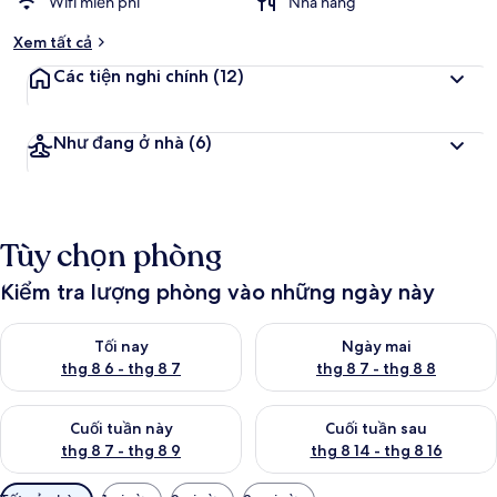
Wifi miễn phí
Nhà hàng
Xem tất cả
Các tiện nghi chính
(12)
Như đang ở nhà
(6)
Tùy chọn phòng
Kiểm tra lượng phòng vào những ngày này
Kiểm tra lượng phòng tối nay từ thg 8 6 - thg 8 7
Kiểm tra lượng phòng ngày mai
Tối nay
Ngày mai
thg 8 6 - thg 8 7
thg 8 7 - thg 8 8
Kiểm tra lượng phòng cuối tuần này từ thg 8 7 - thg 8 9
Kiểm tra lượng phòng cuối tuần
Cuối tuần này
Cuối tuần sau
thg 8 7 - thg 8 9
thg 8 14 - thg 8 16
Bộ