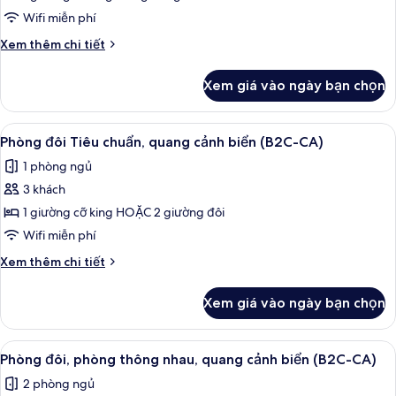
phòng
Wifi miễn phí
thông
Chi
Xem thêm chi tiết
nhau,
tiết
quang
khác
Xem giá vào ngày bạn chọn
của
cảnh
Phòng
biển
đôi,
Xem
Minibar, két bảo mật tại phòng, khu 
(C)
2
phòng
Phòng đôi Tiêu chuẩn, quang cảnh biển (B2C-CA)
tất
thông
1 phòng ngủ
nhau,
cả
quang
3 khách
ảnh
cảnh
Phòng
1 giường cỡ king HOẶC 2 giường đôi
biển
đôi
(C)
Wifi miễn phí
Tiêu
Chi
Xem thêm chi tiết
chuẩn,
tiết
quang
khác
Xem giá vào ngày bạn chọn
của
cảnh
Phòng
biển
đôi
Xem
Minibar, két bảo mật tại phòng, khu 
(B2C-
2
Tiêu
Phòng đôi, phòng thông nhau, quang cảnh biển (B2C-CA)
tất
chuẩn,
CA)
2 phòng ngủ
quang
cả