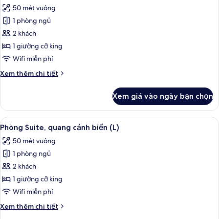
tất
cảnh
50 mét vuông
biển
cả
(B2C-
1 phòng ngủ
ảnh
US)
Phòng
2 khách
Suite,
1 giường cỡ king
quang
Wifi miễn phí
cảnh
Chi
Xem thêm chi tiết
biển
tiết
(M)
khác
Xem giá vào ngày bạn chọn
của
Phòng
Suite,
Xem
Minibar, két bảo mật tại phòng, khu 
3
quang
Phòng Suite, quang cảnh biển (L)
tất
cảnh
50 mét vuông
biển
cả
(M)
1 phòng ngủ
ảnh
Phòng
2 khách
Suite,
1 giường cỡ king
quang
Wifi miễn phí
cảnh
Chi
Xem thêm chi tiết
biển
tiết