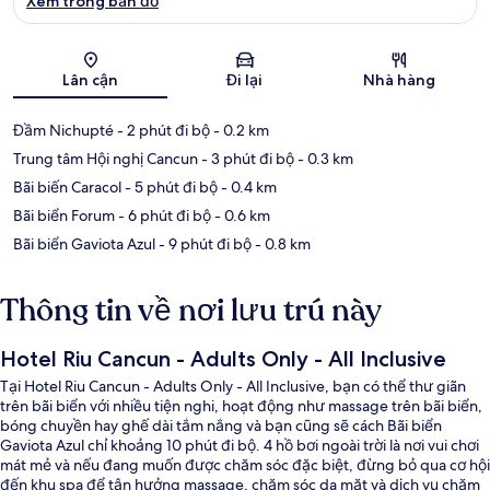
Xem trong bản đồ
Bản đồ
Lân cận
Đi lại
Nhà hàng
Đầm Nichupté
- 2 phút đi bộ
- 0.2 km
Trung tâm Hội nghị Cancun
- 3 phút đi bộ
- 0.3 km
Bãi biến Caracol
- 5 phút đi bộ
- 0.4 km
Bãi biển Forum
- 6 phút đi bộ
- 0.6 km
Bãi biển Gaviota Azul
- 9 phút đi bộ
- 0.8 km
Thông tin về nơi lưu trú này
Hotel Riu Cancun - Adults Only - All Inclusive
Tại Hotel Riu Cancun - Adults Only - All Inclusive, bạn có thể thư giãn
trên bãi biển với nhiều tiện nghi, hoạt động như massage trên bãi biển,
bóng chuyền hay ghế dài tắm nắng và bạn cũng sẽ cách Bãi biển
Gaviota Azul chỉ khoảng 10 phút đi bộ. 4 hồ bơi ngoài trời là nơi vui chơi
mát mẻ và nếu đang muốn được chăm sóc đặc biệt, đừng bỏ qua cơ hội
đến khu spa để tận hưởng massage, chăm sóc da mặt và dịch vụ chăm