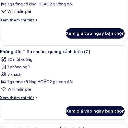
Suite,
1 giường cỡ king HOẶC 2 giường đôi
quang
Wifi miễn phí
cảnh
Chi
Xem thêm chi tiết
biển
tiết
(C)
khác
Xem giá vào ngày bạn chọn
của
Phòng
Suite,
Xem
Minibar, két bảo mật tại phòng, khu 
2
quang
Phòng đôi Tiêu chuẩn, quang cảnh biển (C)
tất
cảnh
30 mét vuông
biển
cả
(C)
1 phòng ngủ
ảnh
Phòng
3 khách
đôi
1 giường cỡ king HOẶC 2 giường đôi
Tiêu
Wifi miễn phí
chuẩn,
Chi
Xem thêm chi tiết
quang
tiết
cảnh
khác
Xem giá vào ngày bạn chọn
của
biển
Phòng
(C)
đôi
Xem
Minibar, két bảo mật tại phòng, khu 