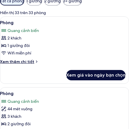
Tất cả phòng
1 giường
2 giường
3+ giường
lọc
có
Hiển thị 33 trên 33 phòng
thể
Xem
Minibar, két bảo mật tại phòng, khu 
3
Phòng
dùng
tất
để
Quang cảnh biển
cả
lọc
2 khách
ảnh
tìm
Phòng
1 giường đôi
phòng
Wifi miễn phí
Chi
Xem thêm chi tiết
tiết
khác
Xem giá vào ngày bạn chọn
của
Phòng
Xem
Minibar, két bảo mật tại phòng, khu 
4
Phòng
tất
Quang cảnh biển
cả
44 mét vuông
ảnh
Phòng
3 khách
2 giường đôi