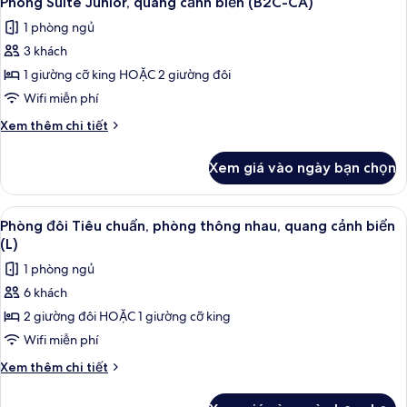
Phòng Suite Junior, quang cảnh biển (B2C-CA)
tất
cảnh
1 phòng ngủ
biển
cả
(B2C-
3 khách
ảnh
CA)
Phòng
1 giường cỡ king HOẶC 2 giường đôi
Suite
Wifi miễn phí
Junior,
Chi
Xem thêm chi tiết
quang
tiết
cảnh
khác
Xem giá vào ngày bạn chọn
của
biển
Phòng
(B2C-
Suite
Xem
Minibar, két bảo mật tại phòng, khu 
CA)
2
Junior,
Phòng đôi Tiêu chuẩn, phòng thông nhau, quang cảnh biển
tất
quang
(L)
cảnh
cả
1 phòng ngủ
biển
ảnh
(B2C-
6 khách
Phòng
CA)
2 giường đôi HOẶC 1 giường cỡ king
đôi
Tiêu
Wifi miễn phí
chuẩn,
Chi
Xem thêm chi tiết
phòng
tiết
khác
thông