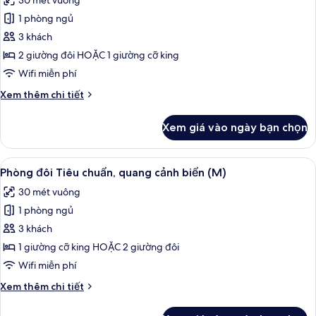
30 mét vuông
cả
1 phòng ngủ
ảnh
Phòng
3 khách
đôi
2 giường đôi HOẶC 1 giường cỡ king
Tiêu
Wifi miễn phí
chuẩn
Chi
Xem thêm chi tiết
(M)
tiết
khác
Xem giá vào ngày bạn chọn
của
Phòng
đôi
Xem
Minibar, két bảo mật tại phòng, khu 
2
Tiêu
Phòng đôi Tiêu chuẩn, quang cảnh biển (M)
tất
chuẩn
30 mét vuông
(M)
cả
1 phòng ngủ
ảnh
Phòng
3 khách
đôi
1 giường cỡ king HOẶC 2 giường đôi
Tiêu
Wifi miễn phí
chuẩn,
Chi
Xem thêm chi tiết
quang
tiết
cảnh
khác