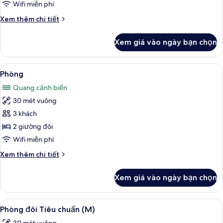
Wifi miễn phí
Chi
Xem thêm chi tiết
tiết
khác
Xem giá vào ngày bạn chọn
của
Phòng
Xem
Minibar, két bảo mật tại phòng, khu 
4
Phòng
tất
Quang cảnh biển
cả
30 mét vuông
ảnh
Phòng
3 khách
2 giường đôi
Wifi miễn phí
Chi
Xem thêm chi tiết
tiết
khác
Xem giá vào ngày bạn chọn
của
Phòng
Xem
Minibar, két bảo mật tại phòng, khu 
2
Phòng đôi Tiêu chuẩn (M)
tất