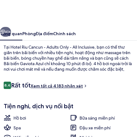
Riu
Cancun
-
ước
Tiếp
Adults
61+
Tổng quan
Phòng
Địa điểm
Chính sách
Only
Tại Hotel Riu Cancun - Adults Only - All Inclusive, bạn có thể thư
-
giãn trên bãi biển với nhiều tiện nghi, hoạt động như massage trên
bãi biển, bóng chuyền hay ghế dài tắm nắng và bạn cũng sẽ cách
All
Bãi biển Gaviota Azul chỉ khoảng 10 phút đi bộ. 4 hồ bơi ngoài trời là
Inclusive
nơi vui chơi mát mẻ và nếu đang muốn được chăm sóc đặc biệt,
đừng bỏ qua cơ hội đến khu spa để tận hưởng massage, chăm sóc
da mặt và dịch vụ chăm sóc móng tay/chân. Miramar là một trong 6
Nhận
Rất tốt
nhà hàng phục vụ bữa sáng, bữa trưa và bữa tối. Nơi lưu trú trọn gói
8,4
Xem tất cả 4.183 nhận xét
8,4 trên 10,
xét
này cung cấp những tiện nghi nổi bật khác như 5 quán bar/khu
lounge, hộp đêm và quán bar cạnh hồ bơi. Du khách đánh giá cao
4 hồ bơi ngoài trời, dù/ô trên bãi bi
hồ bơi và nhân viên nhiệt tình.
Tiện nghi, dịch vụ nổi bật
Hồ bơi
Bữa sáng miễn phí
Spa
Đậu xe miễn phí