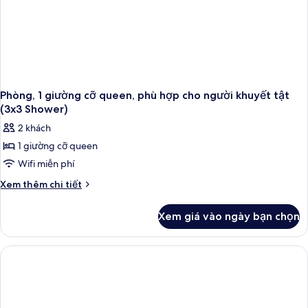
khuyết
tật
(Roll-
In
Shower)
Phòng, 1 giường cỡ queen, phù hợp cho người khuyết tật
(3x3 Shower)
2 khách
1 giường cỡ queen
Wifi miễn phí
Chi
Xem thêm chi tiết
tiết
khác
Xem giá vào ngày bạn chọn
của
Phòng,
1
giường
cỡ
queen,
phù
hợp