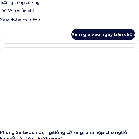
1 giường cỡ king
Wifi miễn phí
Chi
Xem thêm chi tiết
tiết
khác
Xem giá vào ngày bạn chọn
của
Phòng
Suite
Junior,
1
giường
cỡ
king
Phòng Suite Junior, 1 giường cỡ king, phù hợp cho người
khuyết tật (Roll-In Shower)