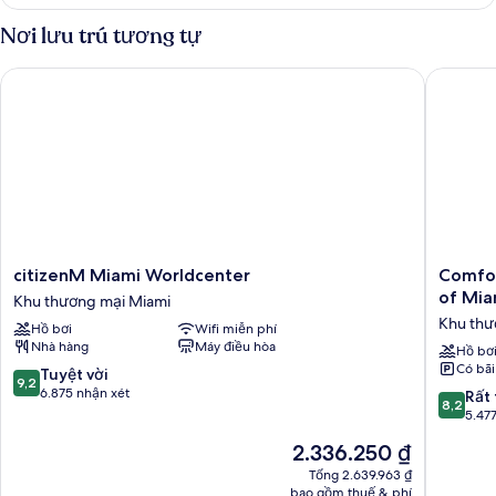
Phòng
2
Nơi lưu trú tương tự
giường
đơn
citizenM Miami Worldcenter
Comfort 
Premium,
2
giường
đơn
citizenM
Comfort
citizenM Miami Worldcenter
Comfor
Miami
Inn
of Mia
Khu thương mại Miami
Worldcenter
&
Khu thư
Hồ bơi
Wifi miễn phí
Khu
Suites
Nhà hàng
Máy điều hòa
thương
Downto
Hồ bơ
Có bãi
mại
Brickell
9.2
Tuyệt vời
9,2
Miami
-
trên
6.875 nhận xét
8.2
Rất 
8,2
Port
10,
trên
5.47
of
Tuyệt
10,
Giá
2.336.250 ₫
Miami
vời,
Rất
hiện
Khu
6.875
tốt,
Tổng 2.639.963 ₫
tại
thương
nhận
bao gồm thuế & phí
5.477