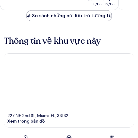
là
11/08 - 12/08
mại
xét
nhận
2.336.250 ₫
Miami
xét
So sánh những nơi lưu trú tương tự
Thông tin về khu vực này
227 NE 2nd St, Miami, FL, 33132
Xem trong bản đồ