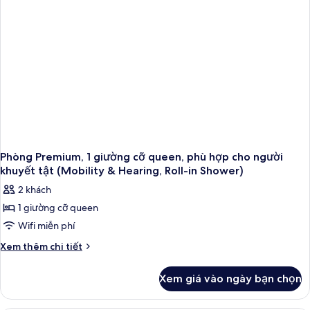
cỡ
queen,
phù
hợp
cho
người
khuyết
tật
Phòng Premium, 1 giường cỡ queen, phù hợp cho người
khuyết tật (Mobility & Hearing, Roll-in Shower)
2 khách
1 giường cỡ queen
Wifi miễn phí
Chi
Xem thêm chi tiết
tiết
khác
Xem giá vào ngày bạn chọn
của
Phòng
Premium,