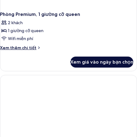
Phòng Premium, 1 giường cỡ queen
2 khách
1 giường cỡ queen
Wifi miễn phí
Chi
Xem thêm chi tiết
tiết
khác
Xem giá vào ngày bạn chọn
của
Phòng
Premium,
1
giường
cỡ
queen