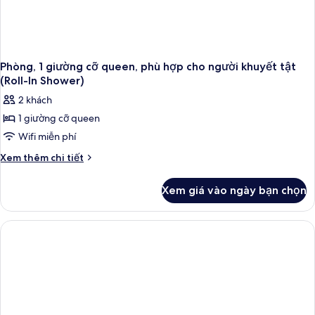
Phòng, 1 giường cỡ queen, phù hợp cho người khuyết tật
(Roll-In Shower)
2 khách
1 giường cỡ queen
Wifi miễn phí
Chi
Xem thêm chi tiết
tiết
khác
Xem giá vào ngày bạn chọn
của
Phòng,
1
giường
cỡ
queen,
phù
hợp
cho
người