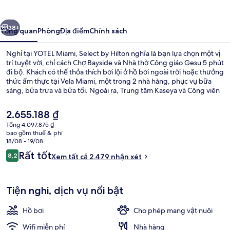
Select
by
ước
Tiếp
Hilton
38+
Tổng quan
Phòng
Địa điểm
Chính sách
Nghỉ tại YOTEL Miami, Select by Hilton nghĩa là bạn lựa chọn một vị
trí tuyệt vời, chỉ cách Chợ Bayside và Nhà thờ Công giáo Gesu 5 phút
đi bộ. Khách có thể thỏa thích bơi lội ở hồ bơi ngoài trời hoặc thưởng
thức ẩm thực tại Vela Miami, một trong 2 nhà hàng, phục vụ bữa
sáng, bữa trưa và bữa tối. Ngoài ra, Trung tâm Kaseya và Công viên
Bayfront chỉ cách nơi đây 10 phút đi bộ. Hồ bơi và nhân viên nhiệt
tình là những điều ghi dấu ấn trong lòng du khách. Dịch vụ giao
Giá
2.655.188 ₫
thông công cộng chỉ cách một quãng đi bộ ngắn: Ga First Street
hiện
Tổng 4.097.875 ₫
Metromover và Ga College-Bayside Metromover nằm trong bán
tại
bao gồm thuế & phí
kính vài bước chân.
Bộ đồ giường kháng dị ứng, két bảo m
là
18/08 - 19/08
2.655.188 ₫
Nhận
Rất tốt
8,2
Xem tất cả 2.479 nhận xét
8,2 trên 10,
xét
Tiện nghi, dịch vụ nổi bật
Hồ bơi
Cho phép mang vật nuôi
Wifi miễn phí
Nhà hàng