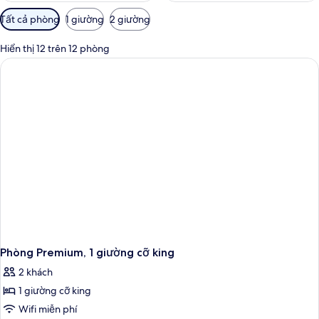
Bộ
Tất cả phòng
1 giường
2 giường
lọc
có
Hiển thị 12 trên 12 phòng
thể
dùng
để
lọc
tìm
phòng
Phòng Premium, 1 giường cỡ king
2 khách
1 giường cỡ king
Wifi miễn phí