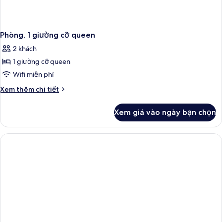
Phòng, 1 giường cỡ queen
2 khách
1 giường cỡ queen
Wifi miễn phí
Chi
Xem thêm chi tiết
tiết
khác
Xem giá vào ngày bạn chọn
của
Phòng,
1
giường
cỡ
queen