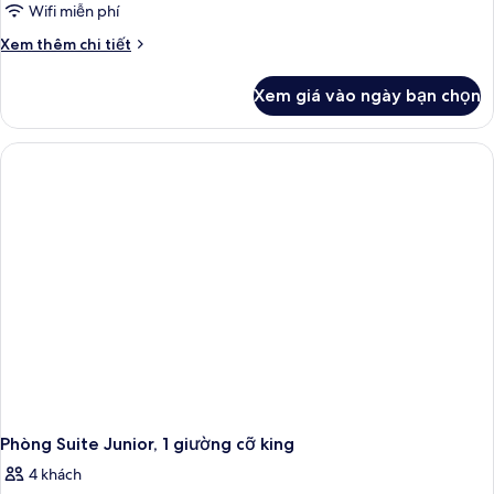
Wifi miễn phí
Chi
Xem thêm chi tiết
tiết
khác
Xem giá vào ngày bạn chọn
của
Phòng,
1
giường
cỡ
king
Phòng Suite Junior, 1 giường cỡ king
4 khách