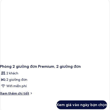
1
giường
cỡ
queen,
phù
hợp
cho
người
khuyết
tật
(Mobility
&
Hearing,
Roll-
in
Phòng 2 giường đơn Premium, 2 giường đơn
Shower)
2 khách
2 giường đơn
Wifi miễn phí
Chi
Xem thêm chi tiết
tiết
khác
Xem giá vào ngày bạn chọn
của