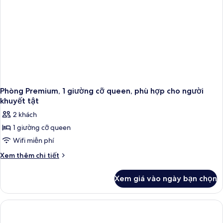
cho
người
khuyết
tật
(3x3
Shower)
Phòng Premium, 1 giường cỡ queen, phù hợp cho người
khuyết tật
2 khách
1 giường cỡ queen
Wifi miễn phí
Chi
Xem thêm chi tiết
tiết
khác
Xem giá vào ngày bạn chọn
của
Phòng
Premium,
1
giường