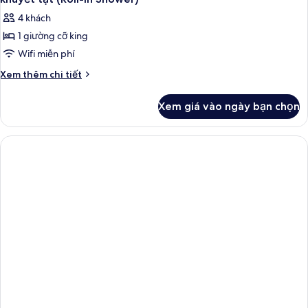
4 khách
1 giường cỡ king
Wifi miễn phí
Chi
Xem thêm chi tiết
tiết
khác
Xem giá vào ngày bạn chọn
của
Phòng
Suite
Junior,
1
giường
cỡ
king,
phù
hợp
cho
người
khuyết
tật
(Roll-
In