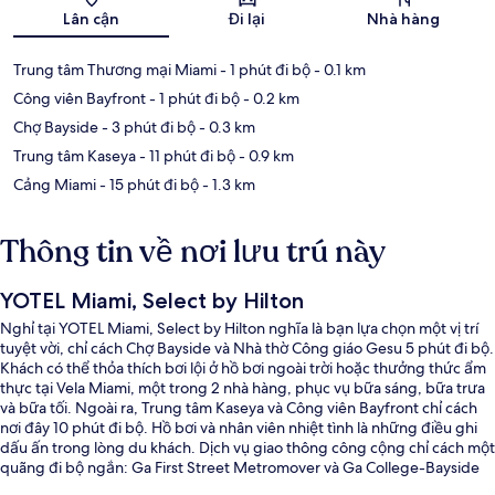
Bản đồ
Lân cận
Đi lại
Nhà hàng
Trung tâm Thương mại Miami
- 1 phút đi bộ
- 0.1 km
Công viên Bayfront
- 1 phút đi bộ
- 0.2 km
Chợ Bayside
- 3 phút đi bộ
- 0.3 km
Trung tâm Kaseya
- 11 phút đi bộ
- 0.9 km
Cảng Miami
- 15 phút đi bộ
- 1.3 km
Thông tin về nơi lưu trú này
YOTEL Miami, Select by Hilton
Nghỉ tại YOTEL Miami, Select by Hilton nghĩa là bạn lựa chọn một vị trí
tuyệt vời, chỉ cách Chợ Bayside và Nhà thờ Công giáo Gesu 5 phút đi bộ.
Khách có thể thỏa thích bơi lội ở hồ bơi ngoài trời hoặc thưởng thức ẩm
thực tại Vela Miami, một trong 2 nhà hàng, phục vụ bữa sáng, bữa trưa
và bữa tối. Ngoài ra, Trung tâm Kaseya và Công viên Bayfront chỉ cách
nơi đây 10 phút đi bộ. Hồ bơi và nhân viên nhiệt tình là những điều ghi
dấu ấn trong lòng du khách. Dịch vụ giao thông công cộng chỉ cách một
quãng đi bộ ngắn: Ga First Street Metromover và Ga College-Bayside
Metromover nằm trong bán kính vài bước chân.