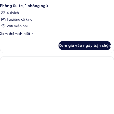
Shower)
Phòng Suite, 1 phòng ngủ
4 khách
1 giường cỡ king
Wifi miễn phí
Chi
Xem thêm chi tiết
tiết
khác
Xem giá vào ngày bạn chọn
của
Phòng
Suite,
1
phòng
ngủ