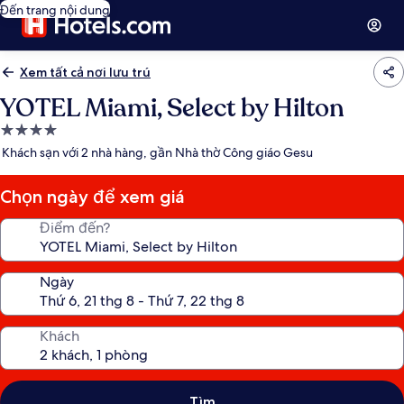
Đến trang nội dung
Xem tất cả nơi lưu trú
YOTEL Miami, Select by Hilton
Nơi
lưu
Khách sạn với 2 nhà hàng, gần Nhà thờ Công giáo Gesu
trú
4.0
Chọn ngày để xem giá
sao
Điểm đến?
Ngày
Khách
Tìm