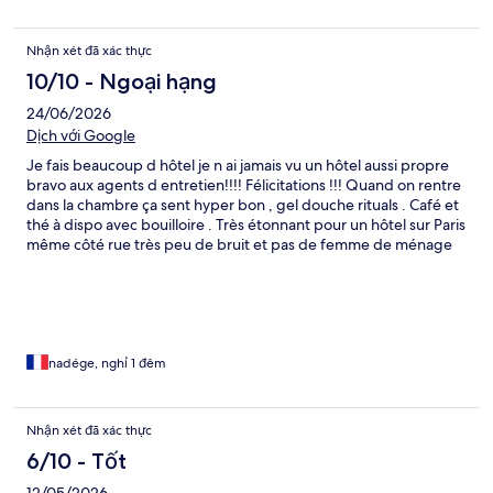
Nhận xét đã xác thực
10/10 - Ngoại hạng
24/06/2026
Dịch với Google
Je fais beaucoup d hôtel je n ai jamais vu un hôtel aussi propre
bravo aux agents d entretien!!!! Félicitations !!! Quand on rentre
dans la chambre ça sent hyper bon , gel douche rituals . Café et
thé à dispo avec bouilloire . Très étonnant pour un hôtel sur Paris
même côté rue très peu de bruit et pas de femme de ménage
qui nous réveillent des 7h du matin comme dans les autres
hôtels . Petit jardin très mignon et étonnant dans ce quartier de
Paris Pas trouvé le mot de passe wifi
nadége, nghỉ 1 đêm
Nhận xét đã xác thực
6/10 - Tốt