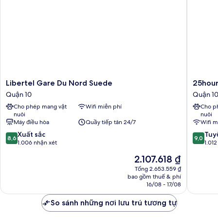
Libertel
25hours
Libertel Gare Du Nord Suede
25hour
Gare
Hotel
Quận 10
Quận 1
Du
Terminu
Cho phép mang vật
Wifi miễn phí
Cho p
Nord
Nord
nuôi
nuôi
Suede
Quận
Máy điều hòa
Quầy tiếp tân 24/7
Wifi m
Quận
10
8.6
9.0
10
Xuất sắc
Tuyệ
8,6
9,0
trên
trên
1.006 nhận xét
1.012
10,
10,
Giá
2.107.618 ₫
Xuất
Tuyệt
hiện
sắc,
vời,
Tổng 2.653.559 ₫
tại
bao gồm thuế & phí
1.006
1.012
là
16/08 - 17/08
nhận
nhận
2.107.618 ₫
xét
xét
So sánh những nơi lưu trú tương tự