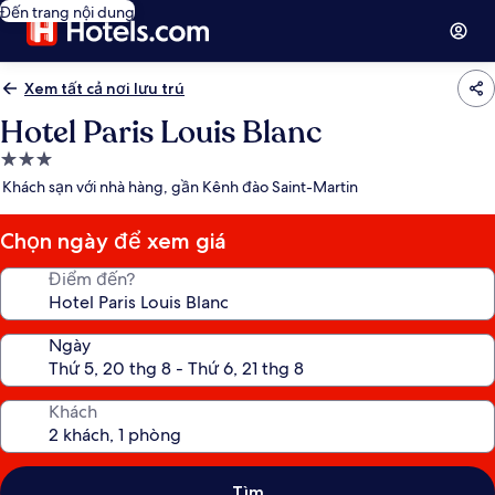
Đến trang nội dung
Xem tất cả nơi lưu trú
Hotel Paris Louis Blanc
Nơi
lưu
Khách sạn với nhà hàng, gần Kênh đào Saint-Martin
trú
3.0
Chọn ngày để xem giá
sao
Điểm đến?
Ngày
Khách
Tìm