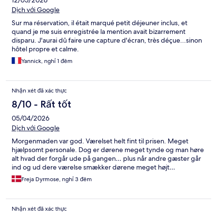
12/05/2026
Dịch với Google
Sur ma réservation, il était marqué petit déjeuner inclus, et
quand je me suis enregistrée la mention avait bizarrement
disparu. J'aurai dû faire une capture d'écran, très déçue...sinon
hôtel propre et calme.
Yannick, nghỉ 1 đêm
Nhận xét đã xác thực
8/10 - Rất tốt
05/04/2026
Dịch với Google
Morgenmaden var god. Værelset helt fint til prisen. Meget
hjælpsomt personale. Dog er dørene meget tynde og man høre
alt hvad der forgår ude på gangen… plus når andre gæster går
ind og ud dere værelse smækker dørene meget højt…
Freja Dyrmose, nghỉ 3 đêm
Nhận xét đã xác thực