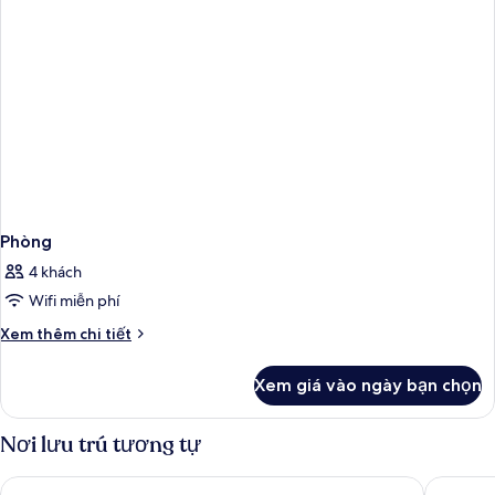
Phòng
4 khách
Wifi miễn phí
Chi
Xem thêm chi tiết
tiết
khác
Xem giá vào ngày bạn chọn
của
Phòng
Nơi lưu trú tương tự
Libertel Gare Du Nord Suede
25hours 