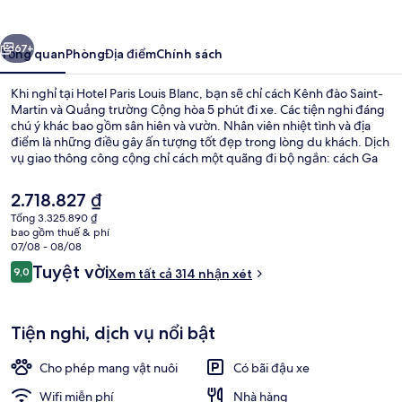
Louis
Blanc
ước
Tiếp
67+
Tổng quan
Phòng
Địa điểm
Chính sách
Khi nghỉ tại Hotel Paris Louis Blanc, bạn sẽ chỉ cách Kênh đào Saint-
Martin và Quảng trường Cộng hòa 5 phút đi xe. Các tiện nghi đáng
chú ý khác bao gồm sân hiên và vườn. Nhân viên nhiệt tình và địa
điểm là những điều gây ấn tượng tốt đẹp trong lòng du khách. Dịch
vụ giao thông công cộng chỉ cách một quãng đi bộ ngắn: cách Ga
Louis Blanc vài bước chân và Ga metro Chateau Landon 4 phút.
Giá
2.718.827 ₫
hiện
Tổng 3.325.890 ₫
tại
bao gồm thuế & phí
Ngoại thất
là
07/08 - 08/08
2.718.827 ₫
Nhận
Tuyệt vời
9,0
Xem tất cả 314 nhận xét
9,0 trên 10,
xét
Tiện nghi, dịch vụ nổi bật
Cho phép mang vật nuôi
Có bãi đậu xe
Wifi miễn phí
Nhà hàng