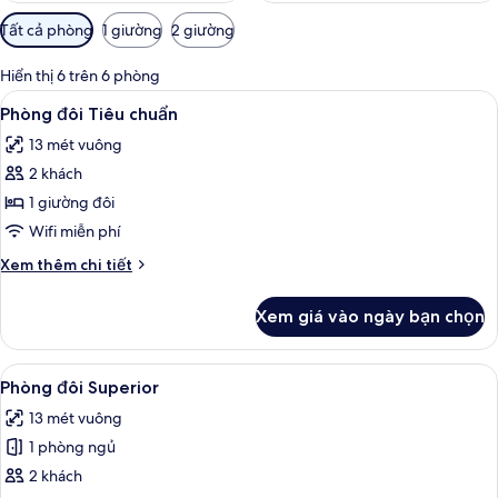
Bộ
Tất cả phòng
1 giường
2 giường
lọc
có
Hiển thị 6 trên 6 phòng
thể
Xem
Phòng đôi Tiêu chuẩn | Bàn, phòng ca
13
Phòng đôi Tiêu chuẩn
dùng
tất
để
13 mét vuông
cả
lọc
2 khách
ảnh
tìm
Phòng
1 giường đôi
phòng
đôi
Wifi miễn phí
Tiêu
Chi
Xem thêm chi tiết
chuẩn
tiết
khác
Xem giá vào ngày bạn chọn
của
Phòng
đôi
Xem
Phòng đôi Superior | Bàn, phòng các
9
Tiêu
Phòng đôi Superior
tất
chuẩn
13 mét vuông
cả
1 phòng ngủ
ảnh
Phòng
2 khách