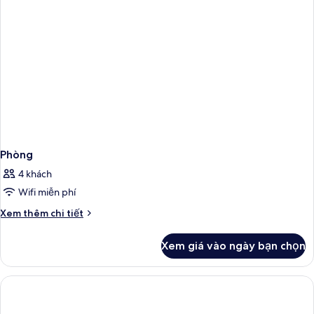
Phòng
4 khách
Wifi miễn phí
Chi
Xem thêm chi tiết
tiết
khác
Xem giá vào ngày bạn chọn
của
Phòng