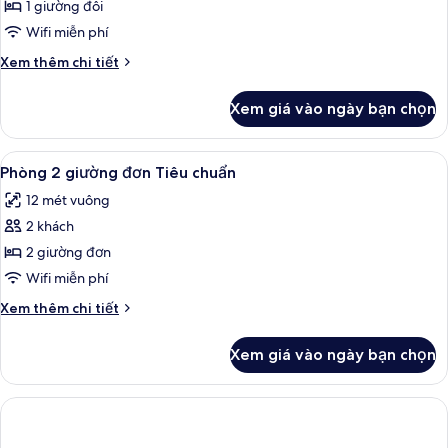
đôi
1 giường đôi
Superior
Wifi miễn phí
Chi
Xem thêm chi tiết
tiết
khác
Xem giá vào ngày bạn chọn
của
Phòng
đôi
Xem
Bàn, phòng cách âm, bàn ủi/dụng cụ 
3
Superior
Phòng 2 giường đơn Tiêu chuẩn
tất
12 mét vuông
cả
2 khách
ảnh
Phòng
2 giường đơn
2
Wifi miễn phí
giường
Chi
Xem thêm chi tiết
đơn
tiết
Tiêu
khác
Xem giá vào ngày bạn chọn
của
chuẩn
Phòng
2
giường
đơn