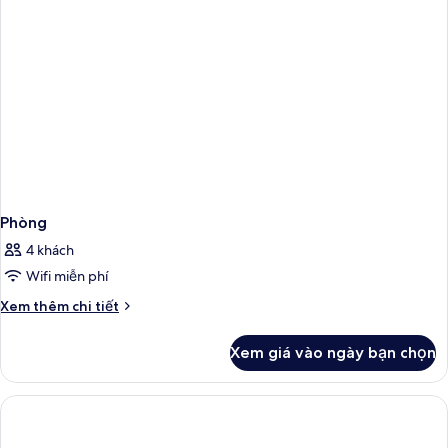
Tiêu
chuẩn
Phòng
4 khách
Wifi miễn phí
Chi
Xem thêm chi tiết
tiết
khác
Xem giá vào ngày bạn chọn
của
Phòng