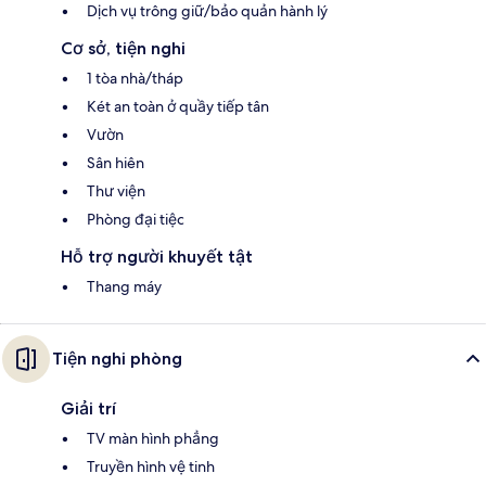
Dịch vụ trông giữ/bảo quản hành lý
Cơ sở, tiện nghi
1 tòa nhà/tháp
Két an toàn ở quầy tiếp tân
Vườn
Sân hiên
Thư viện
Phòng đại tiệc
Hỗ trợ người khuyết tật
Thang máy
Tiện nghi phòng
Giải trí
TV màn hình phẳng
Truyền hình vệ tinh