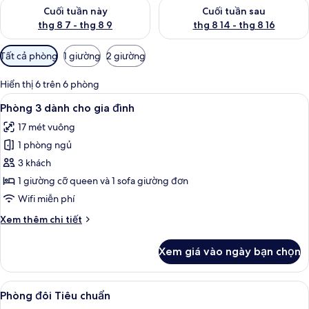
Kiểm tra lượng phòng cuối tuần này từ thg 8 7 - thg 8 9
Kiểm tra lượng phòng cuối tuần
Cuối tuần này
Cuối tuần sau
thg 8 7 - thg 8 9
thg 8 14 - thg 8 16
Bộ
Tất cả phòng
1 giường
2 giường
lọc
có
Hiển thị 6 trên 6 phòng
thể
Xem
Phòng 3 dành cho gia đình | Bàn, màn
10
Phòng 3 dành cho gia đình
dùng
tất
để
17 mét vuông
cả
lọc
1 phòng ngủ
ảnh
tìm
Phòng
3 khách
phòng
3
1 giường cỡ queen và 1 sofa giường đơn
dành
Wifi miễn phí
cho
Chi
Xem thêm chi tiết
gia
tiết
đình
khác
Xem giá vào ngày bạn chọn
của
Phòng
3
Xem
Phòng đôi Tiêu chuẩn | Bàn, màn/rèm 
7
dành
Phòng đôi Tiêu chuẩn
tất
cho