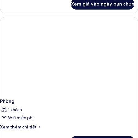
đơn
khác
Xem giá vào ngày bạn chọn
của
Superior
Phòng
đôi
hoặc
2
giường
đơn
Superior
Phòng
1 khách
Wifi miễn phí
Chi
Xem thêm chi tiết
tiết
khác