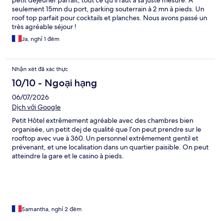
petit déjeuner parfait, tout ce qu’il faut à sa juste mesure. A
seulement 15mn du port, parking souterrain à 2 mn à pieds. Un
roof top parfait pour cocktails et planches. Nous avons passé un
très agréable séjour !
Ja, nghỉ 1 đêm
Nhận xét đã xác thực
10/10 - Ngoại hạng
06/07/2026
Dịch với Google
Petit Hôtel extrêmement agréable avec des chambres bien
organisée, un petit dej de qualité que l’on peut prendre sur le
rooftop avec vue à 360. Un personnel extrêmement gentil et
prévenant, et une localisation dans un quartier paisible. On peut
atteindre la gare et le casino à pieds.
Samantha, nghỉ 2 đêm