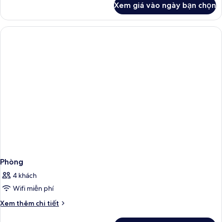
Xem giá vào ngày bạn chọn
của
Phòng
Phòng
4 khách
Wifi miễn phí
Chi
Xem thêm chi tiết
tiết
khác