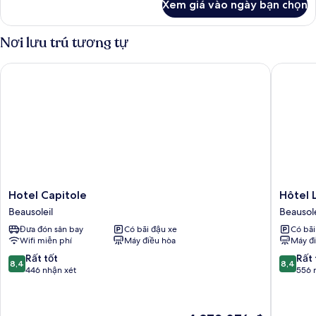
Xem giá vào ngày bạn chọn
của
Phòng
Nơi lưu trú tương tự
Hotel Capitole
Hôtel L
Hotel
Hôtel
Hotel Capitole
Hôtel 
Capitole
LA
Beausoleil
Beausole
Beausoleil
TONKI
Đưa đón sân bay
Có bãi đậu xe
Có bãi
ex
Wifi miễn phí
Máy điều hòa
Máy đ
Olympia
Beausole
8.4
8.4
Rất tốt
Rất 
8,4
8,4
trên
trên
446 nhận xét
556 
10,
10,
Rất
Rất
tốt,
tốt,