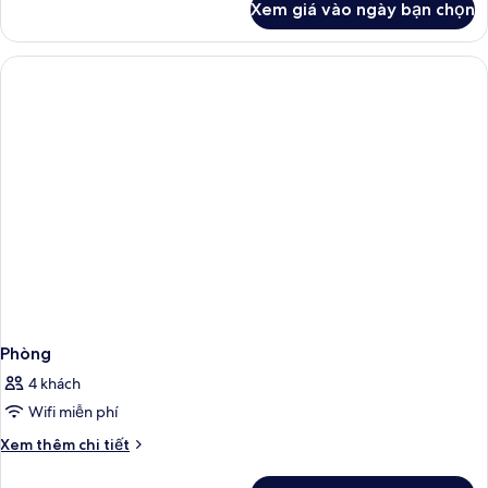
Xem giá vào ngày bạn chọn
của
Phòng
Phòng
4 khách
Wifi miễn phí
Chi
Xem thêm chi tiết
tiết
khác