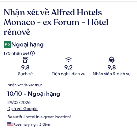
Nhận xét về Alfred Hotels
Nhận
xét
Monaco - ex Forum - Hôtel
rénové
Ngoại hạng
9,6
175 nhận xét
9,8
9,2
9,8
Sạch sẽ
Tiện nghi, dịch vụ
Nhân viên & dịch vụ
Nhận
Nhận xét đã xác thực
xét
10/10 - Ngoại hạng
29/03/2026
Dịch với Google
Beautiful hotel in a great location!
Rosemary, nghỉ 2 đêm