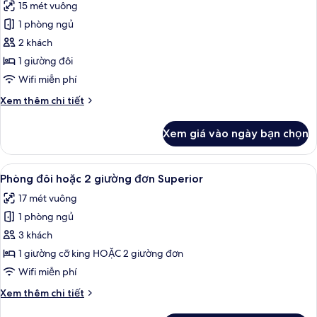
15 mét vuông
gia
cả
đình
1 phòng ngủ
ảnh
Phòng
2 khách
đôi
1 giường đôi
Tiêu
Wifi miễn phí
chuẩn
Chi
Xem thêm chi tiết
tiết
khác
Xem giá vào ngày bạn chọn
của
Phòng
đôi
Xem
Phòng đôi hoặc 2 giường đơn Superior
11
Tiêu
Phòng đôi hoặc 2 giường đơn Superior
tất
chuẩn
17 mét vuông
cả
1 phòng ngủ
ảnh
Phòng
3 khách
đôi
1 giường cỡ king HOẶC 2 giường đơn
hoặc
Wifi miễn phí
2
Chi
Xem thêm chi tiết
giường
tiết