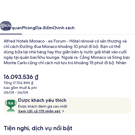
Hotels
Monaco
-
ước
Tiếp
ex
57+
Tổng quan
Phòng
Địa điểm
Chính sách
Forum
Alfred Hotels Monaco - ex Forum - Hôtel rénové có sân thượng và
-
chỉ cách Đường đua Monaco khoảng 10 phút đi bộ. Bạn có thể
dùng bữa tại nhà hàng hay thư giãn bên ly nước giải khát vào cuối
Hôtel
ngày tại quán bar/khu lounge. Ngoài ra, Cảng Monaco và Sòng bạc
rénové
Monte Carlo cũng chỉ cách nơi lưu trú khoảng 15 phút đi bộ. Nhân
viên nhiệt tình và địa điểm là những điều gây ấn tượng tốt đẹp
trong lòng du khách.
Giá
16.093.536 ₫
hiện
Tổng 17.702.890 ₫
tại
bao gồm thuế & phí
Hiên
là
05/09 - 06/09
16.093.536 ₫
Nhận
9,6
Được khách yêu thích
xét
Đ
trên
Được khách đánh giá cao nhất
ư
Xem tất cả 175 nhận xét
10,
ợ
Được
c
khách
Tiện nghi, dịch vụ nổi bật
yêu
k