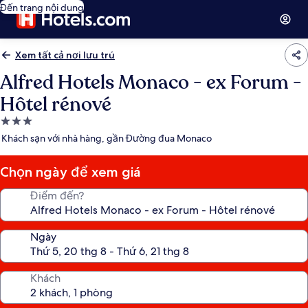
Đến trang nội dung
Xem tất cả nơi lưu trú
Alfred Hotels Monaco - ex Forum -
Hôtel rénové
Nơi
lưu
Khách sạn với nhà hàng, gần Đường đua Monaco
trú
3.0
Chọn ngày để xem giá
sao
Điểm đến?
Ngày
Khách