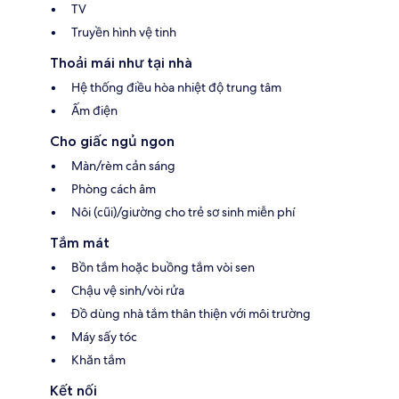
TV
Truyền hình vệ tinh
Thoải mái như tại nhà
Hệ thống điều hòa nhiệt độ trung tâm
Ấm điện
Cho giấc ngủ ngon
Màn/rèm cản sáng
Phòng cách âm
Nôi (cũi)/giường cho trẻ sơ sinh miễn phí
Tắm mát
Bồn tắm hoặc buồng tắm vòi sen
Chậu vệ sinh/vòi rửa
Đồ dùng nhà tắm thân thiện với môi trường
Máy sấy tóc
Khăn tắm
Kết nối