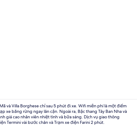
Nội thất lối 
 và Villa Borghese chỉ sau 5 phút đi xe. Wifi miễn phí là một điểm
ạp xe băng rừng ngay lân cận. Ngoài ra, Bậc thang Tây Ban Nha và
ánh giá cao nhân viên nhiệt tình và bữa sáng. Dịch vụ giao thông
Quang cảnh n
n Termini vài bước chân và Trạm xe điện Farini 2 phút.