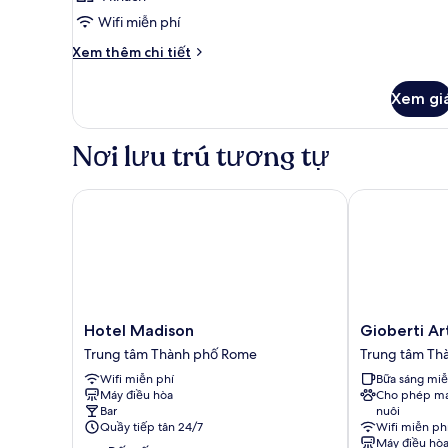
Wifi miễn phí
Chi
Xem thêm chi tiết
tiết
khác
Xem gi
của
Phòng
Nơi lưu trú tương tự
Hotel Madison
Gioberti Art 
Hotel
Gioberti
Hotel Madison
Gioberti Ar
Madison
Art
Trung tâm Thành phố Rome
Trung tâm Th
Trung
Hotel
Wifi miễn phí
Bữa sáng miễ
tâm
Trung
Máy điều hòa
Cho phép ma
Thành
tâm
Bar
nuôi
phố
Thành
Quầy tiếp tân 24/7
Wifi miễn ph
Rome
phố
Máy điều hò