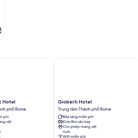
á
Hotel
Gioberti Hotel
Gioberti
t Hotel
Gioberti Hotel
Hotel
ành phố Rome
Trung tâm Thành phố Rome
Trung
n phí
Bữa sáng miễn phí
tâm
ng vật
Đưa đón sân bay
Thành
Cho phép mang vật
phố
í
nuôi
Rome
a
Wifi miễn phí