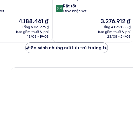
8.4
Rất tốt
8,4
trên
xét
1.596 nhận xét
10,
Giá
Giá
4.188.461 ₫
3.276.912 ₫
Rất
hiện
hiện
tốt,
Tổng 5.061.676 ₫
Tổng 4.059.033 ₫
tại
tại
bao gồm thuế & phí
bao gồm thuế & phí
1.596
là
là
18/08 - 19/08
23/08 - 24/08
nhận
4.188.461 ₫
3.276.912 ₫
xét
So sánh những nơi lưu trú tương tự