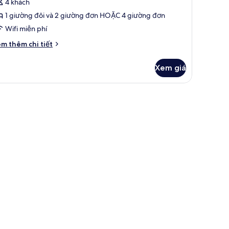
4 khách
1 giường đôi và 2 giường đơn HOẶC 4 giường đơn
Wifi miễn phí
i
m thêm chi tiết
́t
ác
Xem giá
a
hòng