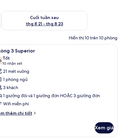
 thg 8 14 - thg 8 16
Kiểm tra lượng phòng cuối tuần tới từ thg 8 21 - thg 8 23
Cuối tuần sau
thg 8 21 - thg 8 23
Hiển thị 10 trên 10 phòng
ẩn | Minibar, két bảo mật tại phòng, bàn, màn/rèm cản sáng
em
Minibar, két bảo mật tại phòng, bàn, màn/rè
17
òng 3 Superior
ất
Tốt
ả
6
7,6 trên 10
(10
10 nhận xét
nh
nhận
21 mét vuông
hòng
xét)
1 phòng ngủ
3 khách
uperior
1 giường đôi và 1 giường đơn HOẶC 3 giường đơn
Wifi miễn phí
i
m thêm chi tiết
́t
ác
Xem giá
a
hòng