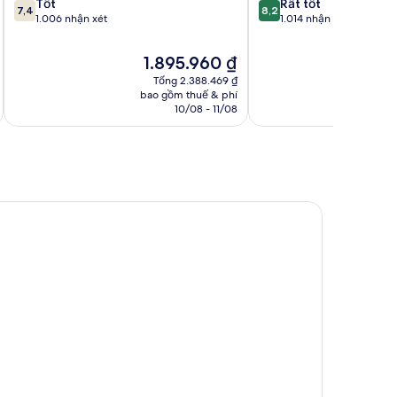
7.4
8.2
Tốt
Rất tốt
Rome
7,4
8,2
trên
trên
1.006 nhận xét
1.014 nhận xét
10,
10,
Tốt,
Rất
Giá
G
1.895.960 ₫
1.006
tốt,
hiện
h
Tổng 2.388.469 ₫
nhận
1.014
tại
t
bao gồm thuế & phí
ba
xét
nhận
là
l
10/08 - 11/08
xét
1.895.960 ₫
2