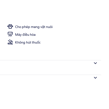
ặc 2 giường đơn Superior | Minibar, két bảo mật tại phòng, bàn, màn/rèm 
Cho phép mang vật nuôi
Máy điều hòa
Không hút thuốc