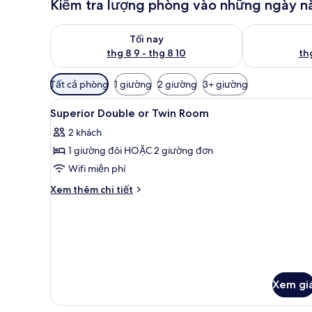
Kiểm tra lượng phòng vào những ngày n
Kiểm tra lượng phòng tối nay từ thg 8 9 - thg 8 10
Kiểm tra lượn
Tối nay
thg 8 9 - thg 8 10
thg
Bộ
Tất cả phòng
1 giường
2 giường
3+ giường
lọc
Xem
Minibar, két bảo mật tại phò
có
17
Superior Double or Twin Room
tất
thể
2 khách
cả
dùng
1 giường đôi HOẶC 2 giường đơn
để
ảnh
lọc
Superior
Wifi miễn phí
tìm
Double
Chi
Xem thêm chi tiết
phòng
or
tiết
khác
Twin
của
Room
Superior
Double
or
Twin
Xem gi
Room