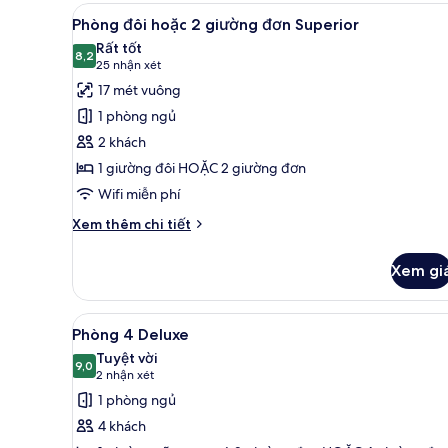
Xem
Phòng đôi hoặc 2 giường đơn S
19
Phòng đôi hoặc 2 giường đơn Superior
tất
Rất tốt
cả
8,2
8,2 trên 10
(25
25 nhận xét
ảnh
nhận
17 mét vuông
Phòng
xét)
1 phòng ngủ
đôi
2 khách
hoặc
1 giường đôi HOẶC 2 giường đơn
2
Wifi miễn phí
giường
đơn
Chi
Xem thêm chi tiết
Superior
tiết
khác
Xem gi
của
Phòng
đôi
Xem
Phòng 4 Deluxe | Minibar, két
3
hoặc
Phòng 4 Deluxe
tất
2
Tuyệt vời
giường
cả
9,0
9,0 trên 10
(2
2 nhận xét
đơn
ảnh
nhận
1 phòng ngủ
Superior
Phòng
xét)
4 khách
4