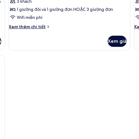
n
3 khách
1 giường đôi và 1 giường đơn HOẶC 3 giường đơn
Wifi miễn phí
Chi
Ch
Xem thêm chi tiết
Xe
tiết
tiê
khác
kh
á
Xem giá
của
củ
Phòng
P
3
4