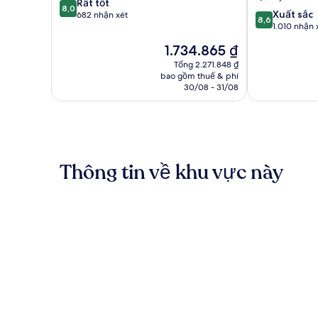
8.0
Rất tốt
Rome
8,0
8.6
Xuất sắc
trên
682 nhận xét
8,6
trên
1.010 nhận 
10,
10,
Rất
Giá
1.734.865 ₫
Xuất
tốt,
hiện
sắc,
Tổng 2.271.848 ₫
682
tại
bao gồm thuế & phí
1.010
nhận
là
30/08 - 31/08
nhận
xét
1.734.865 ₫
xét
Thông tin về khu vực này