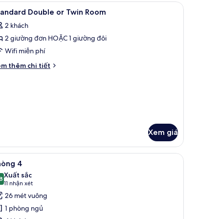
em
Minibar, két bảo mật tại phòng, bàn, màn/rè
10
perior
tandard Double or Twin Room
ất
2 khách
ả
2 giường đơn HOẶC 1 giường đôi
nh
tandard
Wifi miễn phí
ouble
i
m thêm chi tiết
r
́t
ác
win
a
oom
andard
uble
in
Xem giá
oom
hòng, bàn, màn/rèm cản sáng
em
Quang cảnh từ phòng
5
hòng 4
ất
Xuất sắc
ả
8
8,8 trên 10
(11
11 nhận xét
nh
nhận
26 mét vuông
hòng
xét)
1 phòng ngủ