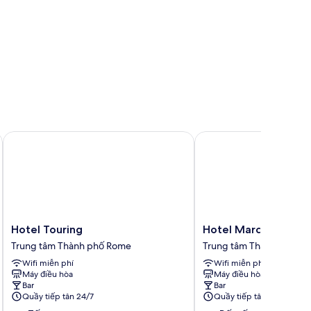
Hotel Touring
Hotel Marcantonio Ro
Hotel
Hotel
Hotel Touring
Hotel Marcantonio 
Touring
Marcantonio
Trung tâm Thành phố Rome
Trung tâm Thành phố R
Trung
Rome
Wifi miễn phí
Wifi miễn phí
tâm
Trung
Máy điều hòa
Máy điều hòa
Thành
tâm
Bar
Bar
phố
Thành
Quầy tiếp tân 24/7
Quầy tiếp tân 24/7
Rome
phố