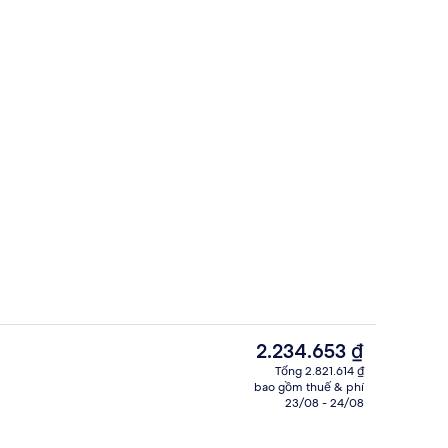
vào
Bữa sáng buffet hàng ngày với phụ p
Giá
2.234.653 ₫
hiện
Tổng 2.821.614 ₫
tại
bao gồm thuế & phí
hìn từ nơi lưu trú
Hành lang
là
23/08 - 24/08
2.234.653 ₫