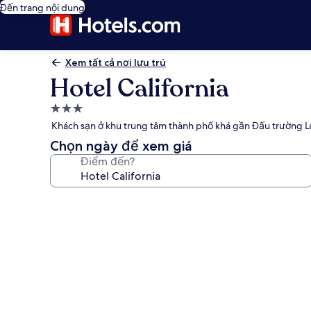
Đến trang nội dung
Xem tất cả nơi lưu trú
Hotel California
Nơi
lưu
Khách sạn ở khu trung tâm thành phố khá gần Đấu trường 
trú
Chọn ngày để xem giá
3.0
Điểm đến?
sao
Thư
viện
ảnh
về
Hotel
California