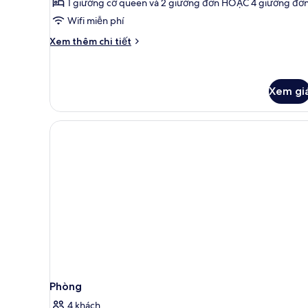
1 giường cỡ queen và 2 giường đơn HOẶC 4 giường đơ
Deluxe
Wifi miễn phí
Chi
Xem thêm chi tiết
tiết
khác
của
Phòng
Xem gi
4
Deluxe
Phòng
4 khách