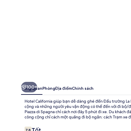
100+
Tổng quan
Phòng
Địa điểm
Chính sách
Hotel California giúp bạn dễ dàng ghé đến Đấu trường La Mã
cộng và những người yêu vận động có thể đến với đi bộ/đ
Piazza di Spagna chỉ cách nơi đây 5 phút đi xe. Du khách đ
công cộng chỉ cách một quãng đi bộ ngắn: cách Trạm xe điệ
Nhận
Tốt
7,8