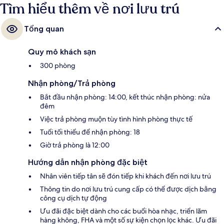
Tìm hiểu thêm về nơi lưu trú
chỉ cách một quãng đi bộ ngắn: cách Ga Nicoll Highway 6 phút và Ga
Lavender 11 phút.
Tổng quan
Quy mô khách sạn
300 phòng
Nhận phòng/Trả phòng
Bắt đầu nhận phòng: 14:00, kết thúc nhận phòng: nửa
đêm
Việc trả phòng muộn tùy tình hình phòng thực tế
Tuổi tối thiểu để nhận phòng: 18
Giờ trả phòng là 12:00
Hướng dẫn nhận phòng đặc biệt
Nhân viên tiếp tân sẽ đón tiếp khi khách đến nơi lưu trú
Thông tin do nơi lưu trú cung cấp có thể được dịch bằng
công cụ dịch tự động
Ưu đãi đặc biệt dành cho các buổi hòa nhạc, triển lãm
hàng không, FHA và một số sự kiện chọn lọc khác. Ưu đãi