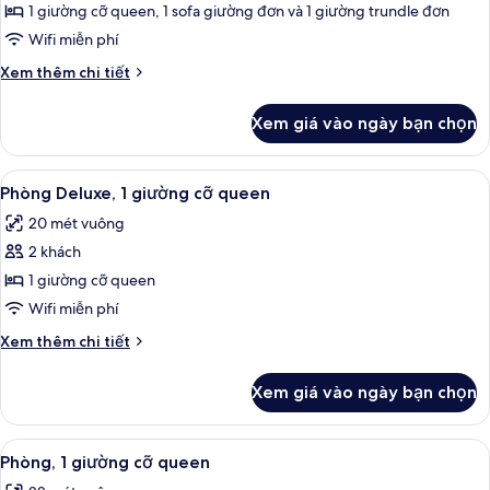
Phòng
1 giường cỡ queen, 1 sofa giường đơn và 1 giường trundle đơn
dành
Wifi miễn phí
cho
Chi
Xem thêm chi tiết
gia
tiết
đình,
khác
Xem giá vào ngày bạn chọn
của
nhiều
Phòng
giường
dành
Xem
Phòng Deluxe, 1 giường cỡ queen | Ké
7
cho
Phòng Deluxe, 1 giường cỡ queen
tất
gia
20 mét vuông
đình,
cả
nhiều
2 khách
ảnh
giường
Phòng
1 giường cỡ queen
Deluxe,
Wifi miễn phí
1
Chi
Xem thêm chi tiết
giường
tiết
cỡ
khác
Xem giá vào ngày bạn chọn
của
queen
Phòng
Deluxe,
Xem
Phòng, 1 giường cỡ queen | Két bảo m
4
1
Phòng, 1 giường cỡ queen
tất
giường