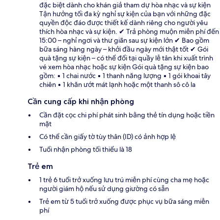
đặc biệt dành cho khán giả tham dự hòa nhạc và sự kiện
Tận hưởng tối đa kỳ nghỉ sự kiện của bạn với những đặc
quyền độc đáo được thiết kế dành riêng cho người yêu
thích hòa nhạc và sự kiện. ✔ Trả phòng muộn miễn phí đến
15:00 – nghỉ ngơi và thư giãn sau sự kiện lớn ✔ Bao gồm
bữa sáng hàng ngày – khởi đầu ngày mới thật tốt ✔ Gói
quà tặng sự kiện – có thể đổi tại quầy lễ tân khi xuất trình
vé xem hòa nhạc hoặc sự kiện Gói quà tặng sự kiện bao
gồm: • 1 chai nước • 1 thanh năng lượng • 1 gói khoai tây
chiên • 1 khăn ướt mát lạnh hoặc một thanh sô cô la
Cần cung cấp khi nhận phòng
Cần đặt cọc chi phí phát sinh bằng thẻ tín dụng hoặc tiền
mặt
Có thể cần giấy tờ tùy thân (ID) có ảnh hợp lệ
Tuổi nhận phòng tối thiểu là 18
Trẻ em
1 trẻ 6 tuổi trở xuống lưu trú miễn phí cùng cha mẹ hoặc
người giám hộ nếu sử dụng giường có sẵn
Trẻ em từ 5 tuổi trở xuống được phục vụ bữa sáng miễn
phí