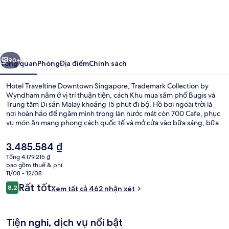
Hotel
Traveltine
Downtown
Singapore,
ước
Tiếp
Trademark
90+
Tổng quan
Phòng
Địa điểm
Chính sách
Collection
Hotel Traveltine Downtown Singapore, Trademark Collection by
by
Wyndham nằm ở vị trí thuận tiện, cách Khu mua sắm phố Bugis và
Trung tâm Di sản Malay khoảng 15 phút đi bộ. Hồ bơi ngoài trời là
Wyndham
nơi hoàn hảo để ngâm mình trong làn nước mát còn 700 Cafe, phục
vụ món ăn mang phong cách quốc tế và mở cửa vào bữa sáng, bữa
trưa và bữa tối, sẽ chiêu đãi thực khách những món tuyệt ngon. Các
tiện nghi nổi trội khác bao gồm trung tâm thể thao và quán bar/khu
Giá
3.485.584 ₫
lounge. Du khách đánh giá cao nhân viên nhiệt tình. Dịch vụ giao
hiện
Tổng 4.179.215 ₫
thông công cộng chỉ cách một quãng đi bộ ngắn: cách Ga Nicoll
tại
bao gồm thuế & phí
Highway 6 phút và Ga Lavender 11 phút.
Bar (trong khuôn viên)
là
11/08 - 12/08
3.485.584 ₫
Nhận
Rất tốt
8,2
Xem tất cả 462 nhận xét
8,2 trên 10,
xét
Tiện nghi, dịch vụ nổi bật