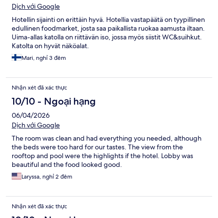
Dịch với Google
Hotellin sijainti on erittäin hyvä. Hotellia vastapäätä on tyypillinen
edullinen foodmarket, josta saa paikallista ruokaa aamusta iltaan.
Uima-allas katolla on riittävän iso, jossa myös siistit WC&suihkut.
Katolta on hyvät näköalat.
Mari, nghỉ 3 đêm
Nhận xét đã xác thực
10/10 - Ngoại hạng
06/04/2026
Dịch với Google
The room was clean and had everything you needed, although
the beds were too hard for our tastes. The view from the
rooftop and pool were the highlights if the hotel. Lobby was
beautiful and the food looked good.
Laryssa, nghỉ 2 đêm
Nhận xét đã xác thực