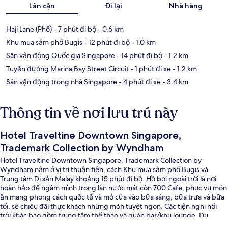
Lân cận
Đi lại
Nhà hàng
Haji Lane (Phố)
- 7 phút đi bộ
- 0.6 km
Khu mua sắm phố Bugis
- 12 phút đi bộ
- 1.0 km
Sân vận động Quốc gia Singapore
- 14 phút đi bộ
- 1.2 km
Tuyến đường Marina Bay Street Circuit
- 1 phút đi xe
- 1.2 km
Sân vận động trong nhà Singapore
- 4 phút đi xe
- 3.4 km
Thông tin về nơi lưu trú này
Hotel Traveltine Downtown Singapore,
Trademark Collection by Wyndham
Hotel Traveltine Downtown Singapore, Trademark Collection by
Wyndham nằm ở vị trí thuận tiện, cách Khu mua sắm phố Bugis và
Trung tâm Di sản Malay khoảng 15 phút đi bộ. Hồ bơi ngoài trời là nơi
hoàn hảo để ngâm mình trong làn nước mát còn 700 Cafe, phục vụ món
ăn mang phong cách quốc tế và mở cửa vào bữa sáng, bữa trưa và bữa
tối, sẽ chiêu đãi thực khách những món tuyệt ngon. Các tiện nghi nổi
trội khác bao gồm trung tâm thể thao và quán bar/khu lounge. Du
khách đánh giá cao nhân viên nhiệt tình. Dịch vụ giao thông công cộng