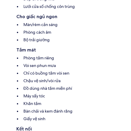
Lưới cửa sổ chống côn trùng
Cho giấc ngủ ngon
Màn/rèm cản sáng
Phòng cách âm
Bộ trải giường
Tắm mát
Phòng tắm riêng
Vòi sen phun mưa
Chỉ có buồng tắm vòi sen
Chậu vệ sinh/vòi rửa
Đồ dùng nhà tắm miễn phí
Máy sấy tóc
Khăn tắm
Bàn chải và kem đánh răng
Giấy vệ sinh
Kết nối