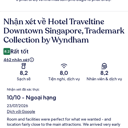
Nhận xét về Hotel Traveltine
Nhận
xét
Downtown Singapore, Trademark
Collection by Wyndham
Rất tốt
8,2
462 nhận xét
8,2
8,0
8,2
Sạch sẽ
Tiện nghi, dịch vụ
Nhân viên & dịch vụ
Nhận
Nhận xét đã xác thực
xét
10/10 - Ngoại hạng
23/07/2026
Dịch với Google
Room and facilities were perfect for what we wanted - and
location fairly close to the main attractions. We arrived very early