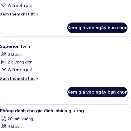
Room,
Wifi miễn phí
1
Chi
Xem thêm chi tiết
Queen
tiết
khác
Bed
Xem giá vào ngày bạn chọn
của
with
Room,
Sofa
1
Xem
Két bảo mật tại phòng, bàn, khu vực 
7
bed
Queen
Superior Twin
tất
Bed
3 khách
with
cả
Sofa
2 giường đơn
ảnh
bed
Superior
Wifi miễn phí
Twin
Chi
Xem thêm chi tiết
tiết
khác
Xem giá vào ngày bạn chọn
của
Superior
Twin
Xem
Phòng dành cho gia đình, nhiều giườn
5
Phòng dành cho gia đình, nhiều giường
tất
20 mét vuông
cả
4 khách
ảnh