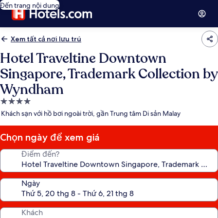
Đến trang nội dung
Xem tất cả nơi lưu trú
Hotel Traveltine Downtown
Singapore, Trademark Collection by
Wyndham
Nơi
lưu
Khách sạn với hồ bơi ngoài trời, gần Trung tâm Di sản Malay
trú
4.0
Chọn ngày để xem giá
sao
Điểm đến?
Ngày
Khách