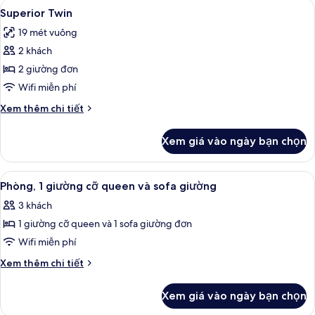
Xem
Két bảo mật tại phòng, bàn, khu vực 
6
1
Superior Twin
tất
giường
19 mét vuông
cỡ
cả
queen
2 khách
ảnh
Superior
2 giường đơn
Twin
Wifi miễn phí
Chi
Xem thêm chi tiết
tiết
khác
Xem giá vào ngày bạn chọn
của
Superior
Twin
Xem
Phòng, 1 giường cỡ queen và sofa giư
5
Phòng, 1 giường cỡ queen và sofa giường
tất
3 khách
cả
1 giường cỡ queen và 1 sofa giường đơn
ảnh
Phòng,
Wifi miễn phí
1
Chi
Xem thêm chi tiết
giường
tiết
khác
cỡ
Xem giá vào ngày bạn chọn
của
queen
Phòng,