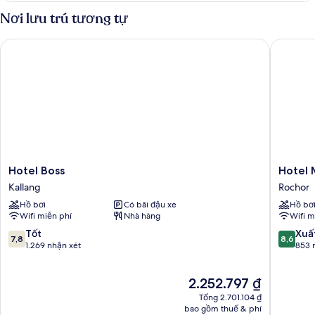
và
1
Nơi lưu trú tương tự
sofa
giường
cỡ
giường
Hotel Boss
Hotel Mi
queen
và
sofa
giường
Hotel
Hotel
Hotel Boss
Hotel 
Boss
Mi
Kallang
Rochor
Kallang
Rochor
Hồ bơi
Có bãi đậu xe
Hồ bơ
Rochor
Wifi miễn phí
Nhà hàng
Wifi m
7.8
8.6
Tốt
Xuấ
7,8
8,6
trên
trên
1.269 nhận xét
853 
10,
10,
Tốt,
Xuất
Giá
2.252.797 ₫
1.269
sắc,
hiện
nhận
853
Tổng 2.701.104 ₫
tại
xét
nhận
bao gồm thuế & phí