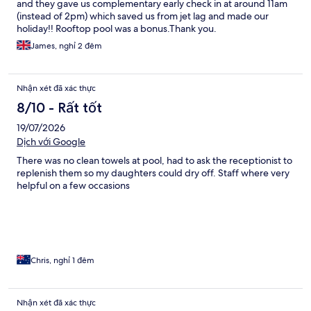
and they gave us complementary early check in at around 11am
(instead of 2pm) which saved us from jet lag and made our
holiday!! Rooftop pool was a bonus.Thank you.
James, nghỉ 2 đêm
Nhận xét đã xác thực
8/10 - Rất tốt
19/07/2026
Dịch với Google
There was no clean towels at pool, had to ask the receptionist to
replenish them so my daughters could dry off. Staff where very
helpful on a few occasions
Chris, nghỉ 1 đêm
Nhận xét đã xác thực