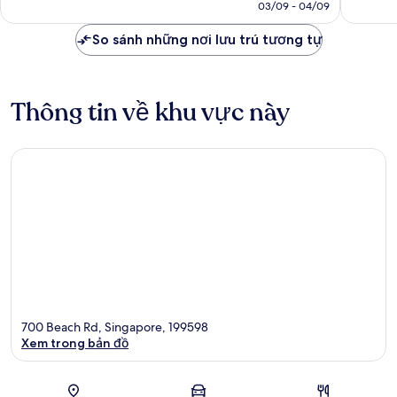
là
03/09 - 04/09
xét
2.252.797 ₫
So sánh những nơi lưu trú tương tự
Thông tin về khu vực này
700 Beach Rd, Singapore, 199598
Xem trong bản đồ
Bản đồ