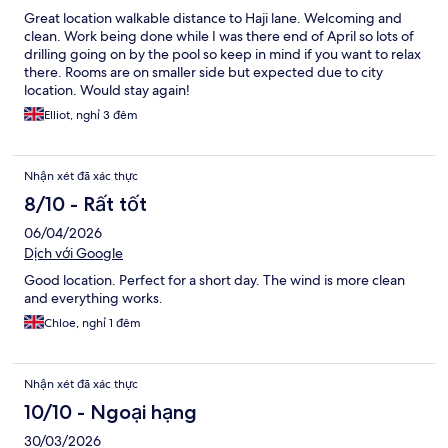
Great location walkable distance to Haji lane. Welcoming and
clean. Work being done while I was there end of April so lots of
drilling going on by the pool so keep in mind if you want to relax
there. Rooms are on smaller side but expected due to city
location. Would stay again!
Elliot, nghỉ 3 đêm
Nhận xét đã xác thực
8/10 - Rất tốt
06/04/2026
Dịch với Google
Good location. Perfect for a short day. The wind is more clean
and everything works.
Chloe, nghỉ 1 đêm
Nhận xét đã xác thực
10/10 - Ngoại hạng
30/03/2026