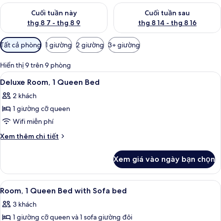
Kiểm tra lượng phòng cuối tuần này từ thg 8 7 - thg 8 9
Kiểm tra lượng phòng cuối tuần
Cuối tuần này
Cuối tuần sau
thg 8 7 - thg 8 9
thg 8 14 - thg 8 16
Bộ
Tất cả phòng
1 giường
2 giường
3+ giường
lọc
có
Hiển thị 9 trên 9 phòng
thể
Xem
Két bảo mật tại phòng, bàn, khu vực 
7
Deluxe Room, 1 Queen Bed
dùng
tất
để
2 khách
cả
lọc
1 giường cỡ queen
ảnh
tìm
Deluxe
Wifi miễn phí
phòng
Room,
Chi
Xem thêm chi tiết
1
tiết
khác
Queen
Xem giá vào ngày bạn chọn
của
Bed
Deluxe
Room,
Xem
Két bảo mật tại phòng, bàn, khu vực 
5
1
Room, 1 Queen Bed with Sofa bed
tất
Queen
3 khách
Bed
cả
1 giường cỡ queen và 1 sofa giường đôi
ảnh