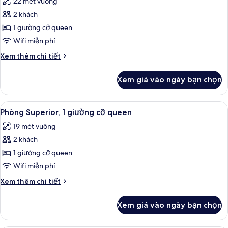
22 mét vuông
cỡ
cả
queen
2 khách
ảnh
Phòng,
1 giường cỡ queen
1
Wifi miễn phí
giường
Chi
Xem thêm chi tiết
cỡ
tiết
queen
khác
Xem giá vào ngày bạn chọn
của
Phòng,
1
Xem
Phòng Superior, 1 giường cỡ queen | 
4
giường
Phòng Superior, 1 giường cỡ queen
tất
cỡ
19 mét vuông
queen
cả
2 khách
ảnh
Phòng
1 giường cỡ queen
Superior,
Wifi miễn phí
1
Chi
Xem thêm chi tiết
giường
tiết
cỡ
khác
Xem giá vào ngày bạn chọn
của
queen
Phòng
Superior,