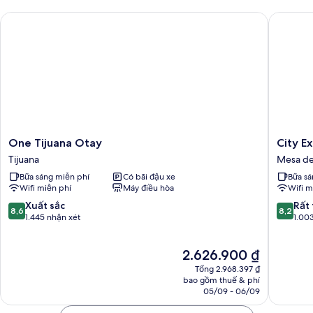
One Tijuana Otay
City Exp
One
City
One Tijuana Otay
City E
Tijuana
Express
Tijuana
Mesa de
Otay
by
Bữa sáng miễn phí
Có bãi đậu xe
Bữa sá
Tijuana
Marriott
Wifi miễn phí
Máy điều hòa
Wifi m
Tijuana
Otay
8.6
8.2
Xuất sắc
Rất 
8,6
8,2
Mesa
trên
trên
1.445 nhận xét
1.00
de
10,
10,
Otay
Xuất
Rất
Giá
2.626.900 ₫
sắc,
tốt,
hiện
1.445
1.003
Tổng 2.968.397 ₫
tại
nhận
nhận
bao gồm thuế & phí
là
05/09 - 06/09
xét
xét
2.626.900 ₫