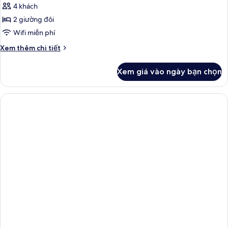
4 khách
ảnh
Phòng
2 giường đôi
(Plus)
Wifi miễn phí
Chi
Xem thêm chi tiết
tiết
khác
Xem giá vào ngày bạn chọn
của
Phòng
(Plus)