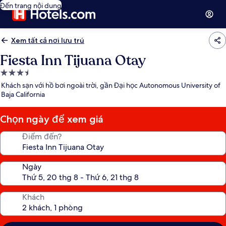
Đến trang nội dung
Xem tất cả nơi lưu trú
Fiesta Inn Tijuana Otay
Nơi
lưu
Khách sạn với hồ bơi ngoài trời, gần Đại học Autonomous University of
trú
Baja California
3.5
sao
Chọn ngày để xem giá
Điểm đến?
Ngày
Khách