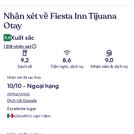
Nhận xét về Fiesta Inn Tijuana
Nhận
xét
Otay
Xuất sắc
8,8
1.518 nhận xét
9,2
8,6
9,0
Sạch sẽ
Tiện nghi, dịch vụ
Nhân viên & dịch vụ
Nhận
Nhận xét đã xác thực
xét
10/10 - Ngoại hạng
07/04/2026
Dịch với Google
Excelente lugar
ADELARDO, nghỉ 1 đêm