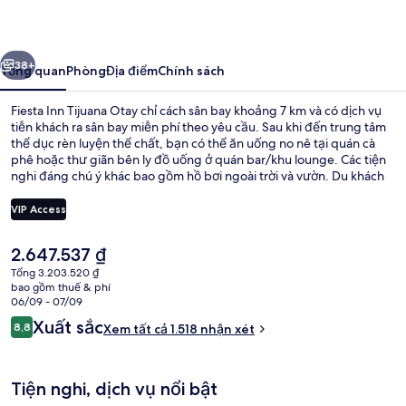
Tijuana
Otay
ước
Tiếp
38+
Tổng quan
Phòng
Địa điểm
Chính sách
Fiesta Inn Tijuana Otay chỉ cách sân bay khoảng 7 km và có dịch vụ
tiễn khách ra sân bay miễn phí theo yêu cầu. Sau khi đến trung tâm
thể dục rèn luyện thể chất, bạn có thể ăn uống no nê tại quán cà
phê hoặc thư giãn bên ly đồ uống ở quán bar/khu lounge. Các tiện
nghi đáng chú ý khác bao gồm hồ bơi ngoài trời và vườn. Du khách
đánh giá cao nhân viên nhiệt tình.
VIP Access
Giá
2.647.537 ₫
Hồ bơi ngoài trời
hiện
Tổng 3.203.520 ₫
tại
bao gồm thuế & phí
là
06/09 - 07/09
2.647.537 ₫
Nhận
Xuất sắc
8,8
Xem tất cả 1.518 nhận xét
8,8 trên 10,
xét
Tiện nghi, dịch vụ nổi bật