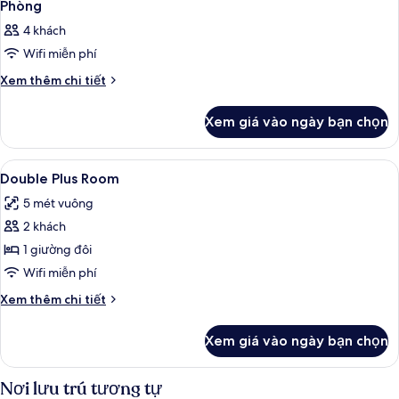
Phòng
4 khách
Wifi miễn phí
Chi
Xem thêm chi tiết
tiết
khác
Xem giá vào ngày bạn chọn
của
Phòng
Xem
Bàn, bàn ủi/dụng cụ ủi quần áo, truy
2
Double Plus Room
tất
5 mét vuông
cả
2 khách
ảnh
Double
1 giường đôi
Plus
Wifi miễn phí
Room
Chi
Xem thêm chi tiết
tiết
khác
Xem giá vào ngày bạn chọn
của
Double
Plus
Nơi lưu trú tương tự
Room