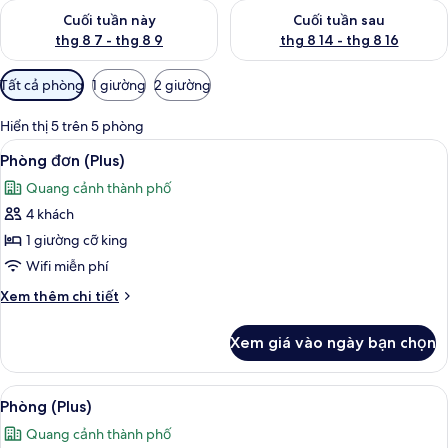
Kiểm tra lượng phòng cuối tuần này từ thg 8 7 - thg 8 9
Kiểm tra lượng phòng cuối tuần
Cuối tuần này
Cuối tuần sau
thg 8 7 - thg 8 9
thg 8 14 - thg 8 16
Bộ
Tất cả phòng
1 giường
2 giường
lọc
có
Hiển thị 5 trên 5 phòng
thể
Xem
Phòng đơn (Plus) | Quang cảnh từ ph
8
Phòng đơn (Plus)
dùng
tất
để
Quang cảnh thành phố
cả
lọc
4 khách
ảnh
tìm
Phòng
1 giường cỡ king
phòng
đơn
Wifi miễn phí
(Plus)
Chi
Xem thêm chi tiết
tiết
khác
Xem giá vào ngày bạn chọn
của
Phòng
đơn
Xem
Phòng (Plus) | Quang cảnh từ phòng
6
(Plus)
Phòng (Plus)
tất
Quang cảnh thành phố
cả