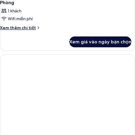
Phòng
1 khách
Wifi miễn phí
Chi
Xem thêm chi tiết
tiết
khác
Xem giá vào ngày bạn chọn
của
Phòng