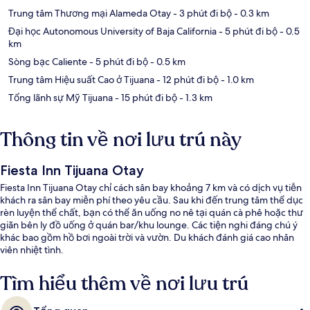
Trung tâm Thương mại Alameda Otay
- 3 phút đi bộ
- 0.3 km
Đại học Autonomous University of Baja California
- 5 phút đi bộ
- 0.5
km
Sòng bạc Caliente
- 5 phút đi bộ
- 0.5 km
Trung tâm Hiệu suất Cao ở Tijuana
- 12 phút đi bộ
- 1.0 km
Tổng lãnh sự Mỹ Tijuana
- 15 phút đi bộ
- 1.3 km
Thông tin về nơi lưu trú này
Fiesta Inn Tijuana Otay
Fiesta Inn Tijuana Otay chỉ cách sân bay khoảng 7 km và có dịch vụ tiễn
khách ra sân bay miễn phí theo yêu cầu. Sau khi đến trung tâm thể dục
rèn luyện thể chất, bạn có thể ăn uống no nê tại quán cà phê hoặc thư
giãn bên ly đồ uống ở quán bar/khu lounge. Các tiện nghi đáng chú ý
khác bao gồm hồ bơi ngoài trời và vườn. Du khách đánh giá cao nhân
viên nhiệt tình.
Tìm hiểu thêm về nơi lưu trú