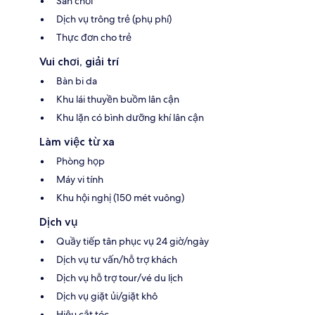
Sân chơi
Dịch vụ trông trẻ (phụ phí)
Thực đơn cho trẻ
Vui chơi, giải trí
Bàn bi da
Khu lái thuyền buồm lân cận
Khu lặn có bình dưỡng khí lân cận
Làm việc từ xa
Phòng họp
Máy vi tính
Khu hội nghị (150 mét vuông)
Dịch vụ
Quầy tiếp tân phục vụ 24 giờ/ngày
Dịch vụ tư vấn/hỗ trợ khách
Dịch vụ hỗ trợ tour/vé du lịch
Dịch vụ giặt ủi/giặt khô
Hiệu cắt tóc