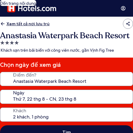
Đến trang nội dung
Xem tất cả nơi lưu trú
Anastasia Waterpark Beach Resort
Nơi
lưu
Khách sạn trên bãi biển với công viên nước, gần Vịnh Fig Tree
trú
4.0
Chọn ngày để xem giá
sao
Điểm đến?
Ngày
Khách
Tìm