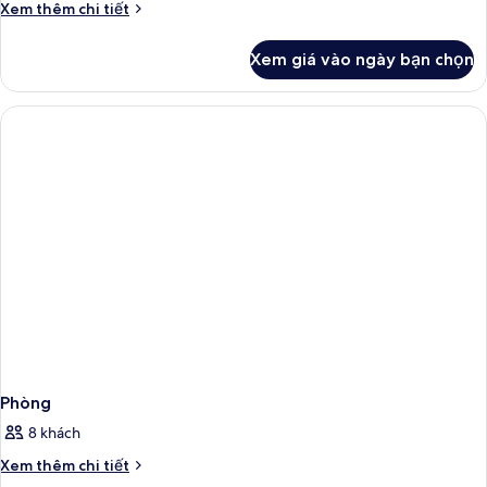
room
Chi
Xem thêm chi tiết
standard
tiết
khác
Xem giá vào ngày bạn chọn
của
Family
room
standard
Phòng
8 khách
Chi
Xem thêm chi tiết
tiết