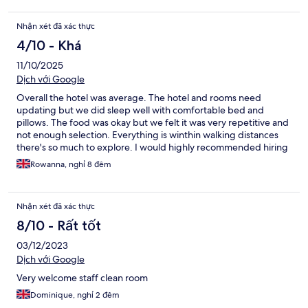
Nhận xét đã xác thực
4/10 - Khá
11/10/2025
Dịch với Google
Overall the hotel was average. The hotel and rooms need
updating but we did sleep well with comfortable bed and
pillows. The food was okay but we felt it was very repetitive and
not enough selection. Everything is winthin walking distances
there's so much to explore. I would highly recommended hiring
a buggy for the whole day. We explored 4 of the best beaches
Rowanna, nghỉ 8 đêm
on the island. Overall we have had an amazing holiday and will
definitely be coming back to Cyrpus 🏝
Nhận xét đã xác thực
8/10 - Rất tốt
03/12/2023
Dịch với Google
Very welcome staff clean room
Dominique, nghỉ 2 đêm