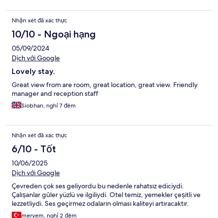
Nhận xét đã xác thực
10/10 - Ngoại hạng
05/09/2024
Dịch với Google
Lovely stay.
Great view from are room, great location, great view. Friendly
manager and reception staff
Siobhan, nghỉ 7 đêm
Nhận xét đã xác thực
6/10 - Tốt
10/06/2025
Dịch với Google
Çevreden çok ses geliyordu bu nedenle rahatsız ediciydi.
Çalıṣanlar gûler yüzlü ve ilgiliydi. Otel temiz, yemekler çeṣitli ve
lezzetliydi. Ses geçirmez odaların olması kaliteyi artıracaktır.
meryem, nghỉ 2 đêm