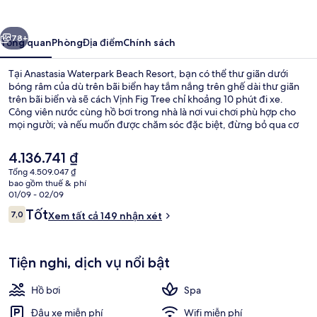
Beach
Resort
ước
Tiếp
78+
Tổng quan
Phòng
Địa điểm
Chính sách
Tại Anastasia Waterpark Beach Resort, bạn có thể thư giãn dưới
bóng râm của dù trên bãi biển hay tắm nắng trên ghế dài thư giãn
trên bãi biển và sẽ cách Vịnh Fig Tree chỉ khoảng 10 phút đi xe.
Công viên nước cùng hồ bơi trong nhà là nơi vui chơi phù hợp cho
mọi người; và nếu muốn được chăm sóc đặc biệt, đừng bỏ qua cơ
hội đến khu spa để tận hưởng massage mô sâu, chăm sóc da mặt
cùng trị liệu toàn thân. Có nhiều lựa chọn ẩm thực, gồm 2 nhà hàng
Giá
4.136.741 ₫
và 2 quán bar cạnh hồ bơi là địa điểm lý tưởng để thư giãn bên
hiện
Tổng 4.509.047 ₫
những ly giải khát sau một ngày dài. Các tiện nghi khác bao gồm
tại
bao gồm thuế & phí
quán bar/khu lounge, câu lạc bộ sức khỏe và trung tâm thể thao.
Hồ bơi trong nhà, hồ bơi ngoài trời 
là
01/09 - 02/09
4.136.741 ₫
Nhận
Tốt
7,0
Xem tất cả 149 nhận xét
7,0 trên 10,
xét
Tiện nghi, dịch vụ nổi bật
Hồ bơi
Spa
Đậu xe miễn phí
Wifi miễn phí