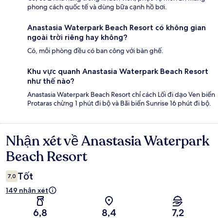
phong cách quốc tế và dùng bữa cạnh hồ bơi.
Anastasia Waterpark Beach Resort có không gian
ngoài trời riêng hay không?
Có, mỗi phòng đều có ban công với bàn ghế.
Khu vực quanh Anastasia Waterpark Beach Resort
như thế nào?
Anastasia Waterpark Beach Resort chỉ cách Lối đi dạo Ven biển
Protaras chừng 1 phút đi bộ và Bãi biển Sunrise 16 phút đi bộ.
Nhận xét về Anastasia Waterpark
Nhận
xét
Beach Resort
Tốt
7,0
149 nhận xét
6,8
8,4
7,2