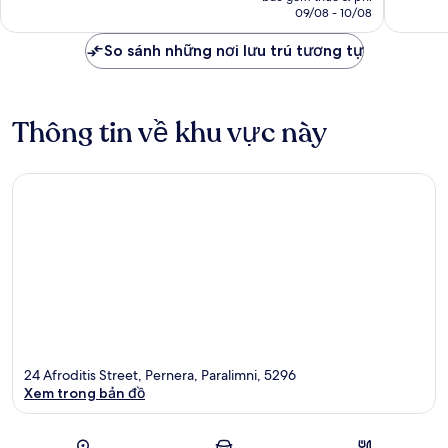
là
09/08 - 10/08
nhận
xét
4.078.969 ₫
xét
So sánh những nơi lưu trú tương tự
Thông tin về khu vực này
24 Afroditis Street, Pernera, Paralimni, 5296
Xem trong bản đồ