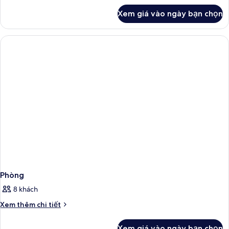
khác
Xem giá vào ngày bạn chọn
của
Phòng
Phòng
8 khách
Chi
Xem thêm chi tiết
tiết
khác
Xem giá vào ngày bạn chọn