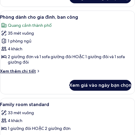
cách
cảnh
biển
Phòng
cổ
một
đôi
Xem
Phòng dành cho gia đình, ban công | 
góc
điển,
5
hoặc
Phòng dành cho gia đình, ban công
tất
biển
2
1
Quang cảnh thành phố
giường
cả
phòng
đơn
35 mét vuông
ảnh
ngủ,
phong
Phòng
1 phòng ngủ
ban
cách
dành
cổ
4 khách
công,
điển,
cho
quang
2 giường đơn và 1 sofa giường đôi HOẶC 1 giường đôi và 1 sofa
1
gia
giường đôi
cảnh
phòng
đình,
ngủ,
biển
Chi
Xem thêm chi tiết
ban
ban
tiết
công,
khác
công
Xem giá vào ngày bạn chọn
quang
của
cảnh
Phòng
biển
dành
Xem
Minibar, bàn, màn/rèm cản sáng, phò
1
cho
Family room standard
tất
gia
33 mét vuông
đình,
cả
ban
4 khách
ảnh
công
Family
1 giường đôi HOẶC 2 giường đơn