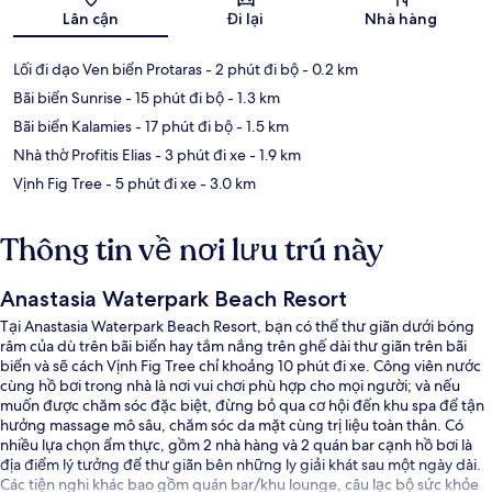
Bản đồ
Lân cận
Đi lại
Nhà hàng
Lối đi dạo Ven biển Protaras
- 2 phút đi bộ
- 0.2 km
Bãi biển Sunrise
- 15 phút đi bộ
- 1.3 km
Bãi biển Kalamies
- 17 phút đi bộ
- 1.5 km
Nhà thờ Profitis Elias
- 3 phút đi xe
- 1.9 km
Vịnh Fig Tree
- 5 phút đi xe
- 3.0 km
Thông tin về nơi lưu trú này
Anastasia Waterpark Beach Resort
Tại Anastasia Waterpark Beach Resort, bạn có thể thư giãn dưới bóng
râm của dù trên bãi biển hay tắm nắng trên ghế dài thư giãn trên bãi
biển và sẽ cách Vịnh Fig Tree chỉ khoảng 10 phút đi xe. Công viên nước
cùng hồ bơi trong nhà là nơi vui chơi phù hợp cho mọi người; và nếu
muốn được chăm sóc đặc biệt, đừng bỏ qua cơ hội đến khu spa để tận
hưởng massage mô sâu, chăm sóc da mặt cùng trị liệu toàn thân. Có
nhiều lựa chọn ẩm thực, gồm 2 nhà hàng và 2 quán bar cạnh hồ bơi là
địa điểm lý tưởng để thư giãn bên những ly giải khát sau một ngày dài.
Các tiện nghi khác bao gồm quán bar/khu lounge, câu lạc bộ sức khỏe