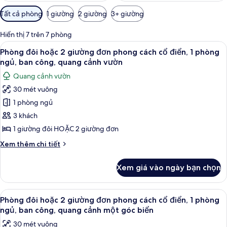
Bộ
Tất cả phòng
1 giường
2 giường
3+ giường
lọc
có
Hiển thị 7 trên 7 phòng
thể
Xem
Minibar, bàn, màn/rèm cản sáng, phò
4
Phòng đôi hoặc 2 giường đơn phong cách cổ điển, 1 phòng
dùng
tất
ngủ, ban công, quang cảnh vườn
để
cả
lọc
Quang cảnh vườn
ảnh
tìm
30 mét vuông
Phòng
phòng
1 phòng ngủ
đôi
hoặc
3 khách
2
1 giường đôi HOẶC 2 giường đơn
giường
Chi
Xem thêm chi tiết
đơn
tiết
phong
khác
Xem giá vào ngày bạn chọn
của
cách
Phòng
cổ
đôi
Xem
Minibar, bàn, màn/rèm cản sáng, phò
điển,
7
hoặc
Phòng đôi hoặc 2 giường đơn phong cách cổ điển, 1 phòng
tất
2
1
ngủ, ban công, quang cảnh một góc biển
giường
cả
phòng
30 mét vuông
đơn