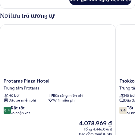
của
Phòng
Nơi lưu trú tương tự
Protaras Plaza Hotel
Tsokkos 
Protaras
Tsokkos
Protaras Plaza Hotel
Tsokko
Plaza
Protaras
Trung tâm Protaras
Trung t
Hotel
Hotel
Hồ bơi
Bữa sáng miễn phí
Hồ bơ
Trung
Trung
Đậu xe miễn phí
Wifi miễn phí
Đưa đó
tâm
tâm
Protaras
Protaras
8.4
7.4
Rất tốt
Tốt
8,4
7,4
trên
trên
76 nhận xét
67 n
10,
10,
Giá
4.078.969 ₫
Rất
Tốt,
hiện
tốt,
67
Tổng 4.446.076 ₫
tại
bao gồm thuế & phí
76
nhận