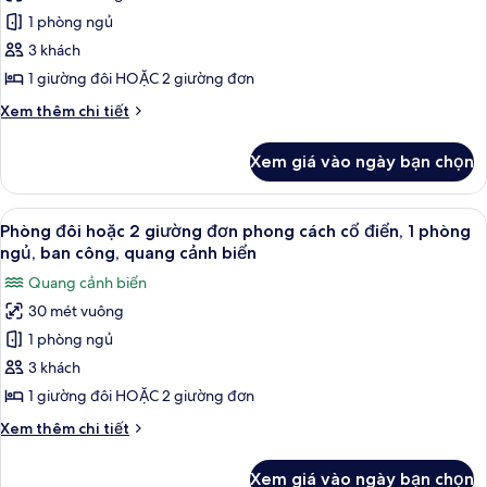
ảnh
ngủ,
phong
1 phòng ngủ
Phòng
ban
cách
3 khách
đôi
cổ
công,
điển,
hoặc
1 giường đôi HOẶC 2 giường đơn
quang
1
2
cảnh
Chi
Xem thêm chi tiết
phòng
giường
tiết
ngủ,
vườn
khác
đơn
ban
Xem giá vào ngày bạn chọn
của
công,
phong
Phòng
quang
cách
đôi
cảnh
Xem
Phòng đôi hoặc 2 giường đơn phong cá
9
cổ
hoặc
Phòng đôi hoặc 2 giường đơn phong cách cổ điển, 1 phòng
vườn
tất
2
điển,
ngủ, ban công, quang cảnh biển
giường
cả
1
Quang cảnh biển
đơn
ảnh
phòng
phong
30 mét vuông
Phòng
cách
ngủ,
1 phòng ngủ
đôi
cổ
ban
điển,
hoặc
3 khách
công,
1
2
1 giường đôi HOẶC 2 giường đơn
quang
phòng
giường
ngủ,
cảnh
Chi
Xem thêm chi tiết
đơn
ban
tiết
một
công,
phong
khác
góc
Xem giá vào ngày bạn chọn
quang
của