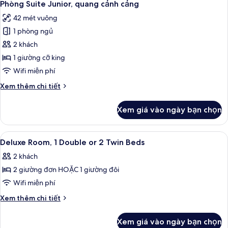
đơn
5
1
Phòng Suite Junior, quang cảnh cảng
tất
giường
42 mét vuông
đôi
cả
hoặc
1 phòng ngủ
ảnh
2
Phòng
2 khách
giường
Suite
đơn
1 giường cỡ king
Junior,
Wifi miễn phí
quang
Chi
Xem thêm chi tiết
cảnh
tiết
cảng
khác
Xem giá vào ngày bạn chọn
của
Phòng
Suite
Xem
Chăn bông, minibar, két bảo mật tại
5
Junior,
Deluxe Room, 1 Double or 2 Twin Beds
tất
quang
2 khách
cảnh
cả
cảng
2 giường đơn HOẶC 1 giường đôi
ảnh
Deluxe
Wifi miễn phí
Room,
Chi
Xem thêm chi tiết
1
tiết
khác
Double
Xem giá vào ngày bạn chọn
của