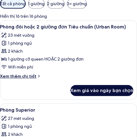
Bộ
Tất cả phòng
1 giường
2 giường
3+ giường
lọc
có
Hiển thị 16 trên 16 phòng
thể
Xem
Chăn bông, minibar, két bảo mật tại
4
Phòng đôi hoặc 2 giường đơn Tiêu chuẩn (Urban Room)
dùng
tất
để
23 mét vuông
cả
lọc
1 phòng ngủ
ảnh
tìm
Phòng
2 khách
phòng
đôi
1 giường cỡ queen HOẶC 2 giường đơn
hoặc
Wifi miễn phí
2
Chi
Xem thêm chi tiết
giường
tiết
đơn
khác
Xem giá vào ngày bạn chọn
của
Tiêu
Phòng
chuẩn
đôi
Xem
Chăn bông, minibar, két bảo mật tại
(Urban
6
hoặc
Phòng Superior
tất
Room)
2
27 mét vuông
giường
cả
đơn
1 phòng ngủ
ảnh
Tiêu
Phòng
2 khách
chuẩn