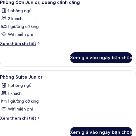
5
Junior
Phòng đơn Junior, quang cảnh cảng
tất
1 phòng ngủ
cả
2 khách
ảnh
Phòng
1 giường cỡ king
đơn
Wifi miễn phí
Junior,
Chi
Xem thêm chi tiết
quang
tiết
cảnh
khác
Xem giá vào ngày bạn chọn
của
cảng
Phòng
đơn
Xem
Chăn bông, minibar, két bảo mật tại
5
Junior,
Phòng Suite Junior
tất
quang
1 phòng ngủ
cảnh
cả
cảng
1 khách
ảnh
Phòng
1 giường cỡ king
Suite
Wifi miễn phí
Junior
Chi
Xem thêm chi tiết
tiết
khác
Xem giá vào ngày bạn chọn
của