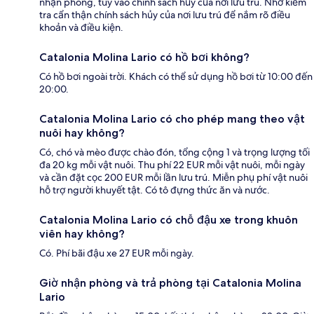
nhận phòng, tùy vào chính sách hủy của nơi lưu trú. Nhớ kiểm
tra cẩn thận chính sách hủy của nơi lưu trú để nắm rõ điều
khoản và điều kiện.
Catalonia Molina Lario có hồ bơi không?
Có hồ bơi ngoài trời. Khách có thể sử dụng hồ bơi từ 10:00 đến
20:00.
Catalonia Molina Lario có cho phép mang theo vật
nuôi hay không?
Có, chó và mèo được chào đón, tổng cộng 1 và trọng lượng tối
đa 20 kg mỗi vật nuôi. Thu phí 22 EUR mỗi vật nuôi, mỗi ngày
và cần đặt cọc 200 EUR mỗi lần lưu trú. Miễn phụ phí vật nuôi
hỗ trợ người khuyết tật. Có tô đựng thức ăn và nước.
Catalonia Molina Lario có chỗ đậu xe trong khuôn
viên hay không?
Có. Phí bãi đậu xe 27 EUR mỗi ngày.
Giờ nhận phòng và trả phòng tại Catalonia Molina
Lario