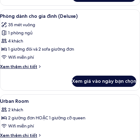
or
Deluxe
2
Room,
Xem
Chăn bông, minibar, két bảo mật tại
5
Twin
1
Phòng dành cho gia đình (Deluxe)
tất
Double
Beds
35 mét vuông
or
cả
2
1 phòng ngủ
ảnh
Twin
Phòng
4 khách
Beds
dành
1 giường đôi và 2 sofa giường đơn
cho
Wifi miễn phí
gia
Chi
Xem thêm chi tiết
đình
tiết
(Deluxe)
khác
Xem giá vào ngày bạn chọn
của
Phòng
dành
Xem
Chăn bông, minibar, két bảo mật tại
4
cho
Urban Room
tất
gia
2 khách
đình
cả
(Deluxe)
2 giường đơn HOẶC 1 giường cỡ queen
ảnh
Urban
Wifi miễn phí
Room
Chi
Xem thêm chi tiết