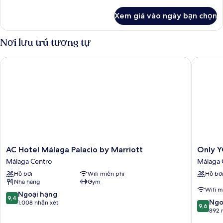
tiết
with
khác
Xem giá vào ngày bạn chọn
của
extra
Phòng
bed)
Tiêu
Nơi lưu trú tương tự
chuẩn
(Urban
AC Hotel Málaga Palacio by Marriott
Only YO
Room
with
extra
bed)
AC
Only
AC Hotel Málaga Palacio by Marriott
Only Y
Hotel
YOU
Málaga Centro
Málaga 
Málaga
Hotel
Hồ bơi
Wifi miễn phí
Hồ bơ
Palacio
Malaga
Nhà hàng
Gym
by
Málaga
Wifi m
Marriott
Centro
9.4
Ngoại hạng
9,4
9.6
Málaga
Ngo
trên
1.008 nhận xét
9,6
trên
Centro
892 
10,
10,
Ngoại