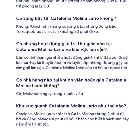
Bắt đầu nhận phòng: 15:00; kết thúc nhận phòng: 23:00. Giờ
trả phòng là 12:00.
Có sòng bạc tại Catalonia Molina Lario không?
Không, Khách sạn không có sòng bạc, nhưng Sòng bạc
Torrequebrada chỉ cách khoảng 23 phút đi xe.
Có những hoạt động giải trí, thư giãn nào tại
Catalonia Molina Lario và khu vực lân cận?
Bạn có thể tham gia nhiều hoạt động giải trí như đạp xe, đi bộ
leo núi, hay lái thuyền buồm và luyện tập những đường gậy tại
sân golf lân cận. Catalonia Molina Lario còn có hồ bơi ngoài trời.
Có nhà hàng nào tại khuôn viên hoặc gần Catalonia
Molina Lario không?
Có, Matiz nằm ngay trong khuôn viên.
Khu vực quanh Catalonia Molina Lario như thế nào?
Catalonia Molina Lario chỉ cách Ga La Marina chừng 2 phút đi
bộ và Cảng Malaga 4 phút đi bộ. Khách cho biết Khách sạn này
nằm ở vị trí rất tốt.