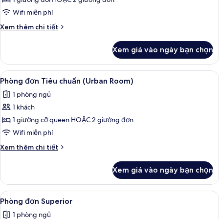
Phòng
đơn
Wifi miễn phí
Deluxe,
Chi
Xem thêm chi tiết
1
tiết
giường
khác
Xem giá vào ngày bạn chọn
của
đôi
Phòng
hoặc
đơn
Xem
Chăn bông, minibar, két bảo mật tại
2
4
Deluxe,
Phòng đơn Tiêu chuẩn (Urban Room)
tất
1
giường
1 phòng ngủ
giường
cả
đơn
đôi
1 khách
ảnh
hoặc
Phòng
1 giường cỡ queen HOẶC 2 giường đơn
2
đơn
giường
Wifi miễn phí
đơn
Tiêu
Chi
Xem thêm chi tiết
chuẩn
tiết
(Urban
khác
Xem giá vào ngày bạn chọn
của
Room)
Phòng
đơn
Xem
Chăn bông, minibar, két bảo mật tại
6
Tiêu
Phòng đơn Superior
tất
chuẩn
1 phòng ngủ
(Urban
cả