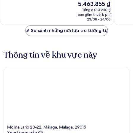
Giá
5.463.855 ₫
Ngoại
hạng,
hiện
hạng,
1.008
Tổng 6.010.240 ₫
tại
892
nhận
bao gồm thuế & phí
là
nhận
23/08 - 24/08
xét
5.463.855 ₫
xét
So sánh những nơi lưu trú tương tự
Thông tin về khu vực này
Molina Lario 20-22, Málaga, Malaga, 29015
Xem trong bản đồ