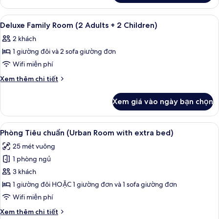
Phòng
Suite
Xem
Chăn bông, minibar, két bảo mật tại
4
Junior
Deluxe Family Room (2 Adults + 2 Children)
tất
2 khách
cả
1 giường đôi và 2 sofa giường đơn
ảnh
Deluxe
Wifi miễn phí
Family
Chi
Xem thêm chi tiết
Room
tiết
khác
(2
Xem giá vào ngày bạn chọn
của
Adults
Deluxe
+
Family
Xem
Chăn bông, minibar, két bảo mật tại
4
2
Room
Phòng Tiêu chuẩn (Urban Room with extra bed)
tất
(2
Children)
25 mét vuông
Adults
cả
+
1 phòng ngủ
ảnh
2
Phòng
3 khách
Children)
Tiêu
1 giường đôi HOẶC 1 giường đơn và 1 sofa giường đơn
chuẩn
Wifi miễn phí
(Urban
Chi
Xem thêm chi tiết
Room