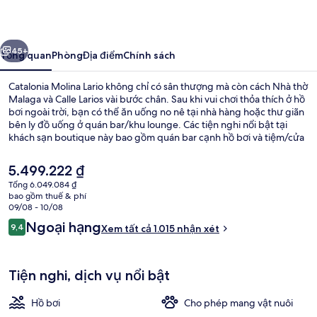
Lario
ước
Tiếp
45+
Tổng quan
Phòng
Địa điểm
Chính sách
Catalonia Molina Lario không chỉ có sân thượng mà còn cách Nhà thờ
Malaga và Calle Larios vài bước chân. Sau khi vui chơi thỏa thích ở hồ
bơi ngoài trời, bạn có thể ăn uống no nê tại nhà hàng hoặc thư giãn
bên ly đồ uống ở quán bar/khu lounge. Các tiện nghi nổi bật tại
khách sạn boutique này bao gồm quán bar cạnh hồ bơi và tiệm/cửa
hàng đồ ăn nhanh. Du khách đánh giá cao nhân viên nhiệt tình và
bar. Dịch vụ giao thông công cộng chỉ cách một quãng đi bộ ngắn:
Giá
5.499.222 ₫
cách Ga La Marina 2 phút và Ga La Malagueta 11 phút.
hiện
Tổng 6.049.084 ₫
tại
bao gồm thuế & phí
Nhà hàng
là
09/08 - 10/08
5.499.222 ₫
Nhận
Ngoại hạng
9,4
Xem tất cả 1.015 nhận xét
9,4 trên 10,
xét
Tiện nghi, dịch vụ nổi bật
Hồ bơi
Cho phép mang vật nuôi