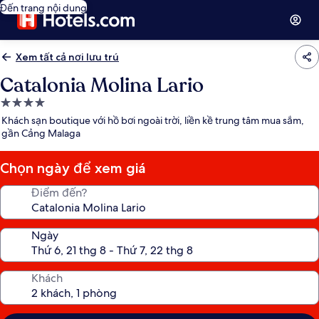
Đến trang nội dung
Xem tất cả nơi lưu trú
Catalonia Molina Lario
Nơi
lưu
Khách sạn boutique với hồ bơi ngoài trời, liền kề trung tâm mua sắm,
trú
gần Cảng Malaga
4.0
sao
Chọn ngày để xem giá
Điểm đến?
Ngày
Khách