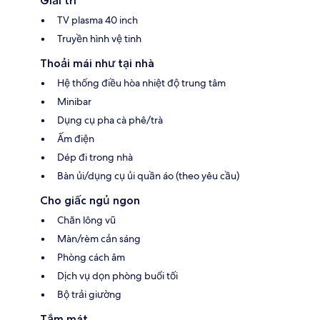
Giải trí
TV plasma 40 inch
Truyền hình vệ tinh
Thoải mái như tại nhà
Hệ thống điều hòa nhiệt độ trung tâm
Minibar
Dụng cụ pha cà phê/trà
Ấm điện
Dép đi trong nhà
Bàn ủi/dụng cụ ủi quần áo (theo yêu cầu)
Cho giấc ngủ ngon
Chăn lông vũ
Màn/rèm cản sáng
Phòng cách âm
Dịch vụ dọn phòng buổi tối
Bộ trải giường
Tắm mát