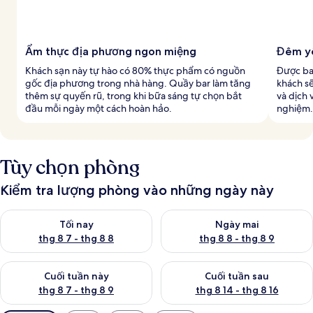
Ẩm thực địa phương ngon miệng
Đêm y
Khách sạn này tự hào có 80% thực phẩm có nguồn
Được ba
gốc địa phương trong nhà hàng. Quầy bar làm tăng
khách sẽ
thêm sự quyến rũ, trong khi bữa sáng tự chọn bắt
và dịch 
đầu mỗi ngày một cách hoàn hảo.
nghiệm.
Tùy chọn phòng
Kiểm tra lượng phòng vào những ngày này
Kiểm tra lượng phòng tối nay từ thg 8 7 - thg 8 8
Kiểm tra lượng phòng ngày mai
Tối nay
Ngày mai
thg 8 7 - thg 8 8
thg 8 8 - thg 8 9
Kiểm tra lượng phòng cuối tuần này từ thg 8 7 - thg 8 9
Kiểm tra lượng phòng cuối tuần
Cuối tuần này
Cuối tuần sau
thg 8 7 - thg 8 9
thg 8 14 - thg 8 16