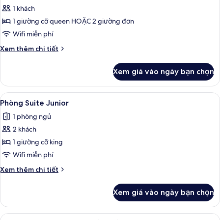
Room)
1 khách
ảnh
Phòng
1 giường cỡ queen HOẶC 2 giường đơn
đơn
Wifi miễn phí
Superior
Chi
Xem thêm chi tiết
tiết
khác
Xem giá vào ngày bạn chọn
của
Phòng
đơn
Xem
Chăn bông, minibar, két bảo mật tại
5
Superior
Phòng Suite Junior
tất
1 phòng ngủ
cả
2 khách
ảnh
Phòng
1 giường cỡ king
Suite
Wifi miễn phí
Junior
Chi
Xem thêm chi tiết
tiết
khác
Xem giá vào ngày bạn chọn
của
Phòng
Suite
Xem
Chăn bông, minibar, két bảo mật tại