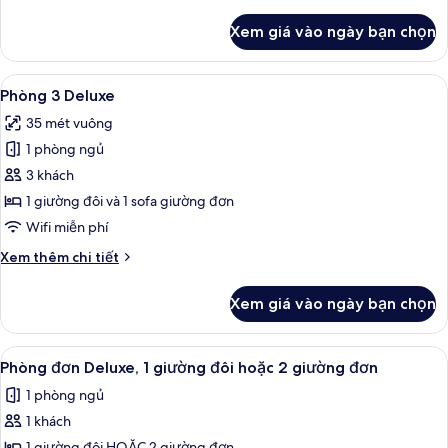
tiết
khác
Xem giá vào ngày bạn chọn
của
Urban
Room
Xem
Chăn bông, minibar, két bảo mật tại
5
Phòng 3 Deluxe
tất
35 mét vuông
cả
1 phòng ngủ
ảnh
Phòng
3 khách
3
1 giường đôi và 1 sofa giường đơn
Deluxe
Wifi miễn phí
Chi
Xem thêm chi tiết
tiết
khác
Xem giá vào ngày bạn chọn
của
Phòng
3
Xem
Chăn bông, minibar, két bảo mật tại
5
Deluxe
Phòng đơn Deluxe, 1 giường đôi hoặc 2 giường đơn
tất
1 phòng ngủ
cả
1 khách
ảnh
1 giường đôi HOẶC 2 giường đơn