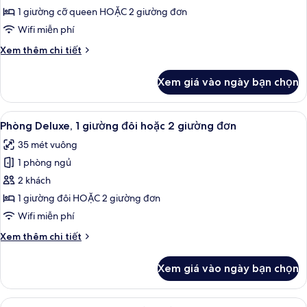
Superior
(Urban
1 giường cỡ queen HOẶC 2 giường đơn
Room)
Wifi miễn phí
Chi
Xem thêm chi tiết
tiết
khác
Xem giá vào ngày bạn chọn
của
Phòng
Superior
Xem
Chăn bông, minibar, két bảo mật tại
5
Phòng Deluxe, 1 giường đôi hoặc 2 giường đơn
tất
35 mét vuông
cả
1 phòng ngủ
ảnh
Phòng
2 khách
Deluxe,
1 giường đôi HOẶC 2 giường đơn
1
Wifi miễn phí
giường
Chi
Xem thêm chi tiết
đôi
tiết
hoặc
khác
Xem giá vào ngày bạn chọn
của
2
Phòng
giường
Deluxe,
Xem
Chăn bông, minibar, két bảo mật tại