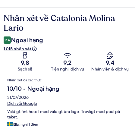
Nhận xét về Catalonia Molina
Nhận
xét
Lario
Ngoại hạng
9,4
1.015 nhận xét
9,8
9,2
9,4
Sạch sẽ
Tiện nghi, dịch vụ
Nhân viên & dịch vụ
Nhận
Nhận xét đã xác thực
xét
10/10 - Ngoại hạng
31/07/2026
Dịch với Google
Väldigt fint hotell med väldigt bra läge. Trevligt med pool på
taket.
Ella, nghỉ 1 đêm