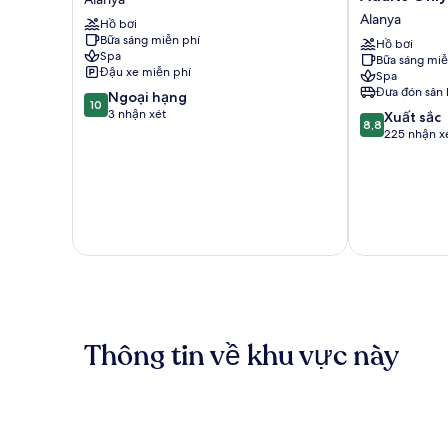
Club
Beach
Alanya
Hồ bơi
Alanya
Resort
Bữa sáng miễn phí
&
Hồ bơi
Spa
Bữa sáng miễ
Spa
Đậu xe miễn phí
Spa
-
Đưa đón sân 
10.0
Ngoại hạng
Adults
10
trên
3 nhận xét
8.8
Only
Xuất sắc
8,8
10,
trên
Alanya
225 nhận x
Ngoại
10,
hạng,
Xuất
3
sắc,
nhận
225
xét
nhận
xét
Thông tin về khu vực này