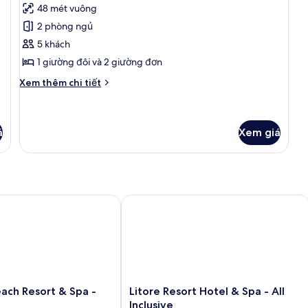
48 mét vuông
cả
2 phòng ngủ
ảnh
Residence
5 khách
Family
1 giường đôi và 2 giường đơn
Room
Chi
Xem thêm chi tiết
tiết
khác
của
Residence
á
Xem giá
Family
Room
 Resort & Spa - Adults Only
Litore Resort Hotel & Spa - All Inclusi
Litore
ach Resort & Spa -
Litore Resort Hotel & Spa - All
Resort
Inclusive