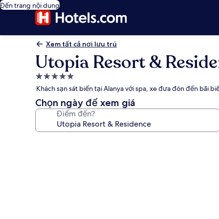
Đến trang nội dung
Xem tất cả nơi lưu trú
Utopia Resort & Resid
Nơi
lưu
Khách sạn sát biển tại Alanya với spa, xe đưa đón đến bãi bi
trú
Chọn ngày để xem giá
5.0
Điểm đến?
sao
Thư
viện
ảnh
về
Utopia
Resort