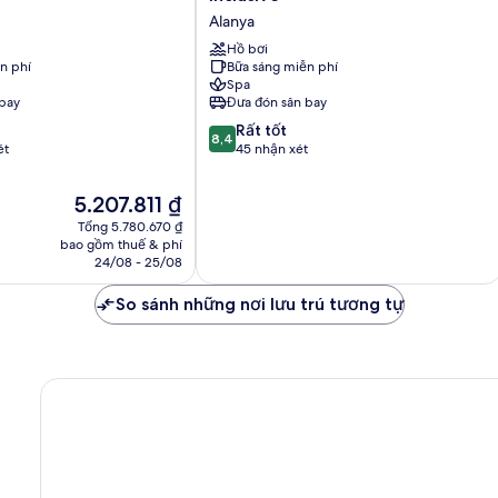
Hotel
Alanya
&
Spa
Hồ bơi
n phí
Bữa sáng miễn phí
-
Spa
All
bay
Đưa đón sân bay
Inclusive
8.4
Alanya
Rất tốt
8,4
trên
ét
45 nhận xét
10,
Rất
Giá
5.207.811 ₫
tốt,
hiện
Tổng 5.780.670 ₫
45
tại
bao gồm thuế & phí
nhận
là
24/08 - 25/08
xét
5.207.811 ₫
So sánh những nơi lưu trú tương tự