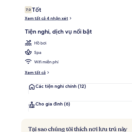
Nhận
Tốt
7,0
7,0 trên 10,
xét
Xem tất cả 4 nhận xét
Ngoại thất
Tiện nghi, dịch vụ nổi bật
Hồ bơi
Spa
Wifi miễn phí
Xem tất cả
Các tiện nghi chính
(12)
Cho gia đình
(6)
Tại sao chúng tôi thích nơi lưu trú này