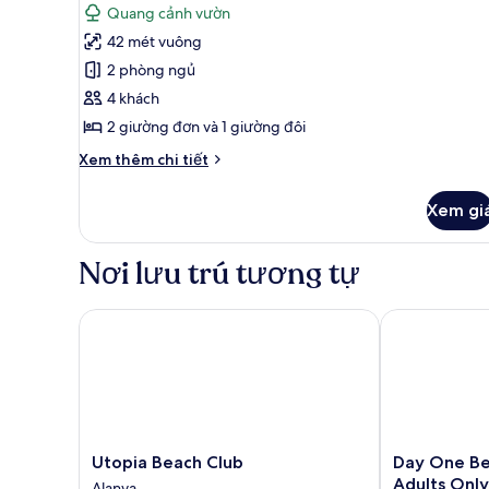
Quang cảnh vườn
quang
cả
cảnh
42 mét vuông
ảnh
vườn
Phòng
2 phòng ngủ
Suite
4 khách
dành
2 giường đơn và 1 giường đôi
cho
Chi
Xem thêm chi tiết
gia
tiết
đình
khác
Xem gi
của
Phòng
Suite
Nơi lưu trú tương tự
dành
cho
gia
Utopia Beach Club
Day One Beach
đình
Utopia
Day
Utopia Beach Club
Day One Be
Beach
One
Adults Only
Alanya