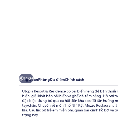
&
Residence
140+
Tổng quan
Phòng
Địa điểm
Chính sách
Utopia Resort & Residence có bãi biển riêng để bạn thoải 
biển, giải khát bên bãi biển và ghế dài tắm nắng. Hồ bơi 
đặc biệt, đừng bỏ qua cơ hội đến khu spa để tận hưởng m
tay/chân. Chuyên về món Thổ Nhĩ Kỳ, Mezze Restaurant là
lựa. Câu lạc bộ trẻ em miễn phí, quán bar cạnh hồ bơi và tr
trọng này.