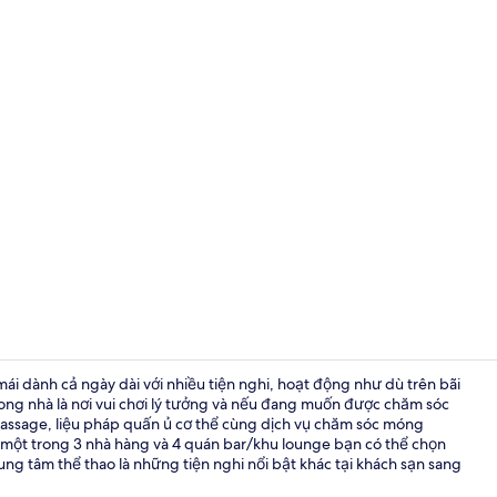
Bãi biển riê
mái dành cả ngày dài với nhiều tiện nghi, hoạt động như dù trên bãi
trong nhà là nơi vui chơi lý tưởng và nếu đang muốn được chăm sóc
assage, liệu pháp quấn ủ cơ thể cùng dịch vụ chăm sóc móng
Bãi biển riê
 một trong 3 nhà hàng và 4 quán bar/khu lounge bạn có thể chọn
ung tâm thể thao là những tiện nghi nổi bật khác tại khách sạn sang