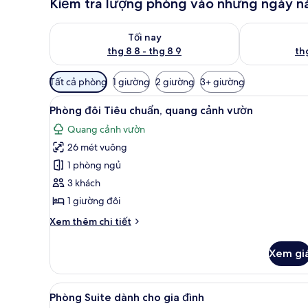
Kiểm tra lượng phòng vào những ngày n
Kiểm tra lượng phòng tối nay từ thg 8 8 - thg 8 9
Kiểm tra lượn
Tối nay
thg 8 8 - thg 8 9
thg
Bộ
Tất cả phòng
1 giường
2 giường
3+ giường
lọc
Xem
Minibar, két bảo mật tại phòn
có
10
Phòng đôi Tiêu chuẩn, quang cảnh vườn
tất
thể
Quang cảnh vườn
cả
dùng
26 mét vuông
để
ảnh
lọc
Phòng
1 phòng ngủ
tìm
đôi
3 khách
phòng
Tiêu
1 giường đôi
chuẩn,
Chi
Xem thêm chi tiết
quang
tiết
cảnh
khác
Xem gi
của
vườn
Phòng
đôi
Xem
Phòng Suite dành cho gia đình 
10
Tiêu
Phòng Suite dành cho gia đình
tất
chuẩn,