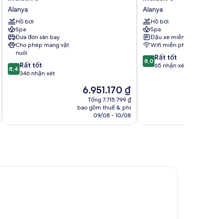
Resort
Premium
Alanya
Alanya
-
-
All
Hồ bơi
Ultra
Hồ bơi
Spa
Spa
Inclusive
All
Đưa đón sân bay
Đậu xe miễn phí
Alanya
Inclusive
Cho phép mang vật
Wifi miễn phí
Alanya
nuôi
8.0
Rất tốt
8,0
8.4
Rất tốt
trên
65 nhận xét
8,4
trên
346 nhận xét
10,
10,
Rất
Giá
6.951.170 ₫
Rất
tốt,
hiện
tốt,
Tổng 7.715.799 ₫
65
tại
bao gồm thuế & phí
346
nhận
là
09/08 - 10/08
nhận
xét
6.951.170 ₫
xét