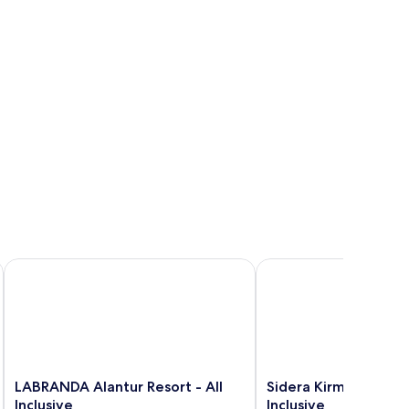
ve
LABRANDA Alantur Resort - All Inclusive
Sidera Kirman Premium -
LABRANDA
Sidera
LABRANDA Alantur Resort - All
Sidera Kirman Premiu
Alantur
Kirman
Inclusive
Inclusive