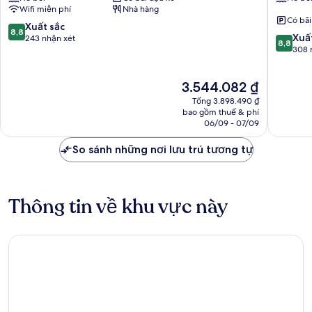
Hotel
Rural
Wifi miễn phí
Nhà hàng
Distrito
Este
Có bãi
Rural
8.8
Xuất sắc
8,8
8.8
Este
Xuấ
trên
243 nhận xét
8,8
trên
308 
10,
10,
Xuất
Xuất
sắc,
Giá
3.544.082 ₫
sắc,
243
hiện
308
nhận
Tổng 3.898.490 ₫
tại
nhận
bao gồm thuế & phí
xét
là
06/09 - 07/09
xét
3.544.082 ₫
So sánh những nơi lưu trú tương tự
Thông tin về khu vực này