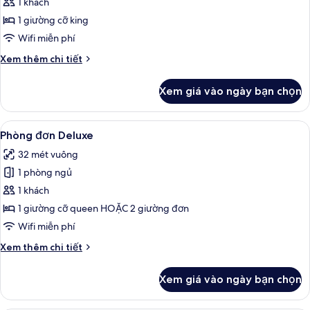
Phòng
1 khách
đơn
1 giường cỡ king
(Silken
Wifi miễn phí
Club)
Chi
Xem thêm chi tiết
tiết
khác
Xem giá vào ngày bạn chọn
của
Phòng
đơn
Xem
Bộ đồ giường kháng dị ứng, minibar, 
5
(Silken
Phòng đơn Deluxe
tất
Club)
32 mét vuông
cả
1 phòng ngủ
ảnh
Phòng
1 khách
đơn
1 giường cỡ queen HOẶC 2 giường đơn
Deluxe
Wifi miễn phí
Chi
Xem thêm chi tiết
tiết
khác
Xem giá vào ngày bạn chọn
của
Phòng
đơn