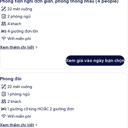
Phòng tiện nghi đơn giản, phòng thông nhau (4 people)
tất
22 mét vuông
cả
2 phòng ngủ
ảnh
Phòng
4 khách
tiện
4 giường đơn lớn
nghi
Wifi miễn phí
đơn
Chi
Xem thêm chi tiết
giản,
tiết
phòng
khác
Xem giá vào ngày bạn chọn
của
thông
Phòng
nhau
tiện
Xem
Bộ đồ giường kháng dị ứng, minibar, 
(4
8
nghi
Phòng đôi
tất
people)
đơn
22 mét vuông
giản,
cả
phòng
1 phòng ngủ
ảnh
thông
Phòng
2 khách
nhau
đôi
(4
1 giường cỡ king HOẶC 2 giường đơn
people)
Wifi miễn phí
Chi
Xem thêm chi tiết