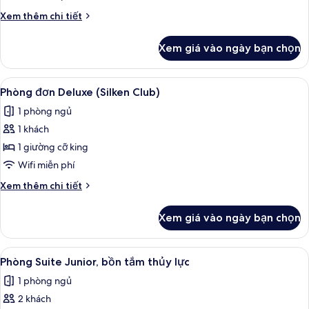
Deluxe
Chi
Xem thêm chi tiết
(Silken
tiết
Club)
khác
Xem giá vào ngày bạn chọn
của
Phòng
đôi
Xem
Bộ đồ giường kháng dị ứng, minibar, 
8
Deluxe
Phòng đơn Deluxe (Silken Club)
tất
(Silken
1 phòng ngủ
Club)
cả
1 khách
ảnh
Phòng
1 giường cỡ king
đơn
Wifi miễn phí
Deluxe
Chi
Xem thêm chi tiết
(Silken
tiết
Club)
khác
Xem giá vào ngày bạn chọn
của
Phòng
đơn
Xem
Bộ đồ giường kháng dị ứng, minibar, 
11
Deluxe
Phòng Suite Junior, bồn tắm thủy lực
tất
(Silken
1 phòng ngủ
Club)
cả
2 khách
ảnh