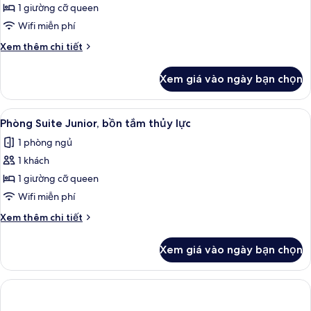
Phòng
1 giường cỡ queen
Suite
Wifi miễn phí
Junior,
Chi
Xem thêm chi tiết
bồn
tiết
tắm
khác
Xem giá vào ngày bạn chọn
của
thủy
Phòng
lực
Suite
Xem
Bộ đồ giường kháng dị ứng, minibar, 
11
Junior,
Phòng Suite Junior, bồn tắm thủy lực
tất
bồn
1 phòng ngủ
tắm
cả
thủy
1 khách
ảnh
lực
Phòng
1 giường cỡ queen
Suite
Wifi miễn phí
Junior,
Chi
Xem thêm chi tiết
bồn
tiết
tắm
khác
Xem giá vào ngày bạn chọn
của
thủy
Phòng
lực
Suite
Junior,
bồn