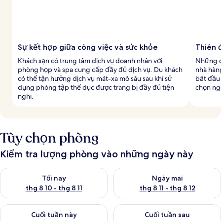
Sự kết hợp giữa công việc và sức khỏe
Thiên 
Khách sạn có trung tâm dịch vụ doanh nhân với
Những c
phòng họp và spa cung cấp đầy đủ dịch vụ. Du khách
nhà hàn
có thể tận hưởng dịch vụ mát-xa mô sâu sau khi sử
bắt đầu 
dụng phòng tập thể dục được trang bị đầy đủ tiện
chọn ng
nghi.
Tùy chọn phòng
Kiểm tra lượng phòng vào những ngày này
Kiểm tra lượng phòng tối nay từ thg 8 10 - thg 8 11
Kiểm tra lượng phòng ngày mai 
Tối nay
Ngày mai
thg 8 10 - thg 8 11
thg 8 11 - thg 8 12
Kiểm tra lượng phòng cuối tuần này từ thg 8 14 - thg 8 16
Kiểm tra lượng phòng cuối tuần
Cuối tuần này
Cuối tuần sau