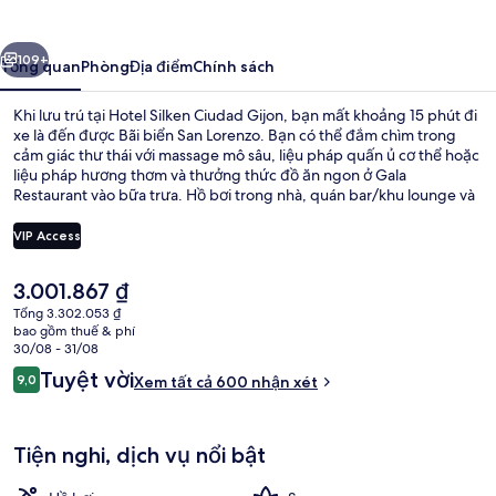
Ciudad
Gijon
ước
Tiếp
109+
Tổng quan
Phòng
Địa điểm
Chính sách
Khi lưu trú tại Hotel Silken Ciudad Gijon, bạn mất khoảng 15 phút đi
xe là đến được Bãi biển San Lorenzo. Bạn có thể đắm chìm trong
cảm giác thư thái với massage mô sâu, liệu pháp quấn ủ cơ thể hoặc
liệu pháp hương thơm và thưởng thức đồ ăn ngon ở Gala
Restaurant vào bữa trưa. Hồ bơi trong nhà, quán bar/khu lounge và
trung tâm thể thao là những tiện nghi nổi bật khác. Du khách đánh
giá cao nhân viên nhiệt tình.
VIP Access
Giá
3.001.867 ₫
Phục vụ bữa trưa
hiện
Tổng 3.302.053 ₫
tại
bao gồm thuế & phí
là
30/08 - 31/08
3.001.867 ₫
Nhận
Tuyệt vời
9,0
Xem tất cả 600 nhận xét
9,0 trên 10,
xét
Tiện nghi, dịch vụ nổi bật