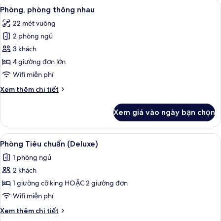
Xem
Bộ đồ giường kháng dị ứng, minibar, 
5
Deluxe
Phòng, phòng thông nhau
tất
22 mét vuông
cả
2 phòng ngủ
ảnh
Phòng,
3 khách
phòng
4 giường đơn lớn
thông
Wifi miễn phí
nhau
Chi
Xem thêm chi tiết
tiết
khác
Xem giá vào ngày bạn chọn
của
Phòng,
phòng
Xem
Bộ đồ giường kháng dị ứng, minibar, 
13
thông
Phòng Tiêu chuẩn (Deluxe)
tất
nhau
1 phòng ngủ
cả
2 khách
ảnh
Phòng
1 giường cỡ king HOẶC 2 giường đơn
Tiêu
Wifi miễn phí
chuẩn
Chi
Xem thêm chi tiết
(Deluxe)
tiết