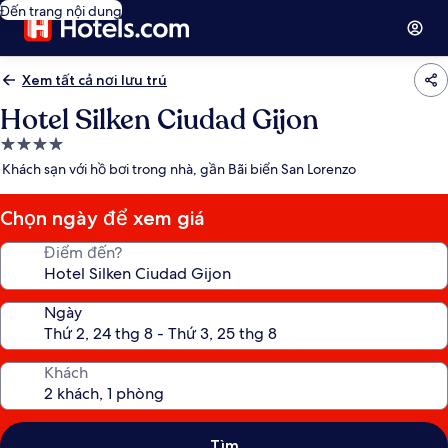
Đến trang nội dung
Xem tất cả nơi lưu trú
Hotel Silken Ciudad Gijon
Nơi
lưu
Khách sạn với hồ bơi trong nhà, gần Bãi biển San Lorenzo
trú
4.0
Chọn ngày để xem giá
sao
Điểm đến?
Ngày
Khách
Tìm