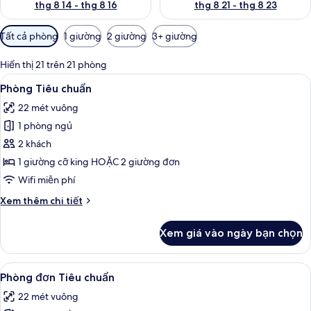
thg 8 14 - thg 8 16
thg 8 21 - thg 8 23
Bộ
Tất cả phòng
1 giường
2 giường
3+ giường
lọc
có
Hiển thị 21 trên 21 phòng
thể
Xem
Bộ đồ giường kháng dị ứng, minibar, 
8
Phòng Tiêu chuẩn
dùng
tất
để
22 mét vuông
cả
lọc
1 phòng ngủ
ảnh
tìm
Phòng
2 khách
phòng
Tiêu
1 giường cỡ king HOẶC 2 giường đơn
chuẩn
Wifi miễn phí
Chi
Xem thêm chi tiết
tiết
khác
Xem giá vào ngày bạn chọn
của
Phòng
Tiêu
Xem
Bộ đồ giường kháng dị ứng, minibar, 
8
chuẩn
Phòng đơn Tiêu chuẩn
tất
22 mét vuông
cả