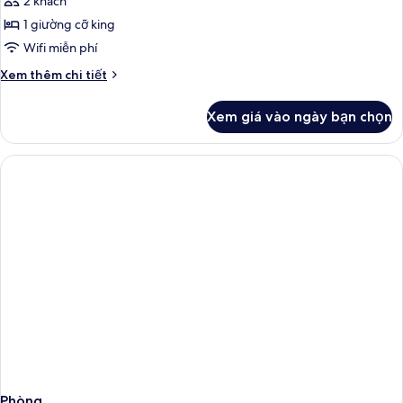
2 khách
cả
1 giường cỡ king
ảnh
Double
Wifi miễn phí
Silken
Chi
Xem thêm chi tiết
Club
tiết
khác
Xem giá vào ngày bạn chọn
của
Double
Silken
Club
Phòng