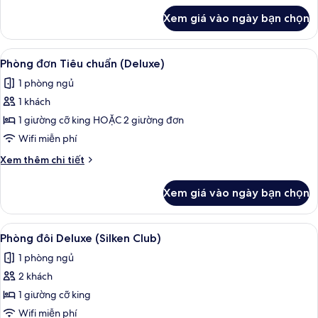
khác
Xem giá vào ngày bạn chọn
của
Phòng
Tiêu
Xem
Bộ đồ giường kháng dị ứng, minibar, 
13
chuẩn
Phòng đơn Tiêu chuẩn (Deluxe)
tất
(Deluxe)
1 phòng ngủ
cả
1 khách
ảnh
Phòng
1 giường cỡ king HOẶC 2 giường đơn
đơn
Wifi miễn phí
Tiêu
Chi
Xem thêm chi tiết
chuẩn
tiết
(Deluxe)
khác
Xem giá vào ngày bạn chọn
của
Phòng
đơn
Xem
Bộ đồ giường kháng dị ứng, minibar, 
8
Tiêu
Phòng đôi Deluxe (Silken Club)
tất
chuẩn
1 phòng ngủ
(Deluxe)
cả
2 khách
ảnh
Phòng
1 giường cỡ king
đôi
Wifi miễn phí