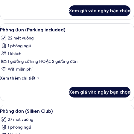
tiết
khác
Xem giá vào ngày bạn chọn
của
Phòng
đôi
Xem
Bộ đồ giường kháng dị ứng, minibar, 
8
Phòng đơn (Parking included)
tất
22 mét vuông
cả
1 phòng ngủ
ảnh
Phòng
1 khách
đơn
1 giường cỡ king HOẶC 2 giường đơn
(Parking
Wifi miễn phí
included)
Chi
Xem thêm chi tiết
tiết
khác
Xem giá vào ngày bạn chọn
của
Phòng
đơn
Xem
Bộ đồ giường kháng dị ứng, minibar, 
11
(Parking
Phòng đơn (Silken Club)
tất
included)
27 mét vuông
cả
1 phòng ngủ
ảnh