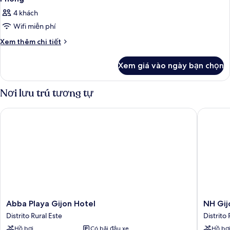
4 khách
Wifi miễn phí
Chi
Xem thêm chi tiết
tiết
khác
Xem giá vào ngày bạn chọn
của
Phòng
Nơi lưu trú tương tự
Abba Playa Gijon Hotel
NH Gijó
Abba
NH
Abba Playa Gijon Hotel
NH Gij
Playa
Gijón
Distrito Rural Este
Distrito 
Gijon
Distrito
Hồ bơi
Có bãi đậu xe
Hồ bơ