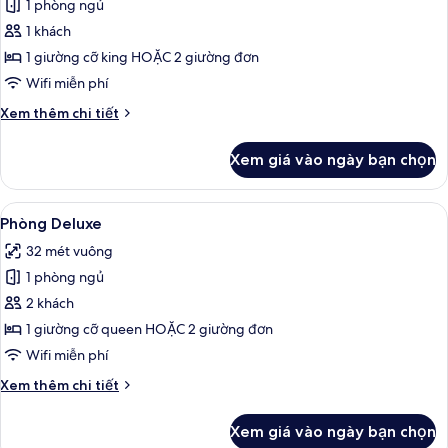
1 phòng ngủ
ảnh
Phòng
1 khách
đơn
1 giường cỡ king HOẶC 2 giường đơn
Tiêu
Wifi miễn phí
chuẩn
Chi
Xem thêm chi tiết
tiết
khác
Xem giá vào ngày bạn chọn
của
Phòng
đơn
Xem
Bộ đồ giường kháng dị ứng, minibar, 
8
Tiêu
Phòng Deluxe
tất
chuẩn
32 mét vuông
cả
1 phòng ngủ
ảnh
Phòng
2 khách
Deluxe
1 giường cỡ queen HOẶC 2 giường đơn
Wifi miễn phí
Chi
Xem thêm chi tiết
tiết
khác
Xem giá vào ngày bạn chọn
của