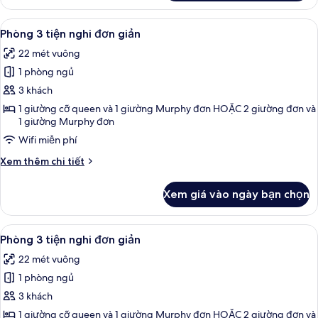
Phòng
Deluxe
Xem
Bộ đồ giường kháng dị ứng, minibar, 
5
Phòng 3 tiện nghi đơn giản
tất
22 mét vuông
cả
1 phòng ngủ
ảnh
Phòng
3 khách
3
1 giường cỡ queen và 1 giường Murphy đơn HOẶC 2 giường đơn và
1 giường Murphy đơn
tiện
nghi
Wifi miễn phí
đơn
Chi
Xem thêm chi tiết
giản
tiết
khác
Xem giá vào ngày bạn chọn
của
Phòng
3
Xem
Bộ đồ giường kháng dị ứng, minibar, 
5
tiện
Phòng 3 tiện nghi đơn giản
tất
nghi
22 mét vuông
đơn
cả
giản
1 phòng ngủ
ảnh
Phòng
3 khách
3
1 giường cỡ queen và 1 giường Murphy đơn HOẶC 2 giường đơn và