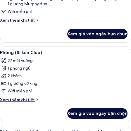
1 giường Murphy đơn
tiện
nghi
Wifi miễn phí
đơn
Chi
Xem thêm chi tiết
giản
tiết
khác
Xem giá vào ngày bạn chọn
của
Phòng
3
Xem
Bộ đồ giường kháng dị ứng, minibar, 
11
tiện
Phòng (Silken Club)
tất
nghi
27 mét vuông
đơn
cả
giản
1 phòng ngủ
ảnh
Phòng
2 khách
(Silken
1 giường cỡ king
Club)
Wifi miễn phí
Chi
Xem thêm chi tiết
tiết
khác
Xem giá vào ngày bạn chọn
của
Phòng
(Silken
Xem
Bộ đồ giường kháng dị ứng, minibar, 
5
Club)