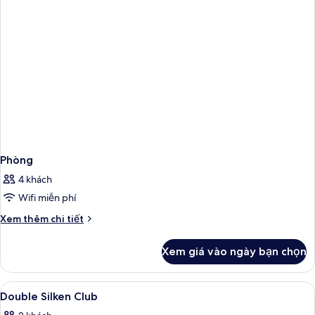
tắm
thủy
lực
Phòng
4 khách
Wifi miễn phí
Chi
Xem thêm chi tiết
tiết
khác
Xem giá vào ngày bạn chọn
của
Phòng
Xem
Bộ đồ giường kháng dị ứng, minibar, 
5
Double Silken Club
tất