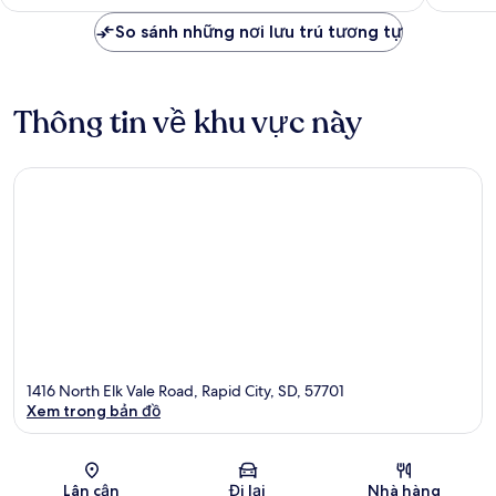
2.463.270 ₫
xét
So sánh những nơi lưu trú tương tự
Thông tin về khu vực này
1416 North Elk Vale Road, Rapid City, SD, 57701
Xem trong bản đồ
Bản đồ
Lân cận
Đi lại
Nhà hàng