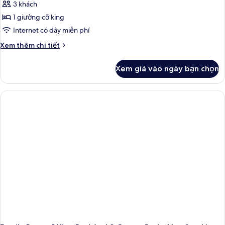
3 khách
1 giường cỡ king
Internet có dây miễn phí
Chi
Xem thêm chi tiết
tiết
khác
Xem giá vào ngày bạn chọn
của
King
Room-
Non-
Smoking