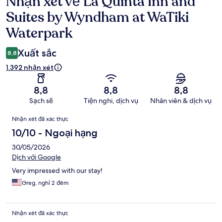
Nhận xét về La Quinta Inn and
Nhận
xét
Suites by Wyndham at WaTiki
Waterpark
Xuất sắc
8,8
1.392 nhận xét
8,8
8,8
8,8
Sạch sẽ
Tiện nghi, dịch vụ
Nhân viên & dịch vụ
Nhận
Nhận xét đã xác thực
xét
10/10 - Ngoại hạng
30/05/2026
Dịch với Google
Very impressed with our stay!
Greg, nghỉ 2 đêm
Nhận xét đã xác thực