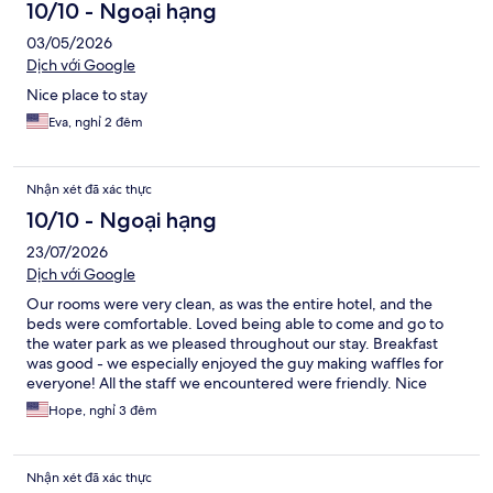
10/10 - Ngoại hạng
03/05/2026
Dịch với Google
Nice place to stay
Eva, nghỉ 2 đêm
Nhận xét đã xác thực
10/10 - Ngoại hạng
23/07/2026
Dịch với Google
Our rooms were very clean, as was the entire hotel, and the
beds were comfortable. Loved being able to come and go to
the water park as we pleased throughout our stay. Breakfast
was good - we especially enjoyed the guy making waffles for
everyone! All the staff we encountered were friendly. Nice
being close to the interstate too. Would definitely stay here
Hope, nghỉ 3 đêm
again!
Nhận xét đã xác thực