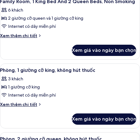
Family Room, 1 King Bed And 2 Queen Beds, Non Smoking
6 khách
2 giường cỡ queen và 1 giường cỡ king
Internet có dây miễn phí
Chi
Xem thêm chi tiết
tiết
khác
Xem giá vào ngày bạn chọn
của
Family
Room,
Xem
Phòng, 1 giường cỡ king, không hút t
6
1
Phòng, 1 giường cỡ king, không hút thuốc
tất
King
3 khách
Bed
cả
And
1 giường cỡ king
ảnh
2
Phòng,
Internet có dây miễn phí
Queen
1
Beds,
Chi
Xem thêm chi tiết
Non
giường
tiết
Smoking
khác
cỡ
Xem giá vào ngày bạn chọn
của
king,
Phòng,
không
1
Xem
Bộ đồ giường cao cấp, nệm có lớp 
7
hút
giường
Phòng, 2 giường cỡ queen, không hút thuốc