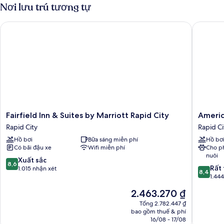
phù
Suite,
Nơi lưu trú tương tự
1
hợp
giường
cho
Fairfield Inn & Suites by Marriott Rapid City
AmericI
cỡ
người
king,
khuyết
phù
hợp
tật,
cho
không
người
hút
khuyết
tật,
thuốc
không
(Mobility
hút
Fairfield
AmericI
Fairfield Inn & Suites by Marriott Rapid City
Americ
Accessible)
thuốc
Inn
by
Rapid City
Rapid Ci
(Mobility
&
Wyndh
Accessible)
Hồ bơi
Bữa sáng miễn phí
Hồ bơ
Suites
Rapid
Có bãi đậu xe
Wifi miễn phí
Cho p
by
City
nuôi
Marriott
Rapid
8.6
Xuất sắc
8,6
8.4
Rapid
City
Rất 
trên
1.015 nhận xét
8,4
trên
City
1.44
10,
10,
Rapid
Xuất
Giá
2.463.270 ₫
Rất
City
sắc,
hiện
tốt,
Tổng 2.782.447 ₫
1.015
tại
bao gồm thuế & phí
1.444
nhận
là
16/08 - 17/08
nhận
xét