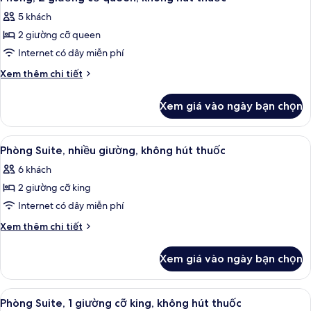
tất
cỡ
thuốc
5 khách
king,
cả
không
2 giường cỡ queen
ảnh
hút
Phòng,
Internet có dây miễn phí
thuốc
2
Chi
Xem thêm chi tiết
giường
tiết
khác
cỡ
Xem giá vào ngày bạn chọn
của
queen,
Phòng,
không
2
Xem
Phòng Suite, nhiều giường, không hút
3
hút
giường
Phòng Suite, nhiều giường, không hút thuốc
tất
cỡ
thuốc
6 khách
queen,
cả
không
2 giường cỡ king
ảnh
hút
Phòng
Internet có dây miễn phí
thuốc
Suite,
Chi
Xem thêm chi tiết
nhiều
tiết
khác
giường,
Xem giá vào ngày bạn chọn
của
không
Phòng
hút
Suite,
Xem
Phòng Suite, 1 giường cỡ king, không 
3
thuốc
nhiều
Phòng Suite, 1 giường cỡ king, không hút thuốc