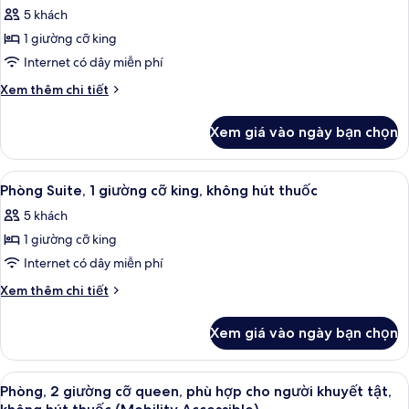
tất
giường,
5 khách
không
cả
hút
1 giường cỡ king
ảnh
thuốc
Phòng
Internet có dây miễn phí
Suite,
Chi
Xem thêm chi tiết
1
tiết
khác
giường
Xem giá vào ngày bạn chọn
của
cỡ
Phòng
king,
Suite,
Xem
Phòng Suite, 1 giường cỡ king, không 
3
không
1
Phòng Suite, 1 giường cỡ king, không hút thuốc
tất
giường
hút
5 khách
cỡ
cả
thuốc
king,
1 giường cỡ king
ảnh
không
Phòng
Internet có dây miễn phí
hút
Suite,
thuốc
Chi
Xem thêm chi tiết
1
tiết
khác
giường
Xem giá vào ngày bạn chọn
của
cỡ
Phòng
king,
Suite,
Xem
Phòng, 2 giường cỡ queen, phù hợp ch
5
không
1
Phòng, 2 giường cỡ queen, phù hợp cho người khuyết tật,
tất
giường