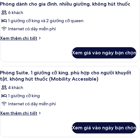
Xem
Accessible)
2
giường
cho
Phòng dành cho gia đình, nhiều giường, không hút thuốc
tất
cỡ
người
6 khách
king,
cả
khuyết
phù
1 giường cỡ king và 2 giường cỡ queen
ảnh
tật,
hợp
Phòng
Internet có dây miễn phí
cho
không
dành
người
Chi
Xem thêm chi tiết
hút
khuyết
cho
tiết
thuốc
tật,
khác
gia
Xem giá vào ngày bạn chọn
không
của
đình,
hút
Phòng
nhiều
thuốc
dành
Xem
Phòng Suite, 1 giường cỡ king, phù hợ
2
giường,
cho
Phòng Suite, 1 giường cỡ king, phù hợp cho người khuyết
tất
gia
không
tật, không hút thuốc (Mobility Accessible)
đình,
cả
hút
4 khách
nhiều
ảnh
thuốc
giường,
1 giường cỡ king
Phòng
không
Internet có dây miễn phí
Suite,
hút
thuốc
1
Chi
Xem thêm chi tiết
tiết
giường
khác
cỡ
Xem giá vào ngày bạn chọn
của
king,
Phòng