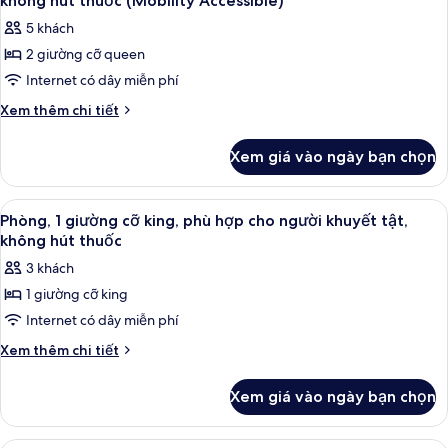
hút
không hút thuốc (Mobility Accessible)
cỡ
cả
thuốc
5 khách
king,
ảnh
không
2 giường cỡ queen
Phòng,
hút
Internet có dây miễn phí
2
thuốc
giường
Chi
Xem thêm chi tiết
tiết
cỡ
khác
queen,
Xem giá vào ngày bạn chọn
của
phù
Phòng,
hợp
2
Xem
Bộ đồ giường cao cấp, nệm có lớp 
4
giường
cho
Phòng, 1 giường cỡ king, phù hợp cho người khuyết tật,
tất
cỡ
không hút thuốc
người
queen,
cả
khuyết
3 khách
phù
ảnh
tật,
hợp
1 giường cỡ king
Phòng,
cho
không
Internet có dây miễn phí
1
người
hút
khuyết
giường
Chi
Xem thêm chi tiết
thuốc
tật,
tiết
cỡ
không
(Mobility
khác
king,
Xem giá vào ngày bạn chọn
hút
của
Accessible)
phù
thuốc
Phòng,
(Mobility
hợp
1
Vòi sen/bồn tắm kết hợp, đồ dùng nhà