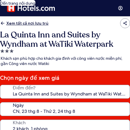
Đến trang nội dung
Xem tất cả nơi lưu trú
La Quinta Inn and Suites by
Wyndham at WaTiki Waterpark
Nơi
lưu
Khách sạn phù hợp cho khách gia đình với công viên nước miễn phí,
trú
gần Công viên nước Watiki
3.0
sao
Chọn ngày để xem giá
Điểm đến?
Ngày
Khách