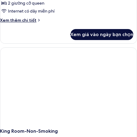
2 giường cỡ queen
Internet có dây miễn phí
Chi
Xem thêm chi tiết
tiết
khác
Xem giá vào ngày bạn chọn
của
2
Queen
Beds
Room,
Non-
Smoking
King Room-Non-Smoking