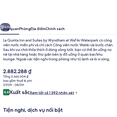
Quinta
Inn
and
ước
Tiếp
Suites
47+
Tổng quan
Phòng
Địa điểm
Chính sách
by
La Quinta Inn and Suites by Wyndham at WaTiki Waterpark có công
Wyndham
viên nước miễn phí và chỉ cách Công viên nước Watiki vài bước chân.
Sau khi vui chơi thỏa thích ở dòng sông lười, bạn có thể ăn uống no
at
nê tại nhà hàng hoặc thư giãn bên ly đồ uống ở quán bar/khu
WaTiki
lounge. Ngoài các tiện nghi trong phòng như tủ lạnh và lò vi sóng,
nơi lưu trú này còn có quán bar cạnh hồ bơi và trung tâm thể thao.
Waterpark
Nhân viên nhiệt tình và bữa sáng là những điều ghi dấu ấn trong
Giá
2.882.288 ₫
lòng du khách.
hiện
Tổng 3.666.604 ₫
tại
bao gồm thuế & phí
Nhìn ra hồ bơi, mở cửa hàng ngày
là
07/09 - 08/09
2.882.288 ₫
Nhận
Xuất sắc
8,8
Xem tất cả 1.392 nhận xét
8,8 trên 10,
xét
Tiện nghi, dịch vụ nổi bật