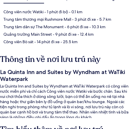
Công viên nước Watiki
- 1 phút đi bộ
- 0.1 km
Trung tâm thương mại Rushmore Mall
- 3 phút đi xe
- 5.7 km
Trung tâm dân sự The Monument
- 6 phút đi xe
- 10.3 km
Quảng trường Main Street
- 9 phút đi xe
- 12.4 km
Công viên Bò sát
- 14 phút đi xe
- 25.5 km
Thông tin về nơi lưu trú này
La Quinta Inn and Suites by Wyndham at WaTiki
Waterpark
La Quinta Inn and Suites by Wyndham at WaTiki Waterpark có công viên
nước miễn phí và chỉ cách Công viên nước Watiki vài bước chân. Sau khi
vui chơi thỏa thích ở dòng sông lười, bạn có thể ăn uống no nê tại nhà
hàng hoặc thư giãn bên ly đồ uống ở quán bar/khu lounge. Ngoài các
tiện nghi trong phòng như tủ lạnh và lò vi sóng, nơi lưu trú này còn có
quán bar cạnh hồ bơi và trung tâm thể thao. Nhân viên nhiệt tình và bữa
sáng là những điều ghi dấu ấn trong lòng du khách.