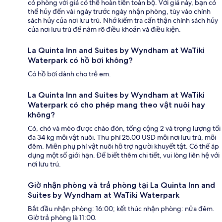
có phòng với giá có thể hoàn tiền toàn bộ. Với giá này, bạn có
thể hủy đến vài ngày trước ngày nhận phòng, tùy vào chính
sách hủy của nơi lưu trú. Nhớ kiểm tra cẩn thận chính sách hủy
của nơi lưu trú để nắm rõ điều khoản và điều kiện.
La Quinta Inn and Suites by Wyndham at WaTiki
Waterpark có hồ bơi không?
Có hồ bơi dành cho trẻ em.
La Quinta Inn and Suites by Wyndham at WaTiki
Waterpark có cho phép mang theo vật nuôi hay
không?
Có, chó và mèo được chào đón, tổng cộng 2 và trọng lượng tối
đa 34 kg mỗi vật nuôi. Thu phí 25.00 USD mỗi nơi lưu trú, mỗi
đêm. Miễn phụ phí vật nuôi hỗ trợ người khuyết tật. Có thể áp
dụng một số giới hạn. Để biết thêm chi tiết, vui lòng liên hệ với
nơi lưu trú.
Giờ nhận phòng và trả phòng tại La Quinta Inn and
Suites by Wyndham at WaTiki Waterpark
Bắt đầu nhận phòng: 16:00; kết thúc nhận phòng: nửa đêm.
Giờ trả phòng là 11:00.