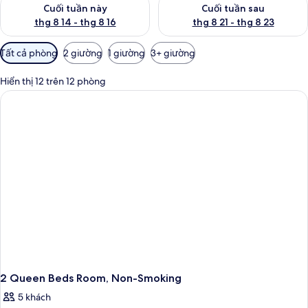
Kiểm tra lượng phòng cuối tuần này từ thg 8 14 - thg 8 16
Kiểm tra lượng phòng cuối tuần
Cuối tuần này
Cuối tuần sau
thg 8 14 - thg 8 16
thg 8 21 - thg 8 23
Bộ
Tất cả phòng
2 giường
1 giường
3+ giường
lọc
có
Hiển thị 12 trên 12 phòng
thể
dùng
để
lọc
tìm
phòng
2 Queen Beds Room, Non-Smoking
5 khách