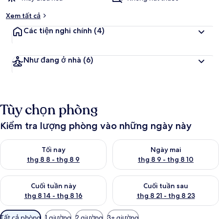
Xem tất cả
Các tiện nghi chính
(4)
Như đang ở nhà
(6)
Tùy chọn phòng
Kiểm tra lượng phòng vào những ngày này
Kiểm tra lượng phòng tối nay từ thg 8 8 - thg 8 9
Kiểm tra lượng phòng ngày mai
Tối nay
Ngày mai
thg 8 8 - thg 8 9
thg 8 9 - thg 8 10
Kiểm tra lượng phòng cuối tuần này từ thg 8 14 - thg 8 16
Kiểm tra lượng phòng cuối tuần
Cuối tuần này
Cuối tuần sau
thg 8 14 - thg 8 16
thg 8 21 - thg 8 23
Bộ
Tất cả phòng
1 giường
2 giường
3+ giường