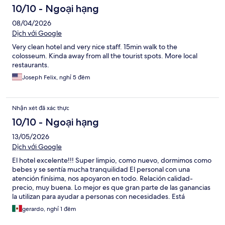
10/10 - Ngoại hạng
08/04/2026
Dịch với Google
Very clean hotel and very nice staff. 15min walk to the
colosseum. Kinda away from all the tourist spots. More local
restaurants.
Joseph Felix, nghỉ 5 đêm
Nhận xét đã xác thực
10/10 - Ngoại hạng
13/05/2026
Dịch với Google
El hotel excelente!!! Super limpio, como nuevo, dormimos como
bebes y se sentía mucha tranquilidad El personal con una
atención finísima, nos apoyaron en todo. Relación calidad-
precio, muy buena. Lo mejor es que gran parte de las ganancias
la utilizan para ayudar a personas con necesidades. Está
relativamente cerca del coliseo. Es un hotel al cual sí regreso.
gerardo, nghỉ 1 đêm