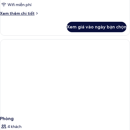
Superior
Wifi miễn phí
Chi
Xem thêm chi tiết
tiết
khác
Xem giá vào ngày bạn chọn
của
Doppia
Superior
Phòng
4 khách