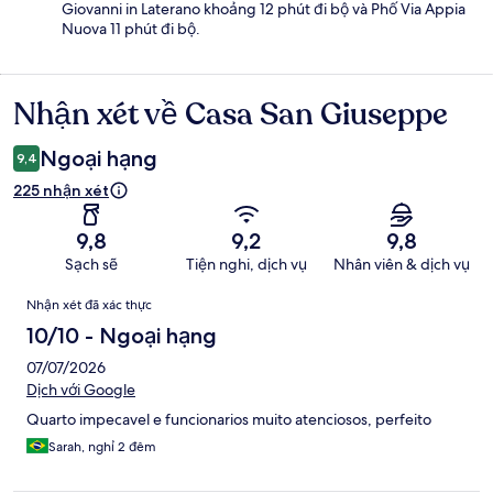
Giovanni in Laterano khoảng 12 phút đi bộ và Phố Via Appia
Nuova 11 phút đi bộ.
Nhận xét về Casa San Giuseppe
Nhận
xét
Ngoại hạng
9,4
225 nhận xét
9,8
9,2
9,8
Sạch sẽ
Tiện nghi, dịch vụ
Nhân viên & dịch vụ
Nhận
Nhận xét đã xác thực
xét
10/10 - Ngoại hạng
07/07/2026
Dịch với Google
Quarto impecavel e funcionarios muito atenciosos, perfeito
Sarah, nghỉ 2 đêm