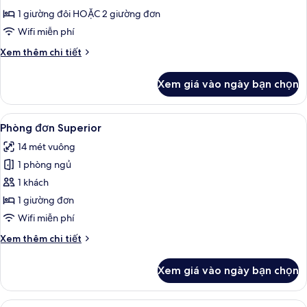
đôi
1 giường đôi HOẶC 2 giường đơn
Superior
Wifi miễn phí
Chi
Xem thêm chi tiết
tiết
khác
Xem giá vào ngày bạn chọn
của
Phòng
đôi
Xem
Phòng đơn Superior | Bộ đồ giường c
19
Superior
Phòng đơn Superior
tất
14 mét vuông
cả
1 phòng ngủ
ảnh
Phòng
1 khách
đơn
1 giường đơn
Superior
Wifi miễn phí
Chi
Xem thêm chi tiết
tiết
khác
Xem giá vào ngày bạn chọn
của
Phòng
đơn