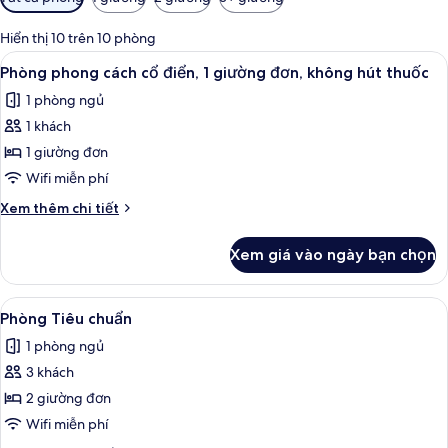
lọc
có
Hiển thị 10 trên 10 phòng
thể
Xem
Phòng phong cách cổ điển, 1 giường đ
13
Phòng phong cách cổ điển, 1 giường đơn, không hút thuốc
dùng
tất
để
1 phòng ngủ
cả
lọc
1 khách
ảnh
tìm
Phòng
1 giường đơn
phòng
phong
Wifi miễn phí
cách
Chi
Xem thêm chi tiết
cổ
tiết
điển,
khác
Xem giá vào ngày bạn chọn
của
1
Phòng
giường
phong
Xem
Phòng Tiêu chuẩn | Bộ đồ giường cao
đơn,
14
cách
Phòng Tiêu chuẩn
tất
cổ
không
1 phòng ngủ
điển,
cả
hút
1
3 khách
ảnh
thuốc
giường
Phòng
2 giường đơn
đơn,
Tiêu
không
Wifi miễn phí
hút
chuẩn