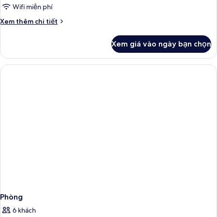
Wifi miễn phí
Chi
Xem thêm chi tiết
tiết
khác
Xem giá vào ngày bạn chọn
của
Phòng
Phòng
6 khách