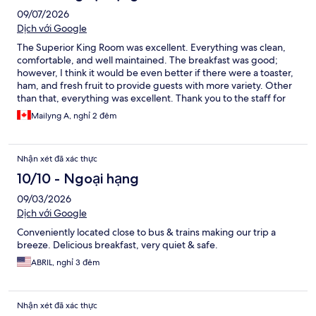
09/07/2026
Dịch với Google
The Superior King Room was excellent. Everything was clean,
comfortable, and well maintained. The breakfast was good;
however, I think it would be even better if there were a toaster,
ham, and fresh fruit to provide guests with more variety. Other
than that, everything was excellent. Thank you to the staff for
their kindness and the great service we received.
Mailyng A, nghỉ 2 đêm
Nhận xét đã xác thực
10/10 - Ngoại hạng
09/03/2026
Dịch với Google
Conveniently located close to bus & trains making our trip a
breeze. Delicious breakfast, very quiet & safe.
ABRIL, nghỉ 3 đêm
Nhận xét đã xác thực