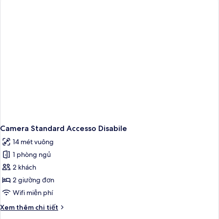
Superior
Camera Standard Accesso Disabile
14 mét vuông
1 phòng ngủ
2 khách
2 giường đơn
Wifi miễn phí
Chi
Xem thêm chi tiết
tiết