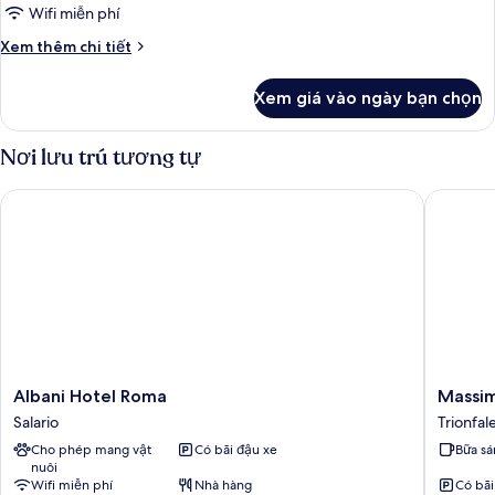
Wifi miễn phí
Chi
Xem thêm chi tiết
tiết
khác
Xem giá vào ngày bạn chọn
của
Phòng
Nơi lưu trú tương tự
Albani Hotel Roma
Massimi 
Albani
Massimi
Albani Hotel Roma
Massim
Hotel
City
Salario
Trionfal
Roma
Garden
Cho phép mang vật
Có bãi đậu xe
Bữa sá
Salario
Hotel
nuôi
Trionfal
Wifi miễn phí
Nhà hàng
Có bãi