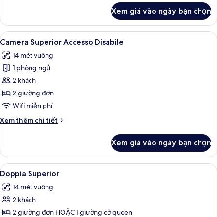
khác
Xem giá vào ngày bạn chọn
của
Camera
Standard
Xem
Camera Superior Accesso Disabile | Bộ
4
Accesso
Camera Superior Accesso Disabile
tất
Disabile
14 mét vuông
cả
1 phòng ngủ
ảnh
Camera
2 khách
Superior
2 giường đơn
Accesso
Wifi miễn phí
Disabile
Chi
Xem thêm chi tiết
tiết
khác
Xem giá vào ngày bạn chọn
của
Camera
Superior
Xem
Bộ đồ giường cao cấp, nệm có lớp đ
20
Accesso
Doppia Superior
tất
Disabile
14 mét vuông
cả
2 khách
ảnh
Doppia
2 giường đơn HOẶC 1 giường cỡ queen