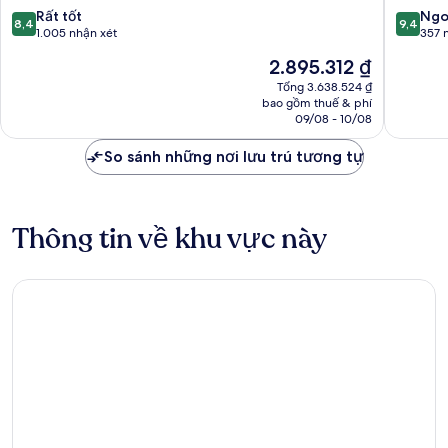
8.4
9.4
Rất tốt
Ngo
8,4
9,4
trên
trên
1.005 nhận xét
357 
10,
10,
Giá
2.895.312 ₫
Rất
Ngoại
hiện
tốt,
hạng,
Tổng 3.638.524 ₫
tại
bao gồm thuế & phí
1.005
357
là
09/08 - 10/08
nhận
nhận
2.895.312 ₫
xét
xét
So sánh những nơi lưu trú tương tự
Thông tin về khu vực này