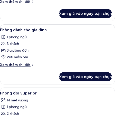
Chi
Xem thêm chi tiết
thuốc
tiết
khác
Xem giá vào ngày bạn chọn
của
Phòng
Tiêu
Xem
Phòng dành cho gia đình | Bộ đồ giươ
18
chuẩn
Phòng dành cho gia đình
tất
1 phòng ngủ
cả
3 khách
ảnh
Phòng
3 giường đơn
dành
Wifi miễn phí
cho
Chi
Xem thêm chi tiết
gia
tiết
đình
khác
Xem giá vào ngày bạn chọn
của
Phòng
dành
Xem
Phòng đôi Superior | Bộ đồ giường c
11
cho
Phòng đôi Superior
tất
gia
14 mét vuông
đình
cả
1 phòng ngủ
ảnh
Phòng
2 khách