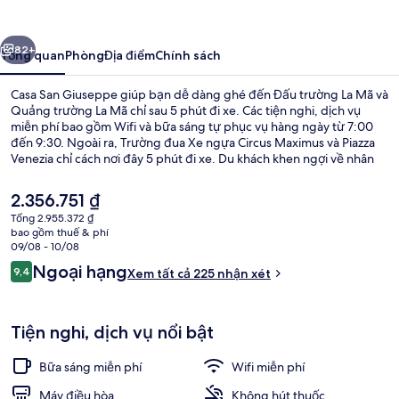
Giuseppe
ước
Tiếp
82+
Tổng quan
Phòng
Địa điểm
Chính sách
Casa San Giuseppe giúp bạn dễ dàng ghé đến Đấu trường La Mã và
Quảng trường La Mã chỉ sau 5 phút đi xe. Các tiện nghi, dịch vụ
miễn phí bao gồm Wifi và bữa sáng tự phục vụ hàng ngày từ 7:00
đến 9:30. Ngoài ra, Trường đua Xe ngựa Circus Maximus và Piazza
Venezia chỉ cách nơi đây 5 phút đi xe. Du khách khen ngợi về nhân
viên nhiệt tình. Nơi lưu trú nằm cách dịch vụ giao thông công cộng
một quãng đi bộ ngắn: cách Ga San Giovanni 11 phút và Ga Re di
Giá
2.356.751 ₫
Roma 13 phút.
hiện
Tổng 2.955.372 ₫
tại
bao gồm thuế & phí
Quầy tiếp tân
là
09/08 - 10/08
2.356.751 ₫
Nhận
Ngoại hạng
9,4
Xem tất cả 225 nhận xét
9,4 trên 10,
xét
Tiện nghi, dịch vụ nổi bật
Bữa sáng miễn phí
Wifi miễn phí
Máy điều hòa
Không hút thuốc