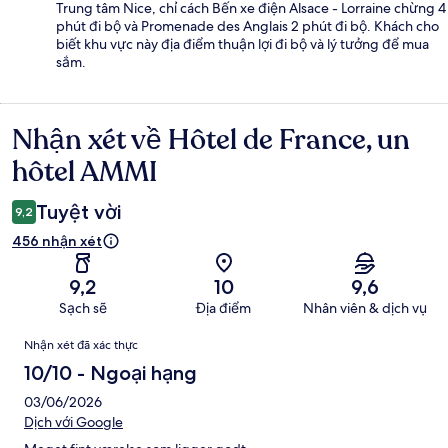
Trung tâm Nice, chỉ cách Bến xe điện Alsace - Lorraine chừng 4
phút đi bộ và Promenade des Anglais 2 phút đi bộ. Khách cho
biết khu vực này địa điểm thuận lợi đi bộ và lý tưởng để mua
sắm.
Nhận xét về Hôtel de France, un
Nhận
xét
hôtel AMMI
Tuyệt vời
9,2
456 nhận xét
9,2
10
9,6
Sạch sẽ
Địa điểm
Nhân viên & dịch vụ
Nhận
Nhận xét đã xác thực
xét
10/10 - Ngoại hạng
03/06/2026
Dịch với Google