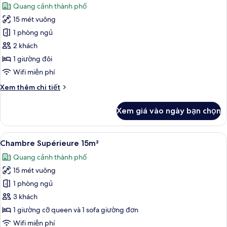
Quang cảnh thành phố
12m²
cả
15 mét vuông
ảnh
Chambre
1 phòng ngủ
Double
2 khách
Supérieure
1 giường đôi
12m²
Wifi miễn phí
avec
Chi
Xem thêm chi tiết
Balcon
tiết
khác
Xem giá vào ngày bạn chọn
của
Chambre
Double
Xem
Chambre Supérieure 15m² | Bộ đồ giươ
22
Supérieure
Chambre Supérieure 15m²
tất
12m²
Quang cảnh thành phố
avec
cả
Balcon
15 mét vuông
ảnh
Chambre
1 phòng ngủ
Supérieure
3 khách
15m²
1 giường cỡ queen và 1 sofa giường đơn
Wifi miễn phí