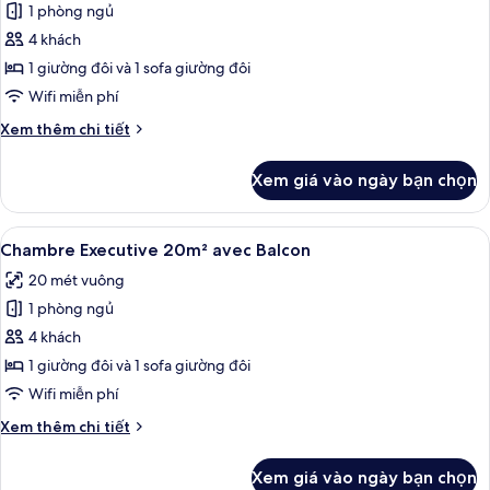
1 phòng ngủ
ảnh
Chambre
4 khách
Executive
1 giường đôi và 1 sofa giường đôi
19m²
Wifi miễn phí
Chi
Xem thêm chi tiết
tiết
khác
Xem giá vào ngày bạn chọn
của
Chambre
Executive
Xem
Chambre Executive 20m² avec Balcon | 
5
19m²
Chambre Executive 20m² avec Balcon
tất
20 mét vuông
cả
1 phòng ngủ
ảnh
Chambre
4 khách
Executive
1 giường đôi và 1 sofa giường đôi
20m²
Wifi miễn phí
avec
Chi
Xem thêm chi tiết
Balcon
tiết
khác
Xem giá vào ngày bạn chọn
của