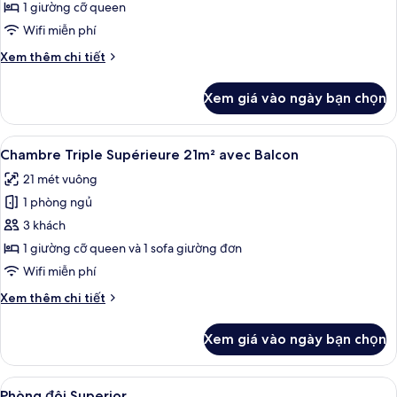
Standard
1 giường cỡ queen
14m²
Wifi miễn phí
Chi
Xem thêm chi tiết
tiết
khác
Xem giá vào ngày bạn chọn
của
Chambre
Double
Xem
Chambre Triple Supérieure 21m² avec 
6
Standard
Chambre Triple Supérieure 21m² avec Balcon
tất
14m²
21 mét vuông
cả
1 phòng ngủ
ảnh
Chambre
3 khách
Triple
1 giường cỡ queen và 1 sofa giường đơn
Supérieure
Wifi miễn phí
21m²
Chi
Xem thêm chi tiết
avec
tiết
Balcon
khác
Xem giá vào ngày bạn chọn
của
Chambre
Triple
Xem
Phòng đôi Superior | Bộ đồ giường ca
6
Supérieure
Phòng đôi Superior