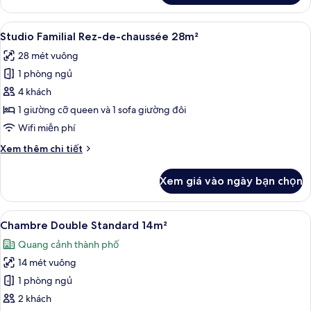
Chambre
Executive
Xem
Studio Familial Rez-de-chaussée 28m² |
9
20m²
Studio Familial Rez-de-chaussée 28m²
tất
avec
28 mét vuông
Balcon
cả
1 phòng ngủ
ảnh
Studio
4 khách
Familial
1 giường cỡ queen và 1 sofa giường đôi
Rez-
Wifi miễn phí
de-
Chi
Xem thêm chi tiết
chaussée
tiết
28m²
khác
Xem giá vào ngày bạn chọn
của
Studio
Familial
Xem
Chambre Double Standard 14m² | Bộ đô
21
Rez-
Chambre Double Standard 14m²
tất
de-
Quang cảnh thành phố
chaussée
cả
28m²
14 mét vuông
ảnh
Chambre
1 phòng ngủ
Double
2 khách