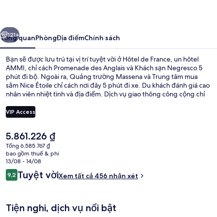
France,
un
ước
Tiếp
hôtel
121+
Tổng quan
Phòng
Địa điểm
Chính sách
AMMI
Bạn sẽ được lưu trú tại vị trí tuyệt vời ở Hôtel de France, un hôtel
AMMI, chỉ cách Promenade des Anglais và Khách sạn Negresco 5
phút đi bộ. Ngoài ra, Quảng trường Massena và Trung tâm mua
sắm Nice Étoile chỉ cách nơi đây 5 phút đi xe. Du khách đánh giá cao
nhân viên nhiệt tình và địa điểm. Dịch vụ giao thông công cộng chỉ
cách một quãng đi bộ ngắn: cách Bến xe điện Alsace - Lorraine 4
phút và Ga Massena Tramway 13 phút.
VIP Access
Giá
5.861.226 ₫
Hiên
hiện
Tổng 6.585.767 ₫
tại
bao gồm thuế & phí
là
13/08 - 14/08
5.861.226 ₫
Nhận
Tuyệt vời
9,2
Xem tất cả 456 nhận xét
9,2 trên 10,
xét
Tiện nghi, dịch vụ nổi bật