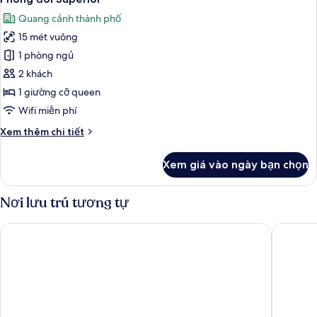
tất
21m²
Quang cảnh thành phố
avec
cả
Balcon
15 mét vuông
ảnh
Phòng
1 phòng ngủ
đôi
2 khách
Superior
1 giường cỡ queen
Wifi miễn phí
Chi
Xem thêm chi tiết
tiết
khác
Xem giá vào ngày bạn chọn
của
Phòng
đôi
Nơi lưu trú tương tự
Superior
Hôtel La Villa Nice Victor Hugo
Hotel Du