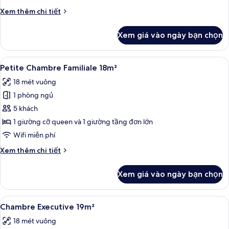
Chi
Xem thêm chi tiết
tiết
khác
Xem giá vào ngày bạn chọn
của
Chambre
Supérieure
Xem
Petite Chambre Familiale 18m² | Bộ đồ
9
15m²
Petite Chambre Familiale 18m²
tất
18 mét vuông
cả
1 phòng ngủ
ảnh
Petite
5 khách
Chambre
1 giường cỡ queen và 1 giường tầng đơn lớn
Familiale
Wifi miễn phí
18m²
Chi
Xem thêm chi tiết
tiết
khác
Xem giá vào ngày bạn chọn
của
Petite
Chambre
Xem
Chambre Executive 19m² | Bộ đồ giườ
8
Familiale
Chambre Executive 19m²
tất
18m²
18 mét vuông
cả