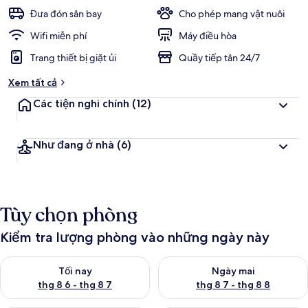
Đưa đón sân bay
Cho phép mang vật nuôi
Wifi miễn phí
Máy điều hòa
Trang thiết bị giặt ủi
Quầy tiếp tân 24/7
Xem tất cả
Các tiện nghi chính
(12)
Như đang ở nhà
(6)
Tùy chọn phòng
Kiểm tra lượng phòng vào những ngày này
Kiểm tra lượng phòng tối nay từ thg 8 6 - thg 8 7
Kiểm tra lượng phòng ngày mai
Tối nay
Ngày mai
thg 8 6 - thg 8 7
thg 8 7 - thg 8 8