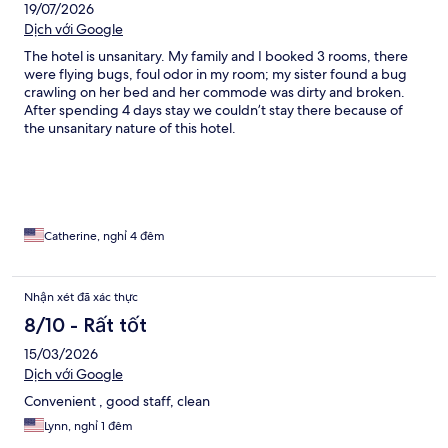
19/07/2026
Dịch với Google
The hotel is unsanitary. My family and I booked 3 rooms, there
were flying bugs, foul odor in my room; my sister found a bug
crawling on her bed and her commode was dirty and broken.
After spending 4 days stay we couldn’t stay there because of
the unsanitary nature of this hotel.
Catherine, nghỉ 4 đêm
Nhận xét đã xác thực
8/10 - Rất tốt
15/03/2026
Dịch với Google
Convenient , good staff, clean
Lynn, nghỉ 1 đêm