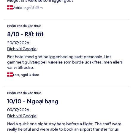
Meget fint værelse som ligger godt
Astrid, nghỉ 5 đêm
Nhận xét đã xác thực
8/10 - Rất tốt
20/07/2026
Dịch với Google
Fint hotel med god beliggenhed og sødt personale. Lidt
gammelt gulvtæppe i værelse som burde udskiftes, men ellers
var vi tilfredse.
Lars, nghỉ 3 đêm
Nhận xét đã xác thực
10/10 - Ngoại hạng
09/07/2026
Dịch với Google
Had a quick one night stay here before a flight. The staff were
really helpful and were able to book an airport transfer for us