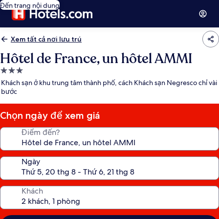
Đến trang nội dung
Xem tất cả nơi lưu trú
Hôtel de France, un hôtel AMMI
Nơi
lưu
Khách sạn ở khu trung tâm thành phố, cách Khách sạn Negresco chỉ vài
trú
bước
3.0
sao
Chọn ngày để xem giá
Điểm đến?
Ngày
Khách