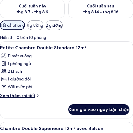
Kiểm tra lượng phòng cuối tuần này từ thg 8 7 - thg 8 9
Kiểm tra lượng phòng cuối tuần
Cuối tuần này
Cuối tuần sau
thg 8 7 - thg 8 9
thg 8 14 - thg 8 16
Bộ
Tất cả phòng
1 giường
2 giường
lọc
có
Hiển thị 10 trên 10 phòng
thể
Xem
Petite Chambre Double Standard 12m² |
23
Petite Chambre Double Standard 12m²
dùng
tất
để
11 mét vuông
cả
lọc
1 phòng ngủ
ảnh
tìm
Petite
2 khách
phòng
Chambre
1 giường đôi
Double
Wifi miễn phí
Standard
Chi
Xem thêm chi tiết
12m²
tiết
khác
Xem giá vào ngày bạn chọn
của
Petite
Chambre
Xem
Chambre Double Supérieure 12m² avec B
8
Double
Chambre Double Supérieure 12m² avec Balcon
tất
Standard