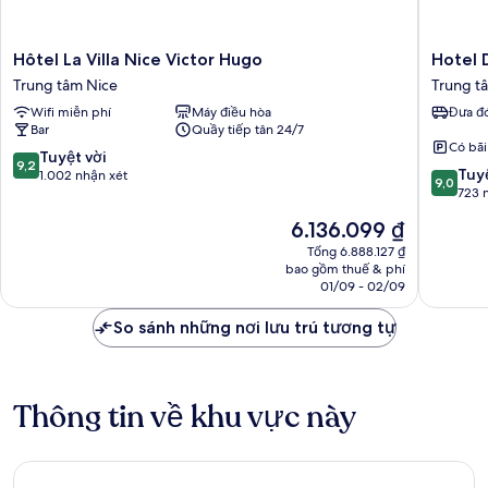
Hôtel
Hotel
Hôtel La Villa Nice Victor Hugo
Hotel 
La
Du
Trung tâm Nice
Trung t
Villa
Centre,
Wifi miễn phí
Máy điều hòa
Đưa đó
Nice
un
Bar
Quầy tiếp tân 24/7
Victor
hotel
Có bãi
Hugo
AMMI
9.2
Tuyệt vời
9,2
9.0
Trung
Trung
Tuyệ
trên
1.002 nhận xét
9,0
trên
tâm
tâm
723 
10,
10,
Nice
Nice
Tuyệt
Giá
6.136.099 ₫
Tuyệt
vời,
hiện
vời,
Tổng 6.888.127 ₫
1.002
tại
bao gồm thuế & phí
723
nhận
là
01/09 - 02/09
nhận
xét
6.136.099 ₫
xét
So sánh những nơi lưu trú tương tự
Thông tin về khu vực này