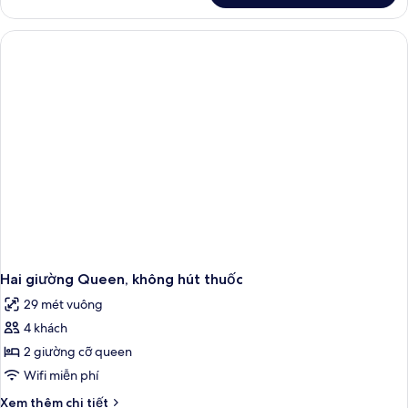
hút
Một
thuốc
giường
đôi
,
không
hút
thuốc
Hai giường Queen, không hút thuốc
29 mét vuông
4 khách
2 giường cỡ queen
Wifi miễn phí
Chi
Xem thêm chi tiết