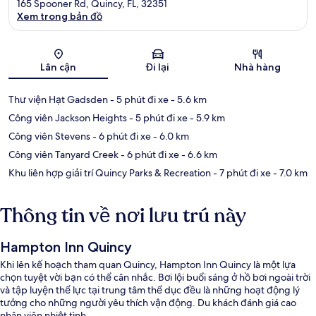
165 Spooner Rd, Quincy, FL, 32351
Xem trong bản đồ
Bản đồ
Lân cận
Đi lại
Nhà hàng
Thư viện Hạt Gadsden
- 5 phút đi xe
- 5.6 km
Công viên Jackson Heights
- 5 phút đi xe
- 5.9 km
Công viên Stevens
- 6 phút đi xe
- 6.0 km
Công viên Tanyard Creek
- 6 phút đi xe
- 6.6 km
Khu liên hợp giải trí Quincy Parks & Recreation
- 7 phút đi xe
- 7.0 km
Thông tin về nơi lưu trú này
Hampton Inn Quincy
Khi lên kế hoạch tham quan Quincy, Hampton Inn Quincy là một lựa
chọn tuyệt vời bạn có thể cân nhắc. Bơi lội buổi sáng ở hồ bơi ngoài trời
và tập luyện thể lực tại trung tâm thể dục đều là những hoạt động lý
tưởng cho những người yêu thích vận động. Du khách đánh giá cao
nhân viên nhiệt tình.