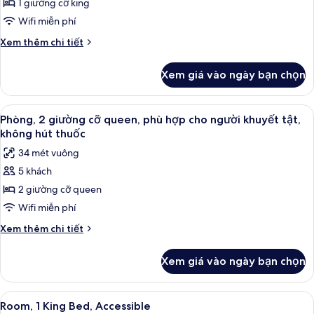
Phòng,
1 giường cỡ king
không
1
hút
Wifi miễn phí
thuốc
giường
Chi
Xem thêm chi tiết
cỡ
tiết
king,
khác
Xem giá vào ngày bạn chọn
của
phù
Phòng,
hợp
1
Xem
Két bảo mật tại phòng, bàn, bàn ủi/d
cho
3
giường
Phòng, 2 giường cỡ queen, phù hợp cho người khuyết tật,
tất
cỡ
người
không hút thuốc
king,
cả
khuyết
34 mét vuông
phù
ảnh
tật
hợp
5 khách
Phòng,
cho
2 giường cỡ queen
2
người
khuyết
giường
Wifi miễn phí
tật
cỡ
Chi
Xem thêm chi tiết
queen,
tiết
khác
phù
Xem giá vào ngày bạn chọn
của
hợp
Phòng,
cho
2
Xem
Két bảo mật tại phòng, bàn, bàn ủi/d
1
người
giường
Room, 1 King Bed, Accessible