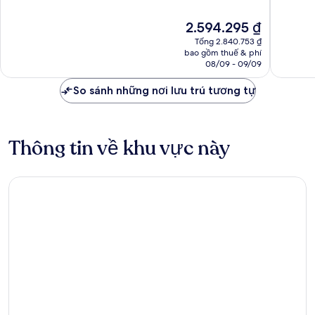
10,
10
10,
Tốt,
by
Xuất
Giá
2.594.295 ₫
536
IHG
sắc,
hiện
nhận
Quincy
Tổng 2.840.753 ₫
1.006
tại
xét
bao gồm thuế & phí
nhận
là
08/09 - 09/09
xét
2.594.295 ₫
So sánh những nơi lưu trú tương tự
Thông tin về khu vực này