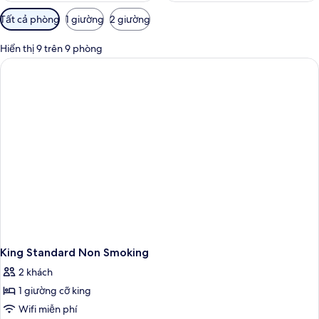
Bộ
Tất cả phòng
1 giường
2 giường
lọc
có
Hiển thị 9 trên 9 phòng
thể
dùng
để
lọc
tìm
phòng
King Standard Non Smoking
2 khách
1 giường cỡ king
Wifi miễn phí