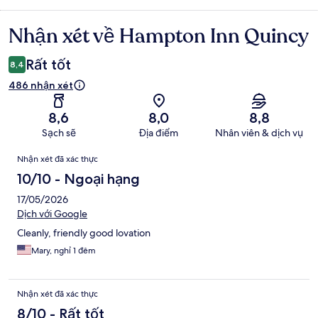
Nhận xét về Hampton Inn Quincy
Nhận
xét
Rất tốt
8,4
486 nhận xét
8,6
8,0
8,8
Sạch sẽ
Địa điểm
Nhân viên & dịch vụ
Nhận
Nhận xét đã xác thực
xét
10/10 - Ngoại hạng
17/05/2026
Dịch với Google
Cleanly, friendly good lovation
Mary, nghỉ 1 đêm
Nhận xét đã xác thực
8/10 - Rất tốt