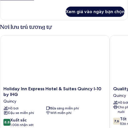
tiết
khác
Xem giá vào ngày bạn chọn
của
Hai
giường
Nơi lưu trú tương tự
Queen,
không
Holiday Inn Express Hotel & Suites Quincy I-10 by IHG
Quality 
hút
thuốc
Holiday
Quality
Holiday Inn Express Hotel & Suites Quincy I-10
Qualit
Inn
Inn
by IHG
Quincy
Express
Quincy
Quincy
Hồ bơ
Hotel
-
Cho p
&
Hồ bơi
Bữa sáng miễn phí
Tallahas
nuôi
Đậu xe miễn phí
Wifi miễn phí
Suites
West
7.6
Quincy
Quincy
Tốt
8.8
Xuất sắc
7,6
8,8
trên
I-
536 
trên
1.006 nhận xét