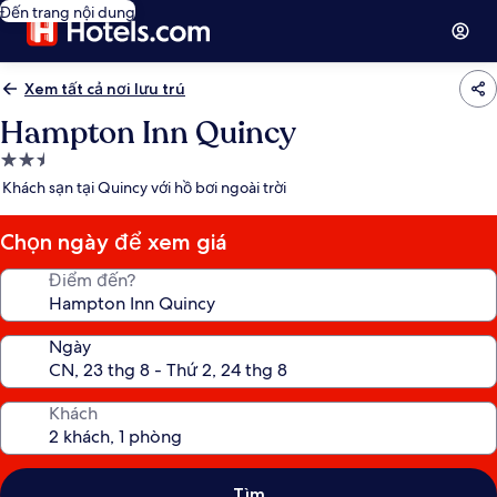
Đến trang nội dung
Xem tất cả nơi lưu trú
Hampton Inn Quincy
Nơi
lưu
Khách sạn tại Quincy với hồ bơi ngoài trời
trú
2.5
Chọn ngày để xem giá
sao
Điểm đến?
Ngày
Khách
Tìm