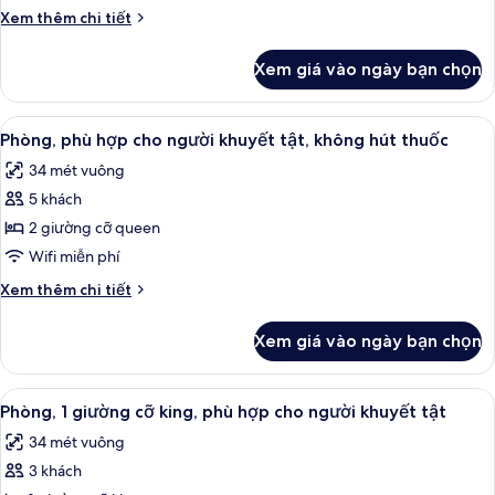
Chi
Xem thêm chi tiết
tiết
khác
Xem giá vào ngày bạn chọn
của
King
Standard
Xem
Két bảo mật tại phòng, bàn, bàn ủi/d
3
Non
Phòng, phù hợp cho người khuyết tật, không hút thuốc
tất
Smoking
34 mét vuông
cả
5 khách
ảnh
Phòng,
2 giường cỡ queen
phù
Wifi miễn phí
hợp
Chi
Xem thêm chi tiết
cho
tiết
người
khác
Xem giá vào ngày bạn chọn
của
khuyết
Phòng,
tật,
phù
Xem
Phòng, 1 giường cỡ king, phù hợp cho
không
2
hợp
Phòng, 1 giường cỡ king, phù hợp cho người khuyết tật
tất
cho
hút
34 mét vuông
người
cả
thuốc
khuyết
3 khách
ảnh
tật,