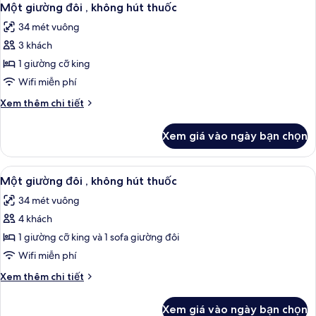
Một giường đôi , không hút thuốc
34 mét vuông
3 khách
1 giường cỡ king
Wifi miễn phí
Chi
Xem thêm chi tiết
tiết
khác
Xem giá vào ngày bạn chọn
của
Một
giường
Xem
Một giường đôi , không hút thuốc | K
1
đôi
Một giường đôi , không hút thuốc
tất
,
34 mét vuông
không
cả
hút
4 khách
ảnh
thuốc
Một
1 giường cỡ king và 1 sofa giường đôi
giường
Wifi miễn phí
đôi
Chi
Xem thêm chi tiết
,
tiết
không
khác
Xem giá vào ngày bạn chọn
của