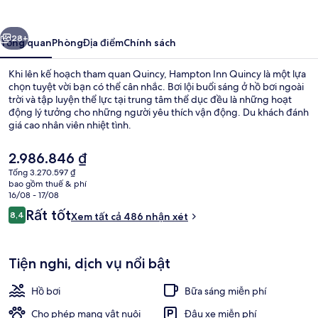
Quincy
ước
Tiếp
28+
Tổng quan
Phòng
Địa điểm
Chính sách
Khi lên kế hoạch tham quan Quincy, Hampton Inn Quincy là một lựa
chọn tuyệt vời bạn có thể cân nhắc. Bơi lội buổi sáng ở hồ bơi ngoài
trời và tập luyện thể lực tại trung tâm thể dục đều là những hoạt
động lý tưởng cho những người yêu thích vận động. Du khách đánh
giá cao nhân viên nhiệt tình.
Giá
2.986.846 ₫
hiện
Tổng 3.270.597 ₫
tại
bao gồm thuế & phí
Nhà hàng
là
16/08 - 17/08
2.986.846 ₫
Nhận
Rất tốt
8,4
Xem tất cả 486 nhận xét
8,4 trên 10,
xét
Tiện nghi, dịch vụ nổi bật
Hồ bơi
Bữa sáng miễn phí
Cho phép mang vật nuôi
Đậu xe miễn phí