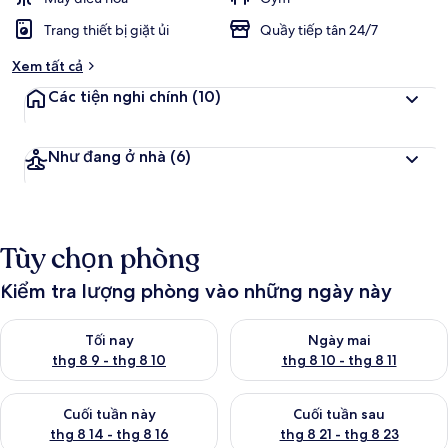
h
Trang thiết bị giặt ủi
Quầy tiếp tân 24/7
đ
Xem tất cả
á
n
Các tiện nghi chính
(10)
h
g
Như đang ở nhà
(6)
i
á
c
a
Tùy chọn phòng
o
n
Kiểm tra lượng phòng vào những ngày này
h
ấ
Kiểm tra lượng phòng tối nay từ thg 8 9 - thg 8 10
Kiểm tra lượng phòng ngày mai 
t
Tối nay
Ngày mai
thg 8 9 - thg 8 10
thg 8 10 - thg 8 11
Kiểm tra lượng phòng cuối tuần này từ thg 8 14 - thg 8 16
Kiểm tra lượng phòng cuối tuần
Cuối tuần này
Cuối tuần sau
thg 8 14 - thg 8 16
thg 8 21 - thg 8 23