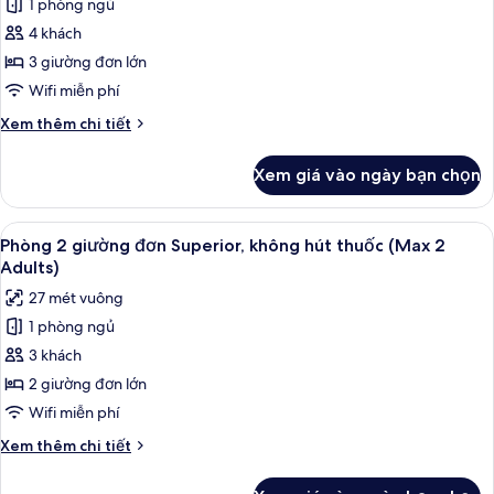
1 phòng ngủ
Phòng
(Moderate,
4 khách
3
Max
3
Superior,
3 giường đơn lớn
Adults)
không
Wifi miễn phí
hút
Chi
Xem thêm chi tiết
thuốc
tiết
(Moderate,
khác
Xem giá vào ngày bạn chọn
của
Max
Phòng
3
3
Xem
Phòng 2 giường đơn Superior, không hú
Adults)
14
Superior,
Phòng 2 giường đơn Superior, không hút thuốc (Max 2
tất
không
Adults)
hút
cả
27 mét vuông
thuốc
ảnh
(Moderate,
1 phòng ngủ
Phòng
Max
3 khách
2
3
Adults)
giường
2 giường đơn lớn
đơn
Wifi miễn phí
Superior,
Chi
Xem thêm chi tiết
không
tiết
hút
khác