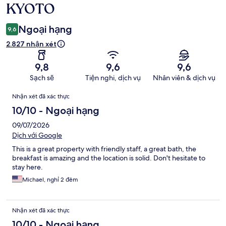
xét
KYOTO
Ngoại hạng
9,6
2.827 nhận xét
9,8
9,6
9,6
Sạch sẽ
Tiện nghi, dịch vụ
Nhân viên & dịch vụ
Nhận
Nhận xét đã xác thực
xét
10/10 - Ngoại hạng
09/07/2026
Dịch với Google
This is a great property with friendly staff, a great bath, the
breakfast is amazing and the location is solid. Don't hesitate to
stay here.
Michael, nghỉ 2 đêm
Nhận xét đã xác thực
10/10 - Ngoại hạng