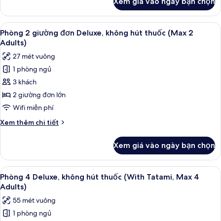
Xem giá vào ngày bạn chọn
của
thuốc
Phòng
(Max
2
Xem
Phòng 2 giường đơn Deluxe, không hút 
2
12
giường
Phòng 2 giường đơn Deluxe, không hút thuốc (Max 2
tất
đơn
Adults)
Adults)
Superior,
cả
27 mét vuông
không
ảnh
hút
1 phòng ngủ
Phòng
thuốc
3 khách
2
(Max
2
giường
2 giường đơn lớn
Adults)
đơn
Wifi miễn phí
Deluxe,
Chi
Xem thêm chi tiết
không
tiết
hút
khác
Xem giá vào ngày bạn chọn
của
thuốc
Phòng
(Max
2
Xem
Phòng 4 Deluxe, không hút thuốc (With
2
12
giường
Phòng 4 Deluxe, không hút thuốc (With Tatami, Max 4
tất
đơn
Adults)
Adults)
Deluxe,
cả
55 mét vuông
không
ảnh
hút
1 phòng ngủ
Phòng
thuốc