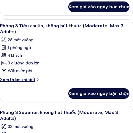
không
khác
Xem giá vào ngày bạn chọn
của
hút
Phòng
thuốc
2
Xem
Phòng 3 Tiêu chuẩn, không hút thuốc (
(Moderate,
13
giường
Phòng 3 Tiêu chuẩn, không hút thuốc (Moderate, Max 3
tất
đơn
Max
Adults)
Tiêu
cả
2
28 mét vuông
chuẩn,
ảnh
Adults)
không
1 phòng ngủ
Phòng
hút
4 khách
3
thuốc
(Moderate,
Tiêu
3 giường đơn lớn
Max
chuẩn,
Wifi miễn phí
2
không
Adults)
Chi
Xem thêm chi tiết
hút
tiết
thuốc
khác
Xem giá vào ngày bạn chọn
của
(Moderate,
Phòng
Max
3
Xem
Phòng 3 Superior, không hút thuốc (Mo
3
14
Tiêu
Phòng 3 Superior, không hút thuốc (Moderate, Max 3
tất
chuẩn,
Adults)
Adults)
không
cả
33 mét vuông
hút
ảnh
thuốc