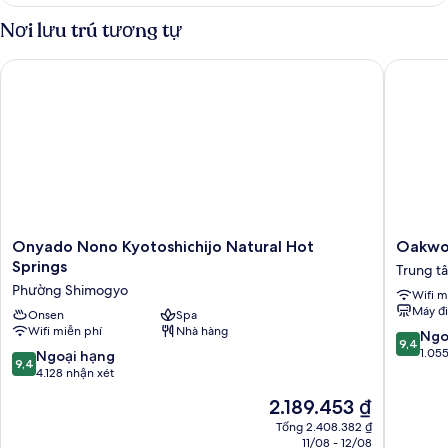
Phòng
Nơi lưu trú tương tự
Onyado Nono Kyotoshichijo Natural Hot Springs
Oakwood
Onyado
Oakwo
Onyado Nono Kyotoshichijo Natural Hot
Oakwoo
Nono
Hotel
Springs
Trung t
Kyotoshichijo
Oike
Phường Shimogyo
Wifi m
Natural
Kyoto
Máy đ
Hot
Onsen
Spa
Trung
Wifi miễn phí
Nhà hàng
Springs
tâm
9.4
Ngo
9,4
Phường
Kyoto
trên
1.05
9.4
Ngoại hạng
9,4
Shimogyo
10,
trên
4.128 nhận xét
Ngoại
10,
Giá
2.189.453 ₫
hạng,
Ngoại
hiện
1.055
hạng,
Tổng 2.408.382 ₫
tại
nhận
11/08 - 12/08
4.128