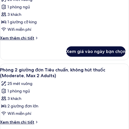
hút
ảnh
thuốc
1 phòng ngủ
Phòng,
(Moderate,
3 khách
1
Max
2
giường
1 giường cỡ king
Adults)
cỡ
Wifi miễn phí
king,
Chi
Xem thêm chi tiết
không
tiết
hút
khác
Xem giá vào ngày bạn chọn
của
thuốc
Phòng,
(Moderate,
1
Xem
Phòng 2 giường đơn Tiêu chuẩn, không
Max
14
giường
Phòng 2 giường đơn Tiêu chuẩn, không hút thuốc
tất
cỡ
2
(Moderate, Max 2 Adults)
king,
cả
Adults)
25 mét vuông
không
ảnh
hút
1 phòng ngủ
Phòng
thuốc
3 khách
2
(Moderate,
Max
giường
2 giường đơn lớn
2
đơn
Wifi miễn phí
Adults)
Tiêu
Chi
Xem thêm chi tiết
chuẩn,
tiết