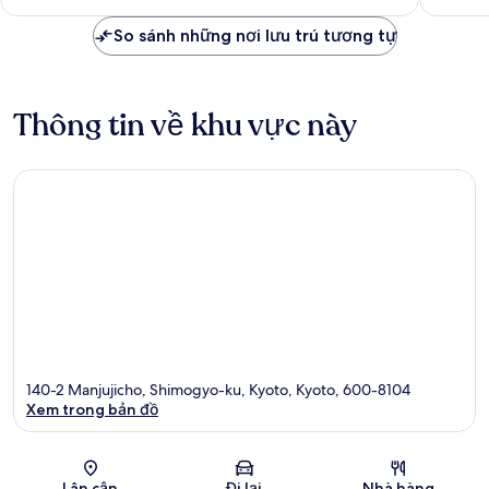
là
xét
nhận
2.189.453 ₫
So sánh những nơi lưu trú tương tự
xét
Thông tin về khu vực này
140-2 Manjujicho, Shimogyo-ku, Kyoto, Kyoto, 600-8104
Xem trong bản đồ
Bản đồ
Lân cận
Đi lại
Nhà hàng