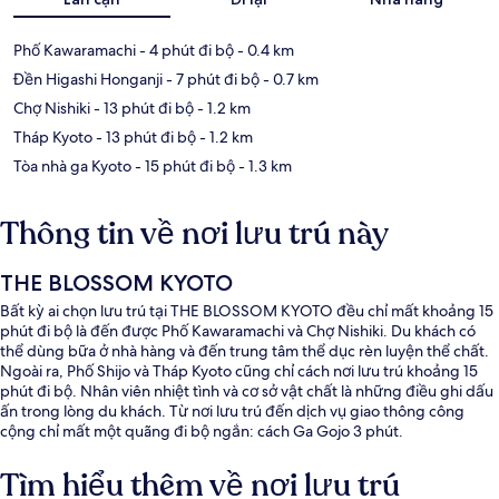
Phố Kawaramachi
- 4 phút đi bộ
- 0.4 km
Đền Higashi Honganji
- 7 phút đi bộ
- 0.7 km
Chợ Nishiki
- 13 phút đi bộ
- 1.2 km
Tháp Kyoto
- 13 phút đi bộ
- 1.2 km
Tòa nhà ga Kyoto
- 15 phút đi bộ
- 1.3 km
Thông tin về nơi lưu trú này
THE BLOSSOM KYOTO
Bất kỳ ai chọn lưu trú tại THE BLOSSOM KYOTO đều chỉ mất khoảng 15
phút đi bộ là đến được Phố Kawaramachi và Chợ Nishiki. Du khách có
thể dùng bữa ở nhà hàng và đến trung tâm thể dục rèn luyện thể chất.
Ngoài ra, Phố Shijo và Tháp Kyoto cũng chỉ cách nơi lưu trú khoảng 15
phút đi bộ. Nhân viên nhiệt tình và cơ sở vật chất là những điều ghi dấu
ấn trong lòng du khách. Từ nơi lưu trú đến dịch vụ giao thông công
cộng chỉ mất một quãng đi bộ ngắn: cách Ga Gojo 3 phút.
Tìm hiểu thêm về nơi lưu trú