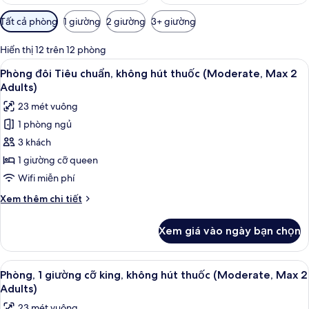
Bộ
Tất cả phòng
1 giường
2 giường
3+ giường
lọc
có
Hiển thị 12 trên 12 phòng
thể
Xem
Phòng đôi Tiêu chuẩn, không hút thuốc
13
Phòng đôi Tiêu chuẩn, không hút thuốc (Moderate, Max 2
dùng
tất
Adults)
để
cả
lọc
23 mét vuông
ảnh
tìm
1 phòng ngủ
Phòng
phòng
3 khách
đôi
Tiêu
1 giường cỡ queen
chuẩn,
Wifi miễn phí
không
Chi
Xem thêm chi tiết
hút
tiết
thuốc
khác
Xem giá vào ngày bạn chọn
của
(Moderate,
Phòng
Max
đôi
Xem
Phòng, 1 giường cỡ king, không hút th
2
14
Tiêu
Phòng, 1 giường cỡ king, không hút thuốc (Moderate, Max 2
tất
chuẩn,
Adults)
Adults)
không
cả
23 mét vuông