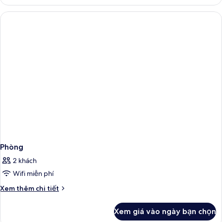
Phòng
Phòng
2 khách
Wifi miễn phí
Chi
Xem thêm chi tiết
tiết
khác
Xem giá vào ngày bạn chọn
của