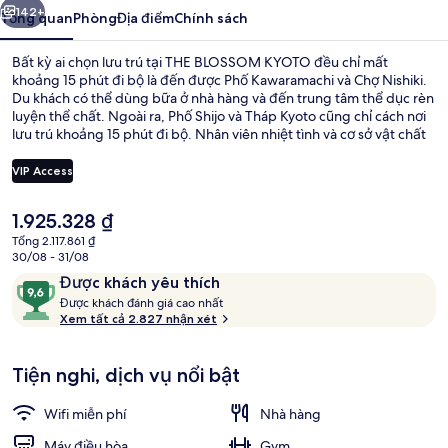
142+
Tổng quan
Phòng
Địa điểm
Chính sách
Bất kỳ ai chọn lưu trú tại THE BLOSSOM KYOTO đều chỉ mất
khoảng 15 phút đi bộ là đến được Phố Kawaramachi và Chợ Nishiki.
Du khách có thể dùng bữa ở nhà hàng và đến trung tâm thể dục rèn
luyện thể chất. Ngoài ra, Phố Shijo và Tháp Kyoto cũng chỉ cách nơi
lưu trú khoảng 15 phút đi bộ. Nhân viên nhiệt tình và cơ sở vật chất
là những điều ghi dấu ấn trong lòng du khách. Từ nơi lưu trú đến
dịch vụ giao thông công cộng chỉ mất một quãng đi bộ ngắn: cách
VIP Access
Ga Gojo 3 phút.
Giá
1.925.328 ₫
Nội thất
hiện
Tổng 2.117.861 ₫
tại
30/08 - 31/08
là
Nhận
9,6
Được khách yêu thích
1.925.328 ₫
xét
Đ
trên
Được khách đánh giá cao nhất
ư
Xem tất cả 2.827 nhận xét
10,
ợ
Được
c
khách
Tiện nghi, dịch vụ nổi bật
yêu
k
thích
h
Wifi miễn phí
Nhà hàng
á
c
Máy điều hòa
Gym