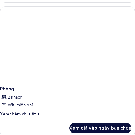
Phòng
Phòng
2 khách
Wifi miễn phí
Chi
Xem thêm chi tiết
tiết
khác
Xem giá vào ngày bạn chọn
của