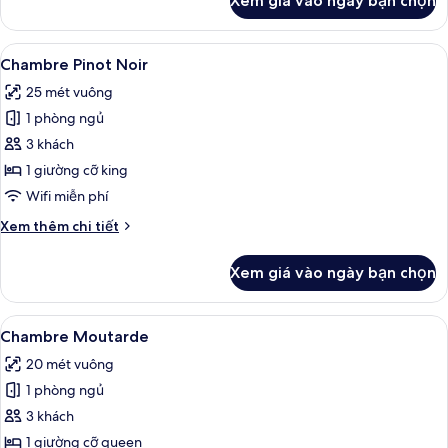
Xem giá vào ngày bạn chọn
của
Chambre
Anis
Xem
Chambre Pinot Noir | Két bảo mật tại
4
Chambre Pinot Noir
tất
25 mét vuông
cả
1 phòng ngủ
ảnh
Chambre
3 khách
Pinot
1 giường cỡ king
Noir
Wifi miễn phí
Chi
Xem thêm chi tiết
tiết
khác
Xem giá vào ngày bạn chọn
của
Chambre
Pinot
Xem
Chambre Moutarde | Két bảo mật tại 
3
Noir
Chambre Moutarde
tất
20 mét vuông
cả
1 phòng ngủ
ảnh
Chambre
3 khách
Moutarde
1 giường cỡ queen