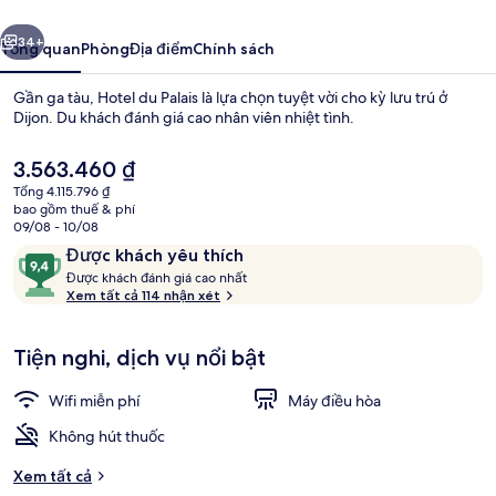
ước
Tiếp
34+
Tổng quan
Phòng
Địa điểm
Chính sách
Gần ga tàu, Hotel du Palais là lựa chọn tuyệt vời cho kỳ lưu trú ở
Dijon. Du khách đánh giá cao nhân viên nhiệt tình.
Giá
3.563.460 ₫
hiện
Tổng 4.115.796 ₫
tại
bao gồm thuế & phí
là
09/08 - 10/08
3.563.460 ₫
Nhận
9,4
Được khách yêu thích
xét
Đ
trên
Được khách đánh giá cao nhất
Xưởng rượu vang
ư
Xem tất cả 114 nhận xét
10,
ợ
Được
c
khách
Tiện nghi, dịch vụ nổi bật
yêu
k
thích
h
Wifi miễn phí
Máy điều hòa
á
c
Không hút thuốc
h
Xem tất cả
đ