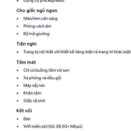
Dụng cụ pha espresso
Cho giấc ngủ ngon
Màn/rèm cản sáng
Phòng cách âm
Bộ trải giường
Tiện nghi
Trang bị nội thất với thiết kế riêng biệt và trang trí khác biệt
Tắm mát
Chỉ có buồng tắm vòi sen
Xà phòng và dầu gội
Máy sấy tóc
Khăn tắm
Giấy vệ sinh
Kết nối
Bàn
Wifi miễn phí (tốc độ 50+ Mbps)