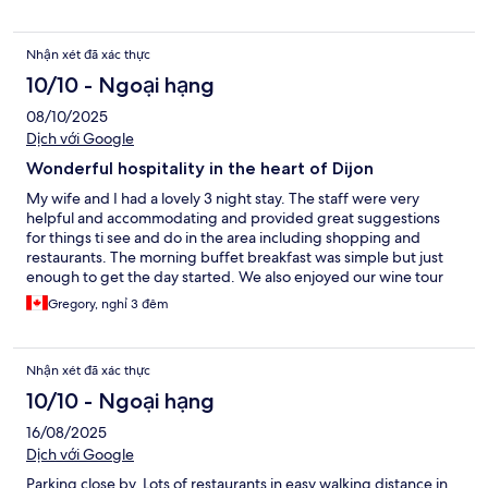
Nhận xét đã xác thực
10/10 - Ngoại hạng
08/10/2025
Dịch với Google
Wonderful hospitality in the heart of Dijon
My wife and I had a lovely 3 night stay. The staff were very
helpful and accommodating and provided great suggestions
for things ti see and do in the area including shopping and
restaurants. The morning buffet breakfast was simple but just
enough to get the day started. We also enjoyed our wine tour
with Raphael to nearby towns and wineries.
Gregory, nghỉ 3 đêm
Nhận xét đã xác thực
10/10 - Ngoại hạng
16/08/2025
Dịch với Google
Parking close by. Lots of restaurants in easy walking distance in