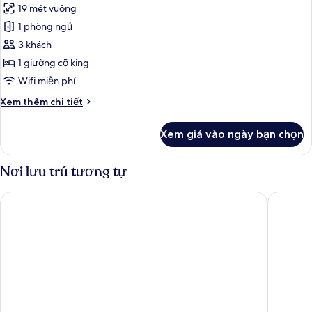
19 mét vuông
cả
1 phòng ngủ
ảnh
Chambre
3 khách
Cassis
1 giường cỡ king
Wifi miễn phí
Chi
Xem thêm chi tiết
tiết
khác
Xem giá vào ngày bạn chọn
của
Chambre
Cassis
Nơi lưu trú tương tự
Hôtel des Ducs
Chapeau 