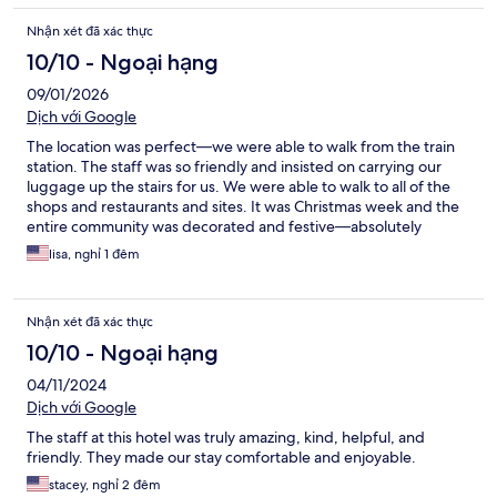
Nhận xét đã xác thực
10/10 - Ngoại hạng
09/01/2026
Dịch với Google
The location was perfect—we were able to walk from the train
station. The staff was so friendly and insisted on carrying our
luggage up the stairs for us. We were able to walk to all of the
shops and restaurants and sites. It was Christmas week and the
entire community was decorated and festive—absolutely
charming and delightful. The room was large, well decorated
lisa, nghỉ 1 đêm
and appointed with modern amenities and extremely quiet.
Nhận xét đã xác thực
10/10 - Ngoại hạng
04/11/2024
Dịch với Google
The staff at this hotel was truly amazing, kind, helpful, and
friendly. They made our stay comfortable and enjoyable.
stacey, nghỉ 2 đêm