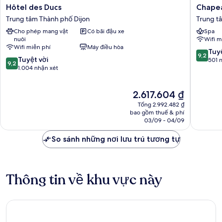
Hôtel
Chapea
Hôtel des Ducs
Chapea
des
Rouge
Trung tâm Thành phố Dijon
Trung t
Ducs
par
Cho phép mang vật
Có bãi đậu xe
Spa
Trung
William
nuôi
Wifi m
tâm
Frachot
Wifi miễn phí
Máy điều hòa
Thành
Trung
9.2
Tuyệ
9,2
9.2
phố
Tuyệt vời
tâm
trên
501 
9,2
trên
Dijon
1.004 nhận xét
Thành
10,
10,
phố
Tuyệt
Tuyệt
Dijon
vời,
Giá
2.617.604 ₫
vời,
501
hiện
1.004
nhận
Tổng 2.992.482 ₫
tại
nhận
bao gồm thuế & phí
xét
là
03/09 - 04/09
xét
2.617.604 ₫
So sánh những nơi lưu trú tương tự
Thông tin về khu vực này