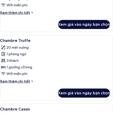
Wifi miễn phí
Chi
Xem thêm chi tiết
tiết
khác
Xem giá vào ngày bạn chọn
của
Chambre
Moutarde
Xem
Chambre Truffe | Két bảo mật tại phò
4
Chambre Truffe
tất
20 mét vuông
cả
1 phòng ngủ
ảnh
Chambre
3 khách
Truffe
1 giường cỡ king
Wifi miễn phí
Chi
Xem thêm chi tiết
tiết
khác
Xem giá vào ngày bạn chọn
của
Chambre
Truffe
Xem
Chambre Cassis | Két bảo mật tại phò
4
Chambre Cassis
tất