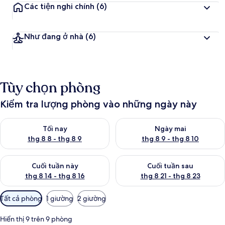
Các tiện nghi chính
(6)
á
n
h
Như đang ở nhà
(6)
g
i
á
c
Tùy chọn phòng
a
o
Kiểm tra lượng phòng vào những ngày này
n
Kiểm tra lượng phòng tối nay từ thg 8 8 - thg 8 9
Kiểm tra lượng phòng ngày mai
h
Tối nay
Ngày mai
ấ
thg 8 8 - thg 8 9
thg 8 9 - thg 8 10
t
Kiểm tra lượng phòng cuối tuần này từ thg 8 14 - thg 8 16
Kiểm tra lượng phòng cuối tuần
Cuối tuần này
Cuối tuần sau
thg 8 14 - thg 8 16
thg 8 21 - thg 8 23
Bộ
Tất cả phòng
1 giường
2 giường
lọc
có
Hiển thị 9 trên 9 phòng