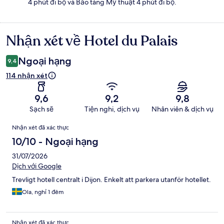
4 phút đi bộ và Bảo tàng Mỹ thuật 4 phút đi bộ.
Nhận xét về Hotel du Palais
Nhận
xét
Ngoại hạng
9,4
114 nhận xét
9,6
9,2
9,8
Sạch sẽ
Tiện nghi, dịch vụ
Nhân viên & dịch vụ
Nhận
Nhận xét đã xác thực
xét
10/10 - Ngoại hạng
31/07/2026
Dịch với Google
Trevligt hotell centralt i Dijon. Enkelt att parkera utanför hotellet.
Ola, nghỉ 1 đêm
Nhận xét đã xác thực