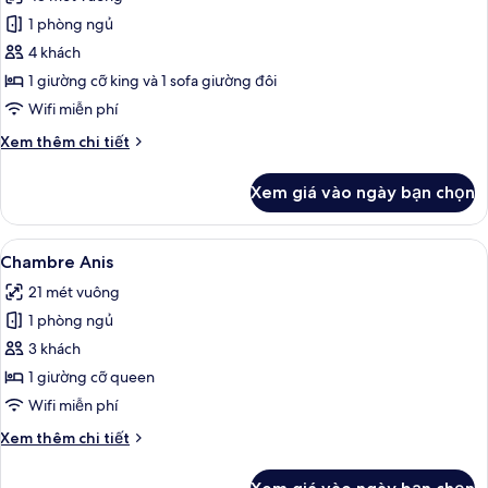
ảnh
Appartement
1 phòng ngủ
Ours
4 khách
Pompon
1 giường cỡ king và 1 sofa giường đôi
Wifi miễn phí
Chi
Xem thêm chi tiết
tiết
khác
Xem giá vào ngày bạn chọn
của
Appartement
Ours
Xem
Chambre Anis | Két bảo mật tại phòng
4
Pompon
Chambre Anis
tất
21 mét vuông
cả
1 phòng ngủ
ảnh
Chambre
3 khách
Anis
1 giường cỡ queen
Wifi miễn phí
Chi
Xem thêm chi tiết
tiết
khác