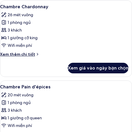
thể
Xem
Chambre Chardonnay | Két bảo mật tạ
4
Chambre Chardonnay
dùng
tất
để
26 mét vuông
cả
lọc
1 phòng ngủ
ảnh
tìm
Chambre
3 khách
phòng
Chardonnay
1 giường cỡ king
Wifi miễn phí
Chi
Xem thêm chi tiết
tiết
khác
Xem giá vào ngày bạn chọn
của
Chambre
Chardonnay
Xem
Chambre Pain d'épices | Két bảo mật 
3
Chambre Pain d'épices
tất
20 mét vuông
cả
1 phòng ngủ
ảnh
Chambre
3 khách
Pain
1 giường cỡ queen
d'épices
Wifi miễn phí