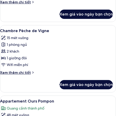
Chi
Xem thêm chi tiết
tiết
khác
Xem giá vào ngày bạn chọn
của
Chambre
Pain
Xem
Chambre Pèche de Vigne | Két bảo mật
3
d'épices
Chambre Pèche de Vigne
tất
15 mét vuông
cả
1 phòng ngủ
ảnh
Chambre
2 khách
Pèche
1 giường đôi
de
Wifi miễn phí
Vigne
Chi
Xem thêm chi tiết
tiết
khác
Xem giá vào ngày bạn chọn
của
Chambre
Pèche
Xem
Appartement Ours Pompon | Quang 
5
de
Appartement Ours Pompon
tất
Vigne
Quang cảnh thành phố
cả
48 mét vuông