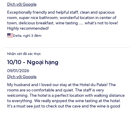
Dịch với Google
Exceptionally friendly and helpful staff, clean and spacious
room, super nice bathroom, wonderful location in center of
town, delicious breakfast, wine tasting …. what’s not to love!
Highly recommended!
Della, nghỉ 3 đêm
Nhận xét đã xác thực
10/10 - Ngoại hạng
09/01/2026
Dịch với Google
My husband and I loved our stay at the Hotel du Palais! The
rooms are so comfortable and quiet. The staff is very
welcoming. The hotel is a perfect location with walking distance
to everything. We really enjoyed the wine tasting at the hotel.
It’s a must see just to check out the cave and the wine is good
too! We highly recommend the Hotel du Palais. You won’t be
disappointed.