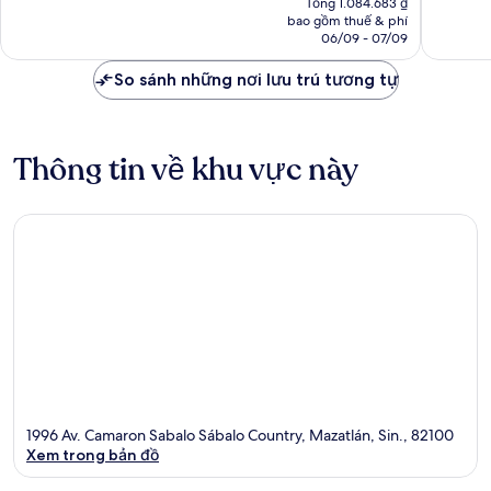
Tổng 1.084.683 ₫
nhận
nhận
tại
bao gồm thuế & phí
xét
xét
là
06/09 - 07/09
911.498 ₫
So sánh những nơi lưu trú tương tự
Thông tin về khu vực này
1996 Av. Camaron Sabalo Sábalo Country, Mazatlán, Sin., 82100
Xem trong bản đồ