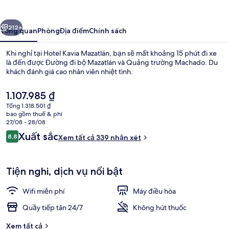
Mazatlán
ước
Tiếp
212+
Tổng quan
Phòng
Địa điểm
Chính sách
Khi nghỉ tại Hotel Kavia Mazatlán, bạn sẽ mất khoảng 15 phút đi xe
là đến được Đường đi bộ Mazatlán và Quảng trường Machado. Du
khách đánh giá cao nhân viên nhiệt tình.
Giá
1.107.985 ₫
hiện
Tổng 1.318.501 ₫
tại
bao gồm thuế & phí
là
27/08 - 28/08
1.107.985 ₫
Nhận
Xuất sắc
8,8
Xem tất cả 339 nhận xét
Phòng đôi Deluxe | Truy cập Internet
8,8 trên 10,
xét
Tiện nghi, dịch vụ nổi bật
Wifi miễn phí
Máy điều hòa
Quầy tiếp tân 24/7
Không hút thuốc
Xem tất cả