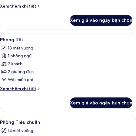
chuẩn
Chi
Xem thêm chi tiết
tiết
khác
Xem giá vào ngày bạn chọn
của
Phòng
đôi
Xem
Phòng đôi | Truy cập Internet không d
48
Tiêu
Phòng đôi
tất
chuẩn
18 mét vuông
cả
1 phòng ngủ
ảnh
Phòng
2 khách
đôi
2 giường đơn
Wifi miễn phí
Chi
Xem thêm chi tiết
tiết
khác
Xem giá vào ngày bạn chọn
của
Phòng
đôi
Xem
Phòng Tiêu chuẩn | Truy cập Internet
26
Phòng Tiêu chuẩn
tất
14 mét vuông
cả