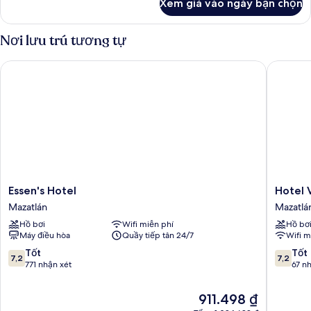
Xem giá vào ngày bạn chọn
của
Room
Standard
Nơi lưu trú tương tự
Essen's Hotel
Hotel Vi
Essen's
Hotel
Essen's Hotel
Hotel 
Hotel
Vistama
Mazatlán
Mazatlá
Mazatlán
Mazatlá
Hồ bơi
Wifi miễn phí
Hồ bơ
Máy điều hòa
Quầy tiếp tân 24/7
Wifi m
7.2
7.2
Tốt
Tốt
7,2
7,2
trên
trên
771 nhận xét
67 n
10,
10,
Tốt,
Tốt,
Giá
911.498 ₫
771
67
hiện