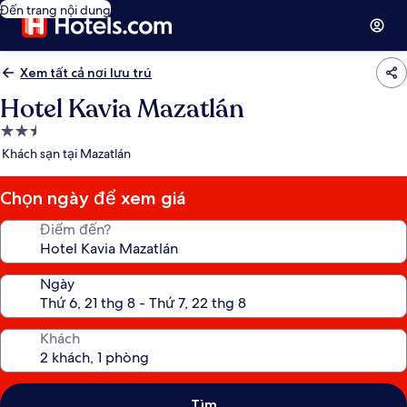
Đến trang nội dung
Xem tất cả nơi lưu trú
Hotel Kavia Mazatlán
Nơi
lưu
Khách sạn tại Mazatlán
trú
2.5
Chọn ngày để xem giá
sao
Điểm đến?
Ngày
Khách
Tìm