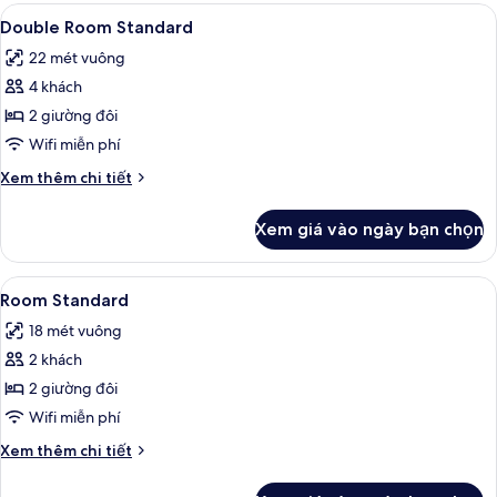
Room
Xem
Truy cập Internet không dây miễn phí
3
Deluxe
Double Room Standard
tất
22 mét vuông
cả
4 khách
ảnh
Double
2 giường đôi
Room
Wifi miễn phí
Standard
Chi
Xem thêm chi tiết
tiết
khác
Xem giá vào ngày bạn chọn
của
Double
Room
Xem
Truy cập Internet không dây miễn phí
3
Standard
Room Standard
tất
18 mét vuông
cả
2 khách
ảnh
Room
2 giường đôi
Standard
Wifi miễn phí
Chi
Xem thêm chi tiết
tiết
khác