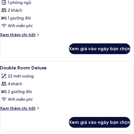
1 phòng ngủ
ảnh
Phòng
2 khách
Tiêu
1 giường đôi
chuẩn
Wifi miễn phí
Chi
Xem thêm chi tiết
tiết
khác
Xem giá vào ngày bạn chọn
của
Phòng
Tiêu
Xem
Truy cập Internet không dây miễn phí
3
chuẩn
Double Room Deluxe
tất
22 mét vuông
cả
4 khách
ảnh
Double
2 giường đôi
Room
Wifi miễn phí
Deluxe
Chi
Xem thêm chi tiết
tiết
khác
Xem giá vào ngày bạn chọn
của
Double