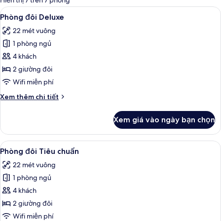
Hiển thị 7 trên 7 phòng
thể
Xem
Truy cập Internet không dây miễn phí
50
Phòng đôi Deluxe
dùng
tất
để
22 mét vuông
cả
lọc
1 phòng ngủ
ảnh
tìm
Phòng
4 khách
phòng
đôi
2 giường đôi
Deluxe
Wifi miễn phí
Chi
Xem thêm chi tiết
tiết
khác
Xem giá vào ngày bạn chọn
của
Phòng
đôi
Xem
Phòng đôi Tiêu chuẩn | Truy cập Inte
50
Deluxe
Phòng đôi Tiêu chuẩn
tất
22 mét vuông
cả
1 phòng ngủ
ảnh
Phòng
4 khách
đôi
2 giường đôi
Tiêu
Wifi miễn phí