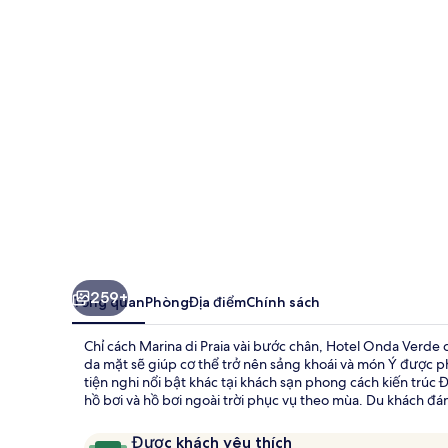
Verde
259+
Tổng quan
Phòng
Địa điểm
Chính sách
Chỉ cách Marina di Praia vài bước chân, Hotel Onda Verd
da mặt sẽ giúp cơ thể trở nên sảng khoái và món Ý được p
tiện nghi nổi bật khác tại khách sạn phong cách kiến trú
hồ bơi và hồ bơi ngoài trời phục vụ theo mùa. Du khách đán
Nhận
9,8
Được khách yêu thích