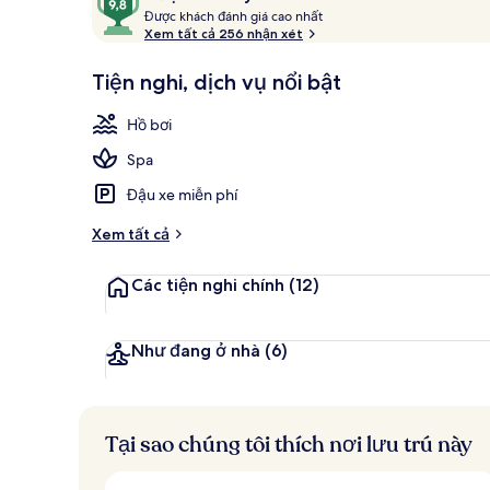
xét
Đ
trên
Được khách đánh giá cao nhất
ư
Xem tất cả 256 nhận xét
10,
ợ
Được
Hồ bơi ngoài
c
Tiện nghi, dịch vụ nổi bật
khách
yêu
k
Hồ bơi
thích
h
á
Spa
c
h
Đậu xe miễn phí
đ
Xem tất cả
á
n
Các tiện nghi chính
(12)
h
g
i
Như đang ở nhà
(6)
á
c
a
Tại sao chúng tôi thích nơi lưu trú này
o
n