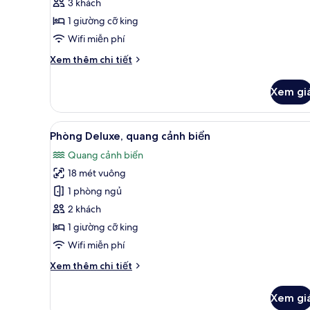
3 khách
ban
1 giường cỡ king
công,
quang
Wifi miễn phí
cảnh
Chi
Xem thêm chi tiết
biển
tiết
khác
Xem gi
của
Phòng
đôi
Xem
Phòng Deluxe, quang cảnh biể
9
Deluxe,
Phòng Deluxe, quang cảnh biển
tất
ban
Quang cảnh biển
công,
cả
quang
18 mét vuông
ảnh
cảnh
Phòng
1 phòng ngủ
biển
Deluxe,
2 khách
quang
1 giường cỡ king
cảnh
Wifi miễn phí
biển
Chi
Xem thêm chi tiết
tiết
khác
Xem gi
của