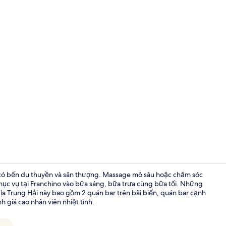
Phòng trị li
e có bến du thuyền và sân thượng. Massage mô sâu hoặc chăm sóc
hục vụ tại Franchino vào bữa sáng, bữa trưa cùng bữa tối. Những
c Địa Trung Hải này bao gồm 2 quán bar trên bãi biển, quán bar cạnh
Bến du thu
h giá cao nhân viên nhiệt tình.