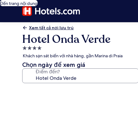
Đến trang nội dung
Xem tất cả nơi lưu trú
Hotel Onda Verde
Nơi
lưu
Khách sạn sát biển với nhà hàng, gần Marina di Praia
trú
Chọn ngày để xem giá
4.0
Điểm đến?
sao
Thư
viện
ảnh
về
Hotel
Onda