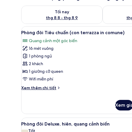
Kiểm tra lượng phòng tối nay từ thg 8 8 - thg 8 9
Kiểm tra lượn
Tối nay
thg 8 8 - thg 8 9
thg
Xem
Phòng đôi Tiêu chuẩn (con ter
15
Phòng đôi Tiêu chuẩn (con terrazza in comune)
tất
Quang cảnh một góc biển
cả
16 mét vuông
ảnh
Phòng
1 phòng ngủ
đôi
2 khách
Tiêu
1 giường cỡ queen
chuẩn
Wifi miễn phí
(con
Chi
Xem thêm chi tiết
terrazza
tiết
in
khác
comune)
của
Xem gi
Phòng
đôi
Tiêu
Xem
Phòng đôi Deluxe, hiên, quang
35
Phòng đôi Deluxe, hiên, quang cảnh biển
chuẩn
tất
(con
Tốt