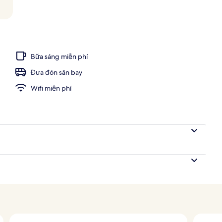
 trời phục vụ theo mùa, dù/ô trên bãi biển/hồ bơi
Bữa sáng miễn phí
Đưa đón sân bay
Wifi miễn phí