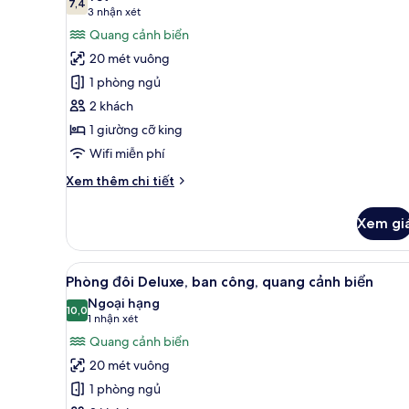
cả
7,4
terrazza
7,4 trên 10
(3
3 nhận xét
ảnh
in
nhận
Quang cảnh biển
comune)
Phòng
xét)
20 mét vuông
đôi
1 phòng ngủ
Deluxe,
2 khách
hiên,
1 giường cỡ king
quang
cảnh
Wifi miễn phí
biển
Chi
Xem thêm chi tiết
tiết
khác
Xem gi
của
Phòng
đôi
Xem
Phòng đôi Deluxe, ban công, 
10
Deluxe,
Phòng đôi Deluxe, ban công, quang cảnh biển
tất
hiên,
Ngoại hạng
quang
cả
10,0
10,0 trên 10
(1
1 nhận xét
cảnh
ảnh
nhận
Quang cảnh biển
biển
Phòng
xét)
20 mét vuông
đôi
1 phòng ngủ
Deluxe,