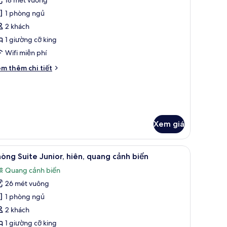
ng,
ả
uang
1 phòng ngủ
nh
nh
ouble
2 khách
ển
uperior,
1 giường cỡ king
O
Wifi miễn phí
ea
i
m thêm chi tiết
iew
́t
ác
a
uble
perior,
O
Xem giá
a
ew
 tại phòng
1 phòng ngủ, nệm có lớp đệm bông, minibar, két bảo mật tại phòng
em
Phòng Suite Junior, hiên, quang cảnh biển |
27
òng Suite Junior, hiên, quang cảnh biển
ất
Quang cảnh biển
ả
26 mét vuông
nh
hòng
1 phòng ngủ
uite
2 khách
unior,
1 giường cỡ king