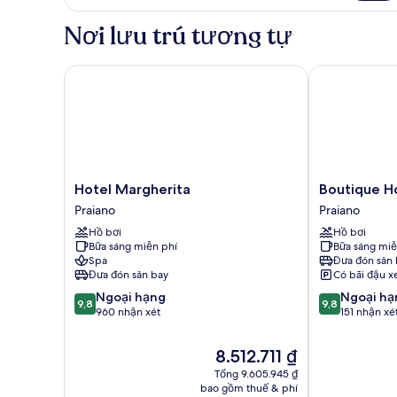
Phòng
Deluxe,
Nơi lưu trú tương tự
quang
cảnh
biển
Hotel Margherita
Boutique Hotel
Hotel
Boutique
Hotel Margherita
Boutique Ho
Margherita
Hotel
Praiano
Praiano
Praiano
Villa
Hồ bơi
Hồ bơi
Gianlica
Bữa sáng miễn phí
Bữa sáng miễ
Praiano
Spa
Đưa đón sân 
Đưa đón sân bay
Có bãi đậu x
9.8
9.8
Ngoại hạng
Ngoại hạ
9,8
9,8
trên
trên
960 nhận xét
151 nhận xé
10,
10,
Ngoại
Ngoại
Giá
8.512.711 ₫
hạng,
hạng,
hiện
Tổng 9.605.945 ₫
960
151
tại
bao gồm thuế & phí
nhận
nhận