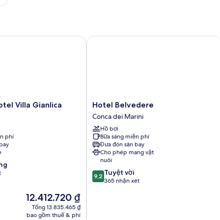
 Villa Gianlica
Hotel Belvedere
Hotel
tel Villa Gianlica
Hotel Belvedere
Belvedere
Conca dei Marini
Conca
Hồ bơi
dei
n phí
Bữa sáng miễn phí
Marini
bay
Đưa đón sân bay
e
Cho phép mang vật
nuôi
ng
9.2
Tuyệt vời
t
9,2
trên
365 nhận xét
10,
Giá
12.412.720 ₫
Tuyệt
hiện
vời,
Tổng 13.835.465 ₫
tại
bao gồm thuế & phí
365