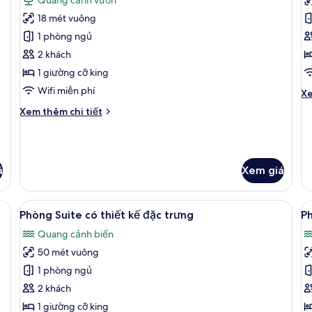
biển
cả
cô
c
q
18 mét vuông
ảnh
ả
cả
Phòng
D
1 phòng ngủ
bi
đôi
S
2 khách
Superior,
N
1 giường cỡ king
quang
s
Wifi miễn phí
Ch
Xe
cảnh
v
tiê
Chi
Xem thêm chi tiết
vườn
kh
tiết
củ
khác
Do
của
Su
Phòng
N
á
Xem giá
đôi
se
Superior,
vi
quang
quang cảnh biển | 1 phòng ngủ, nệm có lớp đệm bông, minibar, két bảo mật
Xem
Phòng Suite có thiết kế đặc trưng | 
X
cảnh
7
Phòng Suite có thiết kế đặc trưng
Ph
tất
t
vườn
Quang cảnh biển
cả
c
50 mét vuông
ảnh
ả
Phòng
P
1 phòng ngủ
Suite
S
2 khách
có
J
1 giường cỡ king