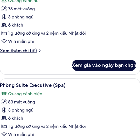
Quang cảnh núi
cả
78 mét vuông
ảnh
Phòng
3 phòng ngủ
Suite
6 khách
Executive,
1 giường cỡ king và 2 nệm kiểu Nhật đôi
quang
Wifi miễn phí
cảnh
Chi
Xem thêm chi tiết
núi
tiết
khác
Xem giá vào ngày bạn chọn
của
Phòng
Suite
Xem
Máy sấy tóc, áo choàng tắm, chậu vệ
11
Executive,
Phòng Suite Executive (Spa)
tất
quang
Quang cảnh biển
cảnh
cả
núi
83 mét vuông
ảnh
Phòng
3 phòng ngủ
Suite
6 khách
Executive
1 giường cỡ king và 2 nệm kiểu Nhật đôi
(Spa)
Wifi miễn phí