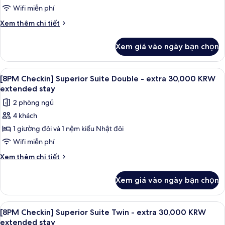
Twin,
Wifi miễn phí
Mountain
Chi
Xem thêm chi tiết
View
tiết
khác
Xem giá vào ngày bạn chọn
của
Deluxe
Suite
Xem
TV màn hình phẳng 55-inch có truyền 
1
Twin,
[8PM Checkin] Superior Suite Double - extra 30,000 KRW
tất
Mountain
extended stay
View
cả
2 phòng ngủ
ảnh
4 khách
[8PM
1 giường đôi và 1 nệm kiểu Nhật đôi
Checkin]
Superior
Wifi miễn phí
Suite
Chi
Xem thêm chi tiết
Double
tiết
khác
-
Xem giá vào ngày bạn chọn
của
extra
[8PM
30,000
Checkin]
Xem
TV màn hình phẳng 55-inch có truyền 
1
KRW
Superior
[8PM Checkin] Superior Suite Twin - extra 30,000 KRW
tất
Suite
extended
extended stay