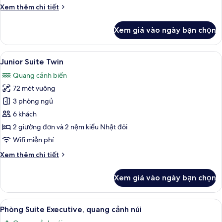
Chi
Xem thêm chi tiết
tiết
khác
Xem giá vào ngày bạn chọn
của
Junior
Suite
Xem
TV màn hình phẳng 55-inch có truyền 
8
Double
Junior Suite Twin
tất
Quang cảnh biển
cả
72 mét vuông
ảnh
Junior
3 phòng ngủ
Suite
6 khách
Twin
2 giường đơn và 2 nệm kiểu Nhật đôi
Wifi miễn phí
Chi
Xem thêm chi tiết
tiết
khác
Xem giá vào ngày bạn chọn
của
Junior
Suite
Xem
TV màn hình phẳng 55-inch có truyền 
10
Twin
Phòng Suite Executive, quang cảnh núi
tất