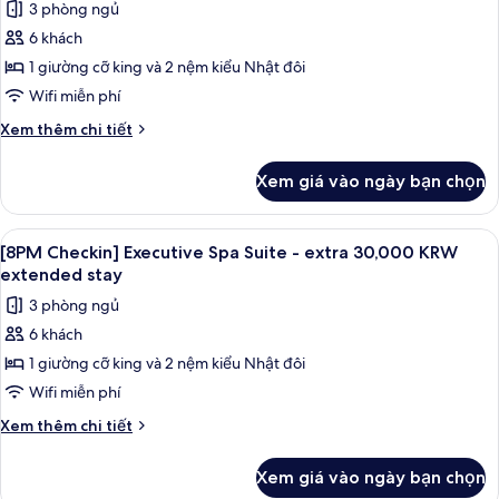
stay
3 phòng ngủ
-
ảnh
extra
6 khách
[8PM
30,000
1 giường cỡ king và 2 nệm kiểu Nhật đôi
Checkin]
KRW
extended
Executive
Wifi miễn phí
stay
Mountain
Chi
Xem thêm chi tiết
Suite
tiết
khác
-
Xem giá vào ngày bạn chọn
của
extra
[8PM
30,000
Checkin]
Xem
Máy sấy tóc, áo choàng tắm, chậu vệ
1
KRW
Executive
[8PM Checkin] Executive Spa Suite - extra 30,000 KRW
tất
Mountain
extended
extended stay
Suite
cả
stay
3 phòng ngủ
-
ảnh
extra
6 khách
[8PM
30,000
1 giường cỡ king và 2 nệm kiểu Nhật đôi
Checkin]
KRW
extended
Executive
Wifi miễn phí
stay
Spa
Chi
Xem thêm chi tiết
Suite
tiết
khác
-
Xem giá vào ngày bạn chọn
của
extra