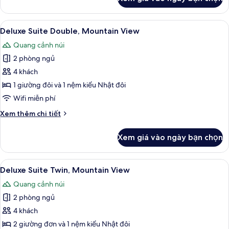
của
Presidential
Spa
Xem
Tủ lạnh, lò vi sóng, lò nướng, bếp nấu
6
Suite
Deluxe Suite Double, Mountain View
tất
Quang cảnh núi
cả
2 phòng ngủ
ảnh
Deluxe
4 khách
Suite
1 giường đôi và 1 nệm kiểu Nhật đôi
Double,
Wifi miễn phí
Mountain
Chi
Xem thêm chi tiết
View
tiết
khác
Xem giá vào ngày bạn chọn
của
Deluxe
Suite
Xem
TV màn hình phẳng 55-inch có truyền 
6
Double,
Deluxe Suite Twin, Mountain View
tất
Mountain
Quang cảnh núi
View
cả
2 phòng ngủ
ảnh
Deluxe
4 khách
Suite
2 giường đơn và 1 nệm kiểu Nhật đôi