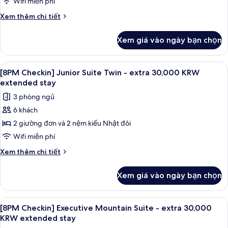
Junior
Wifi miễn phí
KRW
Suite
Chi
Xem thêm chi tiết
extended
Double
tiết
stay
khác
-
Xem giá vào ngày bạn chọn
của
extra
[8PM
30,000
Checkin]
Xem
TV màn hình phẳng 55-inch có truyền 
1
KRW
Junior
[8PM Checkin] Junior Suite Twin - extra 30,000 KRW
tất
Suite
extended
extended stay
Double
cả
stay
3 phòng ngủ
-
ảnh
extra
6 khách
[8PM
30,000
2 giường đơn và 2 nệm kiểu Nhật đôi
Checkin]
KRW
extended
Junior
Wifi miễn phí
stay
Suite
Chi
Xem thêm chi tiết
Twin
tiết
khác
-
Xem giá vào ngày bạn chọn
của
extra
[8PM
30,000
Checkin]
Xem
TV màn hình phẳng 55-inch có truyền 
1
KRW
Junior
[8PM Checkin] Executive Mountain Suite - extra 30,000
tất
Suite
extended
KRW extended stay
Twin
cả