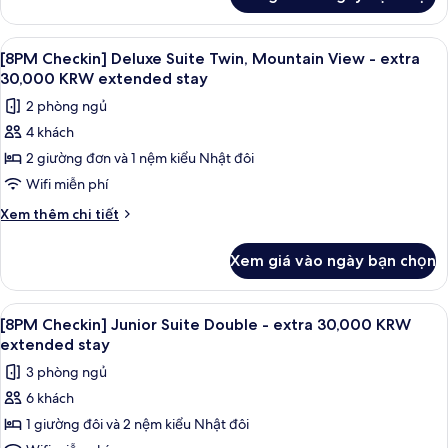
của
View
[8PM
-
Checkin]
Xem
TV màn hình phẳng 55-inch có truyền 
1
extra
Deluxe
[8PM Checkin] Deluxe Suite Twin, Mountain View - extra
tất
Suite
30,000
30,000 KRW extended stay
Double,
cả
KRW
2 phòng ngủ
Mountain
ảnh
extended
View
4 khách
[8PM
-
stay
2 giường đơn và 1 nệm kiểu Nhật đôi
Checkin]
extra
30,000
Deluxe
Wifi miễn phí
KRW
Suite
Chi
Xem thêm chi tiết
extended
Twin,
tiết
stay
khác
Mountain
Xem giá vào ngày bạn chọn
của
View
[8PM
-
Checkin]
Xem
TV màn hình phẳng 55-inch có truyền 
1
extra
Deluxe
[8PM Checkin] Junior Suite Double - extra 30,000 KRW
tất
Suite
30,000
extended stay
Twin,
cả
KRW
3 phòng ngủ
Mountain
ảnh
extended
View
6 khách
[8PM
-
stay
1 giường đôi và 2 nệm kiểu Nhật đôi
Checkin]
extra
30,000