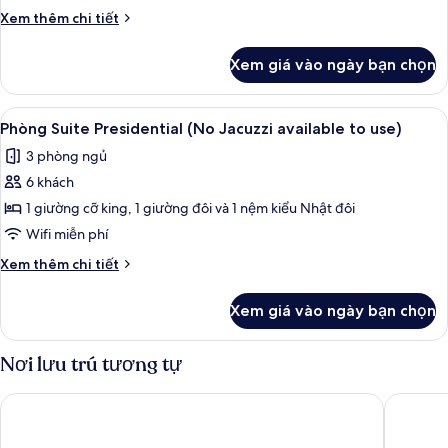
Spa
Chi
Xem thêm chi tiết
Suite
tiết
khác
-
Xem giá vào ngày bạn chọn
của
extra
[8PM
30,000
Checkin]
Xem
Chăn bông, két bảo mật tại phòng, k
7
KRW
Presidential
Phòng Suite Presidential (No Jacuzzi available to use)
tất
Spa
extended
3 phòng ngủ
Suite
cả
stay
-
6 khách
ảnh
extra
Phòng
1 giường cỡ king, 1 giường đôi và 1 nệm kiểu Nhật đôi
30,000
Suite
KRW
Wifi miễn phí
extended
Presidential
Chi
Xem thêm chi tiết
stay
(No
tiết
Jacuzzi
khác
Xem giá vào ngày bạn chọn
của
available
Phòng
to
Suite
Nơi lưu trú tương tự
use)
Presidential
(No
Hotel Tops 10
St. John'
Jacuzzi
available
to