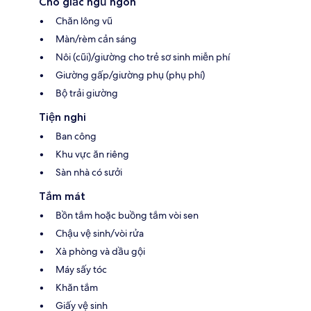
Cho giấc ngủ ngon
Chăn lông vũ
Màn/rèm cản sáng
Nôi (cũi)/giường cho trẻ sơ sinh miễn phí
Giường gấp/giường phụ (phụ phí)
Bộ trải giường
Tiện nghi
Ban công
Khu vực ăn riêng
Sàn nhà có sưởi
Tắm mát
Bồn tắm hoặc buồng tắm vòi sen
Chậu vệ sinh/vòi rửa
Xà phòng và dầu gội
Máy sấy tóc
Khăn tắm
Giấy vệ sinh