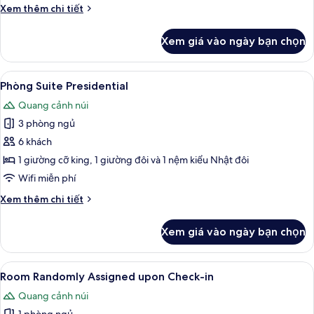
Chi
Xem thêm chi tiết
tiết
khác
Xem giá vào ngày bạn chọn
của
Phòng
Suite
Xem
Tủ lạnh, lò vi sóng, lò nướng, bếp nấu
9
Executive
Phòng Suite Presidential
tất
(Spa)
Quang cảnh núi
cả
3 phòng ngủ
ảnh
Phòng
6 khách
Suite
1 giường cỡ king, 1 giường đôi và 1 nệm kiểu Nhật đôi
Presidential
Wifi miễn phí
Chi
Xem thêm chi tiết
tiết
khác
Xem giá vào ngày bạn chọn
của
Phòng
Suite
Xem
Chăn bông, két bảo mật tại phòng, k
2
Presidential
Room Randomly Assigned upon Check-in
tất
Quang cảnh núi
cả