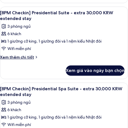
[8PM
30,000
Checkin]
Xem
Tủ lạnh, lò vi sóng, lò nướng, bếp nấu
1
KRW
Executive
[8PM Checkin] Presidential Suite - extra 30,000 KRW
tất
Spa
extended
extended stay
Suite
cả
stay
3 phòng ngủ
-
ảnh
extra
6 khách
[8PM
30,000
1 giường cỡ king, 1 giường đôi và 1 nệm kiểu Nhật đôi
Checkin]
KRW
extended
Presidential
Wifi miễn phí
stay
Suite
Chi
Xem thêm chi tiết
-
tiết
khác
extra
Xem giá vào ngày bạn chọn
của
30,000
[8PM
KRW
Checkin]
Xem
Chăn bông, két bảo mật tại phòng, k
1
extended
Presidential
[8PM Checkin] Presidential Spa Suite - extra 30,000 KRW
tất
Suite
stay
extended stay
-
cả
3 phòng ngủ
extra
ảnh
30,000
6 khách
[8PM
KRW
1 giường cỡ king, 1 giường đôi và 1 nệm kiểu Nhật đôi
Checkin]
extended
stay
Presidential
Wifi miễn phí