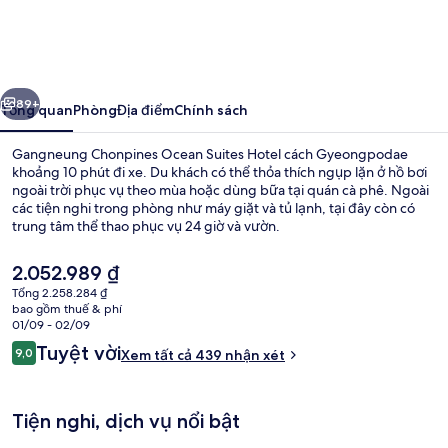
Chonpines
Ocean
Suites
ước
Tiếp
Hotel
89+
Tổng quan
Phòng
Địa điểm
Chính sách
Gangneung Chonpines Ocean Suites Hotel cách Gyeongpodae
khoảng 10 phút đi xe. Du khách có thể thỏa thích ngụp lặn ở hồ bơi
ngoài trời phục vụ theo mùa hoặc dùng bữa tại quán cà phê. Ngoài
các tiện nghi trong phòng như máy giặt và tủ lạnh, tại đây còn có
trung tâm thể thao phục vụ 24 giờ và vườn.
Giá
2.052.989 ₫
hiện
Tổng 2.258.284 ₫
tại
bao gồm thuế & phí
TV màn hình phẳng 55-inch có truyền 
là
01/09 - 02/09
2.052.989 ₫
Nhận
Tuyệt vời
9,0
Xem tất cả 439 nhận xét
9,0 trên 10,
xét
Tiện nghi, dịch vụ nổi bật