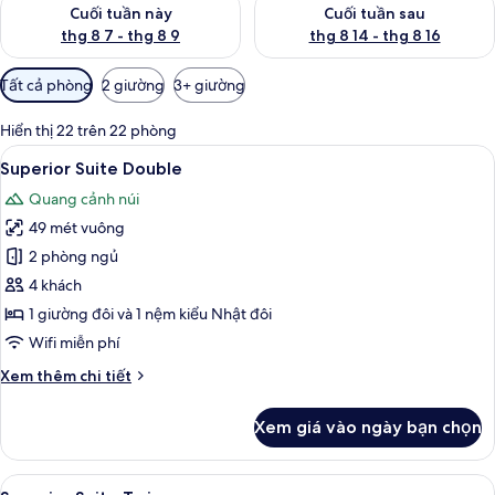
Kiểm tra lượng phòng cuối tuần này từ thg 8 7 - thg 8 9
Kiểm tra lượng phòng cuối tuần
Cuối tuần này
Cuối tuần sau
thg 8 7 - thg 8 9
thg 8 14 - thg 8 16
Bộ
Tất cả phòng
2 giường
3+ giường
lọc
có
Hiển thị 22 trên 22 phòng
thể
Xem
TV màn hình phẳng 55-inch có truyền 
7
Superior Suite Double
dùng
tất
để
Quang cảnh núi
cả
lọc
49 mét vuông
ảnh
tìm
Superior
2 phòng ngủ
phòng
Suite
4 khách
Double
1 giường đôi và 1 nệm kiểu Nhật đôi
Wifi miễn phí
Chi
Xem thêm chi tiết
tiết
khác
Xem giá vào ngày bạn chọn
của
Superior
Suite
Xem
TV màn hình phẳng 55-inch có truyền 
7
Double