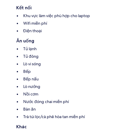
Kết nối
Khu vực làm việc phù hợp cho laptop
Wifi miễn phí
Điện thoại
Ăn uống
Tủ lạnh
Tủ đông
Lò vi sóng
Bếp
Bếp nấu
Lò nướng
Nồi cơm
Nước đóng chai miễn phí
Bàn ăn
Trà túi lọc/cà phê hòa tan miễn phí
Khác