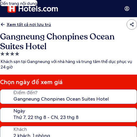
Đến trang nội dung
Xem tất cả nơi lưu trú
Gangneung Chonpines Ocean
Suites Hotel
Nơi
lưu
Khách sạn tại Gangneung với nhà hàng và trung tâm thể dục phục vụ
trú
24 giờ
4.0
sao
Chọn ngày để xem giá
Điểm đến?
Ngày
Khách