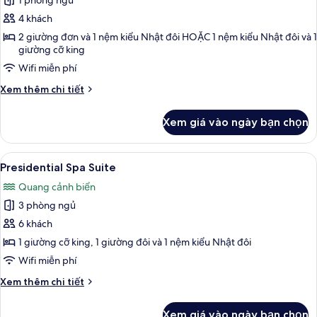
1 phòng ngủ
ảnh
Room
4 khách
Randomly
2 giường đơn và 1 nệm kiểu Nhật đôi HOẶC 1 nệm kiểu Nhật đôi và 1
giường cỡ king
Assigned
upon
Wifi miễn phí
Check-
Chi
Xem thêm chi tiết
in
tiết
khác
Xem giá vào ngày bạn chọn
của
Room
Randomly
Xem
Chăn bông, két bảo mật tại phòng, k
13
Assigned
Presidential Spa Suite
tất
upon
Quang cảnh biển
Check-
cả
in
3 phòng ngủ
ảnh
Presidential
6 khách
Spa
1 giường cỡ king, 1 giường đôi và 1 nệm kiểu Nhật đôi
Suite
Wifi miễn phí
Chi
Xem thêm chi tiết
tiết
khác
Xem giá vào ngày bạn chọn