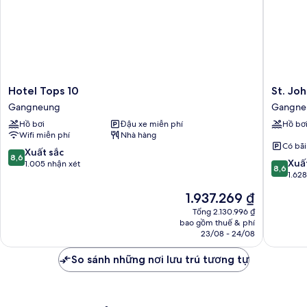
use)
Hotel
St.
Hotel Tops 10
St. Joh
Tops
John's
Gangneung
Gangne
10
Hotel
Hồ bơi
Đậu xe miễn phí
Hồ bơ
Gangneung
Gangne
Wifi miễn phí
Nhà hàng
Có bãi
8.6
Xuất sắc
8,6
8.6
Xuấ
trên
1.005 nhận xét
8,6
trên
1.62
10,
10,
Xuất
Giá
1.937.269 ₫
Xuất
sắc,
hiện
sắc,
Tổng 2.130.996 ₫
1.005
tại
bao gồm thuế & phí
1.628
nhận
là
23/08 - 24/08
nhận
xét
1.937.269 ₫
xét
So sánh những nơi lưu trú tương tự