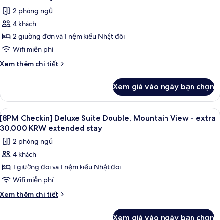
Double
cả
stay
2 phòng ngủ
-
ảnh
extra
4 khách
[8PM
30,000
2 giường đơn và 1 nệm kiểu Nhật đôi
Checkin]
KRW
extended
Superior
Wifi miễn phí
stay
Suite
Chi
Xem thêm chi tiết
Twin
tiết
khác
-
Xem giá vào ngày bạn chọn
của
extra
[8PM
30,000
Checkin]
Xem
Tủ lạnh, lò vi sóng, lò nướng, bếp nấu
1
KRW
Superior
[8PM Checkin] Deluxe Suite Double, Mountain View - extra
tất
Suite
extended
30,000 KRW extended stay
Twin
cả
stay
2 phòng ngủ
-
ảnh
extra
4 khách
[8PM
30,000
1 giường đôi và 1 nệm kiểu Nhật đôi
Checkin]
KRW
extended
Deluxe
Wifi miễn phí
stay
Suite
Chi
Xem thêm chi tiết
Double,
tiết
khác
Mountain
Xem giá vào ngày bạn chọn