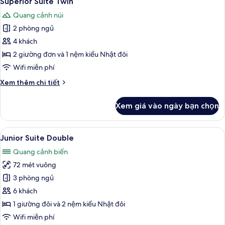
Superior Suite Twin
tất
Quang cảnh núi
cả
2 phòng ngủ
ảnh
Superior
4 khách
Suite
2 giường đơn và 1 nệm kiểu Nhật đôi
Twin
Wifi miễn phí
Chi
Xem thêm chi tiết
tiết
khác
Xem giá vào ngày bạn chọn
của
Superior
Suite
Xem
TV màn hình phẳng 55-inch có truyền 
8
Twin
Junior Suite Double
tất
Quang cảnh biển
cả
72 mét vuông
ảnh
Junior
3 phòng ngủ
Suite
6 khách
Double
1 giường đôi và 2 nệm kiểu Nhật đôi
Wifi miễn phí