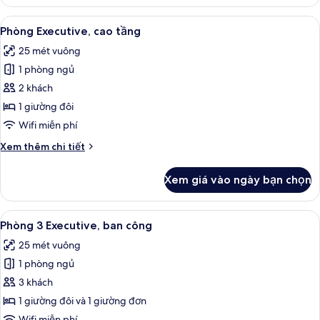
Phòng
hồ
Executive,
Xem
Phòng Executive, cao tầng | Bộ đồ gi
13
ban
Phòng Executive, cao tầng
tất
công,
25 mét vuông
quang
cả
cảnh
1 phòng ngủ
ảnh
một
Phòng
2 khách
phần
Executive,
hồ
1 giường đôi
cao
Wifi miễn phí
tầng
Chi
Xem thêm chi tiết
tiết
khác
Xem giá vào ngày bạn chọn
của
Phòng
Executive,
Xem
Phòng 3 Executive, ban công | Bộ đồ 
7
cao
Phòng 3 Executive, ban công
tất
tầng
25 mét vuông
cả
1 phòng ngủ
ảnh
Phòng
3 khách
3
1 giường đôi và 1 giường đơn
Executive,
Wifi miễn phí