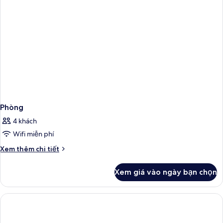
Phòng
4 khách
Wifi miễn phí
Chi
Xem thêm chi tiết
tiết
khác
Xem giá vào ngày bạn chọn
của
Phòng