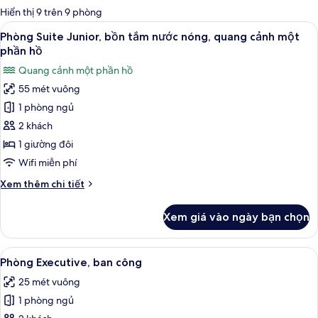
có
Hiển thị 9 trên 9 phòng
thể
Xem
Phòng Suite Junior, bồn tắm nước nón
17
Phòng Suite Junior, bồn tắm nước nóng, quang cảnh một
dùng
tất
phần hồ
để
cả
lọc
Quang cảnh một phần hồ
ảnh
tìm
55 mét vuông
Phòng
phòng
1 phòng ngủ
Suite
Junior,
2 khách
bồn
1 giường đôi
tắm
Wifi miễn phí
nước
Chi
Xem thêm chi tiết
nóng,
tiết
quang
khác
Xem giá vào ngày bạn chọn
của
cảnh
Phòng
một
Suite
Xem
Phòng Executive, ban công | Bộ đồ gi
phần
12
Junior,
Phòng Executive, ban công
tất
hồ
bồn
25 mét vuông
tắm
cả
nước
1 phòng ngủ
ảnh
nóng,