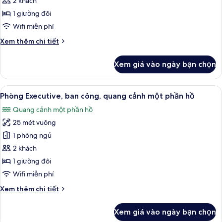
Phòng
2 khách
quang
Executive,
cảnh
1 giường đôi
một
ban
Wifi miễn phí
phần
công
hồ
Chi
Xem thêm chi tiết
tiết
khác
Xem giá vào ngày bạn chọn
của
Phòng
Executive,
Xem
Phòng Executive, ban công, quang cản
17
ban
Phòng Executive, ban công, quang cảnh một phần hồ
tất
công
Quang cảnh một phần hồ
cả
25 mét vuông
ảnh
Phòng
1 phòng ngủ
Executive,
2 khách
ban
1 giường đôi
công,
Wifi miễn phí
quang
Chi
Xem thêm chi tiết
cảnh
tiết
một
khác
Xem giá vào ngày bạn chọn
phần
của