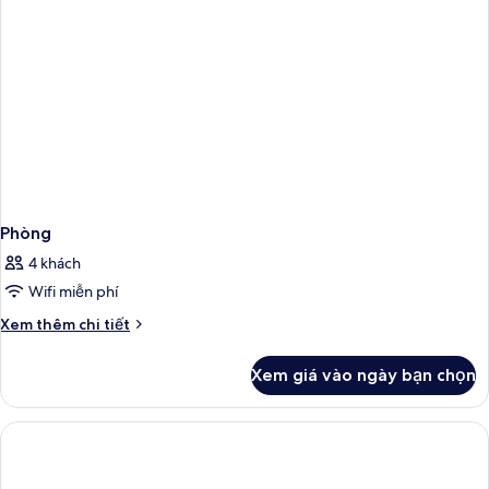
Phòng
4 khách
Wifi miễn phí
Chi
Xem thêm chi tiết
tiết
khác
Xem giá vào ngày bạn chọn
của
Phòng