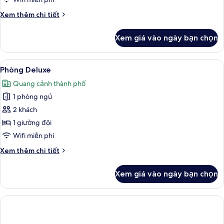
ban
Chi
Xem thêm chi tiết
công
tiết
khác
Xem giá vào ngày bạn chọn
của
Phòng
3
Xem
Phòng Deluxe | Bộ đồ giường cao cấ
10
Executive,
Phòng Deluxe
tất
ban
Quang cảnh thành phố
công
cả
1 phòng ngủ
ảnh
Phòng
2 khách
Deluxe
1 giường đôi
Wifi miễn phí
Chi
Xem thêm chi tiết
tiết
khác
Xem giá vào ngày bạn chọn
của
Phòng
Deluxe