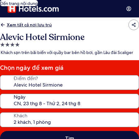
Đến trang nội dung
Xem tất cả nơi lưu trú
Alevic Hotel Sirmione
Nơi
lưu
Khách sạn trên bãi biển với quầy bar bên hồ bơi, gần Lâu đài Scaliger
trú
4.0
Chọn ngày để xem giá
sao
Điểm đến?
Ngày
Khách
Tìm