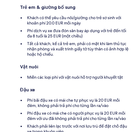
Trẻ em & giường bổ sung
Khách có thể yêu cầu nôi/giường cho trẻ sơ sinh với
khoản phí 20.0 EUR mỗi ngày
Phí dịch vụ xe đưa đón sân bay áp dụng với trẻ đến tối
đa 8 tuổi là 25 EUR (một chiều)
Tất cả khách, kể cả trẻ em, phải có mặt khi làm thủ tục
nhận phòng và xuất trình giấy tờ tùy thân có ảnh hợp lệ
hoặc hộ chiếu.
Vật nuôi
Miễn các loại phí với vật nuôi hỗ trợ người khuyết tật
Đậu xe
Phí bãi đậu xe có mái che tự phục vụ là 20 EUR mỗi
đêm, không phải trả phí cho từng lần ra/vào
Phí đậu xe có mái che có người phục vụ là 20 EUR mỗi
đêm với ưu đãi không phải trả phí cho từng lần ra/vào
Khách phải liên lạc trước với nơi lưu trú để đặt chỗ đậu
xe trong khuôn viên