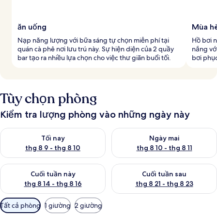
ăn uống
Mùa hè
Nạp năng lượng với bữa sáng tự chọn miễn phí tại
Hồ bơi n
quán cà phê nơi lưu trú này. Sự hiện diện của 2 quầy
nắng vớ
bar tạo ra nhiều lựa chọn cho việc thư giãn buổi tối.
bơi phục
Tùy chọn phòng
Kiểm tra lượng phòng vào những ngày này
Kiểm tra lượng phòng tối nay từ thg 8 9 - thg 8 10
Kiểm tra lượng phòng ngày mai 
Tối nay
Ngày mai
thg 8 9 - thg 8 10
thg 8 10 - thg 8 11
Kiểm tra lượng phòng cuối tuần này từ thg 8 14 - thg 8 16
Kiểm tra lượng phòng cuối tuần
Cuối tuần này
Cuối tuần sau
thg 8 14 - thg 8 16
thg 8 21 - thg 8 23
Bộ
Tất cả phòng
1 giường
2 giường
lọc