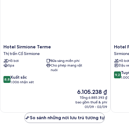
Hotel
Hotel
Hotel Sirmione Terme
Hotel 
Sirmione
Porto
Thị trấn Cổ Sirmione
Sirmion
Terme
Azzurro
Hồ bơi
Bữa sáng miễn phí
Hồ bơ
Thị
Sirmion
Spa
Cho phép mang vật
Đậu x
trấn
nuôi
Cổ
9.2
Tuyệ
9,2
8.8
Sirmione
Xuất sắc
trên
1.00
8,8
trên
1.006 nhận xét
10,
10,
Tuyệt
Giá
6.105.238 ₫
Xuất
vời,
hiện
sắc,
Tổng 6.885.393 ₫
1.000
tại
bao gồm thuế & phí
1.006
nhận
là
01/09 - 02/09
nhận
xét
6.105.238 ₫
xét
So sánh những nơi lưu trú tương tự