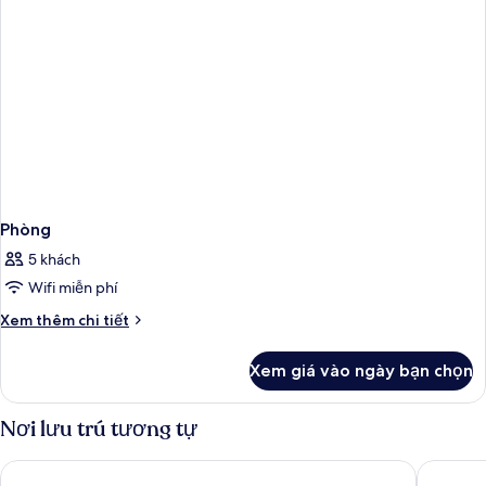
Phòng
5 khách
Wifi miễn phí
Chi
Xem thêm chi tiết
tiết
khác
Xem giá vào ngày bạn chọn
của
Phòng
Nơi lưu trú tương tự
Hotel Sirmione Terme
Hotel Po