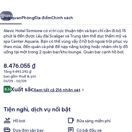
Sirmione
ước
Tiếp
139+
Tổng quan
Phòng
Địa điểm
Chính sách
Alevic Hotel Sirmione có vị trí cực thuận tiện và bạn chỉ cần đi bộ 15
phút là đến được Lâu đài Scaliger và Trung tâm thể dục thẩm mỹ và
spa Center Aquaria. Bạn có thể vùng vẫy ở hồ bơi ngoài trời phục vụ
theo mùa, đến quán cà phê để nạp năng lượng hoặc nhâm nhi ly đồ
uống tại một trong 2 quán bar/khu lounge. Quán bar cạnh hồ bơi,
tiệm/cửa hàng đồ ăn nhanh và vườn là các tiện nghi nổi bật khác. Du
khách đánh giá cao nhân viên nhiệt tình và địa điểm.
Giá
8.476.055 ₫
hiện
Tổng 9.493.292 ₫
tại
bao gồm thuế & phí
Phòng Suite Junior, bồn tắm nước nón
là
01/09 - 02/09
8.476.055 ₫
Nhận
Xuất sắc
8,6
Xem tất cả 216 nhận xét
8,6 trên 10,
xét
Tiện nghi, dịch vụ nổi bật
Hồ bơi
Bữa sáng miễn phí
Đưa đón sân bay
Có bãi đậu xe