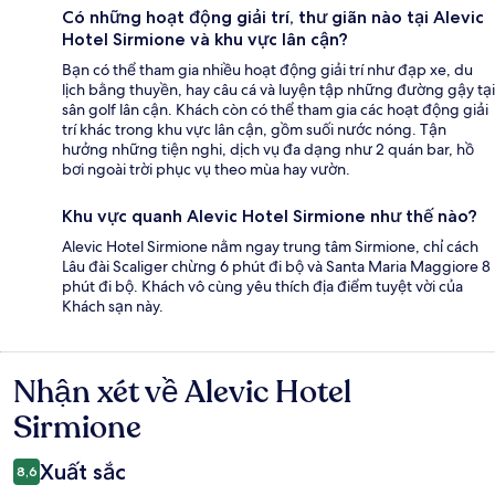
Có những hoạt động giải trí, thư giãn nào tại Alevic
Hotel Sirmione và khu vực lân cận?
Bạn có thể tham gia nhiều hoạt động giải trí như đạp xe, du
lịch bằng thuyền, hay câu cá và luyện tập những đường gậy tại
sân golf lân cận. Khách còn có thể tham gia các hoạt động giải
trí khác trong khu vực lân cận, gồm suối nước nóng. Tận
hưởng những tiện nghi, dịch vụ đa dạng như 2 quán bar, hồ
bơi ngoài trời phục vụ theo mùa hay vườn.
Khu vực quanh Alevic Hotel Sirmione như thế nào?
Alevic Hotel Sirmione nằm ngay trung tâm Sirmione, chỉ cách
Lâu đài Scaliger chừng 6 phút đi bộ và Santa Maria Maggiore 8
phút đi bộ. Khách vô cùng yêu thích địa điểm tuyệt vời của
Khách sạn này.
Nhận xét về Alevic Hotel
Nhận
xét
Sirmione
Xuất sắc
8,6