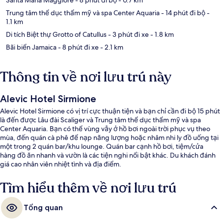
Trung tâm thể dục thẩm mỹ và spa Center Aquaria
- 14 phút đi bộ
-
1.1 km
Di tích Biệt thự Grotto of Catullus
- 3 phút đi xe
- 1.8 km
Bãi biển Jamaica
- 8 phút đi xe
- 2.1 km
Thông tin về nơi lưu trú này
Alevic Hotel Sirmione
Alevic Hotel Sirmione có vị trí cực thuận tiện và bạn chỉ cần đi bộ 15 phút
là đến được Lâu đài Scaliger và Trung tâm thể dục thẩm mỹ và spa
Center Aquaria. Bạn có thể vùng vẫy ở hồ bơi ngoài trời phục vụ theo
mùa, đến quán cà phê để nạp năng lượng hoặc nhâm nhi ly đồ uống tại
một trong 2 quán bar/khu lounge. Quán bar cạnh hồ bơi, tiệm/cửa
hàng đồ ăn nhanh và vườn là các tiện nghi nổi bật khác. Du khách đánh
giá cao nhân viên nhiệt tình và địa điểm.
Tìm hiểu thêm về nơi lưu trú
Tổng quan