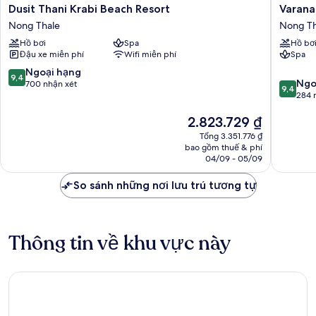
Dusit
Varana
Dusit Thani Krabi Beach Resort
Varana
Thani
Hotel
Nong Thale
Nong Th
Krabi
Krabi
Hồ bơi
Spa
Hồ bơ
Beach
Nong
Đậu xe miễn phí
Wifi miễn phí
Spa
Resort
Thale
Nong
9.4
Ngoại hạng
9,4
9.4
Thale
Ngo
trên
700 nhận xét
9,4
trên
284 
10,
10,
Ngoại
Giá
2.823.729 ₫
Ngoại
hạng,
hiện
hạng,
700
Tổng 3.351.776 ₫
tại
284
nhận
bao gồm thuế & phí
là
nhận
04/09 - 05/09
xét
2.823.729 ₫
xét
So sánh những nơi lưu trú tương tự
Thông tin về khu vực này