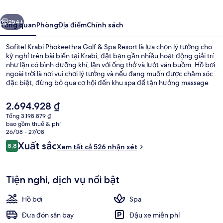
Golf
ước
Tiếp
&
254+
Tổng quan
Phòng
Địa điểm
Chính sách
Spa
Sofitel Krabi Phokeethra Golf & Spa Resort là lựa chọn lý tưởng cho
Resort
kỳ nghỉ trên bãi biển tại Krabi, đặt bạn gần nhiều hoạt động giải trí
như lặn có bình dưỡng khí, lặn với ống thở và lướt ván buồm. Hồ bơi
ngoài trời là nơi vui chơi lý tưởng và nếu đang muốn được chăm sóc
đặc biệt, đừng bỏ qua cơ hội đến khu spa để tận hưởng massage
mô sâu, liệu pháp quấn ủ cơ thể cùng liệu pháp hương thơm. Maya
Restaurant, một trong 4 nhà hàng, chuyên về món ăn mang phong
Giá
2.694.928 ₫
cách quốc tế và phục vụ bữa sáng cùng bữa trưa. Resort sang trọng
hiện
Tổng 3.198.879 ₫
này cung cấp những tiện nghi nổi bật khác như 2 quán bar/khu
tại
bao gồm thuế & phí
lounge, sân golf và câu lạc bộ trẻ em miễn phí. Du khách đánh giá
Ngoại thất
là
26/08 - 27/08
cao hồ bơi và nhân viên nhiệt tình.
2.694.928 ₫
Nhận
Xuất sắc
8,8
Xem tất cả 526 nhận xét
8,8 trên 10,
xét
Tiện nghi, dịch vụ nổi bật
Hồ bơi
Spa
Đưa đón sân bay
Đậu xe miễn phí