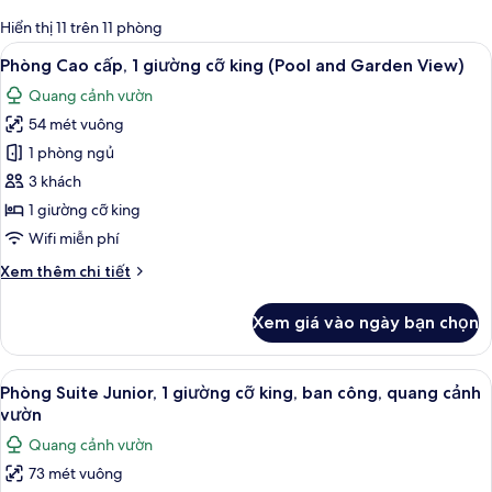
có
Hiển thị 11 trên 11 phòng
thể
Xem
Phòng Cao cấp, 1 giường cỡ king (Pool
6
Phòng Cao cấp, 1 giường cỡ king (Pool and Garden View)
dùng
tất
để
Quang cảnh vườn
cả
lọc
54 mét vuông
ảnh
tìm
Phòng
1 phòng ngủ
phòng
Cao
3 khách
cấp,
1 giường cỡ king
1
Wifi miễn phí
giường
Chi
Xem thêm chi tiết
cỡ
tiết
king
khác
Xem giá vào ngày bạn chọn
(Pool
của
Phòng
and
Cao
Xem
Phòng Suite Junior, 1 giường cỡ king,
Garden
7
cấp,
Phòng Suite Junior, 1 giường cỡ king, ban công, quang cảnh
tất
View)
1
vườn
giường
cả
Quang cảnh vườn
cỡ
ảnh
king
73 mét vuông
Phòng
(Pool