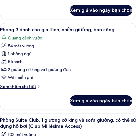
tiết
quang
khác
Xem giá vào ngày bạn chọn
của
cảnh
Phòng
biển
Suite
Xem
Phòng 3 dành cho gia đình, nhiều giườ
(Prestige,
7
Club,
Phòng 3 dành cho gia đình, nhiều giường, ban công
tất
Club
1
Quang cảnh vườn
giường
cả
Millésime
cỡ
54 mét vuông
ảnh
Access)
king,
Phòng
1 phòng ngủ
quang
3
cảnh
5 khách
biển
dành
2 giường cỡ king và 1 giường đơn
(Prestige,
cho
Wifi miễn phí
Club
gia
Millésime
Chi
Xem thêm chi tiết
đình,
Access)
tiết
nhiều
khác
Xem giá vào ngày bạn chọn
giường,
của
Phòng
ban
3
Xem
Phòng Suite Club, 1 giường cỡ king và 
công
12
dành
Phòng Suite Club, 1 giường cỡ king và sofa giường, có thể sử
tất
cho
dụng hồ bơi (Club Millésime Access)
gia
cả
103 mét vuông
đình,