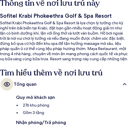
Thông tin về nơi lưu trú này
Sofitel Krabi Phokeethra Golf & Spa Resort
Sofitel Krabi Phokeethra Golf & Spa Resort là lựa chọn lý tưởng cho kỳ
nghỉ trên bãi biển tại Krabi, đặt bạn gần nhiều hoạt động giải trí như
lặn có bình dưỡng khí, lặn với ống thở và lướt ván buồm. Hồ bơi ngoài
trời là nơi vui chơi lý tưởng và nếu đang muốn được chăm sóc đặc biệt,
đừng bỏ qua cơ hội đến khu spa để tận hưởng massage mô sâu, liệu
pháp quấn ủ cơ thể cùng liệu pháp hương thơm. Maya Restaurant, một
trong 4 nhà hàng, chuyên về món ăn mang phong cách quốc tế và phục
vụ bữa sáng cùng bữa trưa. Resort sang trọng này cung cấp những tiện
nghi nổi bật khác như 2 quán bar/khu lounge, sân golf và câu lạc bộ trẻ
em miễn phí. Du khách đánh giá cao hồ bơi và nhân viên nhiệt tình.
Tìm hiểu thêm về nơi lưu trú
Tổng quan
Quy mô khách sạn
276 khu phòng
Gồm 3 tầng
Nhận phòng/Trả phòng