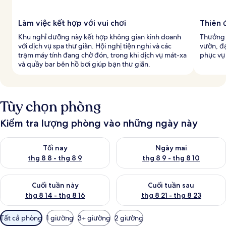
Làm việc kết hợp với vui chơi
Thiên 
Khu nghỉ dưỡng này kết hợp không gian kinh doanh
Thưởng t
với dịch vụ spa thư giãn. Hội nghị tiện nghi và các
vườn, đạ
trạm máy tính đang chờ đón, trong khi dịch vụ mát-xa
phục vụ 
và quầy bar bên hồ bơi giúp bạn thư giãn.
Tùy chọn phòng
Kiểm tra lượng phòng vào những ngày này
Kiểm tra lượng phòng tối nay từ thg 8 8 - thg 8 9
Kiểm tra lượng phòng ngày mai
Tối nay
Ngày mai
thg 8 8 - thg 8 9
thg 8 9 - thg 8 10
Kiểm tra lượng phòng cuối tuần này từ thg 8 14 - thg 8 16
Kiểm tra lượng phòng cuối tuần
Cuối tuần này
Cuối tuần sau
thg 8 14 - thg 8 16
thg 8 21 - thg 8 23
Bộ
Tất cả phòng
1 giường
3+ giường
2 giường
lọc