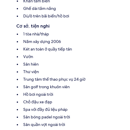
Khăn tắm biển
Ghế dài tắm nắng
Dù/ô trên bãi biển/hồ bơi
Cơ sở, tiện nghi
1 tòa nhà/tháp
Năm xây dựng 2006
Két an toàn ở quầy tiếp tân
Vườn
Sân hiên
Thư viện
Trung tâm thể thao phục vụ 24 giờ
Sân golf trong khuôn viên
Hồ bơi ngoài trời
Chỗ đậu xe đạp
Spa với đầy đủ liệu pháp
Sân bóng padel ngoài trời
Sân quần vợt ngoài trời