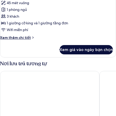
đặc
45 mét vuông
ảnh
trưng,
Phòng
1 phòng ngủ
1
đơn
giường
3 khách
cỡ
có
1 giường cỡ king và 1 giường tầng đơn
king
thiết
Wifi miễn phí
kế
Chi
Xem thêm chi tiết
đặc
tiết
trưng,
khác
Xem giá vào ngày bạn chọn
nhiều
của
Phòng
giường,
đơn
Nơi lưu trú tương tự
ban
có
công
thiết
Dusit Thani Krabi Beach Resort
Varana H
kế
đặc
trưng,
nhiều
giường,
ban
công