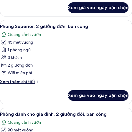
hồ
ban
khác
bơi
Xem giá vào ngày bạn chọn
công
của
(Club
Phòng
Millésime
Superior,
Access)
Xem
Phòng Superior, 2 giường đơn, ban côn
6
1
Phòng Superior, 2 giường đơn, ban công
tất
giường
Quang cảnh vườn
cỡ
cả
king,
45 mét vuông
ảnh
ban
Phòng
1 phòng ngủ
công
Superior,
3 khách
2
2 giường đơn
giường
Wifi miễn phí
đơn,
Chi
Xem thêm chi tiết
ban
tiết
công
khác
Xem giá vào ngày bạn chọn
của
Phòng
Superior,
Xem
Bộ đồ giường cao cấp, chăn bông, m
8
2
Phòng dành cho gia đình, 2 giường đôi, ban công
tất
giường
Quang cảnh vườn
đơn,
cả
ban
90 mét vuông
ảnh