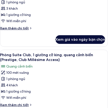
1 phòng ngủ
Suite
and
Garden
Junior,
3 khách
View)
1
1 giường cỡ king
giường
Wifi miễn phí
cỡ
Chi
Xem thêm chi tiết
king,
tiết
ban
khác
Xem giá vào ngày bạn chọn
của
công,
Phòng
quang
Suite
Xem
Bộ đồ giường cao cấp, chăn bông, m
cảnh
7
Junior,
Phòng Suite Club, 1 giường cỡ king, quang cảnh biển
tất
vườn
1
(Prestige, Club Millésime Access)
giường
cả
Quang cảnh biển
cỡ
ảnh
king,
100 mét vuông
Phòng
ban
1 phòng ngủ
Suite
công,
quang
Club,
4 khách
cảnh
1
1 giường cỡ king
vườn
giường
Wifi miễn phí
cỡ
Chi
Xem thêm chi tiết
king,