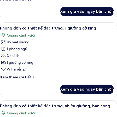
quang
tiết
cảnh
khác
Xem giá vào ngày bạn chọn
của
biển
Phòng
(Club
Suite
Xem
Phòng đơn có thiết kế đặc trưng, 1 gi
Millesime
10
Club,
Phòng đơn có thiết kế đặc trưng, 1 giường cỡ king
tất
Access)
2
Quang cảnh vườn
phòng
cả
ngủ,
45 mét vuông
ảnh
quang
Phòng
1 phòng ngủ
cảnh
đơn
biển
3 khách
(Club
có
1 giường cỡ king
Millesime
thiết
Wifi miễn phí
Access)
kế
Chi
Xem thêm chi tiết
đặc
tiết
trưng,
khác
Xem giá vào ngày bạn chọn
1
của
Phòng
giường
đơn
Xem
Phòng đơn có thiết kế đặc trưng, nhiề
cỡ
12
có
Phòng đơn có thiết kế đặc trưng, nhiều giường, ban công
tất
king
thiết
Quang cảnh vườn
kế
cả