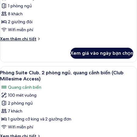
công
Phòng
1 phòng ngủ
dành
8 khách
cho
2 giường đôi
gia
Wifi miễn phí
đình,
Chi
Xem thêm chi tiết
2
tiết
giường
khác
Xem giá vào ngày bạn chọn
đôi,
của
Phòng
ban
dành
Xem
Bộ đồ giường cao cấp, chăn bông, m
công
8
cho
Phòng Suite Club, 2 phòng ngủ, quang cảnh biển (Club
tất
gia
Millesime Access)
đình,
cả
Quang cảnh biển
2
ảnh
giường
100 mét vuông
Phòng
đôi,
2 phòng ngủ
Suite
ban
công
Club,
7 khách
2
1 giường cỡ king và 2 giường đơn
phòng
Wifi miễn phí
ngủ,
Chi
Xem thêm chi tiết