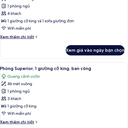
ảnh
nhiều
1 phòng ngủ
Phòng
giường,
4 khách
Suite
ban
công
Club,
1 giường cỡ king và 1 sofa giường đơn
1
Wifi miễn phí
giường
Chi
Xem thêm chi tiết
cỡ
tiết
king
khác
Xem giá vào ngày bạn chọn
của
và
Phòng
sofa
Suite
Xem
Phòng Superior, 1 giường cỡ king, ban
giường,
5
Club,
Phòng Superior, 1 giường cỡ king, ban công
tất
1
có
Quang cảnh vườn
giường
cả
thể
cỡ
46 mét vuông
ảnh
sử
king
Phòng
1 phòng ngủ
dụng
và
Superior,
sofa
3 khách
hồ
giường,
1
bơi
1 giường cỡ king
có
giường
(Club
Wifi miễn phí
thể
cỡ
sử
Millésime
Chi
Xem thêm chi tiết
king,
dụng
Access)
tiết