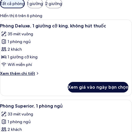
Bộ
Tất cả phòng
1 giường
2 giường
lọc
có
Hiển thị 6 trên 6 phòng
thể
Xem
Bộ đồ giường cao cấp, minibar, két 
4
Phòng Deluxe, 1 giường cỡ king, không hút thuốc
dùng
tất
để
35 mét vuông
cả
lọc
1 phòng ngủ
ảnh
tìm
Phòng
2 khách
phòng
Deluxe,
1 giường cỡ king
1
Wifi miễn phí
giường
Chi
Xem thêm chi tiết
cỡ
tiết
king,
khác
Xem giá vào ngày bạn chọn
của
không
Phòng
hút
Deluxe,
Xem
Bộ đồ giường cao cấp, minibar, két 
thuốc
4
1
Phòng Superior, 1 phòng ngủ
tất
giường
33 mét vuông
cỡ
cả
king,
1 phòng ngủ
ảnh
không
Phòng
2 khách
hút