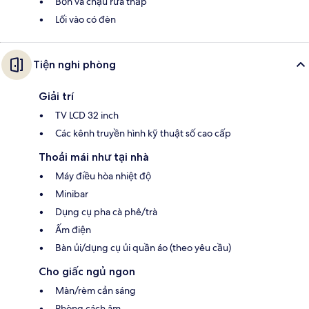
Bồn và chậu rửa thấp
Lối vào có đèn
Tiện nghi phòng
Giải trí
TV LCD 32 inch
Các kênh truyền hình kỹ thuật số cao cấp
Thoải mái như tại nhà
Máy điều hòa nhiệt độ
Minibar
Dụng cụ pha cà phê/trà
Ấm điện
Bàn ủi/dụng cụ ủi quần áo (theo yêu cầu)
Cho giấc ngủ ngon
Màn/rèm cản sáng
Phòng cách âm