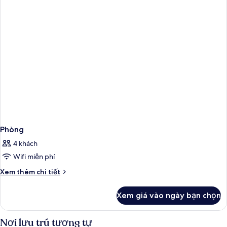
Phòng
4 khách
Wifi miễn phí
Chi
Xem thêm chi tiết
tiết
khác
Xem giá vào ngày bạn chọn
của
Phòng
Nơi lưu trú tương tự