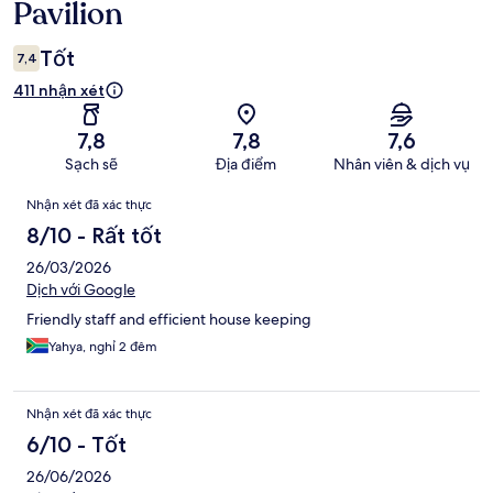
xét
Pavilion
Tốt
7,4
411 nhận xét
7,8
7,8
7,6
Sạch sẽ
Địa điểm
Nhân viên & dịch vụ
Nhận
Nhận xét đã xác thực
xét
8/10 - Rất tốt
26/03/2026
Dịch với Google
Friendly staff and efficient house keeping
Yahya, nghỉ 2 đêm
Nhận xét đã xác thực
6/10 - Tốt
26/06/2026