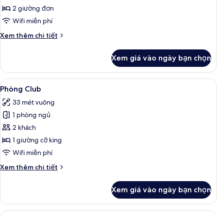
Superior,
thuốc
2 giường đơn
1
Wifi miễn phí
phòng
Chi
Xem thêm chi tiết
ngủ
tiết
khác
Xem giá vào ngày bạn chọn
của
Phòng
Superior,
Xem
Phòng Club | Bộ đồ giường cao cấp, 
4
1
Phòng Club
tất
phòng
33 mét vuông
ngủ
cả
1 phòng ngủ
ảnh
Phòng
2 khách
Club
1 giường cỡ king
Wifi miễn phí
Chi
Xem thêm chi tiết
tiết
khác
Xem giá vào ngày bạn chọn
của
Phòng
Club