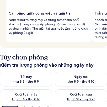
Cân bằng giữa công việc và giải trí
Trải n
Nằm ở khu thương mại và trung tâm thành phố,
Khách s
khách sạn này cung cấp phòng họp và trung tâm dịch
đam mê 
vụ doanh nhân. Thư giãn tại spa hoặc tận hưởng dịch
bình dâ
vụ phòng 24 giờ.
thức uốn
cường n
Tùy chọn phòng
Kiểm tra lượng phòng vào những ngày này
Kiểm tra lượng phòng tối nay từ thg 8 8 - thg 8 9
Kiểm tra lượng phòng ngày mai
Tối nay
Ngày mai
thg 8 8 - thg 8 9
thg 8 9 - thg 8 10
Kiểm tra lượng phòng cuối tuần này từ thg 8 14 - thg 8 16
Kiểm tra lượng phòng cuối tuần
Cuối tuần này
Cuối tuần sau
thg 8 14 - thg 8 16
thg 8 21 - thg 8 23