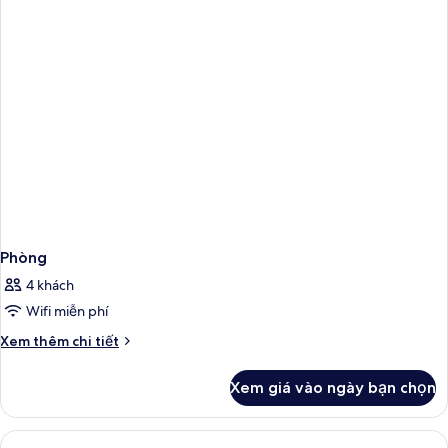
Phòng
4 khách
Wifi miễn phí
Chi
Xem thêm chi tiết
tiết
khác
Xem giá vào ngày bạn chọn
của
Phòng