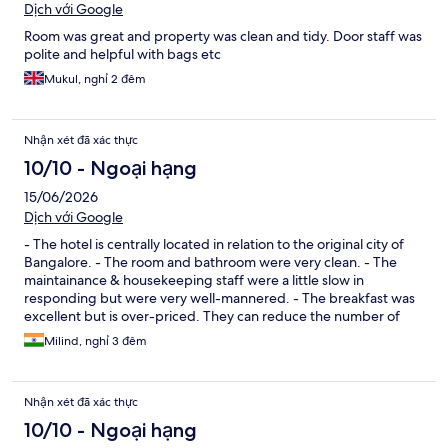
Dịch với Google
Room was great and property was clean and tidy. Door staff was
polite and helpful with bags etc
Mukul, nghỉ 2 đêm
Nhận xét đã xác thực
10/10 - Ngoại hạng
15/06/2026
Dịch với Google
- The hotel is centrally located in relation to the original city of
Bangalore. - The room and bathroom were very clean. - The
maintainance & housekeeping staff were a little slow in
responding but were very well-mannered. - The breakfast was
excellent but is over-priced. They can reduce the number of
items to reduce the price. - The pool seems to be under-utilized
Milind, nghỉ 3 đêm
therefore the water is not as clear as most 4- star pools. Overall a
very nice hotel.
Nhận xét đã xác thực
10/10 - Ngoại hạng