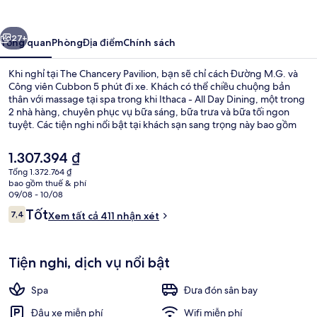
Pavilion
ước
Tiếp
27+
Tổng quan
Phòng
Địa điểm
Chính sách
Khi nghỉ tại The Chancery Pavilion, bạn sẽ chỉ cách Đường M.G. và
Công viên Cubbon 5 phút đi xe. Khách có thể chiều chuộng bản
thân với massage tại spa trong khi Ithaca - All Day Dining, một trong
2 nhà hàng, chuyên phục vụ bữa sáng, bữa trưa và bữa tối ngon
tuyệt. Các tiện nghi nổi bật tại khách sạn sang trọng này bao gồm
trung tâm thể thao và quán bar/khu lounge.
Giá
1.307.394 ₫
hiện
Tổng 1.372.764 ₫
tại
bao gồm thuế & phí
Khu thể thao
là
09/08 - 10/08
1.307.394 ₫
Nhận
Tốt
7,4
Xem tất cả 411 nhận xét
7,4 trên 10,
xét
Tiện nghi, dịch vụ nổi bật
Spa
Đưa đón sân bay
Đậu xe miễn phí
Wifi miễn phí