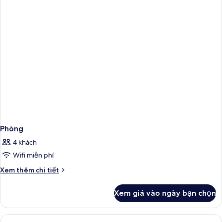
Phòng
4 khách
Wifi miễn phí
Chi
Xem thêm chi tiết
tiết
khác
Xem giá vào ngày bạn chọn
của
Phòng