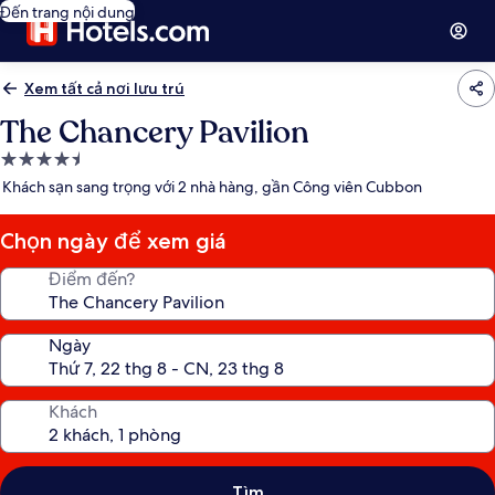
Đến trang nội dung
Xem tất cả nơi lưu trú
The Chancery Pavilion
Nơi
lưu
Khách sạn sang trọng với 2 nhà hàng, gần Công viên Cubbon
trú
4.5
Chọn ngày để xem giá
sao
Điểm đến?
Ngày
Khách
Tìm