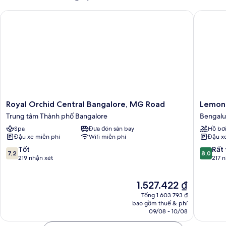
Royal Orchid Central Bangalore, MG Road
Lemon Tr
Royal
Lemon
Royal Orchid Central Bangalore, MG Road
Lemon 
Orchid
Tree
Trung tâm Thành phố Bangalore
Bengalu
Central
Premier,
Spa
Đưa đón sân bay
Hồ bơ
Bangalore,
Ulsoor
Đậu xe miễn phí
Wifi miễn phí
Đậu x
MG
Lake,
Road
Bengalu
7.2
8.0
Tốt
Rất 
7,2
8,0
Trung
Bengalu
trên
trên
219 nhận xét
217 
tâm
10,
10,
Thành
Tốt,
Rất
Giá
1.527.422 ₫
phố
219
tốt,
hiện
Bangalore
nhận
217
Tổng 1.603.793 ₫
tại
xét
nhận
bao gồm thuế & phí
là
09/08 - 10/08
xét
1.527.422 ₫