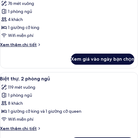
76 mét vuông
không
ảnh
hút
1 phòng ngủ
Biệt
thuốc
4 khách
thự,
(Communications
Accessible)
1
1 giường cỡ king
phòng
Wifi miễn phí
ngủ,
Chi
Xem thêm chi tiết
không
tiết
hút
khác
Xem giá vào ngày bạn chọn
của
thuốc
Biệt
(Communications
thự,
Xem
Két bảo mật tại phòng, khu vực làm v
Accessible)
6
1
Biệt thự, 2 phòng ngủ
tất
phòng
119 mét vuông
ngủ,
cả
không
1 phòng ngủ
ảnh
hút
Biệt
8 khách
thuốc
thự,
(Communications
1 giường cỡ king và 1 giường cỡ queen
Accessible)
2
Wifi miễn phí
phòng
Chi
Xem thêm chi tiết
ngủ
tiết