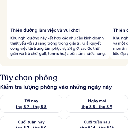
Thiên đường làm việc và vui chơi
Thiên 
Khu nghỉ dưỡng này kết hợp các nhu cầu kinh doanh
Khu ngh
thiết yếu với sự sang trọng trong giải trí. Giải quyết
và một 
công việc tại trung tâm phục vụ 24 giờ, sau đó thư
món ăn 
giãn với trò chơi golf, tennis hoặc bồn tắm nước nóng.
liệu địa
Tùy chọn phòng
Kiểm tra lượng phòng vào những ngày này
Kiểm tra lượng phòng tối nay từ thg 8 7 - thg 8 8
Kiểm tra lượng phòng ngày mai
Tối nay
Ngày mai
thg 8 7 - thg 8 8
thg 8 8 - thg 8 9
Kiểm tra lượng phòng cuối tuần này từ thg 8 7 - thg 8 9
Kiểm tra lượng phòng cuối tuần
Cuối tuần này
Cuối tuần sau
thg 8 7 - thg 8 9
thg 8 14 - thg 8 16