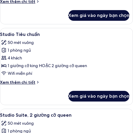
Chi
Xem thêm chi tiết
2
tiết
khác
phòng
Xem giá vào ngày bạn chọn
của
ngủ,
Biệt
quang
thự,
Xem
Két bảo mật tại phòng, khu vực làm v
9
cảnh
2
Studio Tiêu chuẩn
tất
phòng
sân
50 mét vuông
ngủ,
cả
golf
quang
1 phòng ngủ
ảnh
cảnh
Studio
4 khách
sân
Tiêu
golf
1 giường cỡ king HOẶC 2 giường cỡ queen
chuẩn
Wifi miễn phí
Chi
Xem thêm chi tiết
tiết
khác
Xem giá vào ngày bạn chọn
của
Studio
Tiêu
Xem
Két bảo mật tại phòng, khu vực làm v
6
chuẩn
Studio Suite, 2 giường cỡ queen
tất
50 mét vuông
cả
1 phòng ngủ
ảnh