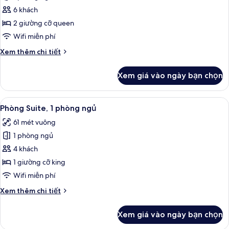
Studio
6 khách
Suite,
2 giường cỡ queen
2
Wifi miễn phí
giường
Chi
Xem thêm chi tiết
cỡ
tiết
queen
khác
Xem giá vào ngày bạn chọn
của
Studio
Suite,
Xem
Phòng Suite, 1 phòng ngủ | Két bảo m
2
2
Phòng Suite, 1 phòng ngủ
tất
giường
61 mét vuông
cỡ
cả
queen
1 phòng ngủ
ảnh
Phòng
4 khách
Suite,
1 giường cỡ king
1
Wifi miễn phí
phòng
Chi
Xem thêm chi tiết
ngủ
tiết
khác
Xem giá vào ngày bạn chọn
của
Phòng