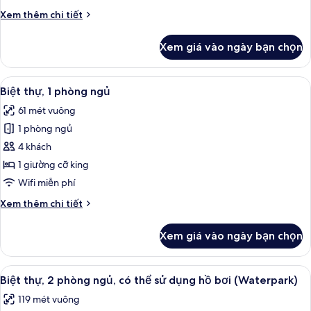
phòng
Chi
Xem thêm chi tiết
ngủ
tiết
khác
Xem giá vào ngày bạn chọn
của
Biệt
thự,
Xem
Két bảo mật tại phòng, khu vực làm v
6
3
Biệt thự, 1 phòng ngủ
tất
phòng
61 mét vuông
ngủ
cả
1 phòng ngủ
ảnh
Biệt
4 khách
thự,
1 giường cỡ king
1
Wifi miễn phí
phòng
Chi
Xem thêm chi tiết
ngủ
tiết
khác
Xem giá vào ngày bạn chọn
của
Biệt
thự,
Xem
Công viên nước
13
1
Biệt thự, 2 phòng ngủ, có thể sử dụng hồ bơi (Waterpark)
tất
phòng
119 mét vuông
ngủ
cả