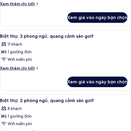
thự,
Chi
Xem thêm chi tiết
2
tiết
khác
phòng
Xem giá vào ngày bạn chọn
của
ngủ,
Biệt
quang
thự,
Xem
Quang cảnh sân golf
11
cảnh
2
Biệt thự, 3 phòng ngủ, quang cảnh sân golf
tất
phòng
hồ
11 khách
ngủ,
cả
bơi
quang
1 giường đơn
ảnh
cảnh
Biệt
Wifi miễn phí
hồ
thự,
bơi
Chi
Xem thêm chi tiết
3
tiết
khác
phòng
Xem giá vào ngày bạn chọn
của
ngủ,
Biệt
quang
thự,
Xem
Quang cảnh sân golf
8
cảnh
3
Biệt thự, 2 phòng ngủ, quang cảnh sân golf
tất
phòng
sân
8 khách
ngủ,
cả
golf
quang
1 giường đơn
ảnh
cảnh
Biệt
Wifi miễn phí
sân
thự,
golf