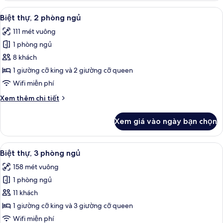
Suite,
Xem
Két bảo mật tại phòng, khu vực làm v
17
1
Biệt thự, 2 phòng ngủ
tất
phòng
111 mét vuông
ngủ
cả
1 phòng ngủ
ảnh
Biệt
8 khách
thự,
1 giường cỡ king và 2 giường cỡ queen
2
Wifi miễn phí
phòng
Chi
Xem thêm chi tiết
ngủ
tiết
khác
Xem giá vào ngày bạn chọn
của
Biệt
thự,
Xem
Két bảo mật tại phòng, khu vực làm v
13
2
Biệt thự, 3 phòng ngủ
tất
phòng
158 mét vuông
ngủ
cả
1 phòng ngủ
ảnh
Biệt
11 khách
thự,
1 giường cỡ king và 3 giường cỡ queen
3
Wifi miễn phí