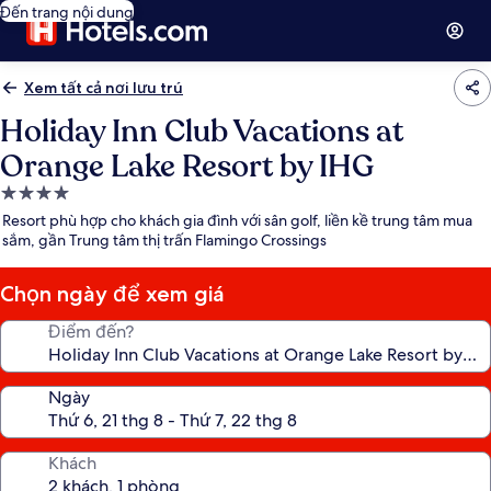
Đến trang nội dung
Xem tất cả nơi lưu trú
Holiday Inn Club Vacations at
Orange Lake Resort by IHG
Nơi
lưu
Resort phù hợp cho khách gia đình với sân golf, liền kề trung tâm mua
trú
sắm, gần Trung tâm thị trấn Flamingo Crossings
4.0
sao
Chọn ngày để xem giá
Điểm đến?
Ngày
Khách