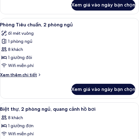
khác
Xem giá vào ngày bạn chọn
của
Biệt
thự,
Xem
Két bảo mật tại phòng, khu vực làm v
10
2
Phòng Tiêu chuẩn, 2 phòng ngủ
tất
phòng
61 mét vuông
ngủ
cả
1 phòng ngủ
ảnh
Phòng
8 khách
Tiêu
1 giường đôi
chuẩn,
Wifi miễn phí
2
Chi
Xem thêm chi tiết
phòng
tiết
ngủ
khác
Xem giá vào ngày bạn chọn
của
Phòng
Tiêu
Xem
Quang cảnh mặt nước
5
chuẩn,
Biệt thự, 2 phòng ngủ, quang cảnh hồ bơi
tất
2
8 khách
phòng
cả
ngủ
1 giường đơn
ảnh
Biệt
Wifi miễn phí