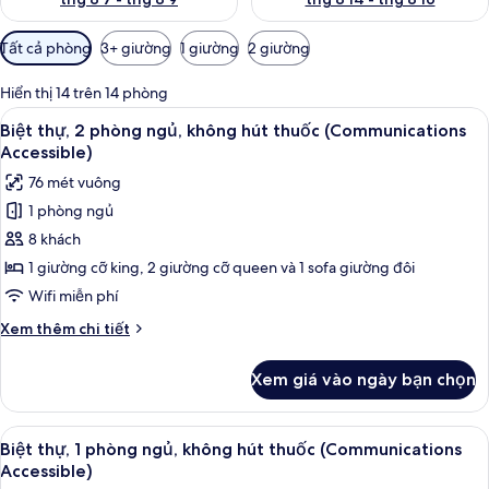
Bộ
Tất cả phòng
3+ giường
1 giường
2 giường
lọc
có
Hiển thị 14 trên 14 phòng
thể
Xem
Két bảo mật tại phòng, khu vực làm v
15
Biệt thự, 2 phòng ngủ, không hút thuốc (Communications
dùng
tất
Accessible)
để
cả
lọc
76 mét vuông
ảnh
tìm
1 phòng ngủ
Biệt
phòng
8 khách
thự,
2
1 giường cỡ king, 2 giường cỡ queen và 1 sofa giường đôi
phòng
Wifi miễn phí
ngủ,
Chi
Xem thêm chi tiết
không
tiết
hút
khác
Xem giá vào ngày bạn chọn
của
thuốc
Biệt
(Communications
thự,
Xem
Két bảo mật tại phòng, khu vực làm v
Accessible)
2
2
Biệt thự, 1 phòng ngủ, không hút thuốc (Communications
tất
phòng
Accessible)
ngủ,
cả