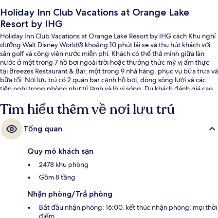
Holiday Inn Club Vacations at Orange Lake
Resort by IHG
Holiday Inn Club Vacations at Orange Lake Resort by IHG cách Khu nghỉ
dưỡng Walt Disney World® khoảng 10 phút lái xe và thu hút khách với
sân golf và công viên nước miễn phí. Khách có thể thả mình giữa làn
nước ở một trong 7 hồ bơi ngoài trời hoặc thưởng thức mỹ vị ẩm thực
tại Breezes Restaurant & Bar, một trong 9 nhà hàng, phục vụ bữa trưa và
bữa tối. Nơi lưu trú có 2 quán bar cạnh hồ bơi, dòng sông lười và các
tiện nghi trong phòng như tủ lạnh và lò vi sóng. Du khách đánh giá cao
hồ bơi và nhân viên nhiệt tình.
Tìm hiểu thêm về nơi lưu trú
Tổng quan
Quy mô khách sạn
2478 khu phòng
Gồm 8 tầng
Nhận phòng/Trả phòng
Bắt đầu nhận phòng: 16:00, kết thúc nhận phòng: mọi thời
điểm