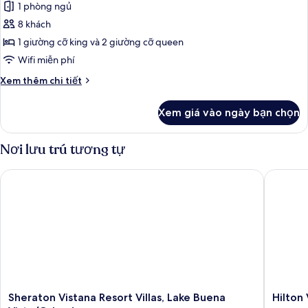
1 phòng ngủ
ảnh
Biệt
8 khách
thự,
1 giường cỡ king và 2 giường cỡ queen
2
Wifi miễn phí
phòng
Chi
Xem thêm chi tiết
ngủ,
tiết
có
khác
Xem giá vào ngày bạn chọn
của
thể
Biệt
sử
thự,
Nơi lưu trú tương tự
dụng
2
hồ
phòng
Sheraton Vistana Resort Villas, Lake Buena Vista/Orlando
Hilton V
ngủ,
bơi
có
(Waterpark)
thể
sử
dụng
hồ
bơi
(Waterpark)
Sheraton
Hilton
Sheraton Vistana Resort Villas, Lake Buena
Hilton