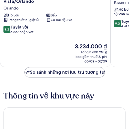
Vistana
Vacation
Vista/Orlando
Kissim
Resort
Club
Orlando
Hồ bơ
Villas,
Mystic
Wifi m
Lake
Hồ bơi
Bếp
Dunes
Trang thiết bị giặt ủi
Có bãi đậu xe
Buena
Orlando
9.0
Tuyệ
9,0
Vista/Orlando
Kissimm
trên
4.74
9.2
Tuyệt vời
9,2
Orlando
10,
trên
6.367 nhận xét
Tuyệt
10,
vời,
Tuyệt
Giá
3.234.000 ₫
4.747
vời,
hiện
nhận
Tổng 3.638.251 ₫
6.367
tại
bao gồm thuế & phí
xét
nhận
là
06/09 - 07/09
xét
3.234.000 ₫
So sánh những nơi lưu trú tương tự
Thông tin về khu vực này