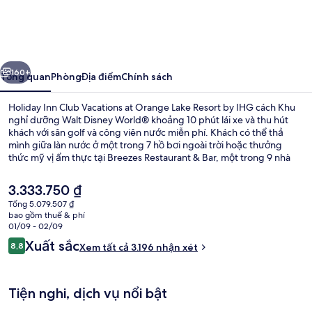
Inn
Club
Vacations
ước
Tiếp
at
160+
Tổng quan
Phòng
Địa điểm
Chính sách
Orange
Holiday Inn Club Vacations at Orange Lake Resort by IHG cách Khu
Lake
nghỉ dưỡng Walt Disney World® khoảng 10 phút lái xe và thu hút
khách với sân golf và công viên nước miễn phí. Khách có thể thả
Resort
mình giữa làn nước ở một trong 7 hồ bơi ngoài trời hoặc thưởng
by
thức mỹ vị ẩm thực tại Breezes Restaurant & Bar, một trong 9 nhà
hàng, phục vụ bữa trưa và bữa tối. Nơi lưu trú có 2 quán bar cạnh hồ
IHG
bơi, dòng sông lười và các tiện nghi trong phòng như tủ lạnh và lò vi
Giá
3.333.750 ₫
sóng. Du khách đánh giá cao hồ bơi và nhân viên nhiệt tình.
hiện
Tổng 5.079.507 ₫
tại
bao gồm thuế & phí
Công viên nước
là
01/09 - 02/09
3.333.750 ₫
Nhận
Xuất sắc
8,8
Xem tất cả 3.196 nhận xét
8,8 trên 10,
xét
Tiện nghi, dịch vụ nổi bật