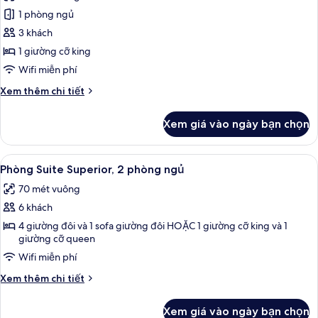
cả
1 phòng ngủ
ảnh
Phòng
3 khách
Suite
1 giường cỡ king
Superior,
Wifi miễn phí
1
Chi
Xem thêm chi tiết
phòng
tiết
ngủ
khác
Xem giá vào ngày bạn chọn
của
(1
Phòng
King)
Suite
Xem
Phòng Suite Superior, 2 phòng ngủ | 
12
Superior,
Phòng Suite Superior, 2 phòng ngủ
tất
1
70 mét vuông
phòng
cả
ngủ
6 khách
ảnh
(1
Phòng
4 giường đôi và 1 sofa giường đôi HOẶC 1 giường cỡ king và 1
King)
giường cỡ queen
Suite
Wifi miễn phí
Superior,
2
Chi
Xem thêm chi tiết
phòng
tiết
khác
ngủ
Xem giá vào ngày bạn chọn
của