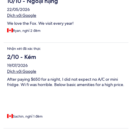
10/10 - Ngoại hạng
22/05/2026
Dịch với Google
We love the Fox. We visit every year!
Ryan, nghỉ 2 đêm
Nhận xét đã xác thực
2/10 - Kém
19/07/2026
Dịch với Google
After paying $650 for a night, I did not expect no A/C or mini
fridge. Wi fi was horrible. Below basic amenities for a high price.
Sachin, nghỉ 1 đêm