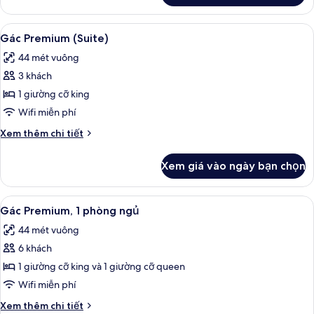
Phòng
Suite
Xem
Gác Premium (Suite) | Bộ đồ giường 
9
Superior,
Gác Premium (Suite)
tất
2
44 mét vuông
phòng
cả
ngủ
3 khách
ảnh
Gác
1 giường cỡ king
Premium
Wifi miễn phí
(Suite)
Chi
Xem thêm chi tiết
tiết
khác
Xem giá vào ngày bạn chọn
của
Gác
Premium
Xem
Gác Premium, 1 phòng ngủ | Bộ đồ gi
12
(Suite)
Gác Premium, 1 phòng ngủ
tất
44 mét vuông
cả
6 khách
ảnh
Gác
1 giường cỡ king và 1 giường cỡ queen
Premium,
Wifi miễn phí
1
Chi
Xem thêm chi tiết