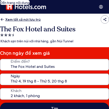
Đến trang nội dung
Xem tất cả nơi lưu trú
The Fox Hotel and Suites
Nơi
lưu
Khách sạn trên núi với nhà hàng, gần Núi Tunnel
trú
3.5
Chọn ngày để xem giá
sao
Điểm đến?
Ngày
Khách
Tìm