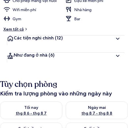
Cho phép mang vật nuôi
Đậu xe miễn phí
Wifi miễn phí
Nhà hàng
Gym
Bar
Xem tất cả
Các tiện nghi chính
(12)
Như đang ở nhà
(6)
Tùy chọn phòng
Kiểm tra lượng phòng vào những ngày này
Kiểm tra lượng phòng tối nay từ thg 8 6 - thg 8 7
Kiểm tra lượng phòng ngày mai
Tối nay
Ngày mai
thg 8 6 - thg 8 7
thg 8 7 - thg 8 8
Kiểm tra lượng phòng cuối tuần này từ thg 8 7 - thg 8 9
Kiểm tra lượng phòng cuối tuần