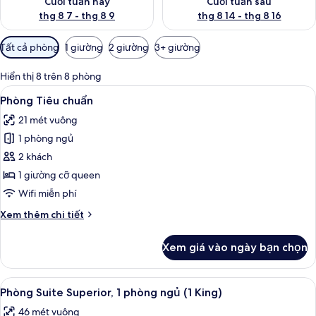
Cuối tuần này
Cuối tuần sau
thg 8 7 - thg 8 9
thg 8 14 - thg 8 16
Bộ
Tất cả phòng
1 giường
2 giường
3+ giường
lọc
có
Hiển thị 8 trên 8 phòng
thể
Xem
Phòng Tiêu chuẩn | Bộ đồ giường ca
6
Phòng Tiêu chuẩn
dùng
tất
để
21 mét vuông
cả
lọc
1 phòng ngủ
ảnh
tìm
Phòng
2 khách
phòng
Tiêu
1 giường cỡ queen
chuẩn
Wifi miễn phí
Chi
Xem thêm chi tiết
tiết
khác
Xem giá vào ngày bạn chọn
của
Phòng
Tiêu
Xem
Phòng Suite Superior, 1 phòng ngủ (1 
8
chuẩn
Phòng Suite Superior, 1 phòng ngủ (1 King)
tất
46 mét vuông