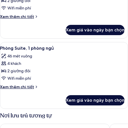
Phòng,
2 giường đôi
công
2
Wifi miễn phí
giường
Chi
Xem thêm chi tiết
đôi
tiết
khác
Xem giá vào ngày bạn chọn
của
Phòng,
2
Xem
Phòng Suite, 1 phòng ngủ | Bộ đồ giư
8
giường
Phòng Suite, 1 phòng ngủ
tất
đôi
46 mét vuông
cả
4 khách
ảnh
Phòng
2 giường đôi
Suite,
Wifi miễn phí
1
Chi
Xem thêm chi tiết
phòng
tiết
ngủ
khác
Xem giá vào ngày bạn chọn
của
Phòng
Suite,
Nơi lưu trú tương tự
1
phòng
Banff Rocky Mountain Resort
Charlton
ngủ