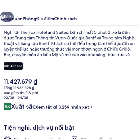
Hotel
and
ước
Tiếp
Suites
109+
Tổng quan
Phòng
Địa điểm
Chính sách
Nghỉ tại The Fox Hotel and Suites, bạn chỉ mất 5 phút đi xe là đến
được Trung tâm Thông tin Vườn Quốc gia Banff và Trung tâm Nghệ
thuật và Sáng tạo Banff. Khách có thể đến trung tâm thể dục để rèn
luyện thể lực hoặc thưởng thức vài món thơm ngon ở Chili’s Grill &
Bar, chuyên món ăn kiểu Mỹ và mở cửa vào bữa sáng, bữa trưa và
bữa tối. Các tiện nghi khác bao gồm quán bar/khu lounge, bồn tắm
spa và phòng tắm hơi. Hồ bơi và nhân viên nhiệt tình là những điều
VIP Access
được du khách đánh giá cao.
Giá
11.427.679 ₫
Bồn tắm spa trong nhà
hiện
Tổng 12.938.328 ₫
tại
bao gồm thuế & phí
là
23/08 - 24/08
11.427.679 ₫
Nhận
Xuất sắc
8,6
Xem tất cả 3.259 nhận xét
8,6 trên 10,
xét
Tiện nghi, dịch vụ nổi bật