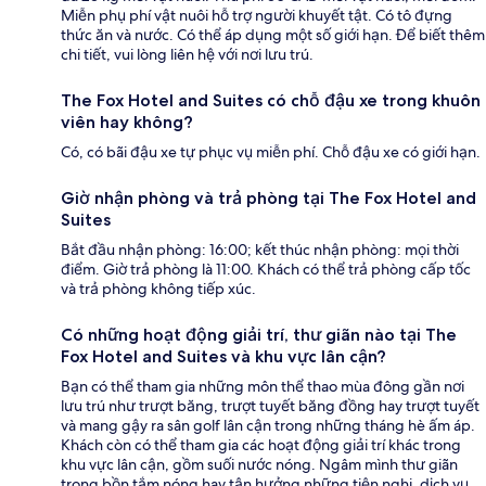
Miễn phụ phí vật nuôi hỗ trợ người khuyết tật. Có tô đựng
thức ăn và nước. Có thể áp dụng một số giới hạn. Để biết thêm
chi tiết, vui lòng liên hệ với nơi lưu trú.
The Fox Hotel and Suites có chỗ đậu xe trong khuôn
viên hay không?
Có, có bãi đậu xe tự phục vụ miễn phí. Chỗ đậu xe có giới hạn.
Giờ nhận phòng và trả phòng tại The Fox Hotel and
Suites
Bắt đầu nhận phòng: 16:00; kết thúc nhận phòng: mọi thời
điểm. Giờ trả phòng là 11:00. Khách có thể trả phòng cấp tốc
và trả phòng không tiếp xúc.
Có những hoạt động giải trí, thư giãn nào tại The
Fox Hotel and Suites và khu vực lân cận?
Bạn có thể tham gia những môn thể thao mùa đông gần nơi
lưu trú như trượt băng, trượt tuyết băng đồng hay trượt tuyết
và mang gậy ra sân golf lân cận trong những tháng hè ấm áp.
Khách còn có thể tham gia các hoạt động giải trí khác trong
khu vực lân cận, gồm suối nước nóng. Ngâm mình thư giãn
trong bồn tắm nóng hay tận hưởng những tiện nghi, dịch vụ