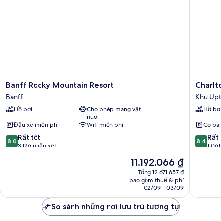
Banff
Charlton
Banff Rocky Mountain Resort
Charlt
Rocky
Banff
Banff
Khu Up
Mountain
Khu
Hồ bơi
Cho phép mang vật
Hồ bơ
Resort
Uptown
nuôi
Banff
Đậu xe miễn phí
Wifi miễn phí
Có bãi
8.0
8.4
Rất tốt
Rất 
8,0
8,4
trên
trên
3.126 nhận xét
1.061
10,
10,
Giá
11.192.066 ₫
Rất
Rất
hiện
tốt,
tốt,
Tổng 12.671.657 ₫
tại
bao gồm thuế & phí
3.126
1.061
là
02/09 - 03/09
nhận
nhận
11.192.066 ₫
xét
xét
So sánh những nơi lưu trú tương tự