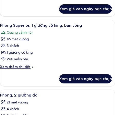
phòng
tiết
ngủ
khác
Xem giá vào ngày bạn chọn
của
Gác
Premium,
Xem
Phòng Superior, 1 giường cỡ king, ban
9
1
Phòng Superior, 1 giường cỡ king, ban công
tất
phòng
Quang cảnh núi
ngủ
cả
46 mét vuông
ảnh
Phòng
3 khách
Superior,
1 giường cỡ king
1
Wifi miễn phí
giường
Chi
Xem thêm chi tiết
cỡ
tiết
king,
khác
Xem giá vào ngày bạn chọn
của
ban
Phòng
công
Superior,
Xem
Phòng, 2 giường đôi | Bộ đồ giường 
6
1
Phòng, 2 giường đôi
tất
giường
21 mét vuông
cỡ
cả
king,
4 khách
ảnh
ban