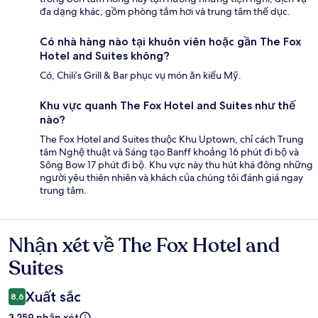
đa dạng khác, gồm phòng tắm hơi và trung tâm thể dục.
Có nhà hàng nào tại khuôn viên hoặc gần The Fox
Hotel and Suites không?
Có, Chili’s Grill & Bar phục vụ món ăn kiểu Mỹ.
Khu vực quanh The Fox Hotel and Suites như thế
nào?
The Fox Hotel and Suites thuộc Khu Uptown, chỉ cách Trung
tâm Nghệ thuật và Sáng tạo Banff khoảng 16 phút đi bộ và
Sông Bow 17 phút đi bộ. Khu vực này thu hút khá đông những
người yêu thiên nhiên và khách của chúng tôi đánh giá ngay
trung tâm.
Nhận xét về The Fox Hotel and
Nhận
xét
Suites
Xuất sắc
8,6
3.259 nhận xét