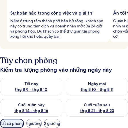
Sự hoàn hảo trong công việc và giải trí
Ăn tối 
Nằm ở trung tâm thành phố bên bờ sông, khách sạn
Quán bi
này có trung tâm dịch vụ doanh nhân mở cửa 24 giờ
nhìn ra
và phòng họp. Du khách có thể thư giãn tại phòng
chọn với
xông hơi khô hoặc quầy bar.
cơ.
Tùy chọn phòng
Kiểm tra lượng phòng vào những ngày này
Kiểm tra lượng phòng tối nay từ thg 8 9 - thg 8 10
Kiểm tra lượng phòng ngày mai 
Tối nay
Ngày mai
thg 8 9 - thg 8 10
thg 8 10 - thg 8 11
Kiểm tra lượng phòng cuối tuần này từ thg 8 14 - thg 8 16
Kiểm tra lượng phòng cuối tuần
Cuối tuần này
Cuối tuần sau
thg 8 14 - thg 8 16
thg 8 21 - thg 8 23
Bộ
Tất cả phòng
1 giường
2 giường
lọc