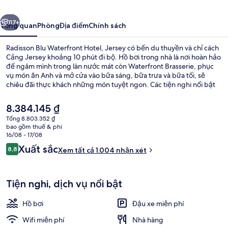
Hotel,
ước
Tiếp
Jersey
117+
Tổng quan
Phòng
Địa điểm
Chính sách
Radisson Blu Waterfront Hotel, Jersey có bến du thuyền và chỉ cách
Cảng Jersey khoảng 10 phút đi bộ. Hồ bơi trong nhà là nơi hoàn hảo
để ngâm mình trong làn nước mát còn Waterfront Brasserie, phục
vụ món ăn Anh và mở cửa vào bữa sáng, bữa trưa và bữa tối, sẽ
chiêu đãi thực khách những món tuyệt ngon. Các tiện nghi nổi bật
khác bao gồm quán bar/khu lounge, câu lạc bộ sức khỏe và trung
tâm thể thao. Nhân viên nhiệt tình và địa điểm là những điều được
Giá
8.384.145 ₫
du khách đánh giá cao.
hiện
Tổng 8.803.352 ₫
tại
bao gồm thuế & phí
Quang cảnh nhìn từ nơi lưu trú
là
16/08 - 17/08
8.384.145 ₫
Nhận
Xuất sắc
8,8
Xem tất cả 1.004 nhận xét
8,8 trên 10,
xét
Tiện nghi, dịch vụ nổi bật
Hồ bơi
Đậu xe miễn phí
Wifi miễn phí
Nhà hàng