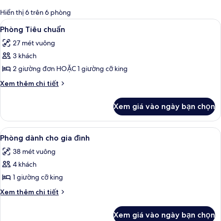
có
Hiển thị 6 trên 6 phòng
thể
Xem
Phòng Tiêu chuẩn | Bộ trải giường bằn
7
Phòng Tiêu chuẩn
dùng
tất
để
27 mét vuông
cả
lọc
3 khách
ảnh
tìm
Phòng
2 giường đơn HOẶC 1 giường cỡ king
phòng
Tiêu
Chi
Xem thêm chi tiết
chuẩn
tiết
khác
Xem giá vào ngày bạn chọn
của
Phòng
Tiêu
Xem
Phòng dành cho gia đình | Bộ trải giư
10
chuẩn
Phòng dành cho gia đình
tất
38 mét vuông
cả
4 khách
ảnh
Phòng
1 giường cỡ king
dành
Chi
Xem thêm chi tiết
cho
tiết
khác
gia
Xem giá vào ngày bạn chọn
của