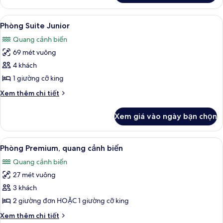
đình
Phòng
dành
Xem
Phòng Suite Junior | Bộ trải giường bằ
8
cho
Phòng Suite Junior
tất
gia
Quang cảnh biển
đình
cả
69 mét vuông
ảnh
Phòng
4 khách
Suite
1 giường cỡ king
Junior
Chi
Xem thêm chi tiết
tiết
khác
Xem giá vào ngày bạn chọn
của
Phòng
Suite
Xem
Phòng Premium, quang cảnh biển | Bộ t
8
Junior
Phòng Premium, quang cảnh biển
tất
Quang cảnh biển
cả
27 mét vuông
ảnh
Phòng
3 khách
Premium,
2 giường đơn HOẶC 1 giường cỡ king
quang
Chi
Xem thêm chi tiết
cảnh