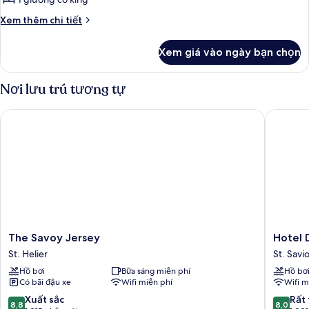
có
Chi
Xem thêm chi tiết
tầm
tiết
nhìn
khác
Xem giá vào ngày bạn chọn
của
toàn
Phòng
cảnh
Suite
Nơi lưu trú tương tự
có
tầm
The Savoy Jersey
Hotel D
nhìn
toàn
cảnh
The
Hotel
The Savoy Jersey
Hotel 
Savoy
De
St. Helier
St. Savi
Jersey
Norman
Hồ bơi
Bữa sáng miễn phí
Hồ bơ
St.
St.
Có bãi đậu xe
Wifi miễn phí
Wifi m
Helier
Saviour
8.8
8.0
Xuất sắc
Rất 
8,8
8,0