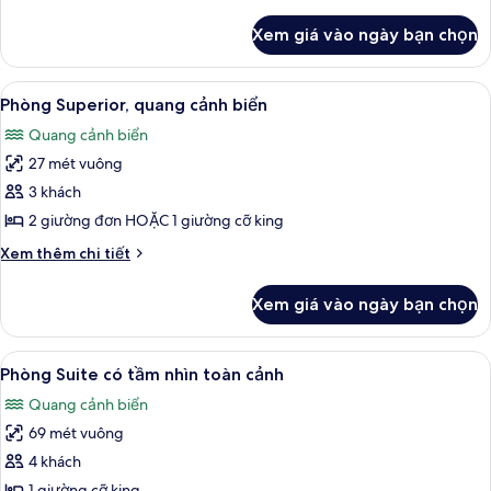
tiết
biển
khác
Xem giá vào ngày bạn chọn
của
Phòng
Premium,
Xem
Phòng Superior, quang cảnh biển | Bộ 
9
quang
Phòng Superior, quang cảnh biển
tất
cảnh
Quang cảnh biển
biển
cả
27 mét vuông
ảnh
Phòng
3 khách
Superior,
2 giường đơn HOẶC 1 giường cỡ king
quang
Chi
Xem thêm chi tiết
cảnh
tiết
biển
khác
Xem giá vào ngày bạn chọn
của
Phòng
Superior,
Xem
Bộ trải giường bằng vải cotton Ai Cập,
12
quang
Phòng Suite có tầm nhìn toàn cảnh
tất
cảnh
Quang cảnh biển
biển
cả
69 mét vuông
ảnh
Phòng
4 khách
Suite
1 giường cỡ king