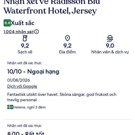
Nhận xét về Radisson Blu
Nhận
xét
Waterfront Hotel, Jersey
Xuất sắc
8,8
1.004 nhận xét
9,2
9,2
9,0
Sạch sẽ
Địa điểm
Nhân viên & dịch vụ
Nhận
Nhận xét đã xác thực
xét
10/10 - Ngoại hạng
01/08/2026
Dịch với Google
Fantastisk utsikt över havet. Sköna sängar, god frukost och
trevlig personal.
Hélène, nghỉ 3 đêm
Nhận xét đã xác thực
8/10 - Rất tốt