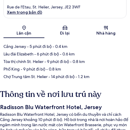
Rue de l'Etau, St. Helier, Jersey, JE2 3WF
Xem trong bản đồ
Bản đồ
Lân cận
Đi lại
Nhà hàng
Cảng Jersey
- 5 phút đi bộ
- 0.4 km
Lâu đài Elizabeth
- 6 phút đi bộ
- 0.6 km
Tòa thị chính St. Helier
- 9 phút đi bộ
- 0.8 km
Phố King
- 9 phút đi bộ
- 0.8 km
Chợ Trung tâm St. Helier
- 14 phút đi bộ
- 1.2 km
Thông tin về nơi lưu trú này
Radisson Blu Waterfront Hotel, Jersey
Radisson Blu Waterfront Hotel, Jersey có bến du thuyền và chỉ cách
Cảng Jersey khoảng 10 phút đi bộ. Hồ bơi trong nhà là nơi hoàn hảo để
ngâm mình trong làn nước mát còn Waterfront Brasserie, phục vụ món
ăn Anh và mở cửa vào bữa sáng, bữa trưa và bữa tối, sẽ chiêu đãi thực