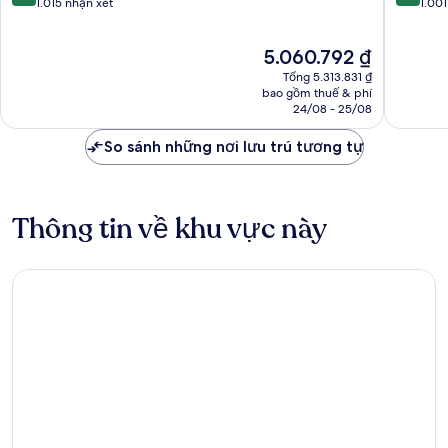
trên
trên
1.015 nhận xét
1.001
10,
10,
Xuất
Rất
Giá
5.060.792 ₫
sắc,
tốt,
hiện
1.015
1.001
Tổng 5.313.831 ₫
tại
nhận
nhận
bao gồm thuế & phí
là
24/08 - 25/08
xét
xét
5.060.792 ₫
So sánh những nơi lưu trú tương tự
Thông tin về khu vực này