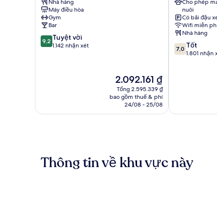
Nhà hàng
Cho phép ma
City
Quarter
Máy điều hòa
nuôi
Khu
Gym
Có bãi đậu x
tam
Bar
Wifi miễn ph
giác
Nhà hàng
9.2
Tuyệt vời
Baltic
9,2
7.0
Tốt
trên
1.142 nhận xét
7,0
trên
1.801 nhận 
10,
10,
Tuyệt
Tốt,
vời,
Giá
2.092.161 ₫
1.801
1.142
hiện
nhận
nhận
Tổng 2.595.339 ₫
tại
xét
bao gồm thuế & phí
xét
là
24/08 - 25/08
2.092.161 ₫
Thông tin về khu vực này