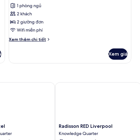
Phòng
xét)
1 phòng ngủ
2
2 khách
giường
2 giường đơn
đơn
Wifi miễn phí
Deluxe
Chi
Xem thêm chi tiết
tiết
khác
á
Xem giá
của
Phòng
2
giường
đơn
Deluxe
l
Radisson RED Liverpool
Radisson
el
Radisson RED Liverpool
RED
uarter
Knowledge Quarter
Liverpool