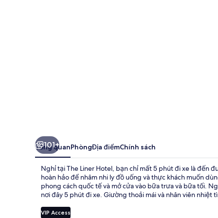
Hotel
101+
Tổng quan
Phòng
Địa điểm
Chính sách
Nghỉ tại The Liner Hotel, bạn chỉ mất 5 phút đi xe là đến 
hoàn hảo để nhâm nhi ly đồ uống và thực khách muốn dù
phong cách quốc tế và mở cửa vào bữa trưa và bữa tối. Ngo
nơi đây 5 phút đi xe. Giường thoải mái và nhân viên nhiệt 
VIP Access