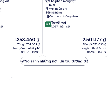
ng vật
Cho phép mang vật
Knowledge
nuôi
Quarter
e
Wifi miễn phí
í
Nhà hàng
Có phòng thông nhau
9.2
Tuyệt vời
9,2
trên
xét
1.097 nhận xét
10,
Tuyệt
Giá
Giá
1.353.460 ₫
2.501.177 ₫
vời,
hiện
hiện
1.097
Tổng 1.709.039 ₫
Tổng 3.072.033 ₫
tại
tại
nhận
bao gồm thuế & phí
bao gồm thuế & phí
là
là
09/08 - 10/08
06/09 - 07/09
xét
1.353.460 ₫
2.501.177 ₫
So sánh những nơi lưu trú tương tự