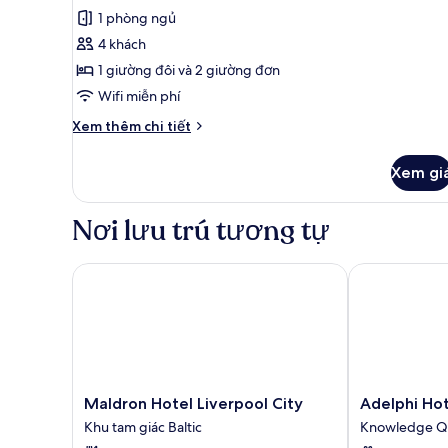
Cabin
xét)
1 phòng ngủ
dành
4 khách
cho
1 giường đôi và 2 giường đơn
gia
Wifi miễn phí
đình
(Deluxe)
Chi
Xem thêm chi tiết
tiết
khác
Xem gi
của
Cabin
dành
Nơi lưu trú tương tự
cho
gia
đình
Maldron Hotel Liverpool City
Adelphi Hote
(Deluxe)
Maldron
Adelphi
Maldron Hotel Liverpool City
Adelphi Hot
Hotel
Hotel
Khu tam giác Baltic
Knowledge Q
Liverpool
Knowledge