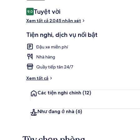
Nhận
Tuyệt vời
9,0
9,0 trên 10,
xét
Bar (trong k
Xem tất cả 2.045 nhận xét
Tiện nghi, dịch vụ nổi bật
Đậu xe miễn phí
Nhà hàng
Quầy tiếp tân 24/7
Xem tất cả
Các tiện nghi chính
(12)
Như đang ở nhà
(6)
Tùy chọn phòng