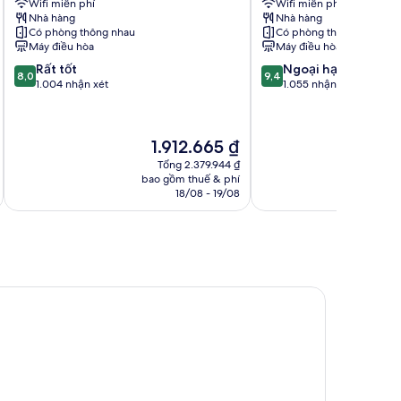
Wifi miễn phí
Wifi miễn phí
Liverpool
Docks
Nhà hàng
Nhà hàng
Liverpool
Có phòng thông nhau
Có phòng thông nhau
Máy điều hòa
Máy điều hòa
8.0
9.4
Rất tốt
Ngoại hạng
8,0
9,4
trên
trên
1.004 nhận xét
1.055 nhận xét
10,
10,
Rất
Ngoại
tốt,
hạng,
Giá
G
1.912.665 ₫
2
1.004
1.055
hiện
h
nhận
nhận
Tổng 2.379.944 ₫
tại
tạ
bao gồm thuế & phí
ba
xét
xét
là
là
18/08 - 19/08
1.912.665 ₫
2