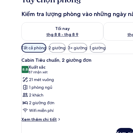
Kiểm tra lượng phòng vào những ngày n
Kiểm tra lượng phòng tối nay từ thg 8 8 - thg 8 9
Kiểm tra lượn
Tối nay
thg 8 8 - thg 8 9
thg
Bộ
Tất cả phòng
2 giường
3+ giường
1 giường
lọc
Xem
Cabin Tiêu chuẩn, 2 giường đơ
có
9
Cabin Tiêu chuẩn, 2 giường đơn
tất
thể
Xuất sắc
cả
8,8
dùng
8,8 trên 10
(87
87 nhận xét
để
ảnh
nhận
21 mét vuông
lọc
Cabin
xét)
1 phòng ngủ
tìm
Tiêu
2 khách
phòng
chuẩn,
2 giường đơn
2
Wifi miễn phí
giường
đơn
Chi
Xem thêm chi tiết
tiết
khác