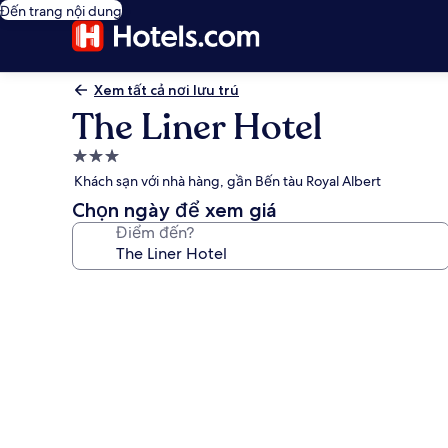
Đến trang nội dung
Xem tất cả nơi lưu trú
The Liner Hotel
Nơi
lưu
Khách sạn với nhà hàng, gần Bến tàu Royal Albert
trú
Chọn ngày để xem giá
3.0
Điểm đến?
sao
Thư
viện
ảnh
về
The
Liner