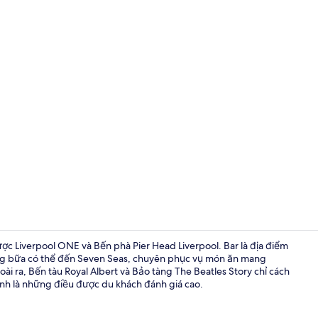
Penthouse | 
được Liverpool ONE và Bến phà Pier Head Liverpool. Bar là địa điểm
ng bữa có thể đến Seven Seas, chuyên phục vụ món ăn mang
ài ra, Bến tàu Royal Albert và Bảo tàng The Beatles Story chỉ cách
Penthouse | 
tình là những điều được du khách đánh giá cao.