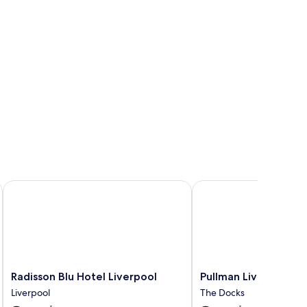
Radisson Blu Hotel Liverpool
Pullman Liverpool
Radisson
Pullman
Radisson Blu Hotel Liverpool
Pullman Liverpool
Blu
Liverpool
Liverpool
The Docks
Hotel
The