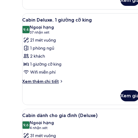
Xem gi
của
Cabin
Tiêu
Xem
Cabin Deluxe, 1 giường cỡ kin
21
chuẩn,
Cabin Deluxe, 1 giường cỡ king
tất
2
Ngoại hạng
giường
cả
9,4
9,4 trên 10
(37
37 nhận xét
đơn
ảnh
nhận
21 mét vuông
Cabin
xét)
1 phòng ngủ
Deluxe,
2 khách
1
1 giường cỡ king
giường
Wifi miễn phí
cỡ
king
Chi
Xem thêm chi tiết
tiết
khác
Xem gi
của
Cabin
Deluxe,
Xem
Cabin dành cho gia đình (Delu
17
1
Cabin dành cho gia đình (Deluxe)
tất
giường
Ngoại hạng
cỡ
cả
9,6
9,6 trên 10
(4
4 nhận xét
king
ảnh
nhận
31 mét vuông