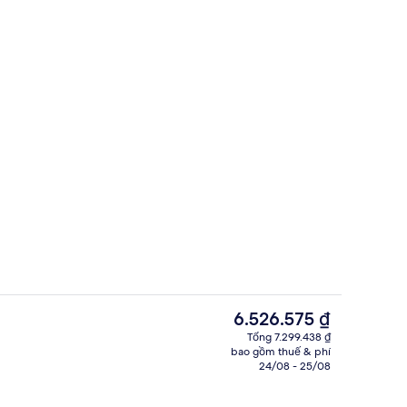
Nhà hàng
i lưu trú
Giá
6.526.575 ₫
hiện
Tổng 7.299.438 ₫
tại
bao gồm thuế & phí
Lounge
là
24/08 - 25/08
6.526.575 ₫