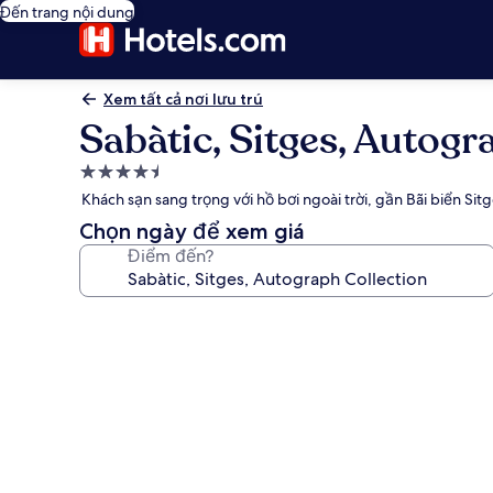
Đến trang nội dung
Xem tất cả nơi lưu trú
Sabàtic, Sitges, Autogr
Nơi
lưu
Khách sạn sang trọng với hồ bơi ngoài trời, gần Bãi biển Sit
trú
Chọn ngày để xem giá
4.5
Điểm đến?
sao
Thư
viện
ảnh
về
Sabàtic,
Sitges,