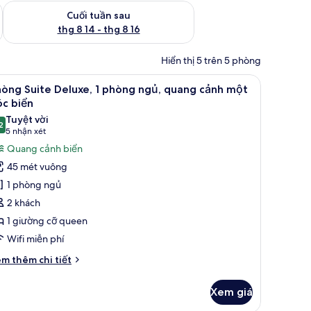
 thg 8 7 - thg 8 9
Kiểm tra lượng phòng cuối tuần tới từ thg 8 14 - thg 8 16
Cuối tuần sau
thg 8 14 - thg 8 16
Hiển thị 5 trên 5 phòng
 nệm có lớp đệm bông, minibar
em
Phòng Suite Deluxe, 1 phòng ngủ, quang cảnh 
5
òng Suite Deluxe, 1 phòng ngủ, quang cảnh một
ất
c biển
ả
Tuyệt vời
2
nh
9,2 trên 10
(5
5 nhận xét
hòng
nhận
Quang cảnh biển
uite
xét)
45 mét vuông
eluxe,
1 phòng ngủ
2 khách
hòng
1 giường cỡ queen
gủ,
Wifi miễn phí
uang
ảnh
i
m thêm chi tiết
ột
́t
ác
óc
Xem giá
a
iển
hòng