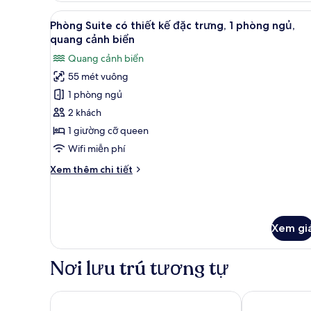
quang
Suite
Xem
Phòng Suite có thiết kế đặc tr
5
dành
cảnh
Phòng Suite có thiết kế đặc trưng, 1 phòng ngủ,
tất
cho
quang cảnh biển
một
gia
cả
góc
Quang cảnh biển
đình,
ảnh
biển
2
55 mét vuông
Phòng
phòng
(Balcony)
1 phòng ngủ
Suite
ngủ,
ban
có
2 khách
công,
thiết
1 giường cỡ queen
quang
kế
cảnh
Wifi miễn phí
đặc
một
Chi
Xem thêm chi tiết
góc
trưng,
tiết
biển
1
khác
(Balcony)
của
phòng
Phòng
ngủ,
Xem gi
Suite
quang
có
cảnh
thiết
Nơi lưu trú tương tự
kế
biển
đặc
trưng,
Hotel Calipolis
Hotel URH Sit
1