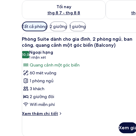
Kiểm tra lượng phòng tối nay từ thg 8 7 - thg 8 8
Kiểm tra lượn
Tối nay
thg 8 7 - thg 8 8
th
Bộ
Tất cả phòng
2 giường
1 giường
lọc
Xem
1 phòng ngủ, bộ đồ giường ca
có
5
Phòng Suite dành cho gia đình, 2 phòng ngủ, ban
tất
thể
công, quang cảnh một góc biển (Balcony)
cả
dùng
Ngoại hạng
10,0
để
ảnh
10,0 trên 10
(1
1 nhận xét
lọc
Phòng
nhận
Quang cảnh một góc biển
tìm
Suite
xét)
60 mét vuông
phòng
dành
1 phòng ngủ
cho
3 khách
gia
2 giường đôi
đình,
Wifi miễn phí
2
phòng
Chi
Xem thêm chi tiết
ngủ,
tiết
khác
ban
Xem gi
của
công,
Phòng