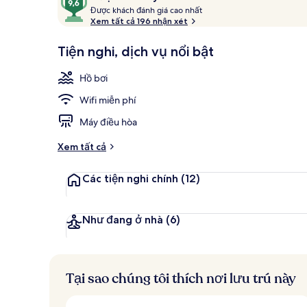
xét
Đ
trên
Được khách đánh giá cao nhất
ư
Xem tất cả 196 nhận xét
10,
ợ
Được
Hồ bơi ngoài 
c
Tiện nghi, dịch vụ nổi bật
khách
yêu
k
Hồ bơi
thích
h
á
Wifi miễn phí
c
h
Máy điều hòa
đ
Xem tất cả
á
n
Các tiện nghi chính
(12)
h
g
i
Như đang ở nhà
(6)
á
c
a
Tại sao chúng tôi thích nơi lưu trú này
o
n