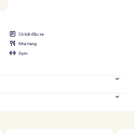
trời, dù/ô trên bãi biển/hồ bơi, ghế dài tắm nắng
Có bãi đậu xe
Nhà hàng
Gym