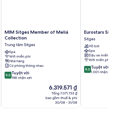
MIM
Eurostars
MIM Sitges Member of Meliá
Eurostars Sitges
Sitges
Sitges
Collection
Sitges
Member
Sitges
Trung tâm Sitges
Hồ bơi
of
Spa
Meliá
Spa
Đậu xe miễn phí
Wifi miễn phí
Collection
Wifi miễn phí
Nhà hàng
Trung
Có phòng thông nhau
9.0
Tuyệt vời
tâm
9,0
trên
1.001 nhận xét
9.0
Sitges
Tuyệt vời
9,0
10,
trên
748 nhận xét
Tuyệt
10,
Giá
G
6.319.571 ₫
vời,
Tuyệt
hiện
h
1.001
vời,
Tổng 7.071.733 ₫
tại
t
nhận
bao gồm thuế & phí
ba
748
là
l
30/08 - 31/08
xét
nhận
6.319.571 ₫
5
xét