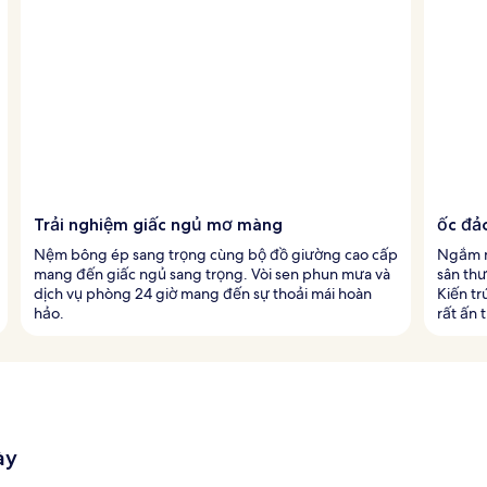
Trải nghiệm giấc ngủ mơ màng
ốc đả
Nệm bông ép sang trọng cùng bộ đồ giường cao cấp
Ngắm n
mang đến giấc ngủ sang trọng. Vòi sen phun mưa và
sân thư
dịch vụ phòng 24 giờ mang đến sự thoải mái hoàn
Kiến tr
hảo.
rất ấn 
ày