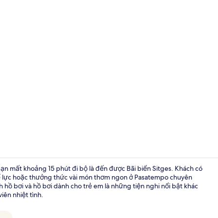
Video của nơ
à bạn mất khoảng 15 phút đi bộ là đến được Bãi biển Sitges. Khách có
hể lực hoặc thưởng thức vài món thơm ngon ở Pasatempo chuyên
h hồ bơi và hồ bơi dành cho trẻ em là những tiện nghi nổi bật khác
Nhà hàng
iên nhiệt tình.