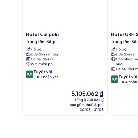
phòng
ngủ,
quang
cảnh
biển
Hotel
Hotel
Hotel Calipolis
Hotel URH S
Calipolis
URH
Trung tâm Sitges
Trung tâm Sit
Trung
Sitges
Hồ bơi
Hồ bơi
tâm
Playa
Đưa đón sân bay
Đưa đón sân 
Sitges
Trung
Có bãi đậu xe
Cho phép ma
tâm
Wifi miễn phí
nuôi
Sitges
Có bãi đậu x
9.0
Tuyệt vời
9,0
9.0
Tuyệt vời
trên
1.007 nhận xét
9,0
trên
1.004 nhận 
10,
10,
Tuyệt
Giá
5.105.062 ₫
Tuyệt
vời,
hiện
vời,
1.007
Tổng 5.735.834 ₫
tại
1.004
nhận
bao gồm thuế & phí
là
nhận
30/08 - 31/08
xét
5.105.062 ₫
xét