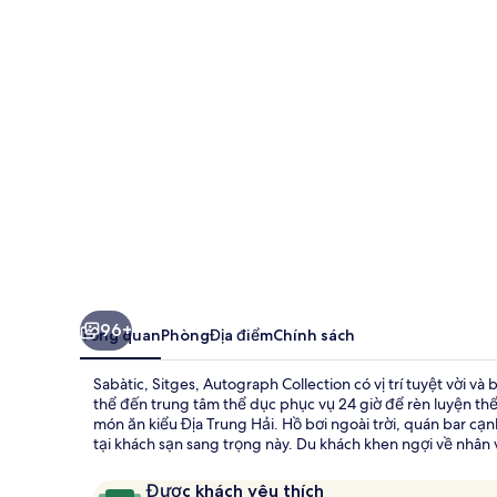
Autograph
Collection
96+
Tổng quan
Phòng
Địa điểm
Chính sách
Sabàtic, Sitges, Autograph Collection có vị trí tuyệt vời v
thể đến trung tâm thể dục phục vụ 24 giờ để rèn luyện t
món ăn kiểu Địa Trung Hải. Hồ bơi ngoài trời, quán bar cạn
tại khách sạn sang trọng này. Du khách khen ngợi về nhân v
Nhận
9,6
Được khách yêu thích