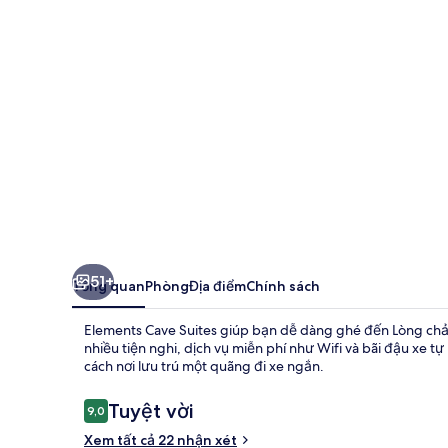
Suites
51+
Tổng quan
Phòng
Địa điểm
Chính sách
Elements Cave Suites giúp bạn dễ dàng ghé đến Lòng chảo 
nhiều tiện nghi, dịch vụ miễn phí như Wifi và bãi đậu xe tự
cách nơi lưu trú một quãng đi xe ngắn.
Nhận
Tuyệt vời
9,0
9,0 trên 10,
xét
Xem tất cả 22 nhận xét