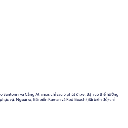
Studio Suite
Santorini và Cảng Athinios chỉ sau 5 phút đi xe. Bạn có thể hưởng
 phục vụ. Ngoài ra, Bãi biển Kamari và Red Beach (Bãi biển đỏ) chỉ
Studio Suite