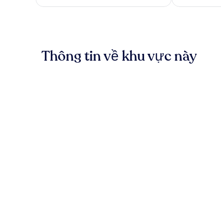
xét
xét
2.768.854 ₫
Thông tin về khu vực này