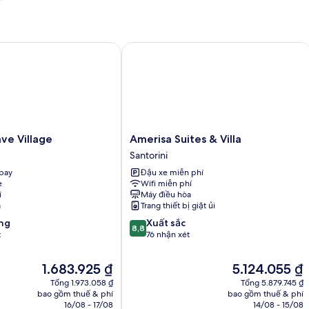
 Village
Amerisa Suites & Villa
Amerisa
ave Village
Amerisa Suites & Villa
Suites
Santorini
&
bay
Đậu xe miễn phí
Villa
e
Wifi miễn phí
Santorini
í
Máy điều hòa
a
Trang thiết bị giặt ủi
8.8
ng
Xuất sắc
8,8
trên
t
76 nhận xét
10,
Xuất
Giá
Giá
1.683.925 ₫
5.124.055 ₫
sắc,
hiện
hiện
Tổng 1.973.058 ₫
Tổng 5.879.745 ₫
76
tại
tại
bao gồm thuế & phí
bao gồm thuế & phí
nhận
là
là
16/08 - 17/08
14/08 - 15/08