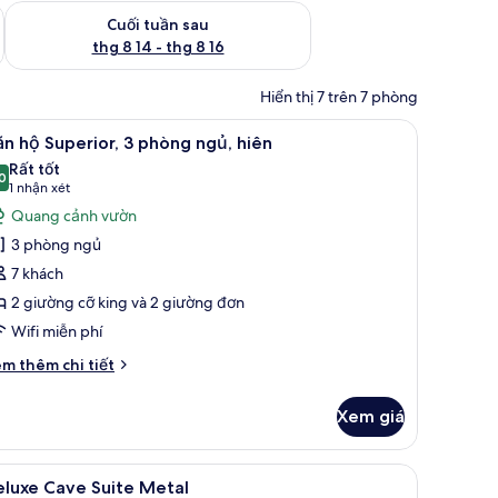
 thg 8 7 - thg 8 9
Kiểm tra lượng phòng cuối tuần tới từ thg 8 14 - thg 8 16
Cuối tuần sau
thg 8 14 - thg 8 16
Hiển thị 7 trên 7 phòng
ờng cao cấp, nệm có lớp đệm bông, két bảo mật tại phòng
em
Căn hộ Superior, 3 phòng ngủ, hiên | Bộ đồ 
19
n hộ Superior, 3 phòng ngủ, hiên
ất
Rất tốt
ả
0
8,0 trên 10
(1
1 nhận xét
nh
nhận
Quang cảnh vườn
ăn
xét)
3 phòng ngủ
ộ
7 khách
uperior,
2 giường cỡ king và 2 giường đơn
Wifi miễn phí
hòng
gủ,
i
m thêm chi tiết
iên
́t
ác
Xem giá
a
ăn
o mật tại phòng
đệm bông, két bảo mật tại phòng
em
Bộ đồ giường cao cấp, nệm có lớp đệm bông
9
perior,
eluxe Cave Suite Metal