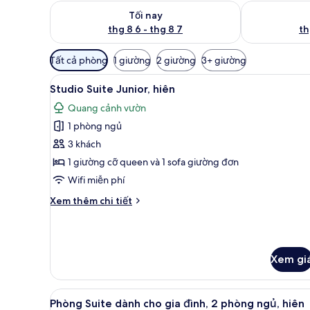
Kiểm tra lượng phòng tối nay từ thg 8 6 - thg 8 7
Kiểm tra lượn
Tối nay
thg 8 6 - thg 8 7
th
Bộ
Tất cả phòng
1 giường
2 giường
3+ giường
lọc
Xem
Studio Suite Junior, hiên | Bộ
có
9
Studio Suite Junior, hiên
tất
thể
Quang cảnh vườn
cả
dùng
1 phòng ngủ
để
ảnh
lọc
Studio
3 khách
tìm
Suite
1 giường cỡ queen và 1 sofa giường đơn
phòng
Junior,
Wifi miễn phí
hiên
Chi
Xem thêm chi tiết
tiết
khác
của
Studio
Xem gi
Suite
Junior,
hiên
Xem
Phòng Suite dành cho gia đình
9
Phòng Suite dành cho gia đình, 2 phòng ngủ, hiên