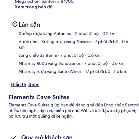
Megalochori, Santorini, 84700
Xem trong bản đồ
Lân cận
Xưởng rượu vang Antoniou
- 2 phút đi bộ
- 0.2 km
Vườn nho - Xưởng rượu vang Gavalas
- 7 phút đi bộ
- 0.6
km
Bản
Lòng chảo Santorini
- 7 phút đi bộ
- 0.6 km
Nhà máy Rượu vang Venetsanos
- 7 phút đi bộ
- 0.6 km
Nhà máy rượu vang Santo Wines
- 17 phút đi bộ
- 1.5 km
Hiển thị thêm
Elements Cave Suites
Elements Cave Suites giúp bạn dễ dàng ghé đến Lòng chảo Santorini
nhiều tiện nghi, dịch vụ miễn phí như Wifi và bãi đậu xe tự phục vụ.
nơi lưu trú một quãng đi xe ngắn.
Quy mô khách sạn