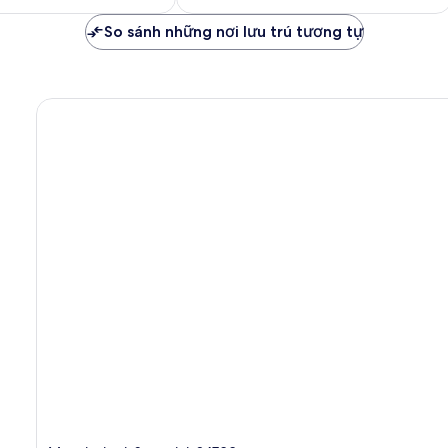
xét
1.683.925 ₫
5.124.055 ₫
So sánh những nơi lưu trú tương tự