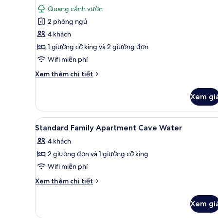
tất
Quang cảnh vườn
cả
2 phòng ngủ
ảnh
Phòng
4 khách
Suite
1 giường cỡ king và 2 giường đơn
dành
Wifi miễn phí
cho
Chi
Xem thêm chi tiết
gia
tiết
đình,
khác
Xem gi
của
2
Phòng
phòng
Suite
Xem
Bộ đồ giường cao cấp, nệm 
ngủ,
8
dành
Standard Family Apartment Cave Water
tất
hiên
cho
4 khách
gia
cả
đình,
2 giường đơn và 1 giường cỡ king
ảnh
2
Standard
Wifi miễn phí
phòng
Family
ngủ,
Chi
Xem thêm chi tiết
hiên
Apartment
tiết
khác
Cave
Xem gi
của
Water
Standard