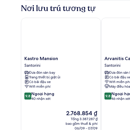
Family
Nơi lưu trú tương tự
Apartment
Cave
Water
Kastro Mansion
Arvanitis Cave
Kastro
Arvanitis
Kastro Mansion
Arvanitis C
Mansion
Cave
Santorini
Santorini
Santorini
Village
Đưa đón sân bay
Đưa đón sân 
Santorini
Trang thiết bị giặt ủi
Có bãi đậu x
Có bãi đậu xe
Wifi miễn ph
Wifi miễn phí
Máy điều hò
9.8
9.8
Ngoại hạng
Ngoại hạ
9,8
9,8
trên
trên
40 nhận xét
46 nhận xé
10,
10,
Ngoại
Ngoại
Giá
2.768.854 ₫
hạng,
hạng,
hiện
Tổng 3.387.287 ₫
40
46
tại
bao gồm thuế & phí
nhận
nhận
là
06/09 - 07/09