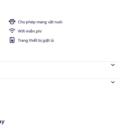
ior, 3 phòng ngủ, hiên | Khu phòng khách | Smart TV 32-inch có truyền hìn
Cho phép mang vật nuôi
Wifi miễn phí
Trang thiết bị giặt ủi
ày