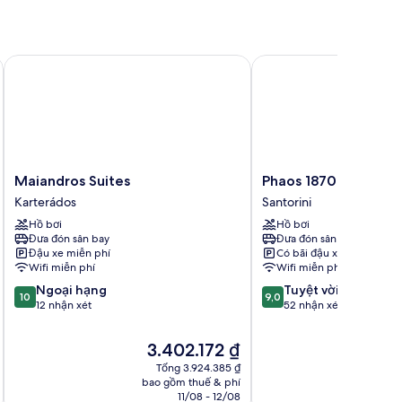
Maiandros Suites
Phaos 1870 A Restored
Maiandros
Phaos
Maiandros Suites
Phaos 1870 A Restor
Suites
1870
Karterádos
Santorini
Karterádos
A
Hồ bơi
Hồ bơi
Restored
Đưa đón sân bay
Đưa đón sân bay
Winery
Đậu xe miễn phí
Có bãi đậu xe
Santorini
Wifi miễn phí
Wifi miễn phí
10.0
9.0
Ngoại hạng
Tuyệt vời
10
9,0
trên
trên
12 nhận xét
52 nhận xét
10,
10,
Ngoại
Tuyệt
Giá
3.402.172 ₫
hạng,
vời,
hiện
Tổng 3.924.385 ₫
12
52
tại
bao gồm thuế & phí
nhận
nhận
là
11/08 - 12/08