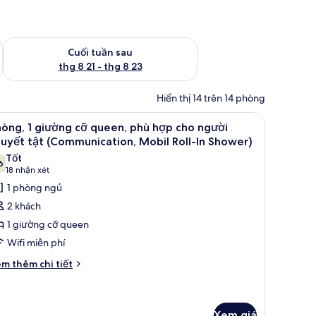
 thg 8 14 - thg 8 16
Kiểm tra lượng phòng cuối tuần tới từ thg 8 21 - thg 8 23
Cuối tuần sau
thg 8 21 - thg 8 23
Hiển thị 14 trên 14 phòng
em
Két bảo mật tại phòng, bàn, màn/rèm cản sán
5
òng, 1 giường cỡ queen, phù hợp cho người
ất
uyết tật (Communication, Mobil Roll-In Shower)
ả
Tốt
6
nh
7,6 trên 10
(18
18 nhận xét
hòng,
nhận
1 phòng ngủ
xét)
2 khách
iường
1 giường cỡ queen
ỡ
Wifi miễn phí
ueen,
i
hù
m thêm chi tiết
́t
ợp
ác
ho
a
gười
òng,
Xem giá