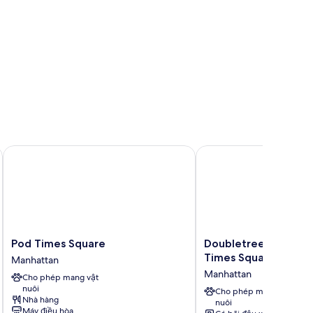
 Square South by IHG
Pod Times Square
Doubletree by Hilton 
Pod
Doubletree
Pod Times Square
Doubletree by Hilto
Times
by
Times Square South
Manhattan
Square
Hilton
Manhattan
Cho phép mang vật
Manhattan
New
nuôi
York
Cho phép mang vật
Nhà hàng
nuôi
Times
Máy điều hòa