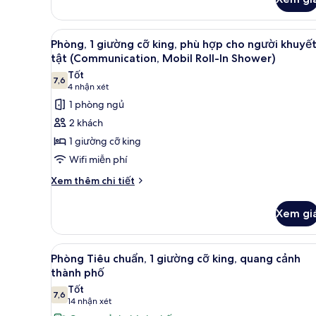
của
thành
Phòng
phố
Tiêu
Xem
Két bảo mật tại phòng, bàn, m
4
chuẩn,
Phòng, 1 giường cỡ king, phù hợp cho người khuyế
(High
tất
1
tật (Communication, Mobil Roll-In Shower)
floor)
giường
cả
Tốt
cỡ
7,6
ảnh
7,6 trên 10
(4
4 nhận xét
king,
Phòng,
nhận
1 phòng ngủ
quang
1
xét)
cảnh
2 khách
thành
giường
1 giường cỡ king
phố
cỡ
(High
Wifi miễn phí
king,
floor)
Chi
phù
Xem thêm chi tiết
tiết
hợp
khác
cho
Xem gi
của
người
Phòng,
1
khuyết
Xem
Két bảo mật tại phòng, bàn, m
8
giường
Phòng Tiêu chuẩn, 1 giường cỡ king, quang cảnh
tật
tất
cỡ
thành phố
(Communication,
king,
cả
Tốt
Mobil
phù
7,6
ảnh
7,6 trên 10
(14
14 nhận xét
hợp
Roll-
Phòng