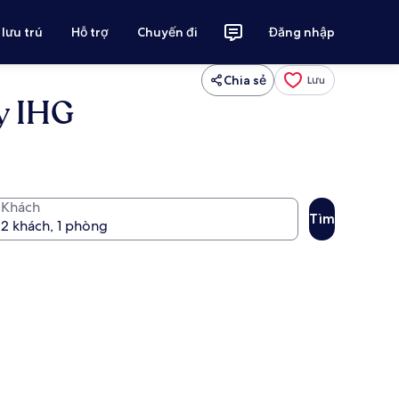
 lưu trú
Hỗ trợ
Chuyến đi
Đăng nhập
Chia sẻ
Lưu
y IHG
Khách
Tìm