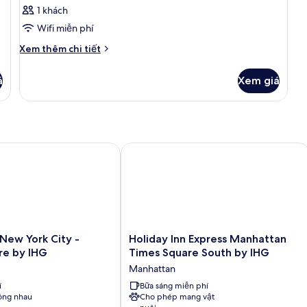
1 khách
Wifi miễn phí
Chi
Xem thêm chi tiết
tiết
khác
á
Xem giá
của
Phòng
ew York City - Times Square by IHG
Holiday Inn Express Manhattan Times
Holiday
 New York City -
Holiday Inn Express Manhattan
Inn
re by IHG
Times Square South by IHG
Express
Manhattan
Manhattan
í
Times
Bữa sáng miễn phí
ông nhau
Cho phép mang vật
Square