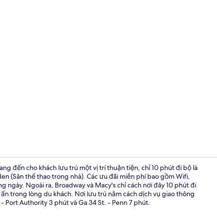
Ngoại thất
 đến cho khách lưu trú một vị trí thuận tiện, chỉ 10 phút đi bộ là
n (Sân thể thao trong nhà). Các ưu đãi miễn phí bao gồm Wifi,
g ngày. Ngoài ra, Broadway và Macy's chỉ cách nơi đây 10 phút đi
Ngoại thất
u ấn trong lòng du khách. Nơi lưu trú nằm cách dịch vụ giao thông
 Port Authority 3 phút và Ga 34 St. - Penn 7 phút.