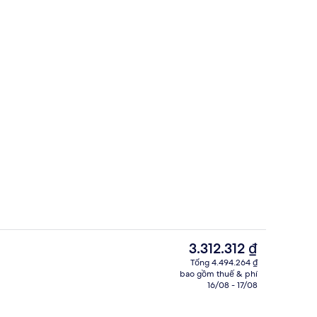
Quang cảnh thành phố
Giá
3.312.312 ₫
hiện
Tổng 4.494.264 ₫
tại
bao gồm thuế & phí
Bao gồm bữa sáng mang đi hàng ngà
là
16/08 - 17/08
3.312.312 ₫