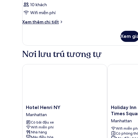
10 khách
Wifi miễn phí
Chi
Xem thêm chi tiết
tiết
khác
Xem gi
của
Phòng
Nơi lưu trú tương tự
Hotel Henri NY
Holiday Inn N
Hotel
Holiday
Hotel Henri NY
Holiday Inn
Henri
Inn
Times Squa
Manhattan
NY
New
Manhattan
Có bãi đậu xe
Manhattan
York
Wifi miễn phí
City
Wifi miễn ph
Nhà hàng
Có phòng th
-
Máy điều hòa