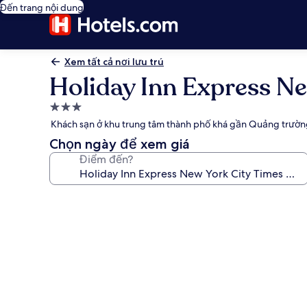
Đến trang nội dung
Xem tất cả nơi lưu trú
Holiday Inn Express N
Nơi
lưu
Khách sạn ở khu trung tâm thành phố khá gần Quảng trường 
trú
Chọn ngày để xem giá
3.0
Điểm đến?
sao
Thư
viện
ảnh
về
Holiday
Inn