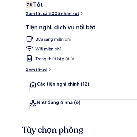
Nhận
Tốt
7,8
7,8 trên 10,
xét
Xem tất cả 3.005 nhận xét
Chương trìn
Tiện nghi, dịch vụ nổi bật
Bữa sáng miễn phí
Wifi miễn phí
Trang thiết bị giặt ủi
Xem tất cả
Các tiện nghi chính
(12)
Như đang ở nhà
(6)
Tùy chọn phòng