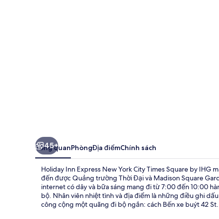
Express
New
York
City
Times
Square
by
IHG
45+
Tổng quan
Phòng
Địa điểm
Chính sách
Holiday Inn Express New York City Times Square by IHG mang
đến được Quảng trường Thời Đại và Madison Square Garde
internet có dây và bữa sáng mang đi từ 7:00 đến 10:00 hàn
bộ. Nhân viên nhiệt tình và địa điểm là những điều ghi dấ
công cộng một quãng đi bộ ngắn: cách Bến xe buýt 42 St. -