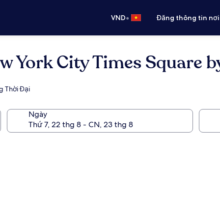
•
VND
Đăng thông tin nơi
ew York City Times Square b
Thời Đại
Ngày