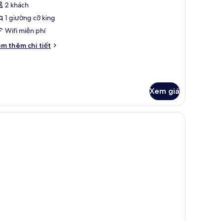
xét)
2 khách
iêu
1 giường cỡ king
huẩn,
Wifi miễn phí
iường
i
m thêm chi tiết
́t
ỡ
ác
ing
a
hòng
êu
Xem giá
uẩn,
cản sáng, phòng cách âm
ường
ng