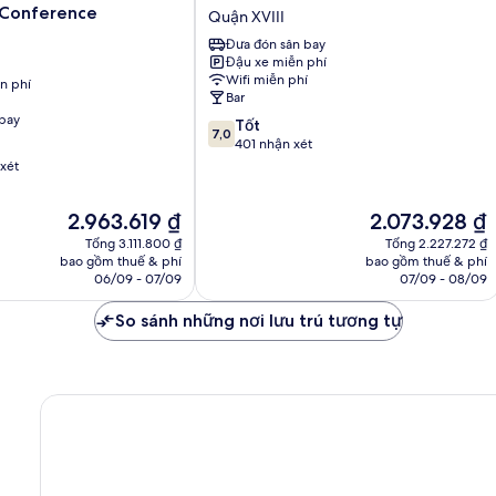
Ferihegy
 Conference
Quận XVIII
Quận
Đưa đón sân bay
XVIII
Đậu xe miễn phí
Wifi miễn phí
n phí
Bar
bay
7.0
Tốt
7,0
trên
401 nhận xét
10,
xét
Tốt,
401
Giá
Giá
2.963.619 ₫
2.073.928 ₫
nhận
hiện
hiện
xét
Tổng 3.111.800 ₫
Tổng 2.227.272 ₫
tại
tại
bao gồm thuế & phí
bao gồm thuế & phí
là
là
06/09 - 07/09
07/09 - 08/09
2.963.619 ₫
2.073.928 ₫
So sánh những nơi lưu trú tương tự