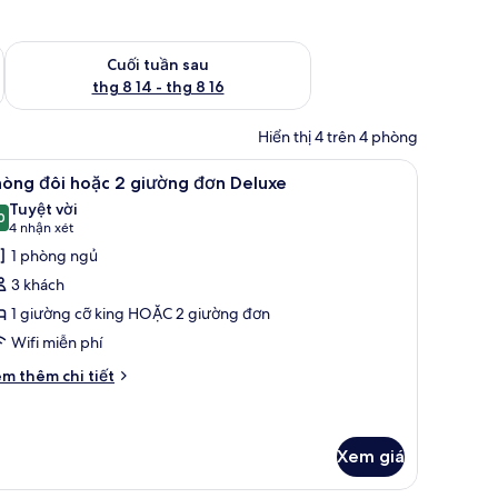
 thg 8 7 - thg 8 9
Kiểm tra lượng phòng cuối tuần tới từ thg 8 14 - thg 8 16
Cuối tuần sau
thg 8 14 - thg 8 16
Hiển thị 4 trên 4 phòng
 | Minibar, két bảo mật tại phòng, màn/rèm cản sáng
em
Phòng đôi hoặc 2 giường đơn Deluxe | Minib
17
hòng đôi hoặc 2 giường đơn Deluxe
ất
Tuyệt vời
ả
0
9,0 trên 10
(4
4 nhận xét
nh
nhận
1 phòng ngủ
hòng
xét)
3 khách
ôi
1 giường cỡ king HOẶC 2 giường đơn
oặc
Wifi miễn phí
iường
i
m thêm chi tiết
́t
ơn
ác
eluxe
a
hòng
Xem giá
i
ặc