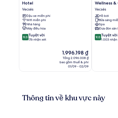
Airport
Airport
Hotel
Wellness &
Eprespark
Hotel
Vecsés
Vecsés
Hotel
Stáció
Vecsés
Đậu xe miễn phí
Wellness
Hồ bơi
Wifi miễn phí
Bữa sáng miễ
&
Nhà hàng
Spa
Conference
Máy điều hòa
Đưa đón sân 
Vecsés
9.0
9.0
Tuyệt vời
Tuyệt vời
9,0
9,0
trên
trên
176 nhận xét
1.003 nhận 
10,
10,
Tuyệt
Tuyệt
Giá
1.996.198 ₫
vời,
vời,
hiện
Tổng 2.096.008 ₫
176
1.003
tại
bao gồm thuế & phí
nhận
nhận
là
01/09 - 02/09
xét
xét
1.996.198 ₫
Thông tin về khu vực này