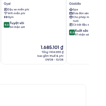
Hotel
Kiralyne
Gyal
Gödöllo
Gyál
Hotel
Đậu xe miễn phí
Spa
Gyal
Gödöllo
Wifi miễn phí
Đưa đón sân bay
Gym
Cho phép mang vật
nuôi
9.0
Tuyệt vời
Có bãi đậu xe
9,0
trên
54 nhận xét
8.6
Xuất sắc
10,
8,6
trên
97 nhận xét
Tuyệt
10,
vời,
Xuất
54
Giá
G
1.685.101 ₫
2
sắc,
nhận
hiện
h
97
Tổng 1.904.855 ₫
xét
tại
tạ
nhận
bao gồm thuế & phí
ba
là
là
09/08 - 10/08
xét
1.685.101 ₫
2