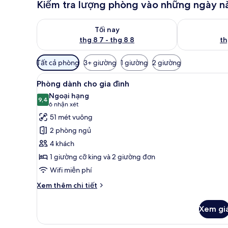
Kiểm tra lượng phòng vào những ngày n
Kiểm tra lượng phòng tối nay từ thg 8 7 - thg 8 8
Kiểm tra lượn
Tối nay
thg 8 7 - thg 8 8
th
Bộ
Tất cả phòng
3+ giường
1 giường
2 giường
lọc
Xem
Phòng dành cho gia đình | Min
có
4
Phòng dành cho gia đình
tất
thể
Ngoại hạng
cả
9,4
dùng
9,4 trên 10
(6
6 nhận xét
để
ảnh
nhận
51 mét vuông
lọc
Phòng
xét)
2 phòng ngủ
tìm
dành
4 khách
phòng
cho
1 giường cỡ king và 2 giường đơn
gia
Wifi miễn phí
đình
Chi
Xem thêm chi tiết
tiết
khác
Xem gi
của
Phòng