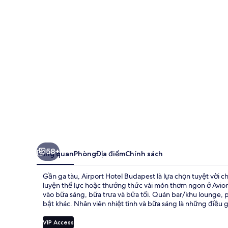
Budapest
58+
Tổng quan
Phòng
Địa điểm
Chính sách
Gần ga tàu, Airport Hotel Budapest là lựa chọn tuyệt vời c
luyện thể lực hoặc thưởng thức vài món thơm ngon ở Avi
vào bữa sáng, bữa trưa và bữa tối. Quán bar/khu lounge, p
bật khác. Nhân viên nhiệt tình và bữa sáng là những điều 
VIP Access