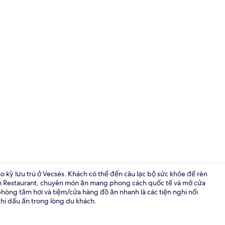
Phòng đôi ho
ho kỳ lưu trú ở Vecsés. Khách có thể đến câu lạc bộ sức khỏe để rèn
on Restaurant, chuyên món ăn mang phong cách quốc tế và mở cửa
hòng tắm hơi và tiệm/cửa hàng đồ ăn nhanh là các tiện nghi nổi
Ngoại thất
ghi dấu ấn trong lòng du khách.