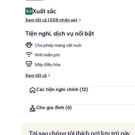
Nhận
Xuất sắc
8,6
8,6 trên 10,
xét
Lounge tại s
Xem tất cả 1.008 nhận xét
Tiện nghi, dịch vụ nổi bật
Cho phép mang vật nuôi
Wifi miễn phí
Máy điều hòa
Xem tất cả
Các tiện nghi chính
(12)
Cho gia đình
(6)
Tại sao chúng tôi thích nơi lưu trú này