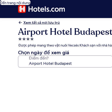
Đến trang nội dung
Xem tất cả nơi lưu trú
Airport Hotel Budapes
Nơi
lưu
Được phép mang theo vật nuôi Vecsés Khách sạn với nhà hà
trú
Chọn ngày để xem giá
4.0
Điểm đến?
sao
Thư
viện
ảnh
về
Airport
Hotel