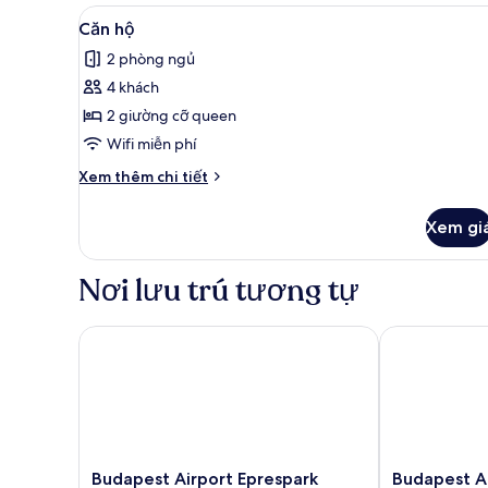
dành
Xem
Căn hộ | Minibar, két bảo mậ
12
cho
Căn hộ
tất
gia
2 phòng ngủ
đình
cả
4 khách
ảnh
Căn
2 giường cỡ queen
hộ
Wifi miễn phí
Chi
Xem thêm chi tiết
tiết
khác
Xem gi
của
Căn
hộ
Nơi lưu trú tương tự
Budapest Airport Eprespark Hotel
Budapest Airp
Budapest
Budapest
Budapest Airport Eprespark
Budapest Ai