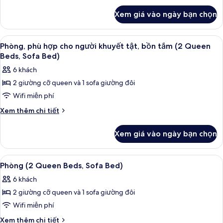
cỡ
bồn
khác
king
Xem giá vào ngày bạn chọn
tắm
của
và
Phòng,
sofa
1
Xem
Bàn, màn/rèm cản sáng, bàn ủi/dụng 
11
giường
giường,
Phòng, phù hợp cho người khuyết tật, bồn tắm (2 Queen
tất
cỡ
Beds, Sofa Bed)
phù
king
cả
hợp
6 khách
và
ảnh
cho
sofa
2 giường cỡ queen và 1 sofa giường đôi
Phòng,
giường,
người
Wifi miễn phí
phù
phù
khuyết
hợp
hợp
Chi
Xem thêm chi tiết
tật
cho
tiết
cho
người
(Roll-
khác
người
Xem giá vào ngày bạn chọn
khuyết
của
In
khuyết
tật
Phòng,
Shower)
(Roll-
tật,
phù
Xem
Bàn, màn/rèm cản sáng, bàn ủi/dụng 
In
10
hợp
bồn
Phòng (2 Queen Beds, Sofa Bed)
Shower)
tất
cho
tắm
6 khách
người
cả
(2
khuyết
2 giường cỡ queen và 1 sofa giường đôi
ảnh
Queen
tật,
Phòng
Wifi miễn phí
bồn
Beds,
(2
tắm
Chi
Xem thêm chi tiết