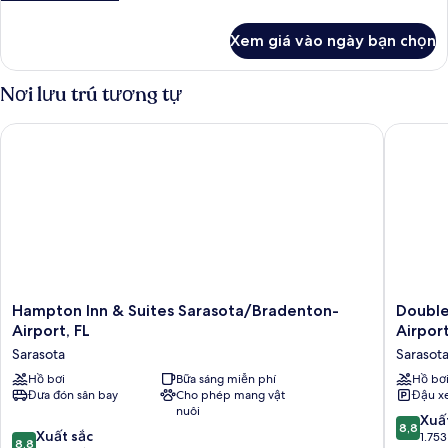
Sofa
(2
Queen
tiết
Bed)
Queen
khác
Beds,
Xem giá vào ngày bạn chọn
Beds,
của
Sofa
Sofa
Phòng
Bed)
Bed)
(2
Nơi lưu trú tương tự
Queen
Beds,
Hampton Inn & Suites Sarasota/Bradenton-Airport, FL
DoubleTr
Sofa
Bed)
Hampton
DoubleT
Hampton Inn & Suites Sarasota/Bradenton-
Double
Inn
by
Airport, FL
Airpor
&
Hilton
Sarasota
Sarasot
Suites
Sarasota
Sarasota/Bradenton-
Hồ bơi
Bữa sáng miễn phí
Bradent
Hồ bơ
Đưa đón sân bay
Cho phép mang vật
Đậu x
Airport,
Airport
nuôi
FL
Sarasota
8.8
Xuấ
8,8
Sarasota
8.8
Xuất sắc
trên
1.753
8,8