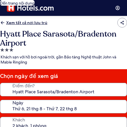
Đến trang nội dung
Xem tất cả nơi lưu trú
Hyatt Place Sarasota/Bradenton
Airport
Nơi
lưu
Khách sạn với hồ bơi ngoài trời, gần Bảo tàng Nghệ thuật John và
trú
Mable Ringling
3.0
sao
Chọn ngày để xem giá
Điểm đến?
Ngày
Khách