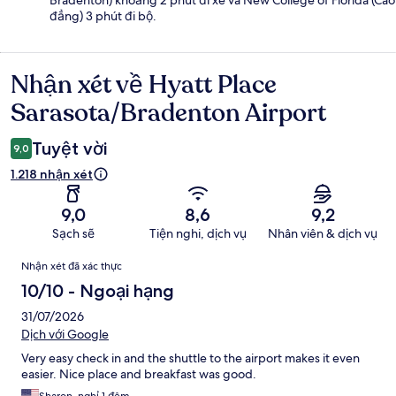
Bradenton) khoảng 2 phút đi xe và New College of Florida (Cao
đẳng) 3 phút đi bộ.
Nhận xét về Hyatt Place
Nhận
xét
Sarasota/Bradenton Airport
Tuyệt vời
9,0
1.218 nhận xét
9,0
8,6
9,2
Sạch sẽ
Tiện nghi, dịch vụ
Nhân viên & dịch vụ
Nhận
Nhận xét đã xác thực
xét
10/10 - Ngoại hạng
31/07/2026
Dịch với Google
Very easy check in and the shuttle to the airport makes it even
easier. Nice place and breakfast was good.