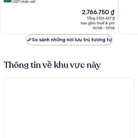
trên
1.027 nhận xét
10,
10,
Xuất
Giá
2.766.750 ₫
Xuất
sắc,
hiện
sắc,
Tổng 3.126.427 ₫
1.753
tại
bao gồm thuế & phí
1.027
nhận
là
16/08 - 17/08
nhận
xét
2.766.750 ₫
xét
So sánh những nơi lưu trú tương tự
Thông tin về khu vực này