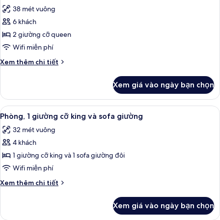
tất
1
38 mét vuông
giường
cả
cỡ
6 khách
ảnh
king
Phòng
2 giường cỡ queen
Tiêu
Wifi miễn phí
chuẩn,
Chi
Xem thêm chi tiết
2
tiết
giường
khác
Xem giá vào ngày bạn chọn
của
cỡ
Phòng
queen
Tiêu
Xem
Bàn, màn/rèm cản sáng, bàn ủi/dụng 
13
chuẩn,
Phòng, 1 giường cỡ king và sofa giường
tất
2
32 mét vuông
giường
cả
cỡ
4 khách
ảnh
queen
Phòng,
1 giường cỡ king và 1 sofa giường đôi
1
Wifi miễn phí
giường
Chi
Xem thêm chi tiết
cỡ
tiết
king
khác
Xem giá vào ngày bạn chọn
của
và
Phòng,