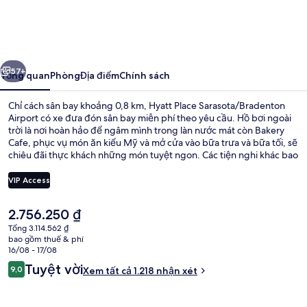
Place
Sarasota/Bradenton
Airport
ước
Tiếp
57+
Tổng quan
Phòng
Địa điểm
Chính sách
Chỉ cách sân bay khoảng 0,8 km, Hyatt Place Sarasota/Bradenton
Airport có xe đưa đón sân bay miễn phí theo yêu cầu. Hồ bơi ngoài
trời là nơi hoàn hảo để ngâm mình trong làn nước mát còn Bakery
Cafe, phục vụ món ăn kiểu Mỹ và mở cửa vào bữa trưa và bữa tối, sẽ
chiêu đãi thực khách những món tuyệt ngon. Các tiện nghi khác bao
gồm quán bar/khu lounge, trung tâm thể thao và bồn tắm spa.
Nhân viên nhiệt tình và vị trí gần sân bay là những điều ghi dấu ấn
VIP Access
trong lòng du khách.
Giá
2.756.250 ₫
Chèo thuyền kayak
hiện
Tổng 3.114.562 ₫
tại
bao gồm thuế & phí
là
16/08 - 17/08
2.756.250 ₫
Nhận
Tuyệt vời
9,0
Xem tất cả 1.218 nhận xét
9,0 trên 10,
xét