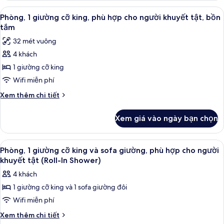
sofa
1
Xem
Bàn, màn/rèm cản sáng, bàn ủi/dụng 
giường
14
giường
Phòng, 1 giường cỡ king, phù hợp cho người khuyết tật, bồn
tất
cỡ
tắm
king
cả
32 mét vuông
và
ảnh
sofa
4 khách
Phòng,
giường
1 giường cỡ king
1
giường
Wifi miễn phí
cỡ
Chi
Xem thêm chi tiết
king,
tiết
khác
phù
Xem giá vào ngày bạn chọn
của
hợp
Phòng,
cho
1
Xem
Bàn, màn/rèm cản sáng, bàn ủi/dụng 
14
người
giường
Phòng, 1 giường cỡ king và sofa giường, phù hợp cho người
tất
cỡ
khuyết
khuyết tật (Roll-In Shower)
king,
cả
tật,
4 khách
phù
ảnh
bồn
hợp
1 giường cỡ king và 1 sofa giường đôi
Phòng,
cho
tắm
Wifi miễn phí
1
người
khuyết
giường
Chi
Xem thêm chi tiết
tật,
tiết