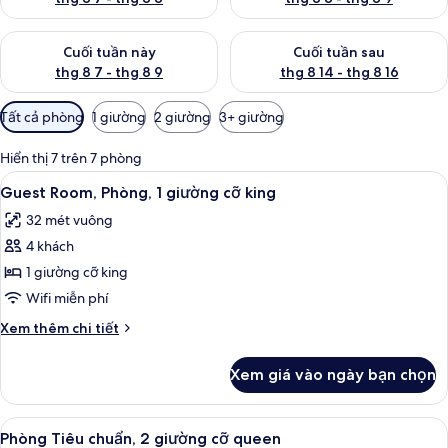
Kiểm tra lượng phòng cuối tuần này từ thg 8 7 - thg 8 9
Kiểm tra lượng phòng cuối tuần
Cuối tuần này
Cuối tuần sau
thg 8 7 - thg 8 9
thg 8 14 - thg 8 16
Bộ
Tất cả phòng
1 giường
2 giường
3+ giường
lọc
có
Hiển thị 7 trên 7 phòng
thể
Xem
Bàn, màn/rèm cản sáng, bàn ủi/dụng 
13
Guest Room, Phòng, 1 giường cỡ king
dùng
tất
để
32 mét vuông
cả
lọc
4 khách
ảnh
tìm
Guest
1 giường cỡ king
phòng
Room,
Wifi miễn phí
Phòng,
Chi
Xem thêm chi tiết
1
tiết
giường
khác
Xem giá vào ngày bạn chọn
của
cỡ
Guest
king
Room,
Xem
Bàn, màn/rèm cản sáng, bàn ủi/dụng 
10
Phòng,
Phòng Tiêu chuẩn, 2 giường cỡ queen