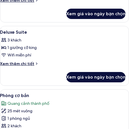
Xem thêm chi tiết
tiết
khác
Xem giá vào ngày bạn chọn
của
Superior
Suite
Xem
Két bảo mật tại phòng, bàn, khu vực 
9
Deluxe Suite
tất
3 khách
cả
1 giường cỡ king
ảnh
Deluxe
Wifi miễn phí
Suite
Chi
Xem thêm chi tiết
tiết
khác
Xem giá vào ngày bạn chọn
của
Deluxe
Suite
Xem
Két bảo mật tại phòng, bàn, khu vực 
8
Phòng cơ bản
tất
Quang cảnh thành phố
cả
25 mét vuông
ảnh
Phòng
1 phòng ngủ
cơ
2 khách