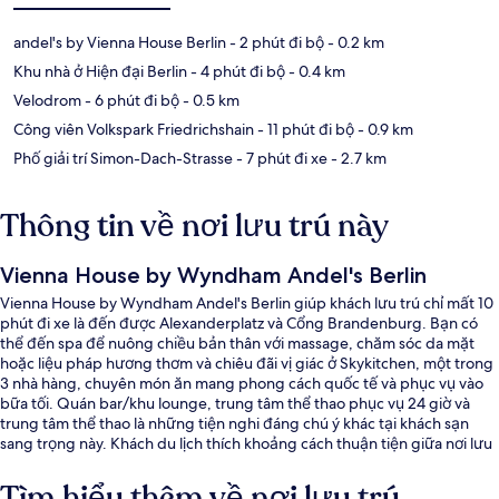
andel's by Vienna House Berlin
- 2 phút đi bộ
- 0.2 km
Khu nhà ở Hiện đại Berlin
- 4 phút đi bộ
- 0.4 km
Velodrom
- 6 phút đi bộ
- 0.5 km
Công viên Volkspark Friedrichshain
- 11 phút đi bộ
- 0.9 km
Phố giải trí Simon-Dach-Strasse
- 7 phút đi xe
- 2.7 km
Thông tin về nơi lưu trú này
Vienna House by Wyndham Andel's Berlin
Vienna House by Wyndham Andel's Berlin giúp khách lưu trú chỉ mất 10
phút đi xe là đến được Alexanderplatz và Cổng Brandenburg. Bạn có
thể đến spa để nuông chiều bản thân với massage, chăm sóc da mặt
hoặc liệu pháp hương thơm và chiêu đãi vị giác ở Skykitchen, một trong
3 nhà hàng, chuyên món ăn mang phong cách quốc tế và phục vụ vào
bữa tối. Quán bar/khu lounge, trung tâm thể thao phục vụ 24 giờ và
trung tâm thể thao là những tiện nghi đáng chú ý khác tại khách sạn
sang trọng này. Khách du lịch thích khoảng cách thuận tiện giữa nơi lưu
trú và trạm giao thông công cộng, như cách Trạm xe điện Karl-Lade-
Straße 5 phút và cách Trạm xe điện Oderbruchstraße 5 phút đi bộ.
Tìm hiểu thêm về nơi lưu trú