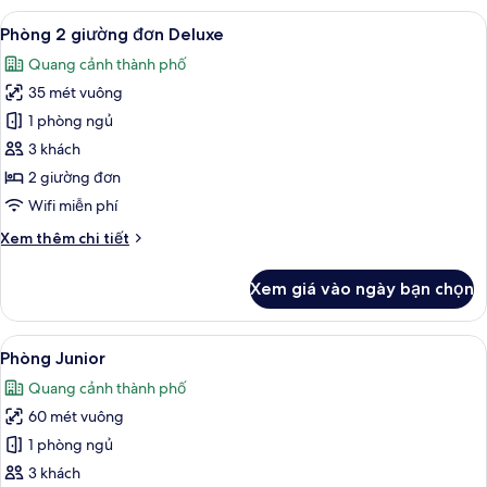
đôi
Xem
Két bảo mật tại phòng, bàn, khu vực 
8
Deluxe
Phòng 2 giường đơn Deluxe
tất
Quang cảnh thành phố
cả
35 mét vuông
ảnh
Phòng
1 phòng ngủ
2
3 khách
giường
2 giường đơn
đơn
Wifi miễn phí
Deluxe
Chi
Xem thêm chi tiết
tiết
khác
Xem giá vào ngày bạn chọn
của
Phòng
2
Xem
Két bảo mật tại phòng, bàn, khu vực 
9
giường
Phòng Junior
tất
đơn
Quang cảnh thành phố
Deluxe
cả
60 mét vuông
ảnh
Phòng
1 phòng ngủ
Junior
3 khách