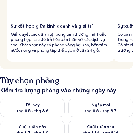
Sự kết hợp giữa kinh doanh và giải trí
Sự xuấ
Giải quyết các dự án tại trung tâm thương mại hoặc
Có ba n
phòng họp, sau đó trẻ hóa bản thân với các dịch vụ
Trung H
spa. Khách sạn này có phòng xông hơi khô, bồn tắm
Có rất n
nước nóng và phòng tập thể dục mở cửa 24 giờ.
trường 
Tùy chọn phòng
Kiểm tra lượng phòng vào những ngày này
Kiểm tra lượng phòng tối nay từ thg 8 5 - thg 8 6
Kiểm tra lượng phòng ngày mai
Tối nay
Ngày mai
thg 8 5 - thg 8 6
thg 8 6 - thg 8 7
Kiểm tra lượng phòng cuối tuần này từ thg 8 7 - thg 8 9
Kiểm tra lượng phòng cuối tuần
Cuối tuần này
Cuối tuần sau
thg 8 7 - thg 8 9
thg 8 14 - thg 8 16