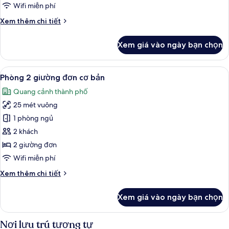
cơ
Wifi miễn phí
bản
Chi
Xem thêm chi tiết
tiết
khác
Xem giá vào ngày bạn chọn
của
Phòng
đôi
Xem
Két bảo mật tại phòng, bàn, khu vực 
7
cơ
Phòng 2 giường đơn cơ bản
tất
bản
Quang cảnh thành phố
cả
25 mét vuông
ảnh
Phòng
1 phòng ngủ
2
2 khách
giường
2 giường đơn
đơn
Wifi miễn phí
cơ
Chi
Xem thêm chi tiết
bản
tiết
khác
Xem giá vào ngày bạn chọn
của
Phòng
2
Nơi lưu trú tương tự
giường