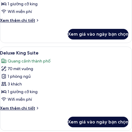
1 giường cỡ king
Wifi miễn phí
Chi
Xem thêm chi tiết
tiết
khác
Xem giá vào ngày bạn chọn
của
Phòng
Junior
Xem
Két bảo mật tại phòng, bàn, khu vực 
10
Deluxe King Suite
tất
Quang cảnh thành phố
cả
70 mét vuông
ảnh
Deluxe
1 phòng ngủ
King
3 khách
Suite
1 giường cỡ king
Wifi miễn phí
Chi
Xem thêm chi tiết
tiết
khác
Xem giá vào ngày bạn chọn
của
Deluxe