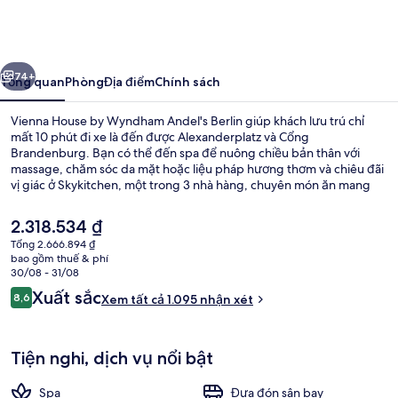
House
by
Wyndham
ước
Tiếp
Andel's
74+
Tổng quan
Phòng
Địa điểm
Chính sách
Berlin
Vienna House by Wyndham Andel's Berlin giúp khách lưu trú chỉ
mất 10 phút đi xe là đến được Alexanderplatz và Cổng
Brandenburg. Bạn có thể đến spa để nuông chiều bản thân với
massage, chăm sóc da mặt hoặc liệu pháp hương thơm và chiêu đãi
vị giác ở Skykitchen, một trong 3 nhà hàng, chuyên món ăn mang
phong cách quốc tế và phục vụ vào bữa tối. Quán bar/khu lounge,
trung tâm thể thao phục vụ 24 giờ và trung tâm thể thao là những
Giá
2.318.534 ₫
tiện nghi đáng chú ý khác tại khách sạn sang trọng này. Khách du
hiện
Tổng 2.666.894 ₫
lịch thích khoảng cách thuận tiện giữa nơi lưu trú và trạm giao thông
tại
bao gồm thuế & phí
công cộng, như cách Trạm xe điện Karl-Lade-Straße 5 phút và cách
3 nhà hàng; phục vụ bữa sáng, bữa trư
là
30/08 - 31/08
Trạm xe điện Oderbruchstraße 5 phút đi bộ.
2.318.534 ₫
Nhận
Xuất sắc
8,6
Xem tất cả 1.095 nhận xét
8,6 trên 10,
xét
Tiện nghi, dịch vụ nổi bật
Spa
Đưa đón sân bay