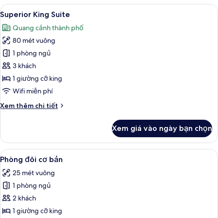
King
Xem
Két bảo mật tại phòng, bàn, khu vực 
10
Suite
Superior King Suite
tất
Quang cảnh thành phố
cả
80 mét vuông
ảnh
Superior
1 phòng ngủ
King
3 khách
Suite
1 giường cỡ king
Wifi miễn phí
Chi
Xem thêm chi tiết
tiết
khác
Xem giá vào ngày bạn chọn
của
Superior
King
Xem
Két bảo mật tại phòng, bàn, khu vực 
7
Suite
Phòng đôi cơ bản
tất
25 mét vuông
cả
1 phòng ngủ
ảnh
Phòng
2 khách
đôi
1 giường cỡ king