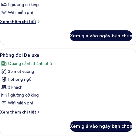
bản
1 giường cỡ king
Wifi miễn phí
Chi
Xem thêm chi tiết
tiết
khác
Xem giá vào ngày bạn chọn
của
Phòng
cơ
Xem
Két bảo mật tại phòng, bàn, khu vực 
9
bản
Phòng đôi Deluxe
tất
Quang cảnh thành phố
cả
35 mét vuông
ảnh
Phòng
1 phòng ngủ
đôi
3 khách
Deluxe
1 giường cỡ king
Wifi miễn phí
Chi
Xem thêm chi tiết
tiết
khác
Xem giá vào ngày bạn chọn
của
Phòng