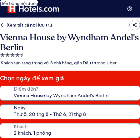
Đến trang nội dung
Xem tất cả nơi lưu trú
Vienna House by Wyndham Andel's
Berlin
Nơi
lưu
Khách sạn sang trọng với 3 nhà hàng, gần Đấu trường Uber
trú
4.5
Chọn ngày để xem giá
sao
Điểm đến?
Ngày
Khách