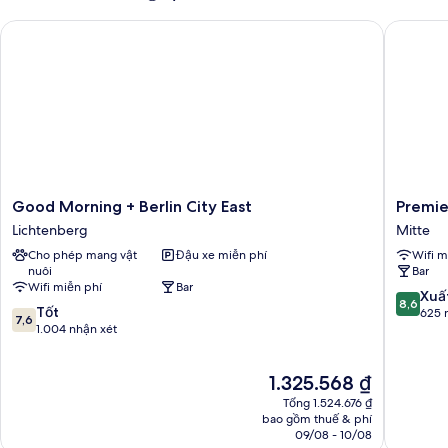
đơn
Good Morning + Berlin City East
Premier 
cơ
bản
Good
Premier
Good Morning + Berlin City East
Premie
Morning
Inn
Lichtenberg
Mitte
+
Berlin
Cho phép mang vật
Đậu xe miễn phí
Wifi m
Berlin
Alexand
nuôi
Bar
City
Mitte
Wifi miễn phí
Bar
East
8.6
Xuấ
8,6
7.6
Lichtenberg
Tốt
trên
625 
7,6
trên
1.004 nhận xét
10,
10,
Xuất
Tốt,
sắc,
Giá
1.325.568 ₫
1.004
625
hiện
nhận
nhận
Tổng 1.524.676 ₫
tại
xét
bao gồm thuế & phí
xét
là
09/08 - 10/08