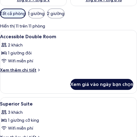
Bộ
Tất cả phòng
1 giường
2 giường
lọc
có
Hiển thị 11 trên 11 phòng
thể
Xem
Két bảo mật tại phòng, bàn, khu vực 
7
Accessible Double Room
dùng
tất
để
2 khách
cả
lọc
1 giường đôi
ảnh
tìm
Accessible
Wifi miễn phí
phòng
Double
Chi
Xem thêm chi tiết
Room
tiết
khác
Xem giá vào ngày bạn chọn
của
Accessible
Double
Xem
Két bảo mật tại phòng, bàn, khu vực 
8
Room
Superior Suite
tất
3 khách
cả
1 giường cỡ king
ảnh
Superior
Wifi miễn phí
Suite
Chi