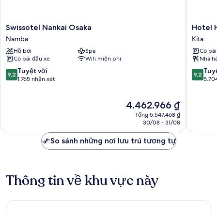
Swissotel
Hotel
Swissotel Nankai Osaka
Hotel 
Nankai
Hankyu
Namba
Kita
Osaka
RESPIRE
Hồ bơi
Spa
Có bãi
Namba
OSAKA
Có bãi đậu xe
Wifi miễn phí
Nhà h
Kita
9.2
9.2
Tuyệt vời
Tuyệ
9,2
9,2
trên
trên
1.765 nhận xét
5.70
10,
10,
Tuyệt
Tuyệt
Giá
4.462.966 ₫
vời,
vời,
hiện
1.765
5.704
Tổng 5.547.468 ₫
tại
nhận
nhận
30/08 - 31/08
là
xét
xét
4.462.966 ₫
So sánh những nơi lưu trú tương tự
Thông tin về khu vực này