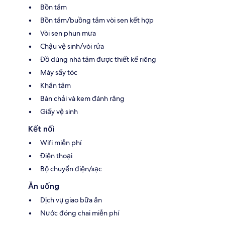
Bồn tắm
Bồn tắm/buồng tắm vòi sen kết hợp
Vòi sen phun mưa
Chậu vệ sinh/vòi rửa
Đồ dùng nhà tắm được thiết kế riêng
Máy sấy tóc
Khăn tắm
Bàn chải và kem đánh răng
Giấy vệ sinh
Kết nối
Wifi miễn phí
Điện thoại
Bộ chuyển điện/sạc
Ăn uống
Dịch vụ giao bữa ăn
Nước đóng chai miễn phí