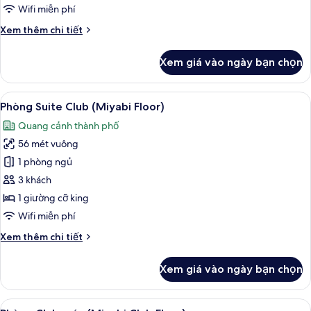
giường
Wifi miễn phí
cỡ
Chi
Xem thêm chi tiết
king
tiết
(Rei
khác
Xem giá vào ngày bạn chọn
Premium
của
Phòng
Floor)
Deluxe,
Xem
Phòng Suite Club (Miyabi Floor) | Bộ 
25
1
Phòng Suite Club (Miyabi Floor)
tất
giường
Quang cảnh thành phố
cỡ
cả
king
56 mét vuông
ảnh
(Rei
Phòng
1 phòng ngủ
Premium
Suite
Floor)
3 khách
Club
1 giường cỡ king
(Miyabi
Wifi miễn phí
Floor)
Chi
Xem thêm chi tiết
tiết
khác
Xem giá vào ngày bạn chọn
của
Phòng
Suite
Xem
Bộ đồ giường cao cấp, két bảo mật 
23
Club