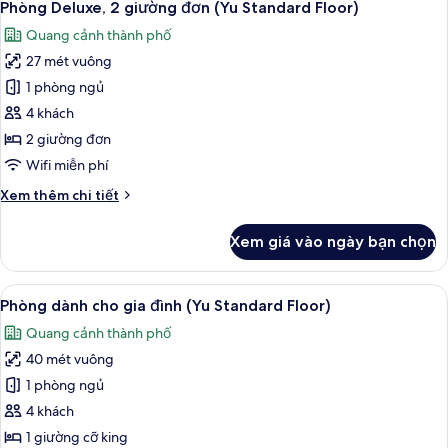
17
chuẩn,
Phòng Deluxe, 2 giường đơn (Yu Standard Floor)
tất
góc
Quang cảnh thành phố
(Yu
cả
Standard
27 mét vuông
ảnh
Floor)
Phòng
1 phòng ngủ
Deluxe,
4 khách
2
2 giường đơn
giường
Wifi miễn phí
đơn
Chi
Xem thêm chi tiết
(Yu
tiết
Standard
khác
Xem giá vào ngày bạn chọn
Floor)
của
Phòng
Deluxe,
Xem
Bộ đồ giường cao cấp, két bảo mật 
7
2
Phòng dành cho gia đình (Yu Standard Floor)
tất
giường
Quang cảnh thành phố
đơn
cả
(Yu
40 mét vuông
ảnh
Standard
Phòng
1 phòng ngủ
Floor)
dành
4 khách
cho
1 giường cỡ king