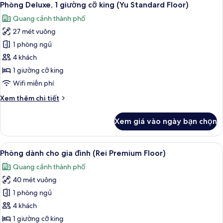
12
Phòng Deluxe, 1 giường cỡ king (Yu Standard Floor)
tất
Quang cảnh thành phố
cả
27 mét vuông
ảnh
Phòng
1 phòng ngủ
Deluxe,
4 khách
1
1 giường cỡ king
giường
Wifi miễn phí
cỡ
Chi
Xem thêm chi tiết
king
tiết
(Yu
khác
Xem giá vào ngày bạn chọn
Standard
của
Phòng
Floor)
Deluxe,
Xem
Bộ đồ giường cao cấp, két bảo mật 
7
1
Phòng dành cho gia đình (Rei Premium Floor)
tất
giường
Quang cảnh thành phố
cỡ
cả
king
40 mét vuông
ảnh
(Yu
Phòng
1 phòng ngủ
Standard
dành
Floor)
4 khách
cho
1 giường cỡ king