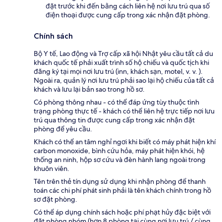
đặt trước khi đến bằng cách liên hệ nơi lưu trú qua số
điện thoại được cung cấp trong xác nhận đặt phòng.
Chính sách
Bộ Y tế, Lao động và Trợ cấp xã hội Nhật yêu cầu tất cả du
khách quốc tế phải xuất trình số hộ chiếu và quốc tịch khi
đăng ký tại mọi nơi lưu trú (inn, khách sạn, motel, v. v. ).
Ngoài ra, quản lý nơi lưu trú phải sao lại hộ chiếu của tất cả
khách và lưu lại bản sao trong hồ sơ.
Có phòng thông nhau - có thể đáp ứng tùy thuộc tình
trạng phòng thực tế - khách có thể liên hệ trực tiếp nơi lưu
trú qua thông tin được cung cấp trong xác nhận đặt
phòng để yêu cầu.
Khách có thể an tâm nghỉ ngơi khi biết có máy phát hiện khí
carbon monoxide, bình cứu hỏa, máy phát hiện khói, hệ
thống an ninh, hộp sơ cứu và đèn hành lang ngoài trong
khuôn viên.
Tên trên thẻ tín dụng sử dụng khi nhận phòng để thanh
toán các chi phí phát sinh phải là tên khách chính trong hồ
sơ đặt phòng.
Có thể áp dụng chính sách hoặc phí phạt hủy đặc biệt với
đặt phòng nhóm (hơn 8 phòng tại cùng nơi lưu trú / cùng