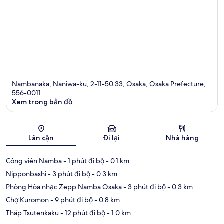
Nambanaka, Naniwa-ku, 2-11-50 33, Osaka, Osaka Prefecture,
556-0011
Xem trong bản đồ
Bản đồ
Lân cận
Đi lại
Nhà hàng
Công viên Namba
- 1 phút đi bộ
- 0.1 km
Nipponbashi
- 3 phút đi bộ
- 0.3 km
Phòng Hòa nhạc Zepp Namba Osaka
- 3 phút đi bộ
- 0.3 km
Chợ Kuromon
- 9 phút đi bộ
- 0.8 km
Tháp Tsutenkaku
- 12 phút đi bộ
- 1.0 km