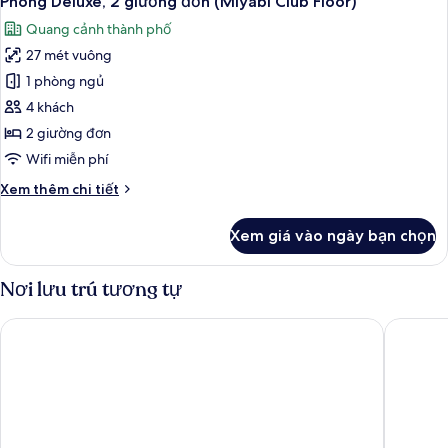
Phòng Deluxe, 2 giường đơn (Miyabi Club Floor)
tất
giường
Quang cảnh thành phố
cỡ
cả
king
27 mét vuông
ảnh
(Miyabi
Phòng
1 phòng ngủ
Club
Deluxe,
Floor)
4 khách
2
2 giường đơn
giường
Wifi miễn phí
đơn
Chi
Xem thêm chi tiết
(Miyabi
tiết
Club
khác
Xem giá vào ngày bạn chọn
Floor)
của
Phòng
Deluxe,
Nơi lưu trú tương tự
2
giường
Swissotel Nankai Osaka
Hotel H
đơn
(Miyabi
Club
Floor)