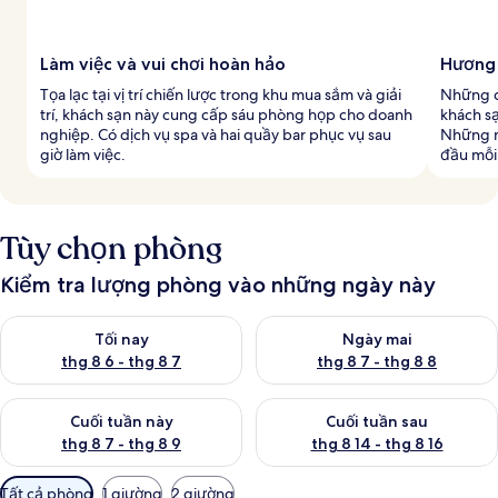
Làm việc và vui chơi hoàn hảo
Hương 
Tọa lạc tại vị trí chiến lược trong khu mua sắm và giải
Những c
trí, khách sạn này cung cấp sáu phòng họp cho doanh
khách sạ
nghiệp. Có dịch vụ spa và hai quầy bar phục vụ sau
Những m
giờ làm việc.
đầu mỗi
Tùy chọn phòng
Kiểm tra lượng phòng vào những ngày này
Kiểm tra lượng phòng tối nay từ thg 8 6 - thg 8 7
Kiểm tra lượng phòng ngày mai
Tối nay
Ngày mai
thg 8 6 - thg 8 7
thg 8 7 - thg 8 8
Kiểm tra lượng phòng cuối tuần này từ thg 8 7 - thg 8 9
Kiểm tra lượng phòng cuối tuần
Cuối tuần này
Cuối tuần sau
thg 8 7 - thg 8 9
thg 8 14 - thg 8 16
Bộ
Tất cả phòng
1 giường
2 giường