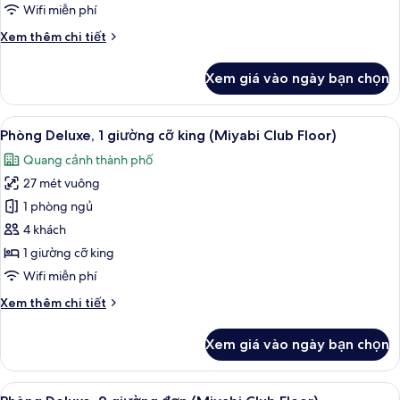
gia
Wifi miễn phí
đình
Chi
Xem thêm chi tiết
(Miyabi
tiết
Club
khác
Xem giá vào ngày bạn chọn
Floor)
của
Phòng
dành
Xem
Bộ đồ giường cao cấp, két bảo mật 
29
cho
Phòng Deluxe, 1 giường cỡ king (Miyabi Club Floor)
tất
gia
Quang cảnh thành phố
đình
cả
(Miyabi
27 mét vuông
ảnh
Club
Phòng
1 phòng ngủ
Floor)
Deluxe,
4 khách
1
1 giường cỡ king
giường
Wifi miễn phí
cỡ
Chi
Xem thêm chi tiết
king
tiết
(Miyabi
khác
Xem giá vào ngày bạn chọn
Club
của
Phòng
Floor)
Deluxe,
Xem
Bộ đồ giường cao cấp, két bảo mật 
31
1