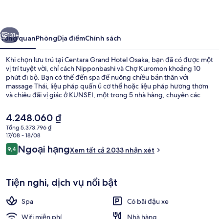
Hotel
Osaka
ước
Tiếp
131+
Tổng quan
Phòng
Địa điểm
Chính sách
Khi chọn lưu trú tại Centara Grand Hotel Osaka, bạn đã có được một
vị trí tuyệt vời, chỉ cách Nipponbashi và Chợ Kuromon khoảng 10
phút đi bộ. Bạn có thể đến spa để nuông chiều bản thân với
massage Thái, liệu pháp quấn ủ cơ thể hoặc liệu pháp hương thơm
và chiêu đãi vị giác ở KUNSEI, một trong 5 nhà hàng, chuyên các
món ăn phong cách fusion và phục vụ vào bữa tối. Khách sạn sang
trọng này cũng chỉ cách Biển quảng cáo Dotonbori Glico và Tháp
Giá
4.248.060 ₫
Tsutenkaku 15 phút đi bộ. Nhân viên nhiệt tình và địa điểm là những
hiện
Tổng 5.373.796 ₫
điều được du khách đánh giá cao. Nơi lưu trú nằm cách dịch vụ giao
tại
17/08 - 18/08
thông công cộng một quãng đi bộ ngắn: cách Ga Namba (Nankai) 5
Sân thượng
là
Nhận
phút và Ga Imaimiyaebisu 8 phút.
Ngoại hạng
9,4
Xem tất cả 2.033 nhận xét
4.248.060 ₫
9,4 trên 10,
xét
Tiện nghi, dịch vụ nổi bật
Spa
Có bãi đậu xe
Wifi miễn phí
Nhà hàng