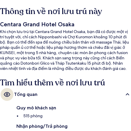
Thông tin về nơi lưu trú này
Centara Grand Hotel Osaka
Khi chọn lưu trú tại Centara Grand Hotel Osaka, bạn đã có được một vị
trí tuyệt vời, chỉ cách Nipponbashi và Chợ Kuromon khoảng 10 phút đi
bộ. Bạn có thể đến spa để nuông chiều bản thân với massage Thái, liệu
pháp quấn ủ cơ thể hoặc liệu pháp hương thơm và chiêu đãi vị giác ở
KUNSEI, một trong 5 nhà hàng, chuyên các món ăn phong cách fusion
và phục vụ vào bữa tối. Khách sạn sang trọng này cũng chỉ cách Biển
quảng cáo Dotonbori Glico và Tháp Tsutenkaku 15 phút đi bộ. Nhân
viên nhiệt tình và địa điểm là những điều được du khách đánh giá cao.
Nơi lưu trú nằm cách dịch vụ giao thông công cộng một quãng đi bộ
ngắn: cách Ga Namba (Nankai) 5 phút và Ga Imaimiyaebisu 8 phút.
Tìm hiểu thêm về nơi lưu trú
Tổng quan
Quy mô khách sạn
515 phòng
Nhận phòng/Trả phòng