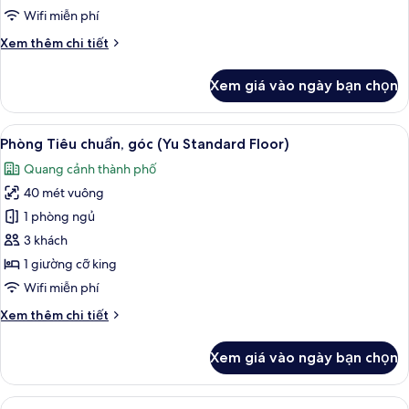
gia
Wifi miễn phí
đình
Chi
Xem thêm chi tiết
(Rei
tiết
Premium
khác
Xem giá vào ngày bạn chọn
Floor)
của
Phòng
dành
Xem
Bộ đồ giường cao cấp, két bảo mật 
6
cho
Phòng Tiêu chuẩn, góc (Yu Standard Floor)
tất
gia
Quang cảnh thành phố
đình
cả
(Rei
40 mét vuông
ảnh
Premium
Phòng
1 phòng ngủ
Floor)
Tiêu
3 khách
chuẩn,
1 giường cỡ king
góc
Wifi miễn phí
(Yu
Chi
Xem thêm chi tiết
Standard
tiết
Floor)
khác
Xem giá vào ngày bạn chọn
của
Phòng
Tiêu
Xem
Bộ đồ giường cao cấp, két bảo mật 