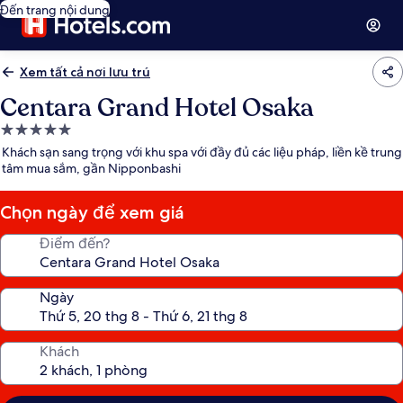
Đến trang nội dung
Xem tất cả nơi lưu trú
Centara Grand Hotel Osaka
Nơi
lưu
Khách sạn sang trọng với khu spa với đầy đủ các liệu pháp, liền kề trung
trú
tâm mua sắm, gần Nipponbashi
5.0
sao
Chọn ngày để xem giá
Điểm đến?
Ngày
Khách