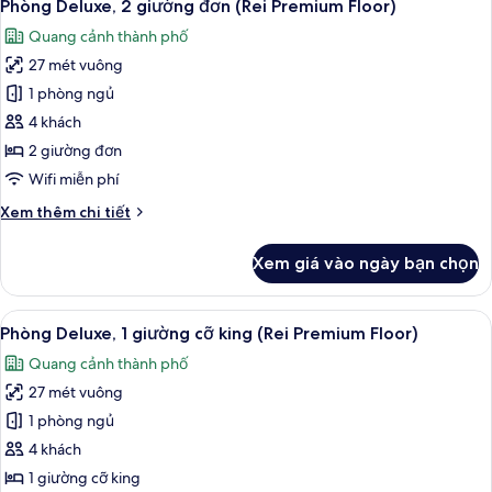
16
góc
Phòng Deluxe, 2 giường đơn (Rei Premium Floor)
tất
(Rei
Quang cảnh thành phố
Floor)
cả
27 mét vuông
ảnh
Phòng
1 phòng ngủ
Deluxe,
4 khách
2
2 giường đơn
giường
Wifi miễn phí
đơn
Chi
Xem thêm chi tiết
(Rei
tiết
Premium
khác
Xem giá vào ngày bạn chọn
Floor)
của
Phòng
Deluxe,
Xem
Bộ đồ giường cao cấp, két bảo mật 
15
2
Phòng Deluxe, 1 giường cỡ king (Rei Premium Floor)
tất
giường
Quang cảnh thành phố
đơn
cả
(Rei
27 mét vuông
ảnh
Premium
Phòng
1 phòng ngủ
Floor)
Deluxe,
4 khách
1
1 giường cỡ king