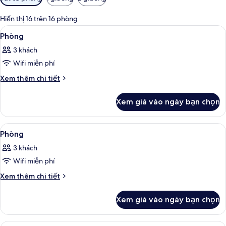
lọc
có
Hiển thị 16 trên 16 phòng
thể
Xem
Bộ đồ giường cao cấp, két bảo mật 
1
Phòng
dùng
tất
để
3 khách
cả
lọc
Wifi miễn phí
ảnh
tìm
Phòng
Chi
Xem thêm chi tiết
phòng
tiết
khác
Xem giá vào ngày bạn chọn
của
Phòng
Xem
Bộ đồ giường cao cấp, két bảo mật 
1
Phòng
tất
3 khách
cả
Wifi miễn phí
ảnh
Phòng
Chi
Xem thêm chi tiết
tiết
khác
Xem giá vào ngày bạn chọn
của
Phòng