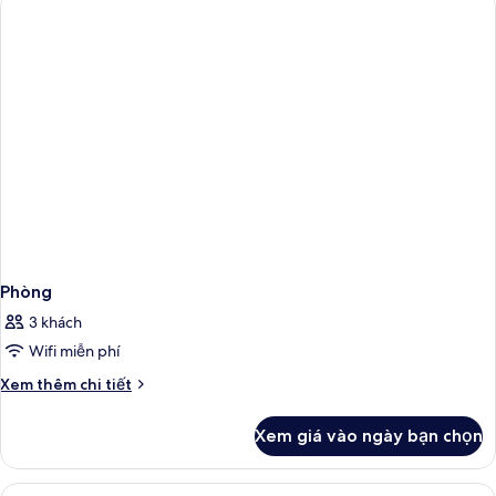
Phòng
3 khách
Wifi miễn phí
Chi
Xem thêm chi tiết
tiết
khác
Xem giá vào ngày bạn chọn
của
Phòng
Xem
Bộ đồ giường cao cấp, két bảo mật 