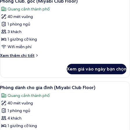
Phòng Club, góc (Miyabi Club Floor)
tất
(Miyabi
Quang cảnh thành phố
Floor)
cả
40 mét vuông
ảnh
Phòng
1 phòng ngủ
Club,
3 khách
góc
1 giường cỡ king
(Miyabi
Wifi miễn phí
Club
Chi
Xem thêm chi tiết
Floor)
tiết
khác
Xem giá vào ngày bạn chọn
của
Phòng
Club,
Xem
Bộ đồ giường cao cấp, két bảo mật 
24
góc
Phòng dành cho gia đình (Miyabi Club Floor)
tất
(Miyabi
Quang cảnh thành phố
Club
cả
Floor)
40 mét vuông
ảnh
Phòng
1 phòng ngủ
dành
4 khách
cho
1 giường cỡ king