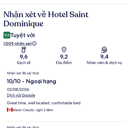
Nhận xét về Hotel Saint
Nhận
xét
Dominique
Tuyệt vời
9,2
1.009 nhận xét
9,6
9,2
9,4
Sạch sẽ
Địa điểm
Nhân viên & dịch vụ
Nhận
Nhận xét đã xác thực
xét
10/10 - Ngoại hạng
02/08/2026
Dịch với Google
Great time, well located, confortable bed
Marie-Claude, nghỉ 3 đêm
Nhận xét đã xác thực