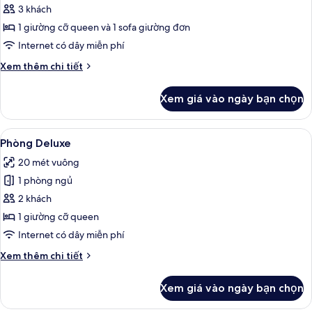
Phòng
3 khách
1 giường cỡ queen và 1 sofa giường đơn
Internet có dây miễn phí
Chi
Xem thêm chi tiết
tiết
khác
Xem giá vào ngày bạn chọn
của
Phòng
Xem
Phòng Deluxe | Bộ đồ giường cao câ
12
Phòng Deluxe
tất
20 mét vuông
cả
1 phòng ngủ
ảnh
Phòng
2 khách
Deluxe
1 giường cỡ queen
Internet có dây miễn phí
Chi
Xem thêm chi tiết
tiết
khác
Xem giá vào ngày bạn chọn
của
Phòng