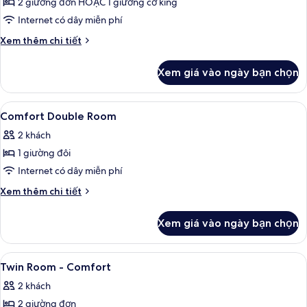
2 giường đơn HOẶC 1 giường cỡ king
ảnh
tiện
Comfort
Internet có dây miễn phí
nghi
Room,
đơn
Chi
Xem thêm chi tiết
giản
Twin
tiết
(King)
khác
or
Xem giá vào ngày bạn chọn
của
King
Comfort
Room,
Xem
Khu ăn uống
2
Twin
Comfort Double Room
tất
or
2 khách
King
cả
1 giường đôi
ảnh
Comfort
Internet có dây miễn phí
Double
Chi
Xem thêm chi tiết
Room
tiết
khác
Xem giá vào ngày bạn chọn
của
Comfort
Double
Xem
Khu ăn uống
2
Room
Twin Room - Comfort
tất
2 khách
cả
2 giường đơn
ảnh