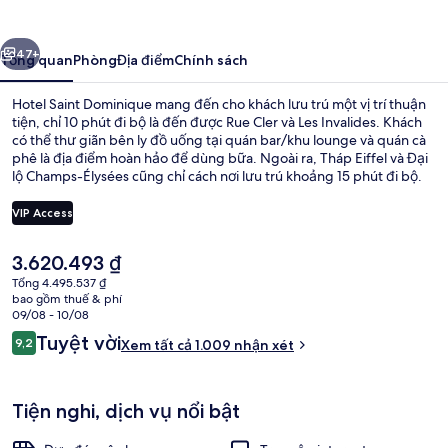
Dominique
ước
Tiếp
47+
Tổng quan
Phòng
Địa điểm
Chính sách
Hotel Saint Dominique mang đến cho khách lưu trú một vị trí thuận
tiện, chỉ 10 phút đi bộ là đến được Rue Cler và Les Invalides. Khách
có thể thư giãn bên ly đồ uống tại quán bar/khu lounge và quán cà
phê là địa điểm hoàn hảo để dùng bữa. Ngoài ra, Tháp Eiffel và Đại
lộ Champs-Élysées cũng chỉ cách nơi lưu trú khoảng 15 phút đi bộ.
Nhân viên nhiệt tình và địa điểm là những điều được du khách đánh
giá cao. Dịch vụ giao thông công cộng chỉ cách một quãng đi bộ
VIP Access
ngắn: cách Ga La Tour-Maubourg 4 phút và Ga Invalides 6 phút.
Giá
3.620.493 ₫
Buffet
hiện
Tổng 4.495.537 ₫
tại
bao gồm thuế & phí
là
09/08 - 10/08
3.620.493 ₫
Nhận
Tuyệt vời
9,2
Xem tất cả 1.009 nhận xét
9,2 trên 10,
xét
Tiện nghi, dịch vụ nổi bật