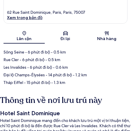
62 Rue Saint Dominique, Paris, Paris, 75007
Xem trong bản đồ
Bản đồ
Lân cận
Đi lại
Nhà hàng
Sông Seine
- 6 phút đi bộ
- 0.5 km
Rue Cler
- 6 phút đi bộ
- 0.5 km
Les Invalides
- 6 phút đi bộ
- 0.6 km
Đại lộ Champs-Élysées
- 14 phút đi bộ
- 1.2 km
Tháp Eiffel
- 15 phút đi bộ
- 1.3 km
Thông tin về nơi lưu trú này
Hotel Saint Dominique
Hotel Saint Dominique mang đến cho khách lưu trú một vị trí thuận tiện,
chỉ 10 phút đi bộ là đến được Rue Cler và Les Invalides. Khách có thể thư
giãn bên ly đồ uống tại quán bar/khu lounge và quán cà phê là địa điểm