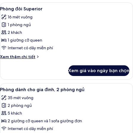
Deluxe
Xem
Bộ đồ giường cao cấp, nệm có lớp đ
10
Phòng đôi Superior
tất
16 mét vuông
cả
1 phòng ngủ
ảnh
Phòng
2 khách
đôi
1 giường cỡ queen
Superior
Internet có dây miễn phí
Chi
Xem thêm chi tiết
tiết
khác
Xem giá vào ngày bạn chọn
của
Phòng
đôi
Xem
Bộ đồ giường cao cấp, nệm có lớp đ
5
Superior
Phòng dành cho gia đình, 2 phòng ngủ
tất
35 mét vuông
cả
2 phòng ngủ
ảnh
Phòng
5 khách
dành
2 giường cỡ queen và 1 sofa giường đơn
cho
Internet có dây miễn phí