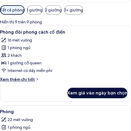
Bộ
Tất cả phòng
1 giường
2 giường
3+ giường
lọc
có
Hiển thị 9 trên 9 phòng
thể
Xem
Bộ đồ giường cao cấp, nệm có lớp đ
12
Phòng đôi phong cách cổ điển
dùng
tất
để
16 mét vuông
cả
lọc
1 phòng ngủ
ảnh
tìm
Phòng
2 khách
phòng
đôi
1 giường cỡ queen
phong
Internet có dây miễn phí
cách
Chi
Xem thêm chi tiết
cổ
tiết
điển
khác
Xem giá vào ngày bạn chọn
của
Phòng
đôi
Xem
Phòng | Bộ đồ giường cao cấp, nệm 
14
phong
Phòng
tất
cách
22 mét vuông
cổ
cả
điển
1 phòng ngủ
ảnh