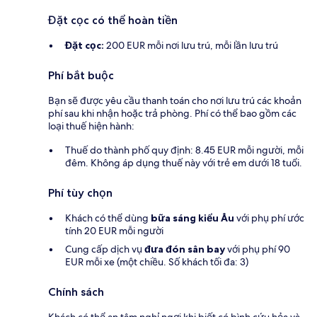
Đặt cọc có thể hoàn tiền
Đặt cọc:
200 EUR mỗi nơi lưu trú, mỗi lần lưu trú
Phí bắt buộc
Bạn sẽ được yêu cầu thanh toán cho nơi lưu trú các khoản
phí sau khi nhận hoặc trả phòng. Phí có thể bao gồm các
loại thuế hiện hành:
Thuế do thành phố quy định: 8.45 EUR mỗi người, mỗi
đêm. Không áp dụng thuế này với trẻ em dưới 18 tuổi.
Phí tùy chọn
Khách có thể dùng
bữa sáng kiểu Âu
với phụ phí ước
tính 20 EUR mỗi người
Cung cấp dịch vụ
đưa đón sân bay
với phụ phí 90
EUR mỗi xe (một chiều. Số khách tối đa: 3)
Chính sách
Khách có thể an tâm nghỉ ngơi khi biết có bình cứu hỏa và