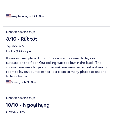
Amy Noelle, nghỉ 7 đêm
Nhận xét đã xác thực
8/10 - Rất tốt
19/07/2026
Dịch với Google
It was a great place, but our room was too small to lay our
suitcase on the floor. Our ceiling was too low in the back. The
shower was very large and the sink was very large, but not much
room to lay out our toiletries. It is close to many places to eat and
to laundry mat.
Susan, nghỉ 7 đêm
Nhận xét đã xác thực
10/10 - Ngoại hạng
07/04/2026