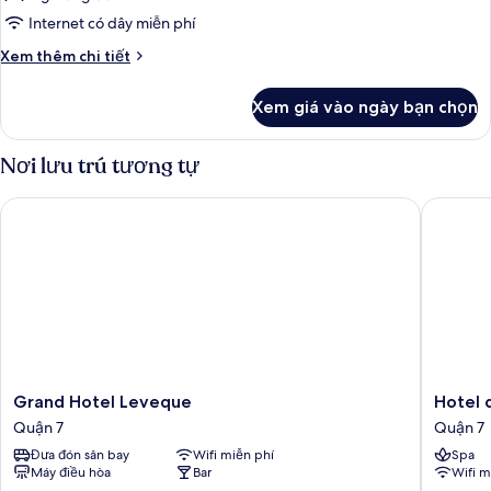
Twin
Internet có dây miễn phí
Room
Chi
Xem thêm chi tiết
-
tiết
khác
Comfort
Xem giá vào ngày bạn chọn
của
Twin
Room
Nơi lưu trú tương tự
-
Comfort
Grand Hotel Leveque
Hotel du
Grand
Hotel
Grand Hotel Leveque
Hotel 
Hotel
du
Quận 7
Quận 7
Leveque
Cadran
Đưa đón sân bay
Wifi miễn phí
Spa
Quận
Quận
Máy điều hòa
Bar
Wifi m
7
7