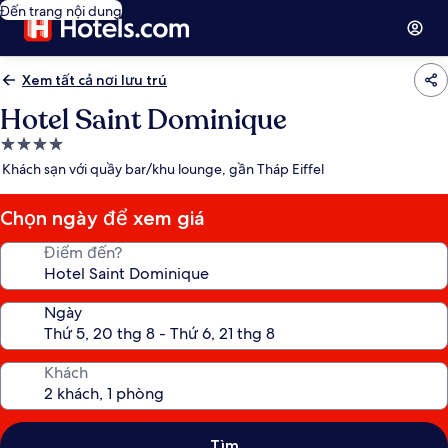
Đến trang nội dung
Xem tất cả nơi lưu trú
Hotel Saint Dominique
Nơi
lưu
Khách sạn với quầy bar/khu lounge, gần Tháp Eiffel
trú
4.0
Chọn ngày để xem giá
sao
Điểm đến?
Ngày
Khách
Tìm