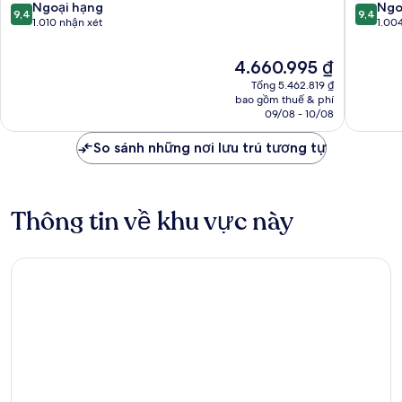
9.4
9.4
Ngoại hạng
Ngo
9,4
9,4
trên
trên
1.010 nhận xét
1.00
10,
10,
Ngoại
Ngoại
Giá
4.660.995 ₫
hạng,
hạng,
hiện
Tổng 5.462.819 ₫
1.010
1.004
tại
bao gồm thuế & phí
nhận
nhận
là
09/08 - 10/08
xét
xét
4.660.995 ₫
So sánh những nơi lưu trú tương tự
Thông tin về khu vực này