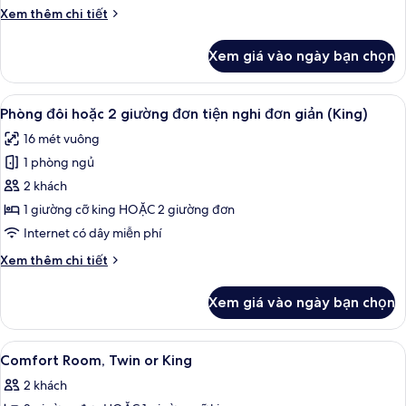
gia
Chi
Xem thêm chi tiết
đình,
tiết
2
khác
Xem giá vào ngày bạn chọn
của
phòng
Phòng
ngủ
dành
Xem
Bộ đồ giường cao cấp, nệm có lớp đ
8
cho
Phòng đôi hoặc 2 giường đơn tiện nghi đơn giản (King)
tất
gia
16 mét vuông
đình,
cả
2
1 phòng ngủ
ảnh
phòng
Phòng
2 khách
ngủ
đôi
1 giường cỡ king HOẶC 2 giường đơn
hoặc
Internet có dây miễn phí
2
Chi
Xem thêm chi tiết
giường
tiết
đơn
khác
Xem giá vào ngày bạn chọn
của
tiện
Phòng
nghi
đôi
Xem
Bộ đồ giường cao cấp, nệm có lớp đ
đơn
7
hoặc
Comfort Room, Twin or King
tất
giản
2
2 khách
giường
cả
(King)
đơn