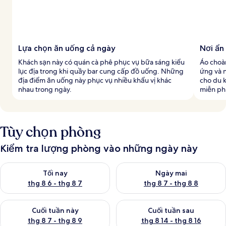
Lựa chọn ăn uống cả ngày
Nơi ẩn
Khách sạn này có quán cà phê phục vụ bữa sáng kiểu
Áo choà
lục địa trong khi quầy bar cung cấp đồ uống. Những
ứng và 
địa điểm ăn uống này phục vụ nhiều khẩu vị khác
cho du 
nhau trong ngày.
miễn phí
Tùy chọn phòng
Kiểm tra lượng phòng vào những ngày này
Kiểm tra lượng phòng tối nay từ thg 8 6 - thg 8 7
Kiểm tra lượng phòng ngày mai
Tối nay
Ngày mai
thg 8 6 - thg 8 7
thg 8 7 - thg 8 8
Kiểm tra lượng phòng cuối tuần này từ thg 8 7 - thg 8 9
Kiểm tra lượng phòng cuối tuần
Cuối tuần này
Cuối tuần sau
thg 8 7 - thg 8 9
thg 8 14 - thg 8 16