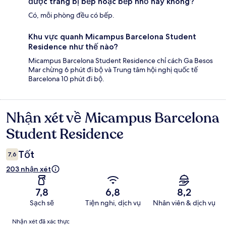
được trang bị bếp hoặc bếp nhỏ hay không?
Có, mỗi phòng đều có bếp.
Khu vực quanh Micampus Barcelona Student
Residence như thế nào?
Micampus Barcelona Student Residence chỉ cách Ga Besos
Mar chừng 6 phút đi bộ và Trung tâm hội nghị quốc tế
Barcelona 10 phút đi bộ.
Nhận xét về Micampus Barcelona
Nhận
xét
Student Residence
Tốt
7,6
203 nhận xét
7,8
6,8
8,2
Sạch sẽ
Tiện nghi, dịch vụ
Nhân viên & dịch vụ
Nhận
Nhận xét đã xác thực