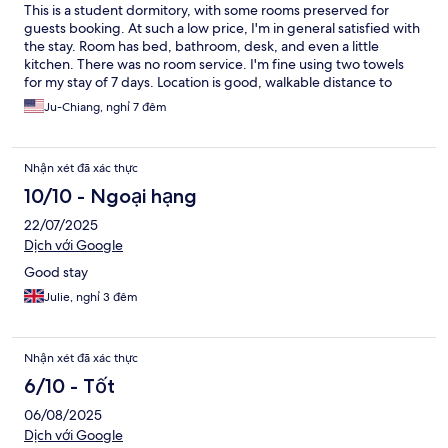
This is a student dormitory, with some rooms preserved for
guests booking. At such a low price, I'm in general satisfied with
the stay. Room has bed, bathroom, desk, and even a little
kitchen. There was no room service. I'm fine using two towels
for my stay of 7 days. Location is good, walkable distance to
Barcelona conventional center.
Ju-Chiang, nghỉ 7 đêm
Nhận xét đã xác thực
10/10 - Ngoại hạng
22/07/2025
Dịch với Google
Good stay
Julie, nghỉ 3 đêm
Nhận xét đã xác thực
6/10 - Tốt
06/08/2025
Dịch với Google