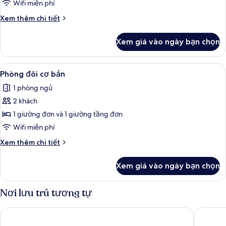
hộ
Wifi miễn phí
cơ
Chi
Xem thêm chi tiết
bản
tiết
khác
Xem giá vào ngày bạn chọn
của
Căn
hộ
Xem
Phòng đôi cơ bản | Chăn bông, bàn, k
4
cơ
Phòng đôi cơ bản
tất
bản
1 phòng ngủ
cả
2 khách
ảnh
Phòng
1 giường đơn và 1 giường tầng đơn
đôi
Wifi miễn phí
cơ
Chi
Xem thêm chi tiết
bản
tiết
khác
Xem giá vào ngày bạn chọn
của
Phòng
đôi
Nơi lưu trú tương tự
cơ
bản
Aparto Diagonal Suites
Hostal S