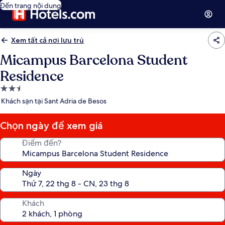
Đến trang nội dung
Xem tất cả nơi lưu trú
Micampus Barcelona Student
Residence
Nơi
lưu
Khách sạn tại Sant Adria de Besos
trú
2.5
Chọn ngày để xem giá
sao
Điểm đến?
Ngày
Khách