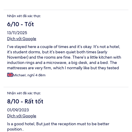
Nhận xét đã xác thực
6/10 - Tốt
13/11/2025
Dịch với Google
I’ve stayed here a couple of times and it’s okay. It’s not a hotel,
it’s student dorms, but it’s been quiet both times (early
November) and the rooms are fine. There’s a little kitchen with
induction rings and a microwave, a big desk, and a bed. The
mattresses are very firm, which I normally like but they tested
even me. The people are friendly and the location is great for
Michael, nghỉ 4 đêm
CCIB, which is why I chose this place.
Nhận xét đã xác thực
8/10 - Rất tốt
01/09/2023
Dịch với Google
Is a good hotel, But just the reception must to be better
position..