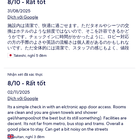
8/10 - Rất tốt
31/08/2025
Dịch với Google
施設内は清潔で、快適に過ごせます。ただタオルやシーツの交
換はホテルのような頻度ではないので、そこを許容できるかど
うかです。チェックインに時間がかかったように、ロビー対応
の方の手際のよさや英語の流暢さは個人差があるのかもしれな
いです。ただ全体的には清潔で、スタッフの感じもよく、値段
以上の体験だったと思います。
Takeshi, nghỉ 5 đêm
Nhận xét đã xác thực
8/10 - Rất tốt
02/11/2025
Dịch với Google
Its a simple check in with an elctronic app door access. Rooms
are clean and you are given towels and shower
gel/shampoo(not the best but its still something). Facilities are
decent. Its not far from metro, bus stop and trams. Overall a
good place to stay. Can get a bit noisy on the streets
sometimes(but imo u wont find a qiet place in barca)
sultan, nghỉ 3 đêm