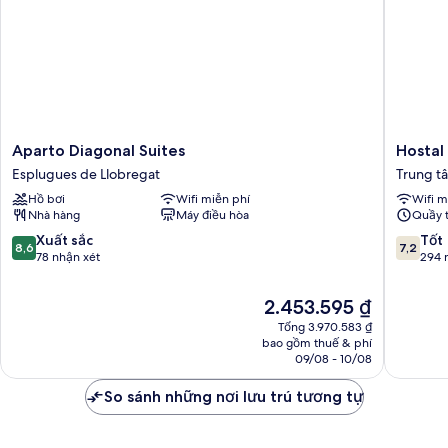
Aparto
Hostal
Aparto Diagonal Suites
Hostal
Diagonal
Sant
Esplugues de Llobregat
Trung t
Suites
Ramón
Hồ bơi
Wifi miễn phí
Wifi m
Esplugues
Trung
Nhà hàng
Máy điều hòa
Quầy t
de
tâm
Llobregat
Barcelo
8.6
7.2
Xuất sắc
Tốt
8,6
7,2
trên
trên
78 nhận xét
294 
10,
10,
Xuất
Tốt,
Giá
2.453.595 ₫
sắc,
294
hiện
Tổng 3.970.583 ₫
78
nhận
tại
bao gồm thuế & phí
nhận
xét
là
09/08 - 10/08
xét
2.453.595 ₫
So sánh những nơi lưu trú tương tự