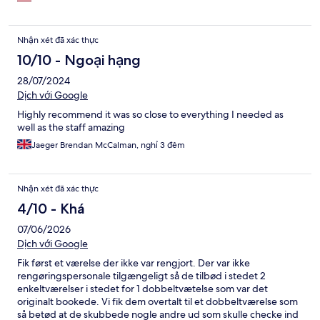
Nhận xét đã xác thực
10/10 - Ngoại hạng
28/07/2024
Dịch với Google
Highly recommend it was so close to everything I needed as
well as the staff amazing
Jaeger Brendan McCalman, nghỉ 3 đêm
Nhận xét đã xác thực
4/10 - Khá
07/06/2026
Dịch với Google
Fik først et værelse der ikke var rengjort. Der var ikke
rengøringspersonale tilgængeligt så de tilbød i stedet 2
enkeltværelser i stedet for 1 dobbeltvætelse som var det
originalt bookede. Vi fik dem overtalt til et dobbeltværelse som
så betød at de skubbede nogle andre ud som skulle checke ind