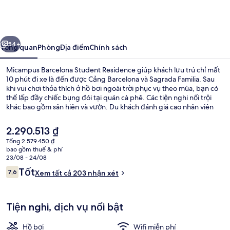
Barcelona
Student
Residence
ước
Tiếp
54+
Tổng quan
Phòng
Địa điểm
Chính sách
Micampus Barcelona Student Residence giúp khách lưu trú chỉ mất
10 phút đi xe là đến được Cảng Barcelona và Sagrada Familia. Sau
khi vui chơi thỏa thích ở hồ bơi ngoài trời phục vụ theo mùa, bạn có
thể lấp đầy chiếc bụng đói tại quán cà phê. Các tiện nghi nổi trội
khác bao gồm sân hiên và vườn. Du khách đánh giá cao nhân viên
nhiệt tình. Nơi lưu trú nằm cách dịch vụ giao thông công cộng một
quãng đi bộ ngắn: cách Ga Besos Mar 6 phút và Ga El Maresme-
Giá
2.290.513 ₫
Forum 7 phút.
hiện
Tổng 2.579.450 ₫
tại
bao gồm thuế & phí
Hồ bơi ngoài trời phục vụ theo mùa
là
23/08 - 24/08
2.290.513 ₫
Nhận
Tốt
7,6
Xem tất cả 203 nhận xét
7,6 trên 10,
xét
Tiện nghi, dịch vụ nổi bật
Hồ bơi
Wifi miễn phí