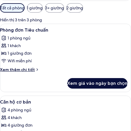
Bộ
Tất cả phòng
1 giường
3+ giường
2 giường
lọc
có
Hiển thị 3 trên 3 phòng
thể
Xem
Chăn bông, bàn, khu vực làm việc ph
15
Phòng đơn Tiêu chuẩn
dùng
tất
để
1 phòng ngủ
cả
lọc
1 khách
ảnh
tìm
Phòng
1 giường đơn
phòng
đơn
Wifi miễn phí
Tiêu
Chi
Xem thêm chi tiết
chuẩn
tiết
khác
Xem giá vào ngày bạn chọn
của
Phòng
đơn
Xem
Chăn bông, bàn, khu vực làm việc ph
4
Tiêu
Căn hộ cơ bản
tất
chuẩn
4 phòng ngủ
cả
4 khách
ảnh
Căn
4 giường đơn