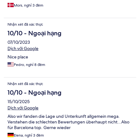
senere. Der manglede en pære på badeværelset så det var ret
Mors, nghỉ 3 đêm
mørkt. Snoren til gardin manglede så vi skulle manuelt stå og
rulle det op i toppen. Badet var enten brændende varmt eller
iskoldt og vi fortalte det til receptionen, men de gjorde intet
Nhận xét đã xác thực
ved det. Alt i alt et ret dårligt sted, men prisen afspejlede det
også, så forventningerne var ikke tårnhøje til at starte med.
10/10 - Ngoại hạng
07/10/2023
Dịch với Google
Nice place
Pedro, nghỉ 8 đêm
Nhận xét đã xác thực
10/10 - Ngoại hạng
15/10/2025
Dịch với Google
Also wir fanden die Lage und Unterkunft allgemein mega.
Verstehen die schlechten Bewertungen überhaupt nicht...Also
für Barcelona top. Gerne wieder
Elena, nghỉ 3 đêm