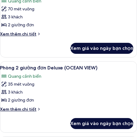
Quang cảnh biển
Deluxe
cả
(PORT
70 mét vuông
ảnh
VIEW)
Phòng
3 khách
Suite
2 giường đơn
Deluxe
Chi
Xem thêm chi tiết
(Twin)
tiết
khác
Xem giá vào ngày bạn chọn
của
Phòng
Suite
Xem
Chăn bông, két bảo mật tại phòng, 
8
Deluxe
Phòng 2 giường đơn Deluxe (OCEAN VIEW)
tất
(Twin)
Quang cảnh biển
cả
35 mét vuông
ảnh
Phòng
3 khách
2
2 giường đơn
giường
Chi
Xem thêm chi tiết
đơn
tiết
Deluxe
khác
Xem giá vào ngày bạn chọn
của
(OCEAN
Phòng
VIEW)
2