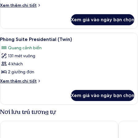
đơn
Chi
Xem thêm chi tiết
Premium
tiết
khác
(TWIN
Xem giá vào ngày bạn chọn
của
PREMIUM
Phòng
ROOM
2
Xem
Phòng Suite Presidential (Twin) | Ch
11
OCEAN
giường
Phòng Suite Presidential (Twin)
tất
đơn
VIEW)
Quang cảnh biển
Premium
cả
(TWIN
131 mét vuông
ảnh
PREMIUM
Phòng
4 khách
ROOM
Suite
OCEAN
2 giường đơn
VIEW)
Presidential
Chi
Xem thêm chi tiết
(Twin)
tiết
khác
Xem giá vào ngày bạn chọn
của
Phòng
Suite
Nơi lưu trú tương tự
Presidential
(Twin)
Miyakojima Tokyu Hotel & Resorts
Hotel Br