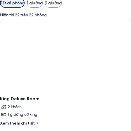
Bộ
Tất cả phòng
1 giường
2 giường
lọc
có
Hiển thị 22 trên 22 phòng
thể
dùng
để
lọc
tìm
phòng
King Deluxe Room
2 khách
1 giường cỡ king
Chi
Xem thêm chi tiết
tiết