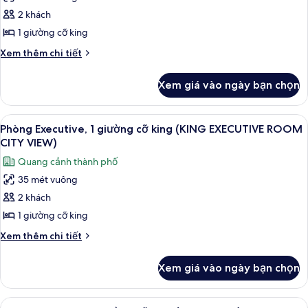
Phòng
2 khách
Deluxe,
1
1 giường cỡ king
giường
Chi
Xem thêm chi tiết
cỡ
tiết
khác
king
Xem giá vào ngày bạn chọn
của
(KING
Phòng
DELUXE
Deluxe,
Xem
Chăn bông, két bảo mật tại phòng, 
10
ROOM
1
Phòng Executive, 1 giường cỡ king (KING EXECUTIVE ROOM
tất
giường
OCEAN
CITY VIEW)
cỡ
cả
VIEW)
Quang cảnh thành phố
king
ảnh
(KING
35 mét vuông
Phòng
DELUXE
2 khách
Executive,
ROOM
OCEAN
1
1 giường cỡ king
VIEW)
giường
Chi
Xem thêm chi tiết
cỡ
tiết
khác
king
Xem giá vào ngày bạn chọn
của
(KING
Phòng
EXECUTIVE
Executive,
Xem
Chăn bông, két bảo mật tại phòng, 