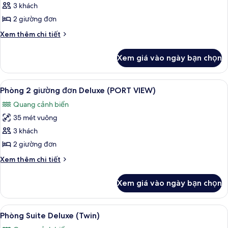
3 khách
2
giường
2 giường đơn
đơn
Chi
Xem thêm chi tiết
Deluxe
tiết
khác
(TWIN
Xem giá vào ngày bạn chọn
của
DELUXE
Phòng
ROOM
2
Xem
Chăn bông, két bảo mật tại phòng, 
6
CITY
giường
Phòng 2 giường đơn Deluxe (PORT VIEW)
tất
đơn
VIEW)
Quang cảnh biển
Deluxe
cả
(TWIN
35 mét vuông
ảnh
DELUXE
Phòng
3 khách
ROOM
2
CITY
2 giường đơn
VIEW)
giường
Chi
Xem thêm chi tiết
đơn
tiết
Deluxe
khác
Xem giá vào ngày bạn chọn
của
(PORT
Phòng
VIEW)
2
Xem
Phòng Suite Deluxe (Twin) | Khu phòn
9
giường
Phòng Suite Deluxe (Twin)
tất
đơn