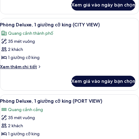
khác
Xem giá vào ngày bạn chọn
của
King
Executive
Xem
Chăn bông, két bảo mật tại phòng, 
8
Room
Phòng Deluxe, 1 giường cỡ king (CITY VIEW)
tất
Quang cảnh thành phố
cả
35 mét vuông
ảnh
Phòng
2 khách
Deluxe,
1 giường cỡ king
1
Chi
Xem thêm chi tiết
giường
tiết
cỡ
khác
Xem giá vào ngày bạn chọn
của
king
Phòng
(CITY
Deluxe,
Xem
Chăn bông, két bảo mật tại phòng, 
VIEW)
7
1
Phòng Deluxe, 1 giường cỡ king (PORT VIEW)
tất
giường
Quang cảnh cảng
cỡ
cả
king
35 mét vuông
ảnh
(CITY
Phòng
2 khách
VIEW)
Deluxe,
1 giường cỡ king