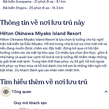
Bãi biển Sunayama
- 21 phút đi xe
- 8.1 km
Bãi biển Shigira
- 25 phút đi xe
- 16.3 km
Thông tin về nơi lưu trú này
Hilton Okinawa Miyako Island Resort
Hilton Okinawa Miyako Island Resort là lựa chọn lý tưởng cho kỳ nghỉ
trên bãi biển tại Đảo Miyako. Hồ bơi trong nhà là nơi vui chơi mát mẻ và
nếu đang muốn được chăm sóc đặc biệt, đừng bỏ qua cơ hội tận
hưởng chăm sóc da mặt tại khu spa. Có nhiều lựa chọn ẩm thực, gồm 4
nhà hàng và quán bar cạnh hồ bơi là nơi lý tưởng để nhấm nháp những
ly giải khát mát lạnh. Trung tâm thể thao phục vụ 24 giờ, hồ bơi ngoài
trời phục vụ theo mùa và hồ bơi dành cho trẻ em là những tiện nghi nổi
bật khác. Du khách đánh giá cao nhân viên nhiệt tình.
Tìm hiểu thêm về nơi lưu trú
Tổng quan
Quy mô khách sạn