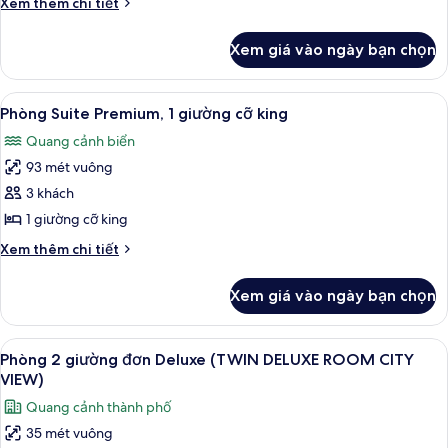
Chi
Xem thêm chi tiết
tiết
khác
Xem giá vào ngày bạn chọn
của
Phòng
(Accessible)
Xem
Phòng Suite Premium, 1 giường cỡ kin
9
Phòng Suite Premium, 1 giường cỡ king
tất
Quang cảnh biển
cả
93 mét vuông
ảnh
Phòng
3 khách
Suite
1 giường cỡ king
Premium,
Chi
Xem thêm chi tiết
1
tiết
giường
khác
Xem giá vào ngày bạn chọn
của
cỡ
Phòng
king
Suite
Xem
Chăn bông, két bảo mật tại phòng, 
7
Premium,
Phòng 2 giường đơn Deluxe (TWIN DELUXE ROOM CITY
tất
1
VIEW)
giường
cả
Quang cảnh thành phố
cỡ
ảnh
king
35 mét vuông
Phòng