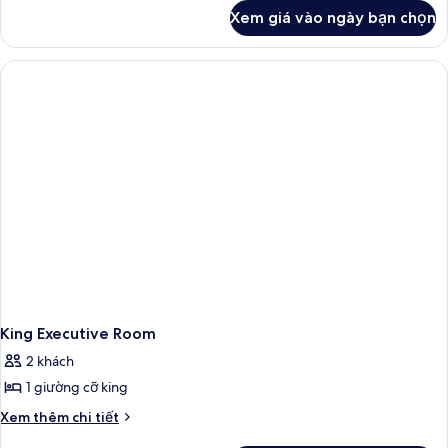
khác
Xem giá vào ngày bạn chọn
của
King
Deluxe
Room
Ocean
View
King Executive Room
2 khách
1 giường cỡ king
Chi
Xem thêm chi tiết
tiết