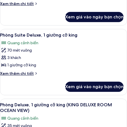
1
Chi
Xem thêm chi tiết
giường
tiết
cỡ
khác
Xem giá vào ngày bạn chọn
của
king
Phòng
(PORT
Deluxe,
Xem
Phòng Suite Deluxe, 1 giường cỡ king
VIEW)
10
1
Phòng Suite Deluxe, 1 giường cỡ king
tất
giường
Quang cảnh biển
cỡ
cả
king
70 mét vuông
ảnh
(PORT
Phòng
3 khách
VIEW)
Suite
1 giường cỡ king
Deluxe,
Chi
Xem thêm chi tiết
1
tiết
giường
khác
Xem giá vào ngày bạn chọn
của
cỡ
Phòng
king
Suite
Xem
Chăn bông, két bảo mật tại phòng, 
7
Deluxe,
Phòng Deluxe, 1 giường cỡ king (KING DELUXE ROOM
tất
1
OCEAN VIEW)
giường
cả
Quang cảnh biển
cỡ
ảnh
king
35 mét vuông