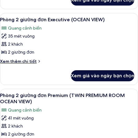
của
(PORT
Phòng
VIEW)
2
Xem
Chăn bông, két bảo mật tại phòng, 
9
giường
Phòng 2 giường đơn Executive (OCEAN VIEW)
tất
đơn
Quang cảnh biển
Executive
cả
(PORT
35 mét vuông
ảnh
VIEW)
Phòng
2 khách
2
2 giường đơn
giường
Chi
Xem thêm chi tiết
đơn
tiết
Executive
khác
Xem giá vào ngày bạn chọn
của
(OCEAN
Phòng
VIEW)
2
Xem
Phòng 2 giường đơn Premium (TWIN 
6
giường
Phòng 2 giường đơn Premium (TWIN PREMIUM ROOM
tất
đơn
OCEAN VIEW)
Executive
cả
Quang cảnh biển
(OCEAN
ảnh
VIEW)
41 mét vuông
Phòng
2 khách
2
giường
2 giường đơn