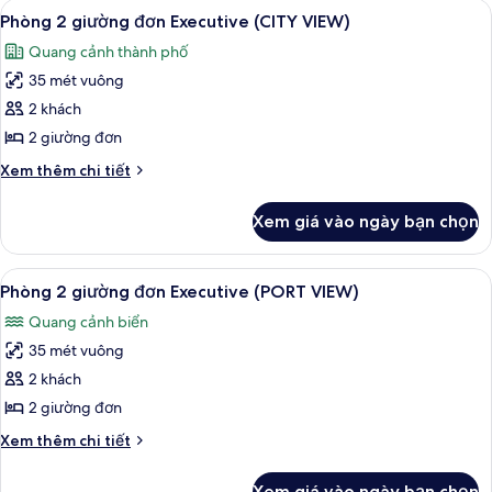
Xem
Chăn bông, két bảo mật tại phòng, 
9
giường
Phòng 2 giường đơn Executive (CITY VIEW)
tất
đơn
Quang cảnh thành phố
Deluxe
cả
(OCEAN
35 mét vuông
ảnh
VIEW)
Phòng
2 khách
2
2 giường đơn
giường
Chi
Xem thêm chi tiết
đơn
tiết
Executive
khác
Xem giá vào ngày bạn chọn
của
(CITY
Phòng
VIEW)
2
Xem
Phòng 2 giường đơn Executive (PORT 
9
giường
Phòng 2 giường đơn Executive (PORT VIEW)
tất
đơn
Quang cảnh biển
Executive
cả
(CITY
35 mét vuông
ảnh
VIEW)
Phòng
2 khách
2
2 giường đơn
giường
Chi
Xem thêm chi tiết
đơn
tiết
Executive
khác
Xem giá vào ngày bạn chọn