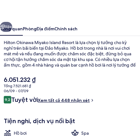
Okinawa
Miyako
Island
ước
Tiếp
Resort
113+
Tổng quan
Phòng
Địa điểm
Chính sách
Hilton Okinawa Miyako Island Resort là lựa chọn lý tưởng cho kỳ
nghỉ trên bãi biển tại Đảo Miyako. Hồ bơi trong nhà là nơi vui chơi
mát mẻ và nếu đang muốn được chăm sóc đặc biệt, đừng bỏ qua
cơ hội tận hưởng chăm sóc da mặt tại khu spa. Có nhiều lựa chọn
ẩm thực, gồm 4 nhà hàng và quán bar cạnh hồ bơi là nơi lý tưởng để
nhấm nháp những ly giải khát mát lạnh. Trung tâm thể thao phục vụ
24 giờ, hồ bơi ngoài trời phục vụ theo mùa và hồ bơi dành cho trẻ
Giá
6.051.232 ₫
em là những tiện nghi nổi bật khác. Du khách đánh giá cao nhân
hiện
Tổng 7.521.681 ₫
viên nhiệt tình.
tại
06/09 - 07/09
Hồ bơi trong nhà, hồ bơi ngoài trời p
là
Nhận
Tuyệt vời
9,2
Xem tất cả 448 nhận xét
6.051.232 ₫
9,2 trên 10,
xét
Tiện nghi, dịch vụ nổi bật
Hồ bơi
Spa