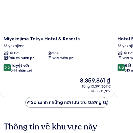
Miyakojima
Hotel
Miyakojima Tokyu Hotel & Resorts
Hotel 
Tokyu
Breezeb
Miyakojima
Miyakoj
Hotel
Marina
Hồ bơi
Spa
Hồ bơ
&
Miyakoj
Đậu xe miễn phí
Wifi miễn phí
Wifi m
Resorts
Miyakojima
9.2
8.2
Tuyệt vời
Rất 
9,2
8,2
trên
trên
544 nhận xét
813 
10,
10,
Giá
8.359.861 ₫
Tuyệt
Rất
hiện
vời,
tốt,
Tổng 10.391.307 ₫
tại
31/08 - 01/09
544
813
là
nhận
nhận
8.359.861 ₫
So sánh những nơi lưu trú tương tự
xét
xét
Thông tin về khu vực này