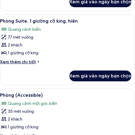
Xem giá vào ngày bạn chọn
của
(KING
Phòng
EXECUTIVE
Executive,
Xem
Khu lounge executive
10
ROOM
1
Phòng Suite, 1 giường cỡ king, hiên
tất
giường
OCEAN
Quang cảnh biển
cỡ
cả
VIEW)
king
77 mét vuông
ảnh
(KING
Phòng
2 khách
EXECUTIVE
Suite,
ROOM
1 giường cỡ king
OCEAN
1
Chi
Xem thêm chi tiết
VIEW)
giường
tiết
cỡ
khác
Xem giá vào ngày bạn chọn
của
king,
Phòng
hiên
Suite,
Xem
Phòng (Accessible) | Chăn bông, két 
6
1
Phòng (Accessible)
tất
giường
Quang cảnh một góc biển
cỡ
cả
king,
35 mét vuông
ảnh
hiên
Phòng
2 khách
(Accessible)
1 giường cỡ king