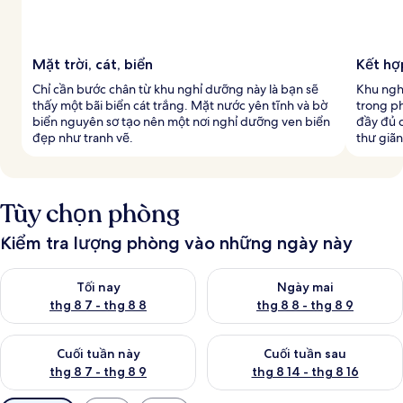
Mặt trời, cát, biển
Kết hợ
Chỉ cần bước chân từ khu nghỉ dưỡng này là bạn sẽ
Khu ngh
thấy một bãi biển cát trắng. Mặt nước yên tĩnh và bờ
trong p
biển nguyên sơ tạo nên một nơi nghỉ dưỡng ven biển
đầy đủ 
đẹp như tranh vẽ.
thư giãn
Tùy chọn phòng
Kiểm tra lượng phòng vào những ngày này
Kiểm tra lượng phòng tối nay từ thg 8 7 - thg 8 8
Kiểm tra lượng phòng ngày mai
Tối nay
Ngày mai
thg 8 7 - thg 8 8
thg 8 8 - thg 8 9
Kiểm tra lượng phòng cuối tuần này từ thg 8 7 - thg 8 9
Kiểm tra lượng phòng cuối tuần
Cuối tuần này
Cuối tuần sau
thg 8 7 - thg 8 9
thg 8 14 - thg 8 16