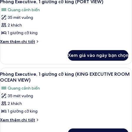
9
ROOM
1
Phòng Executive, 1 giường cỡ king (PORT VIEW)
tất
giường
CITY
Quang cảnh biển
cỡ
cả
VIEW)
king
35 mét vuông
ảnh
(KING
Phòng
2 khách
EXECUTIVE
Executive,
ROOM
1 giường cỡ king
CITY
1
Chi
Xem thêm chi tiết
VIEW)
giường
tiết
cỡ
khác
Xem giá vào ngày bạn chọn
của
king
Phòng
(PORT
Executive,
Xem
Chăn bông, két bảo mật tại phòng, 
VIEW)
9
1
Phòng Executive, 1 giường cỡ king (KING EXECUTIVE ROOM
tất
giường
OCEAN VIEW)
cỡ
cả
Quang cảnh biển
king
ảnh
(PORT
35 mét vuông
Phòng
VIEW)
2 khách
Executive,
1
1 giường cỡ king
giường
Chi
Xem thêm chi tiết
cỡ
tiết
khác
king