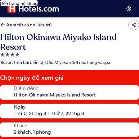
Đến trang nội dung
Xem tất cả nơi lưu trú
Hilton Okinawa Miyako Island
Resort
Nơi
lưu
Resort trên bãi biển tại Đảo Miyako với 4 nhà hàng và spa
trú
4.0
Chọn ngày để xem giá
sao
Điểm đến?
Ngày
Khách