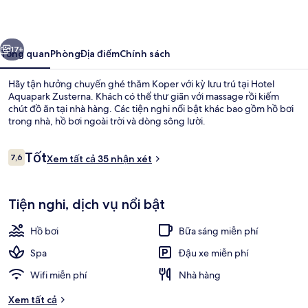
Zusterna
ước
Tiếp
17+
Tổng quan
Phòng
Địa điểm
Chính sách
Hãy tận hưởng chuyến ghé thăm Koper với kỳ lưu trú tại Hotel
Aquapark Zusterna. Khách có thể thư giãn với massage rồi kiếm
chút đồ ăn tại nhà hàng. Các tiện nghi nổi bật khác bao gồm hồ bơi
trong nhà, hồ bơi ngoài trời và dòng sông lười.
Nhận
Tốt
7,6
Xem tất cả 35 nhận xét
7,6 trên 10,
xét
Phòng đôi Superior | Nôi/giường cho tr
Tiện nghi, dịch vụ nổi bật
Hồ bơi
Bữa sáng miễn phí
Spa
Đậu xe miễn phí
Wifi miễn phí
Nhà hàng
Xem tất cả