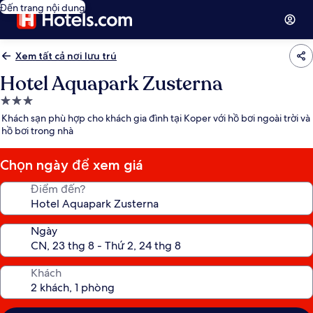
Đến trang nội dung
Xem tất cả nơi lưu trú
Hotel Aquapark Zusterna
Nơi
lưu
Khách sạn phù hợp cho khách gia đình tại Koper với hồ bơi ngoài trời và
trú
hồ bơi trong nhà
3.0
sao
Chọn ngày để xem giá
Điểm đến?
Ngày
Khách