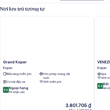
Phòng
đôi
Nơi lưu trú tương tự
Superior
Grand Koper
VENEZIA
Grand
VENEZI
Grand Koper
VENEZI
Koper
Boutiqu
Koper
Koper
Koper
Hotel
Bữa sáng miễn phí
Cho phép mang vật
Spa
Superio
nuôi
Wifi m
Koper
Có bãi đậu xe
Wifi miễn phí
8.2
Rất 
8,2
9.6
Ngoại hạng
trên
44 n
9,6
trên
79 nhận xét
10,
10,
Rất
Ngoại
tốt,
Giá
3.801.705 ₫
hạng,
44
hiện
79