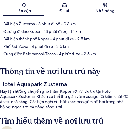
Bản đồ
Lân cận
Đi lại
Nhà hàng
Bãi biển Žusterna
- 3 phút đi bộ
- 0.3 km
Đường đi dạo Koper
- 13 phút đi bộ
- 1.1 km
Bãi biển thành phố Koper
- 4 phút đi xe
- 2.5 km
Phố Kidričeva
- 4 phút đi xe
- 2.5 km
Cung điện Belgramoni-Tacco
- 4 phút đi xe
- 2.5 km
Thông tin về nơi lưu trú này
Hotel Aquapark Zusterna
Hãy tận hưởng chuyến ghé thăm Koper với kỳ lưu trú tại Hotel
Aquapark Zusterna. Khách có thể thư giãn với massage rồi kiếm chút đồ
ăn tại nhà hàng. Các tiện nghi nổi bật khác bao gồm hồ bơi trong nhà,
hồ bơi ngoài trời và dòng sông lười.
Tìm hiểu thêm về nơi lưu trú