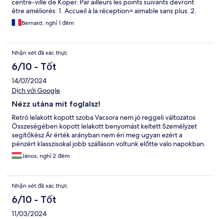
centre-ville de Koper. Par ailleurs les points suivants devront
être améliorés: 1. Accueil à la réception= aimable sans plus. 2.
Attaches extérieures des volets qui menacent de tomber. 3.
Bernard, nghỉ 1 đêm
Colonne dans la douche = branlante
Nhận xét đã xác thực
6/10 - Tốt
14/07/2024
Dịch với Google
Nézz utána mit foglalsz!
Retró lelakott kopott szoba Vacsora nem jó reggeli változatos
Összeségében kopott lelakott benyomást keltett Személyzet
segítőkész Ár érték arányban nem éri meg ugyan ezért a
pénzért klasszisokal jobb szálláson voltunk előtte valo napokban.
János, nghỉ 2 đêm
Nhận xét đã xác thực
6/10 - Tốt
11/03/2024