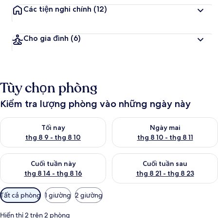
Các tiện nghi chính
(12)
Cho gia đình
(6)
Tùy chọn phòng
Kiểm tra lượng phòng vào những ngày này
Kiểm tra lượng phòng tối nay từ thg 8 9 - thg 8 10
Kiểm tra lượng phòng ngày mai 
Tối nay
Ngày mai
thg 8 9 - thg 8 10
thg 8 10 - thg 8 11
Kiểm tra lượng phòng cuối tuần này từ thg 8 14 - thg 8 16
Kiểm tra lượng phòng cuối tuần
Cuối tuần này
Cuối tuần sau
thg 8 14 - thg 8 16
thg 8 21 - thg 8 23
Bộ
Tất cả phòng
1 giường
2 giường
lọc
có
Hiển thị 2 trên 2 phòng