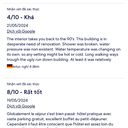
Nhận xét đã xác thực
4/10 - Khá
21/05/2024
Dịch với Google
The interior takes you back to the 90's. This building is in
desperate need of renovation. Shower was broken, water
pressure was non existent. Water temperature was changing on
its own, so any setting might be hot or cold. Long walking ways
trough the ugly run down building. At least it was relatively
clean. Parking garage was great
Artur, nghỉ 4 đêm
Nhận xét đã xác thực
8/10 - Rất tốt
19/05/2024
Dịch với Google
Globalement le séjour s'est bien passé: hôtel pratique avec
vaste parking gratuit, excellent buffet au petit-déjeuner.
Cependant il faut être conscient que l'hôtel est assez loin du