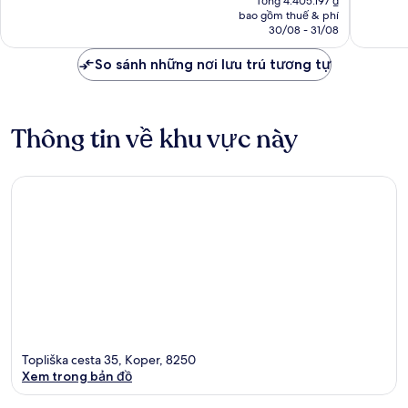
nhận
Tổng 4.405.197 ₫
tại
nhận
bao gồm thuế & phí
xét
là
30/08 - 31/08
xét
3.801.705 ₫
So sánh những nơi lưu trú tương tự
Thông tin về khu vực này
Topliška cesta 35, Koper, 8250
Xem trong bản đồ