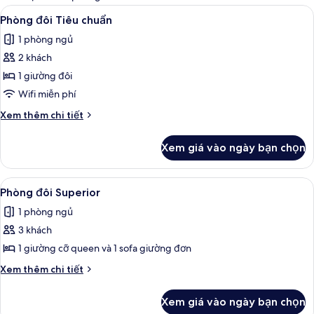
thể
Xem
Phòng đôi Tiêu chuẩn | Nôi/giường cho
4
Phòng đôi Tiêu chuẩn
dùng
tất
để
1 phòng ngủ
cả
lọc
2 khách
ảnh
tìm
Phòng
1 giường đôi
phòng
đôi
Wifi miễn phí
Tiêu
Chi
Xem thêm chi tiết
chuẩn
tiết
khác
Xem giá vào ngày bạn chọn
của
Phòng
đôi
Xem
Phòng đôi Superior | Nôi/giường cho tr
3
Tiêu
Phòng đôi Superior
tất
chuẩn
1 phòng ngủ
cả
3 khách
ảnh
Phòng
1 giường cỡ queen và 1 sofa giường đơn
đôi
Chi
Xem thêm chi tiết
Superior
tiết
khác
Xem giá vào ngày bạn chọn
của