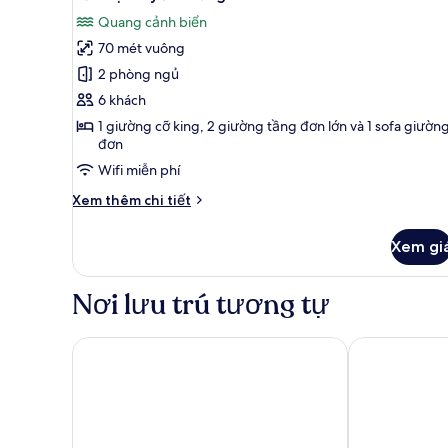
tất
Quang cảnh biển
cả
70 mét vuông
ảnh
Căn
2 phòng ngủ
hộ
6 khách
truyền
1 giường cỡ king, 2 giường tầng đơn lớn và 1 sofa giườn
thống
đơn
Wifi miễn phí
Chi
Xem thêm chi tiết
tiết
khác
Xem gi
của
Căn
hộ
Nơi lưu trú tương tự
truyền
thống
Soho Life Apartments
Royal Villas R