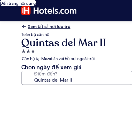
Đến trang nội dung
Xem tất cả nơi lưu trú
Toàn bộ căn hộ
Quintas del Mar II
Nơi
lưu
Căn hộ tại Mazatlán với hồ bơi ngoài trời
trú
Chọn ngày để xem giá
3.0
Điểm đến?
sao
Thư
viện
ảnh
về
Quintas