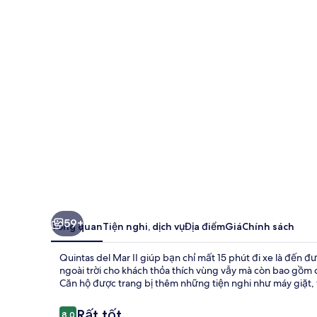
del
Mar
II
59+
Tổng quan
Tiện nghi, dịch vụ
Địa điểm
Giá
Chính sách
Quintas del Mar II giúp bạn chỉ mất 15 phút đi xe là đến
ngoài trời cho khách thỏa thích vùng vẫy mà còn bao gồm cả
Căn hộ được trang bị thêm những tiện nghi như máy giặt, tủ
Nhận
Rất tốt
8,0