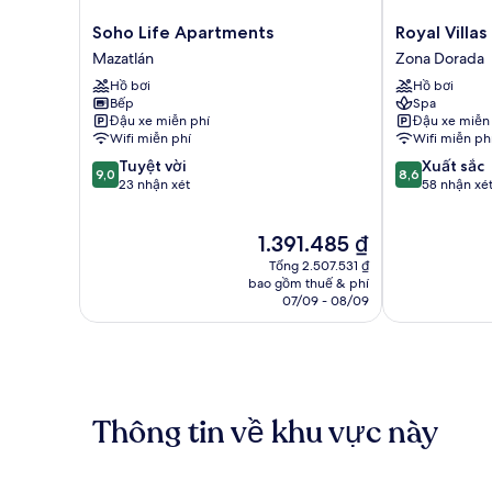
Soho
Royal
Soho Life Apartments
Royal Villas
Life
Villas
Mazatlán
Zona Dorada
Apartments
Resort
Hồ bơi
Hồ bơi
Mazatlán
Zona
Bếp
Spa
Dorada
Đậu xe miễn phí
Đậu xe miễn
Wifi miễn phí
Wifi miễn ph
9.0
8.6
Tuyệt vời
Xuất sắc
9,0
8,6
trên
trên
23 nhận xét
58 nhận xé
10,
10,
Tuyệt
Xuất
Giá
1.391.485 ₫
vời,
sắc,
hiện
23
58
Tổng 2.507.531 ₫
tại
nhận
nhận
bao gồm thuế & phí
là
07/09 - 08/09
xét
xét
1.391.485 ₫
Thông tin về khu vực này