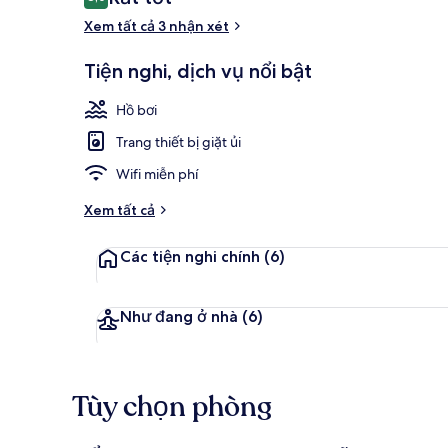
8,0 trên 10,
xét
Xem tất cả 3 nhận xét
Tiện nghi, dịch vụ nổi bật
Hồ bơi ngoài 
Hồ bơi
Trang thiết bị giặt ủi
Wifi miễn phí
Xem tất cả
Các tiện nghi chính
(6)
Như đang ở nhà
(6)
Tùy chọn phòng