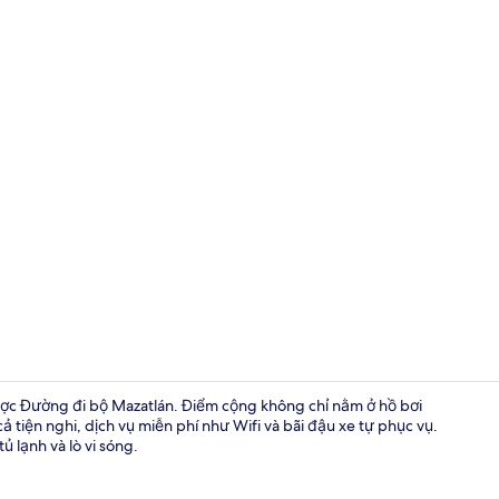
Khu tổ chức đ
 được Đường đi bộ Mazatlán. Điểm cộng không chỉ nằm ở hồ bơi
 tiện nghi, dịch vụ miễn phí như Wifi và bãi đậu xe tự phục vụ.
 lạnh và lò vi sóng.
Căn hộ tiện 