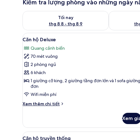
Kiểm tra lượng phòng vào những ngày n
Kiểm tra lượng phòng tối nay từ thg 8 8 - thg 8 9
Kiểm tra lượn
Tối nay
thg 8 8 - thg 8 9
thg
Xem
Căn hộ Deluxe | Khu phòng khá
20
Căn hộ Deluxe
tất
Quang cảnh biển
cả
70 mét vuông
ảnh
Căn
2 phòng ngủ
hộ
6 khách
Deluxe
1 giường cỡ king, 2 giường tầng đơn lớn và 1 sofa giườn
đơn
Wifi miễn phí
Chi
Xem thêm chi tiết
tiết
khác
Xem gi
của
Căn
hộ
Xem
Buồng tắm vòi sen, máy sấy t
3
Deluxe
Căn hộ truyền thống