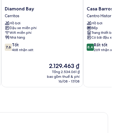
Diamond
Casa
Diamond Bay
Casa Barros Vacatio
Bay
Barros
Cerritos
Centro Historico
Cerritos
Vacation
Hồ bơi
Hồ bơi
Condos
Đậu xe miễn phí
Bếp
Centro
Wifi miễn phí
Trang thiết bị giặt ủi
Historico
Nhà hàng
Có bãi đậu xe
7.6
8.4
Tốt
Rất tốt
7,6
8,4
trên
trên
468 nhận xét
269 nhận xét
10,
10,
Tốt,
Rất
Giá
2.129.463 ₫
468
tốt,
hiện
nhận
269
Tổng 2.534.061 ₫
tại
xét
nhận
bao gồm thuế & phí
ba
là
16/08 - 17/08
xét
2.129.463 ₫