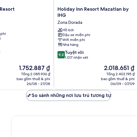
Holiday
 Resort
Holiday Inn Resort Mazatlan by
Inn
IHG
Resort
Zona Dorada
Mazatlan
by
Hồ bơi
 phí
Đậu xe miễn phí
IHG
í
Wifi miễn phí
Zona
Nhà hàng
Dorada
t
9.2
Tuyệt vời
9,2
trên
1.017 nhận xét
10,
Giá
Giá
1.752.887 ₫
2.018.651 ₫
Tuyệt
hiện
hiện
vời,
Tổng 2.085.936 ₫
Tổng 2.402.195 ₫
tại
tại
bao gồm thuế & phí
bao gồm thuế & phí
1.017
là
là
26/08 - 27/08
06/09 - 07/09
nhận
1.752.887 ₫
2.018.651 ₫
xét
So sánh những nơi lưu trú tương tự