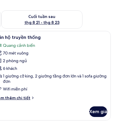
 thg 8 14 - thg 8 16
Kiểm tra lượng phòng cuối tuần tới từ thg 8 21 - thg 8 23
Cuối tuần sau
thg 8 21 - thg 8 23
g khách | TV plasma 50-inch có truyền hình kỹ thuật số, TV
em
Buồng tắm vòi sen, máy sấy tóc, khăn tắm, 
3
ăn hộ truyền thống
ất
Quang cảnh biển
ả
70 mét vuông
nh
ăn
2 phòng ngủ
ộ
6 khách
ruyền
1 giường cỡ king, 2 giường tầng đơn lớn và 1 sofa giường
hống
đơn
Wifi miễn phí
i
m thêm chi tiết
́t
ác
Xem giá
a
ăn
n tắm, xà phòng
uyền