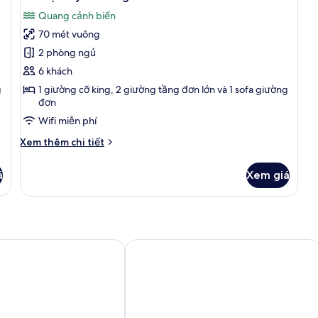
tất
đơn
th
Quang cảnh biển
giản
cả
70 mét vuông
ảnh
Căn
2 phòng ngủ
hộ
6 khách
truyền
g
1 giường cỡ king, 2 giường tầng đơn lớn và 1 sofa giường
thống
đơn
Wifi miễn phí
Chi
Xem thêm chi tiết
tiết
khác
á
Xem giá
của
Căn
hộ
truyền
thống
esort
Holiday Inn Resort Mazatlan by IHG