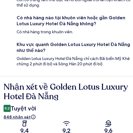
thể sử dụng.
Có nhà hàng nào tại khuôn viên hoặc gần Golden
Lotus Luxury Hotel Đà Nẵng không?
Có nhà hàng trong khuôn viên.
Khu vực quanh Golden Lotus Luxury Hotel Đà Nẵng
như thế nào?
Golden Lotus Luxury Hotel Đà Nẵng chỉ cách Bãi biển Mỹ Khê
chừng 2 phút đi bộ và Sông Hàn 20 phút đi bộ.
Nhận xét về Golden Lotus Luxury
Nhận
xét
Hotel Đà Nẵng
Tuyệt vời
9,2
848 nhận xét
9,4
9,2
9,6