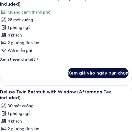
tất
Balcony
included)
Sea
cả
Quang cảnh thành phố
View
ảnh
(Afternoon
28 mét vuông
Deluxe
Tea
1 phòng ngủ
Twin
included)
Room,
4 khách
Balcony,
2 giường đơn lớn
City
Wifi miễn phí
View
Chi
Xem thêm chi tiết
(Afternoon
tiết
Tea
khác
Xem giá vào ngày bạn chọn
của
included)
Deluxe
Twin
Xem
Deluxe Twin Bathtub with Window (Aft
12
Room,
Deluxe Twin Bathtub with Window (Afternoon Tea
tất
Balcony,
included)
City
cả
30 mét vuông
View
ảnh
(Afternoon
1 phòng ngủ
Deluxe
Tea
4 khách
Twin
included)
Bathtub
2 giường đơn lớn