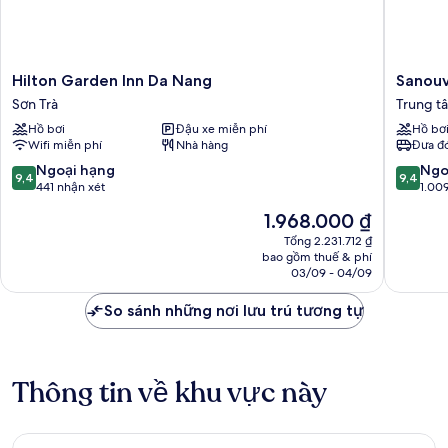
Hilton
Sanouva
Hilton Garden Inn Da Nang
Sanouv
Garden
Danang
Sơn Trà
Trung t
Inn
Hotel
Hồ bơi
Đậu xe miễn phí
Hồ bơ
Da
Trung
Wifi miễn phí
Nhà hàng
Đưa đó
Nang
tâm
Sơn
Thành
9.4
9.4
Ngoại hạng
Ngo
9,4
9,4
Trà
phố
trên
trên
441 nhận xét
1.00
Đà
10,
10,
Giá
1.968.000 ₫
Nẵng
Ngoại
Ngoại
hiện
hạng,
hạng,
Tổng 2.231.712 ₫
tại
bao gồm thuế & phí
441
1.009
là
03/09 - 04/09
nhận
nhận
1.968.000 ₫
xét
xét
So sánh những nơi lưu trú tương tự
Thông tin về khu vực này