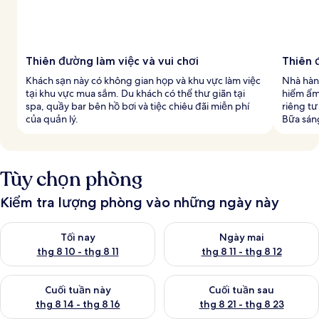
Thiên đường làm việc và vui chơi
Thiên 
Khách sạn này có không gian họp và khu vực làm việc
Nhà hàn
tại khu vực mua sắm. Du khách có thể thư giãn tại
hiểm ẩm
spa, quầy bar bên hồ bơi và tiệc chiêu đãi miễn phí
riêng tư
của quản lý.
Bữa sán
Tùy chọn phòng
Kiểm tra lượng phòng vào những ngày này
Kiểm tra lượng phòng tối nay từ thg 8 10 - thg 8 11
Kiểm tra lượng phòng ngày mai 
Tối nay
Ngày mai
thg 8 10 - thg 8 11
thg 8 11 - thg 8 12
Kiểm tra lượng phòng cuối tuần này từ thg 8 14 - thg 8 16
Kiểm tra lượng phòng cuối tuần
Cuối tuần này
Cuối tuần sau
thg 8 14 - thg 8 16
thg 8 21 - thg 8 23