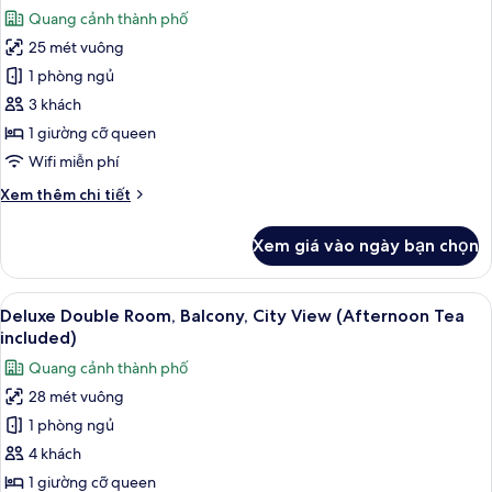
City
cả
Quang cảnh thành phố
View
ảnh
(Afternoon
25 mét vuông
Superior
Tea
1 phòng ngủ
Double
included)
Room,
3 khách
Balcony,
1 giường cỡ queen
City
Wifi miễn phí
View
Chi
Xem thêm chi tiết
(Afternoon
tiết
Tea
khác
Xem giá vào ngày bạn chọn
của
included)
Superior
Double
Xem
Deluxe Double Room, Balcony, City Vie
12
Room,
Deluxe Double Room, Balcony, City View (Afternoon Tea
tất
Balcony,
included)
City
cả
Quang cảnh thành phố
View
ảnh
(Afternoon
28 mét vuông
Deluxe
Tea
1 phòng ngủ
Double
included)
Room,
4 khách
Balcony,
1 giường cỡ queen