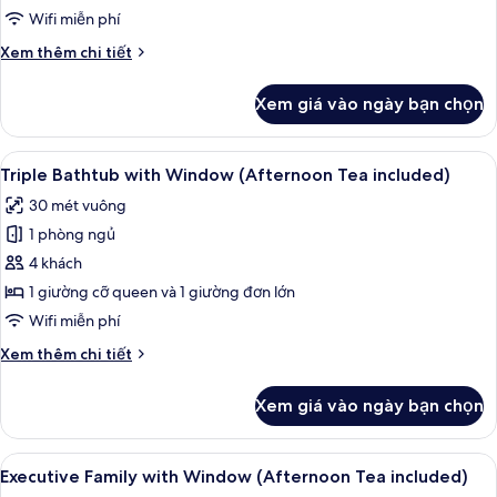
City
Wifi miễn phí
View
Chi
Xem thêm chi tiết
(Afternoon
tiết
Tea
khác
Xem giá vào ngày bạn chọn
của
included)
Deluxe
Double
Xem
Triple Bathtub with Window (Afternoon
8
Room,
Triple Bathtub with Window (Afternoon Tea included)
tất
Balcony,
30 mét vuông
City
cả
View
1 phòng ngủ
ảnh
(Afternoon
Triple
4 khách
Tea
Bathtub
included)
1 giường cỡ queen và 1 giường đơn lớn
with
Wifi miễn phí
Window
Chi
Xem thêm chi tiết
(Afternoon
tiết
Tea
khác
Xem giá vào ngày bạn chọn
của
included)
Triple
Bathtub
Xem
Executive Family with Window (Afterno
7
with
Executive Family with Window (Afternoon Tea included)
tất
Window