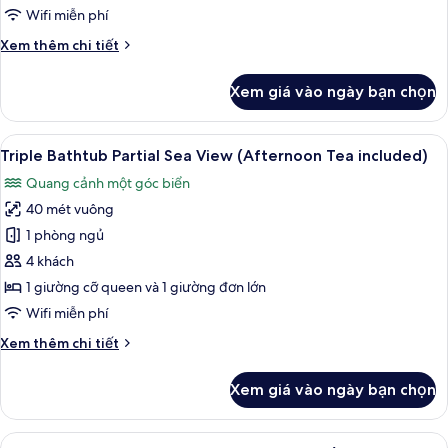
with
Wifi miễn phí
Window
Chi
Xem thêm chi tiết
(Afternoon
tiết
Tea
khác
Xem giá vào ngày bạn chọn
của
included)
Deluxe
Twin
Xem
Triple Bathtub Partial Sea View (After
11
Bathtub
Triple Bathtub Partial Sea View (Afternoon Tea included)
tất
with
Quang cảnh một góc biển
Window
cả
(Afternoon
40 mét vuông
ảnh
Tea
Triple
1 phòng ngủ
included)
Bathtub
4 khách
Partial
1 giường cỡ queen và 1 giường đơn lớn
Sea
Wifi miễn phí
View
Chi
Xem thêm chi tiết
(Afternoon
tiết
Tea
khác
Xem giá vào ngày bạn chọn
included)
của
Triple
Bathtub
Xem
Bộ đồ giường cao cấp, nệm có lớp đ