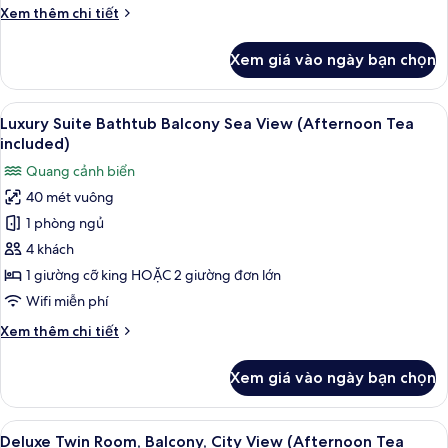
View
Chi
Xem thêm chi tiết
(Afternoon
tiết
Tea
khác
Xem giá vào ngày bạn chọn
của
included)
Suite
Double
Xem
Bộ đồ giường cao cấp, nệm có lớp đ
10
Bathtub
Luxury Suite Bathtub Balcony Sea View (Afternoon Tea
tất
Partial
included)
Sea
cả
Quang cảnh biển
View
ảnh
(Afternoon
40 mét vuông
Luxury
Tea
1 phòng ngủ
Suite
included)
Bathtub
4 khách
Balcony
1 giường cỡ king HOẶC 2 giường đơn lớn
Sea
Wifi miễn phí
View
Chi
Xem thêm chi tiết
(Afternoon
tiết
Tea
khác
Xem giá vào ngày bạn chọn
của
included)
Luxury
Suite
Xem
Deluxe Twin Room, Balcony, City View 
9
Bathtub
Deluxe Twin Room, Balcony, City View (Afternoon Tea