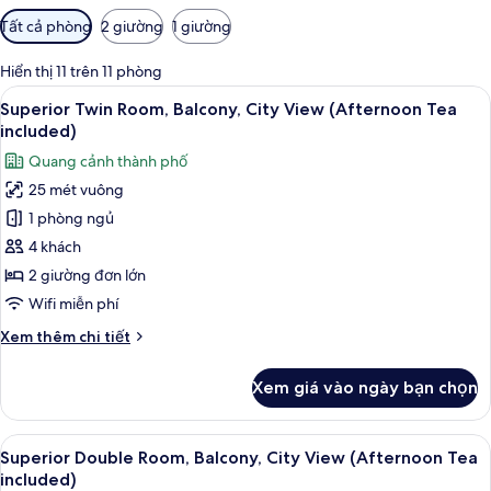
Bộ
Tất cả phòng
2 giường
1 giường
lọc
có
Hiển thị 11 trên 11 phòng
thể
Xem
9
Superior Twin Room, Balcony, City View (Afternoon Tea
dùng
tất
included)
để
cả
lọc
Quang cảnh thành phố
ảnh
tìm
25 mét vuông
Superior
phòng
1 phòng ngủ
Twin
Room,
4 khách
Balcony,
2 giường đơn lớn
City
Wifi miễn phí
View
Chi
Xem thêm chi tiết
(Afternoon
tiết
Tea
khác
Xem giá vào ngày bạn chọn
của
included)
Superior
Twin
Xem
Bộ đồ giường cao cấp, nệm có lớp đ
9
Room,
Superior Double Room, Balcony, City View (Afternoon Tea
tất
Balcony,
included)