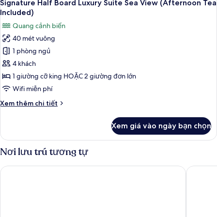
13
Partial
Signature Half Board Luxury Suite Sea View (Afternoon Tea
tất
Sea
Included)
View
cả
Quang cảnh biển
(Afternoon
ảnh
Tea
40 mét vuông
Signature
included)
1 phòng ngủ
Half
Board
4 khách
Luxury
1 giường cỡ king HOẶC 2 giường đơn lớn
Suite
Wifi miễn phí
Sea
Chi
Xem thêm chi tiết
View
tiết
(Afternoon
khác
Xem giá vào ngày bạn chọn
của
Tea
Signature
Included)
Half
Nơi lưu trú tương tự
Board
Luxury
Hilton Garden Inn Da Nang
Sanouva
Suite
Sea
View
(Afternoon
Tea
Included)