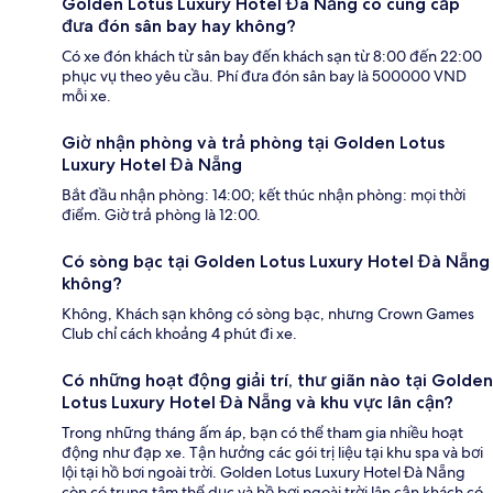
Golden Lotus Luxury Hotel Đà Nẵng có cung cấp
đưa đón sân bay hay không?
Có xe đón khách từ sân bay đến khách sạn từ 8:00 đến 22:00
phục vụ theo yêu cầu. Phí đưa đón sân bay là 500000 VND
mỗi xe.
Giờ nhận phòng và trả phòng tại Golden Lotus
Luxury Hotel Đà Nẵng
Bắt đầu nhận phòng: 14:00; kết thúc nhận phòng: mọi thời
điểm. Giờ trả phòng là 12:00.
Có sòng bạc tại Golden Lotus Luxury Hotel Đà Nẵng
không?
Không, Khách sạn không có sòng bạc, nhưng Crown Games
Club chỉ cách khoảng 4 phút đi xe.
Có những hoạt động giải trí, thư giãn nào tại Golden
Lotus Luxury Hotel Đà Nẵng và khu vực lân cận?
Trong những tháng ấm áp, bạn có thể tham gia nhiều hoạt
động như đạp xe. Tận hưởng các gói trị liệu tại khu spa và bơi
lội tại hồ bơi ngoài trời. Golden Lotus Luxury Hotel Đà Nẵng
còn có trung tâm thể dục và hồ bơi ngoài trời lân cận khách có