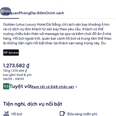
Hotel
ước
Tiếp
Đà
105+
Tổng quan
Phòng
Địa điểm
Chính sách
Nẵng
Golden Lotus Luxury Hotel Đà Nẵng chỉ cách sân bay khoảng 6 km
và có dịch vụ đón khách từ sân bay theo yêu cầu. Khách có thể
nuông chiều bản thân với massage tại spa và kiếm chút đồ ăn ở nhà
hàng. Hồ bơi ngoài trời, quán bar cạnh hồ bơi và trung tâm thể thao
là những tiện nghi nổi bật khác tại khách sạn sang trọng này. Du
khách khen ngợi về nhân viên nhiệt tình.
VIP Access
Giá
1.273.582 ₫
Hồ bơi ngoài trời, mở cửa từ 6:30 đến
hiện
Tổng 1.375.469 ₫
tại
bao gồm thuế & phí
là
08/09 - 09/09
1.273.582 ₫
Nhận
Tuyệt vời
9,2
Xem tất cả 848 nhận xét
9,2 trên 10,
xét
Tiện nghi, dịch vụ nổi bật
Hồ bơi
Bữa sáng miễn phí