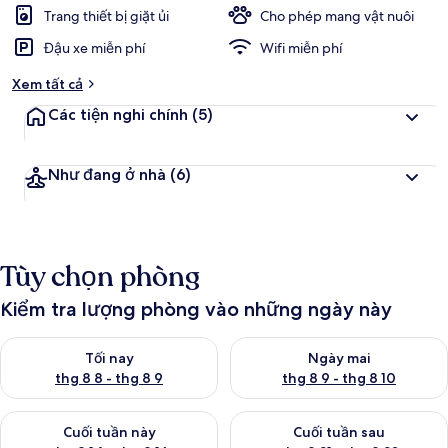
Trang thiết bị giặt ủi
Cho phép mang vật nuôi
Đậu xe miễn phí
Wifi miễn phí
Xem tất cả
Các tiện nghi chính
(5)
Như đang ở nhà
(6)
Tùy chọn phòng
Kiểm tra lượng phòng vào những ngày này
Kiểm tra lượng phòng tối nay từ thg 8 8 - thg 8 9
Kiểm tra lượng phòng ngày mai
Tối nay
Ngày mai
thg 8 8 - thg 8 9
thg 8 9 - thg 8 10
Kiểm tra lượng phòng cuối tuần này từ thg 8 14 - thg 8 16
Kiểm tra lượng phòng cuối tuần
Cuối tuần này
Cuối tuần sau