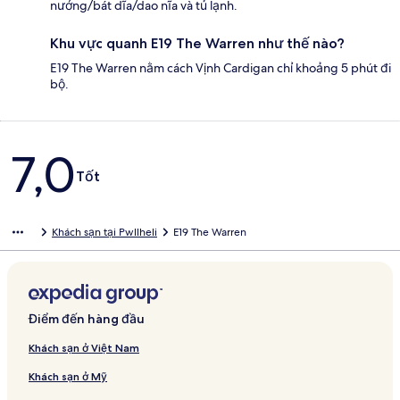
nướng/bát dĩa/dao nĩa và tủ lạnh.
Khu vực quanh E19 The Warren như thế nào?
E19 The Warren nằm cách Vịnh Cardigan chỉ khoảng 5 phút đi
bộ.
Nhận
7,0
xét
Tốt
Khách sạn tại Pwllheli
E19 The Warren
Điểm đến hàng đầu
Khách sạn ở Việt Nam
Khách sạn ở Mỹ