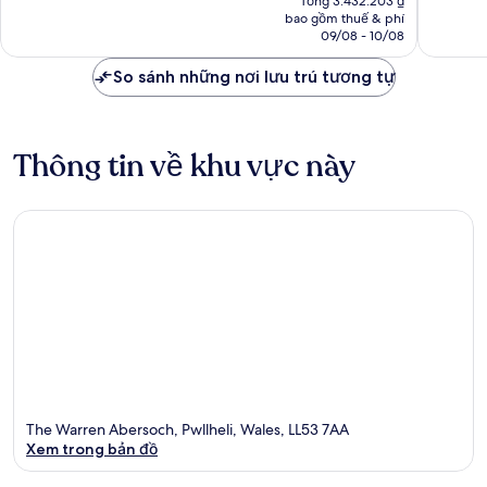
Tổng 3.432.203 ₫
373
108
tại
bao gồm thuế & phí
nhận
nhận
là
09/08 - 10/08
xét
xét
2.860.169 ₫
So sánh những nơi lưu trú tương tự
Thông tin về khu vực này
The Warren Abersoch, Pwllheli, Wales, LL53 7AA
Xem trong bản đồ