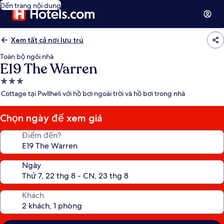
Đến trang nội dung
Xem tất cả nơi lưu trú
Toàn bộ ngôi nhà
E19 The Warren
Nơi
lưu
Cottage tại Pwllheli với hồ bơi ngoài trời và hồ bơi trong nhà
trú
3.0
Chọn ngày để xem giá
sao
Điểm đến?
Ngày
Khách