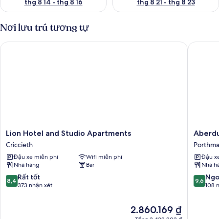
thg 8 14 - thg 8 16
thg 8 21 - thg 8 23
Nơi lưu trú tương tự
Lion Hotel and Studio Apartments
Aberduna
Lion
Aberdu
Lion Hotel and Studio Apartments
Aberdu
Hotel
Caravan
Criccieth
Porthm
and
Direct
Đậu xe miễn phí
Wifi miễn phí
Đậu x
Studio
Porthm
Nhà hàng
Bar
Nhà h
Apartments
Criccieth
8.4
9.6
Rất tốt
Ngo
8,4
9,6
trên
trên
373 nhận xét
108 
10,
10,
Rất
Ngoại
Giá
2.860.169 ₫
tốt,
hạng,
hiện