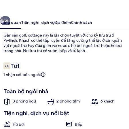
Warren
ước
Tiếp
21+
Tổng quan
Tiện nghi, dịch vụ
Địa điểm
Chính sách
Gần sân golf, cottage này là lựa chọn tuyệt vời cho kỳ lưu trú ở
Pwllheli. Khách có thể tập luyện để tăng cường thể lực ở sân quần
vợt ngoài trời hay đùa giỡn với nước ở hồ bơi ngoài trời hoặc hồ bơi
trong nhà. Nơi lưu trú có vườn, bếp và tủ lạnh.
Nhận
Tốt
7,0
7,0 trên 10,
xét
1 nhận xét bên ngoài
Khuôn viên nơi lưu trú
Toàn bộ ngôi nhà
3 phòng ngủ
2 phòng tắm
6 khách
Tiện nghi, dịch vụ nổi bật
Hồ bơi
Bếp