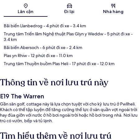
Bản đồ
Lân cận
Đi lại
Nhà hàng
Bãi biển Llanbedrog
- 4 phút đi xe
- 3.4 km
Trung tâm Triển lãm Nghệ thuật Plas Glyn y Weddw
- 5 phút đi xe
-
3.4 km
Bãi biển Abersoch
- 6 phút đi xe
- 2.4 km
Plas yn Rhiw
- 12 phút đi xe
- 11.0 km
Trung tâm Thuyền buồm Plas Heli
- 17 phút đi xe
- 12.0 km
Thông tin về nơi lưu trú này
E19 The Warren
Gần sân golf, cottage này là lựa chọn tuyệt vời cho kỳ lưu trú ở Pwllheli.
Khách có thể tập luyện để tăng cường thể lực ở sân quần vợt ngoài trời
hay đùa giỡn với nước ở hồ bơi ngoài trời hoặc hồ bơi trong nhà. Nơi lưu
trú có vườn, bếp và tủ lạnh.
Tìm hiểu thêm về nơi lưu trú