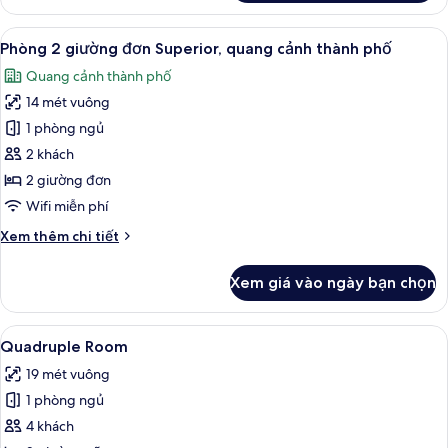
Phòng
2
Xem
Phòng 2 giường đơn Superior, quang 
6
giường
Phòng 2 giường đơn Superior, quang cảnh thành phố
tất
đơn
Quang cảnh thành phố
Superior
cả
14 mét vuông
ảnh
Phòng
1 phòng ngủ
2
2 khách
giường
2 giường đơn
đơn
Wifi miễn phí
Superior,
Chi
Xem thêm chi tiết
quang
tiết
cảnh
khác
Xem giá vào ngày bạn chọn
thành
của
Phòng
phố
2
Xem
Quadruple Room | Bàn, khu vực làm v
4
giường
Quadruple Room
tất
đơn
19 mét vuông
Superior,
cả
quang
1 phòng ngủ
ảnh
cảnh
Quadruple
4 khách
thành