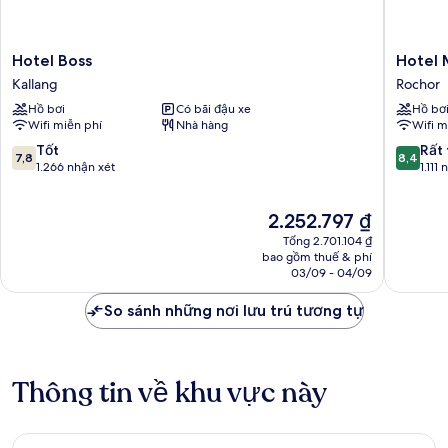
Hotel
Hotel
Hotel Boss
Hotel 
Boss
Mi
Kallang
Rochor
Kallang
Bencool
Hồ bơi
Có bãi đậu xe
Hồ bơ
Rochor
Wifi miễn phí
Nhà hàng
Wifi m
7.8
8.4
Tốt
Rất 
7,8
8,4
trên
trên
1.266 nhận xét
1.111
10,
10,
Tốt,
Rất
Giá
2.252.797 ₫
1.266
tốt,
hiện
nhận
1.111
Tổng 2.701.104 ₫
tại
xét
nhận
bao gồm thuế & phí
là
03/09 - 04/09
xét
2.252.797 ₫
So sánh những nơi lưu trú tương tự
Thông tin về khu vực này