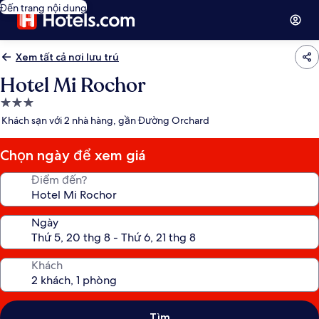
Đến trang nội dung
Xem tất cả nơi lưu trú
Hotel Mi Rochor
Nơi
lưu
Khách sạn với 2 nhà hàng, gần Đường Orchard
trú
3.0
Chọn ngày để xem giá
sao
Điểm đến?
Ngày
Khách
Tìm