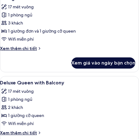
tất
giường
17 mét vuông
cỡ
cả
queen
1 phòng ngủ
ảnh
Phòng
3 khách
3
1 giường đơn và 1 giường cỡ queen
Deluxe
Wifi miễn phí
Chi
Xem thêm chi tiết
tiết
khác
Xem giá vào ngày bạn chọn
của
Phòng
3
Xem
Deluxe Queen with Balcony | Bàn, khu
5
Deluxe
Deluxe Queen with Balcony
tất
17 mét vuông
cả
1 phòng ngủ
ảnh
Deluxe
2 khách
Queen
1 giường cỡ queen
with
Wifi miễn phí
Balcony
Chi
Xem thêm chi tiết
tiết