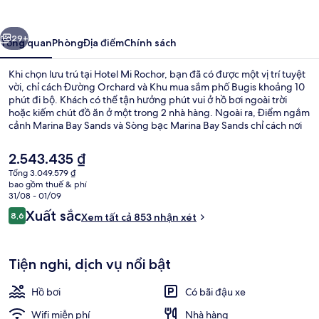
Rochor
ước
Tiếp
29+
Tổng quan
Phòng
Địa điểm
Chính sách
Khi chọn lưu trú tại Hotel Mi Rochor, bạn đã có được một vị trí tuyệt
vời, chỉ cách Đường Orchard và Khu mua sắm phố Bugis khoảng 10
phút đi bộ. Khách có thể tận hưởng phút vui ở hồ bơi ngoài trời
hoặc kiếm chút đồ ăn ở một trong 2 nhà hàng. Ngoài ra, Điểm ngắm
cảnh Marina Bay Sands và Sòng bạc Marina Bay Sands chỉ cách nơi
đây 5 phút đi xe. Nhân viên nhiệt tình và địa điểm là những điều gây
ấn tượng tốt đẹp trong lòng du khách. Nơi lưu trú nằm cách dịch vụ
Giá
2.543.435 ₫
giao thông công cộng một quãng đi bộ ngắn: cách Ga MRT Rochor
hiện
Tổng 3.049.579 ₫
2 phút và Ga Little India 7 phút.
tại
bao gồm thuế & phí
Bữa sáng buffet hàng ngày với phụ p
là
31/08 - 01/09
2.543.435 ₫
Nhận
Xuất sắc
8,6
Xem tất cả 853 nhận xét
8,6 trên 10,
xét
Tiện nghi, dịch vụ nổi bật
Hồ bơi
Có bãi đậu xe
Wifi miễn phí
Nhà hàng