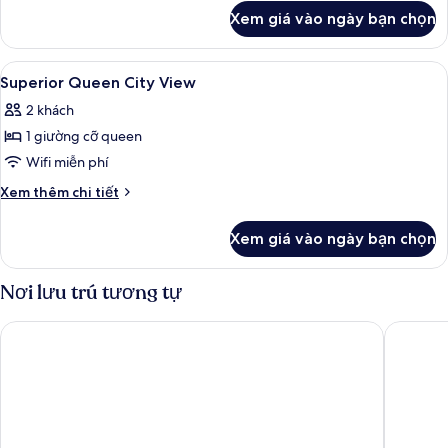
khác
Xem giá vào ngày bạn chọn
của
Superior
Twin
Xem
Bàn, khu vực làm việc phù hợp cho la
4
Superior Queen City View
tất
2 khách
cả
1 giường cỡ queen
ảnh
Superior
Wifi miễn phí
Queen
Chi
Xem thêm chi tiết
City
tiết
khác
View
Xem giá vào ngày bạn chọn
của
Superior
Queen
Nơi lưu trú tương tự
City
View
Hotel Boss
Hotel Mi