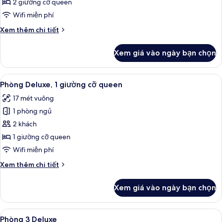
Room
phố
2 giường cỡ queen
Wifi miễn phí
Chi
Xem thêm chi tiết
tiết
khác
Xem giá vào ngày bạn chọn
của
Quadruple
Room
Xem
Bàn, khu vực làm việc phù hợp cho la
5
Phòng Deluxe, 1 giường cỡ queen
tất
17 mét vuông
cả
1 phòng ngủ
ảnh
Phòng
2 khách
Deluxe,
1 giường cỡ queen
1
Wifi miễn phí
giường
Chi
Xem thêm chi tiết
cỡ
tiết
queen
khác
Xem giá vào ngày bạn chọn
của
Phòng
Deluxe,
Xem
Phòng 3 Deluxe | Bàn, khu vực làm vi
6
1
Phòng 3 Deluxe