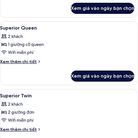
khác
Xem giá vào ngày bạn chọn
của
Deluxe
Queen
Xem
Bàn, khu vực làm việc phù hợp cho la
4
with
Superior Queen
tất
Balcony
2 khách
cả
1 giường cỡ queen
ảnh
Superior
Wifi miễn phí
Queen
Chi
Xem thêm chi tiết
tiết
khác
Xem giá vào ngày bạn chọn
của
Superior
Queen
Xem
Bàn, khu vực làm việc phù hợp cho la
4
Superior Twin
tất
2 khách
cả
2 giường đơn
ảnh
Superior
Wifi miễn phí
Twin
Chi
Xem thêm chi tiết
tiết