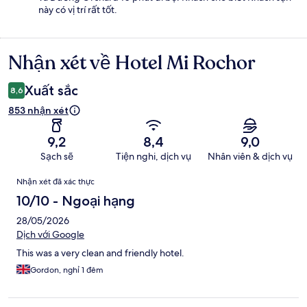
này có vị trí rất tốt.
Nhận xét về Hotel Mi Rochor
Nhận
xét
Xuất sắc
8,6
853 nhận xét
9,2
8,4
9,0
Sạch sẽ
Tiện nghi, dịch vụ
Nhân viên & dịch vụ
Nhận
Nhận xét đã xác thực
xét
10/10 - Ngoại hạng
28/05/2026
Dịch với Google
This was a very clean and friendly hotel.
Gordon, nghỉ 1 đêm