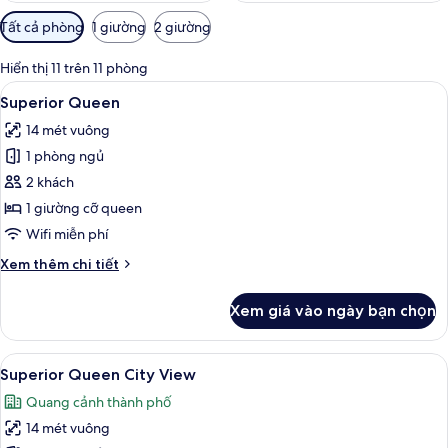
Bộ
Tất cả phòng
1 giường
2 giường
lọc
có
Hiển thị 11 trên 11 phòng
thể
Xem
Superior Queen | Bàn, khu vực làm vi
5
Superior Queen
dùng
tất
để
14 mét vuông
cả
lọc
1 phòng ngủ
ảnh
tìm
Superior
2 khách
phòng
Queen
1 giường cỡ queen
Wifi miễn phí
Chi
Xem thêm chi tiết
tiết
khác
Xem giá vào ngày bạn chọn
của
Superior
Queen
Xem
Bàn, khu vực làm việc phù hợp cho la
6
Superior Queen City View
tất
Quang cảnh thành phố
cả
14 mét vuông
ảnh