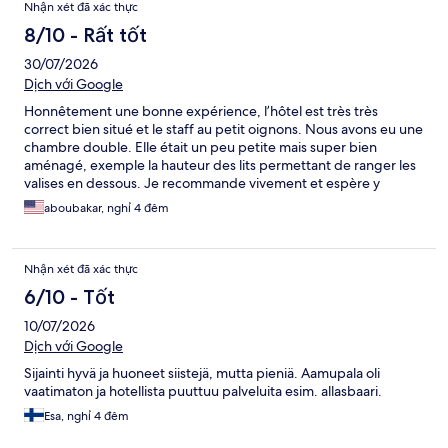
Nhận xét đã xác thực
8/10 - Rất tốt
30/07/2026
Dịch với Google
Honnêtement une bonne expérience, l’hôtel est très très
correct bien situé et le staff au petit oignons. Nous avons eu une
chambre double. Elle était un peu petite mais super bien
aménagé, exemple la hauteur des lits permettant de ranger les
valises en dessous. Je recommande vivement et espère y
retourner un jour.
aboubakar, nghỉ 4 đêm
Nhận xét đã xác thực
6/10 - Tốt
10/07/2026
Dịch với Google
Sijainti hyvä ja huoneet siistejä, mutta pieniä. Aamupala oli
vaatimaton ja hotellista puuttuu palveluita esim. allasbaari.
Esa, nghỉ 4 đêm