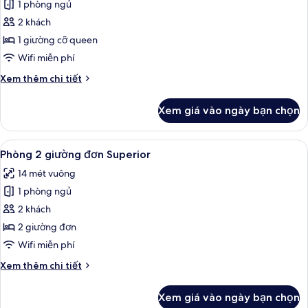
Superior
1 phòng ngủ
Queen
2 khách
City
1 giường cỡ queen
View
Wifi miễn phí
Chi
Xem thêm chi tiết
tiết
khác
Xem giá vào ngày bạn chọn
của
Superior
Queen
Xem
Phòng 2 giường đơn Superior | Bàn, k
6
City
Phòng 2 giường đơn Superior
tất
View
14 mét vuông
cả
1 phòng ngủ
ảnh
Phòng
2 khách
2
2 giường đơn
giường
Wifi miễn phí
đơn
Chi
Xem thêm chi tiết
Superior
tiết
khác
Xem giá vào ngày bạn chọn
của