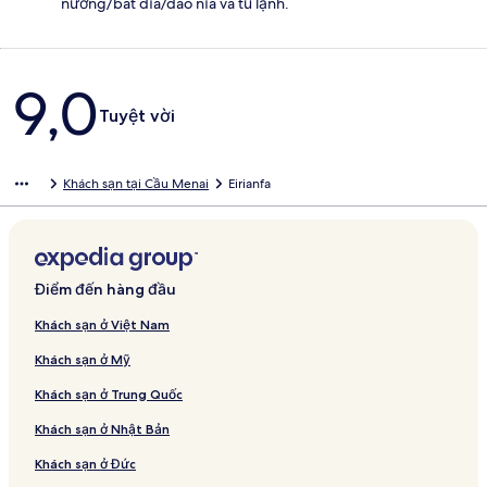
nướng/bát dĩa/dao nĩa và tủ lạnh.
Nhận
9,0
xét
Tuyệt vời
Khách sạn tại Cầu Menai
Eirianfa
Điểm đến hàng đầu
Khách sạn ở Việt Nam
Khách sạn ở Mỹ
Khách sạn ở Trung Quốc
Khách sạn ở Nhật Bản
Khách sạn ở Đức