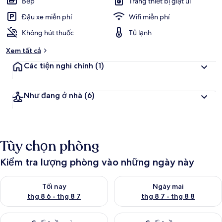
Bếp
Trang thiết bị giặt ủi
Đậu xe miễn phí
Wifi miễn phí
Không hút thuốc
Tủ lạnh
Xem tất cả
Các tiện nghi chính
(1)
Như đang ở nhà
(6)
Tùy chọn phòng
Kiểm tra lượng phòng vào những ngày này
Kiểm tra lượng phòng tối nay từ thg 8 6 - thg 8 7
Kiểm tra lượng phòng ngày mai
Tối nay
Ngày mai
thg 8 6 - thg 8 7
thg 8 7 - thg 8 8
Kiểm tra lượng phòng cuối tuần này từ thg 8 7 - thg 8 9
Kiểm tra lượng phòng cuối tuần