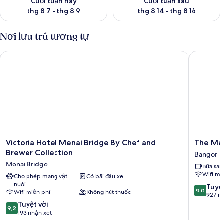
Cuối tuần này
Cuối tuần sau
thg 8 7 - thg 8 9
thg 8 14 - thg 8 16
Nơi lưu trú tương tự
Victoria Hotel Menai Bridge By Chef and Brewer Collection
The Man
Victoria
The
Victoria Hotel Menai Bridge By Chef and
The M
Hotel
Manage
Brewer Collection
Bangor
Menai
Centre
Menai Bridge
Bữa sá
Bridge
Bangor
Wifi m
By
Cho phép mang vật
Có bãi đậu xe
nuôi
Chef
9.0
Tuyệ
9,0
Wifi miễn phí
Không hút thuốc
and
trên
927 
Brewer
9.2
10,
Tuyệt vời
9,2
Collection
trên
Tuyệt
193 nhận xét