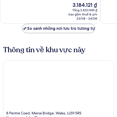
Menai
10,
vời,
Giá
3.184.121 ₫
Bridge
Tuyệt
927
hiện
vời,
nhận
Tổng 3.820.945 ₫
tại
bao gồm thuế & phí
193
xét
là
23/08 - 24/08
nhận
3.184.121 ₫
xét
So sánh những nơi lưu trú tương tự
Thông tin về khu vực này
8 Pentre Coed, Menai Bridge, Wales, LL59 5RS