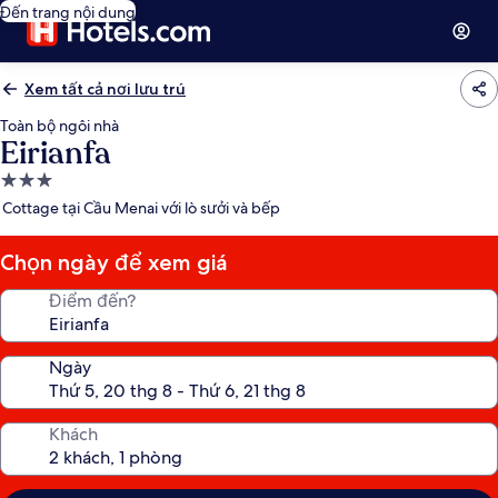
Đến trang nội dung
Xem tất cả nơi lưu trú
Toàn bộ ngôi nhà
Eirianfa
Nơi
lưu
Cottage tại Cầu Menai với lò sưởi và bếp
trú
3.0
Chọn ngày để xem giá
sao
Điểm đến?
Ngày
Khách