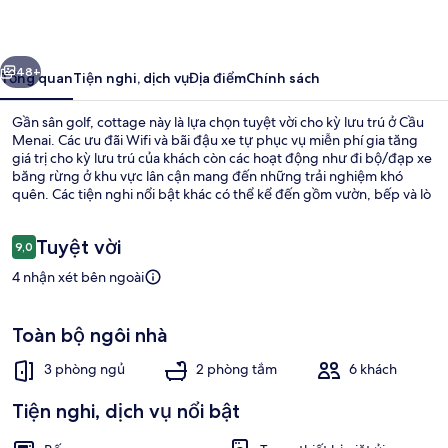
ước
Tiếp
48+
Tổng quan
Tiện nghi, dịch vụ
Địa điểm
Chính sách
Gần sân golf, cottage này là lựa chọn tuyệt vời cho kỳ lưu trú ở Cầu
Menai. Các ưu đãi Wifi và bãi đậu xe tự phục vụ miễn phí gia tăng
giá trị cho kỳ lưu trú của khách còn các hoạt động như đi bộ/đạp xe
băng rừng ở khu vực lân cận mang đến những trải nghiệm khó
quên. Các tiện nghi nổi bật khác có thể kể đến gồm vườn, bếp và lò
sưởi.
Nhận
Tuyệt vời
9,0
9,0 trên 10,
xét
4 nhận xét bên ngoài
Cottage | Nội thất
Toàn bộ ngôi nhà
3 phòng ngủ
2 phòng tắm
6 khách
Tiện nghi, dịch vụ nổi bật