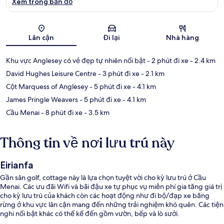
Xem trong bản đồ
Bản đồ
Lân cận
Đi lại
Nhà hàng
Khu vực Anglesey có vẻ đẹp tự nhiên nổi bật
- 2 phút đi xe
- 2.4 km
David Hughes Leisure Centre
- 3 phút đi xe
- 2.1 km
Cột Marquess of Anglesey
- 5 phút đi xe
- 4.1 km
James Pringle Weavers
- 5 phút đi xe
- 4.1 km
Cầu Menai
- 8 phút đi xe
- 3.5 km
Thông tin về nơi lưu trú này
Eirianfa
Gần sân golf, cottage này là lựa chọn tuyệt vời cho kỳ lưu trú ở Cầu
Menai. Các ưu đãi Wifi và bãi đậu xe tự phục vụ miễn phí gia tăng giá trị
cho kỳ lưu trú của khách còn các hoạt động như đi bộ/đạp xe băng
rừng ở khu vực lân cận mang đến những trải nghiệm khó quên. Các tiện
nghi nổi bật khác có thể kể đến gồm vườn, bếp và lò sưởi.