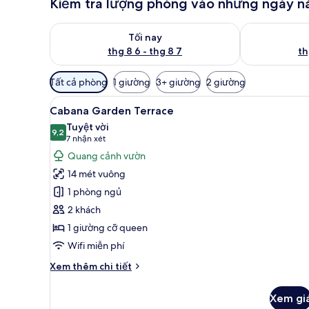
Kiểm tra lượng phòng vào những ngày n
Kiểm tra lượng phòng tối nay từ thg 8 6 - thg 8 7
Kiểm tra lượn
Tối nay
thg 8 6 - thg 8 7
th
Bộ
Tất cả phòng
1 giường
3+ giường
2 giường
lọc
Xem
Cabana Garden Terrace | Bộ đ
có
8
Cabana Garden Terrace
tất
thể
Tuyệt vời
cả
9,2
dùng
9,2 trên 10
(7
7 nhận xét
để
ảnh
nhận
Quang cảnh vườn
lọc
Cabana
xét)
14 mét vuông
tìm
Garden
1 phòng ngủ
phòng
Terrace
2 khách
1 giường cỡ queen
Wifi miễn phí
Chi
Xem thêm chi tiết
tiết
khác
Xem gi
của