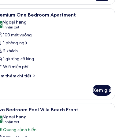
mật tại phòng, bàn
em
Premium One Bedroom Apartment | Khu phò
6
remium One Bedroom Apartment
ất
Ngoại hạng
ả
,0
10,0 trên 10
(1
1 nhận xét
nh
nhận
100 mét vuông
remium
xét)
1 phòng ngủ
ne
2 khách
edroom
1 giường cỡ king
partment
Wifi miễn phí
i
m thêm chi tiết
́t
ác
Xem giá
a
remium
ne
| Bộ đồ giường kháng dị ứng, két bảo mật tại phòng, bàn
em
Two Bedroom Pool Villa Beach Front | Bộ đồ 
10
edroom
o Bedroom Pool Villa Beach Front
ất
artment
Ngoại hạng
ả
,0
10,0 trên 10
(1
1 nhận xét
nh
nhận
Quang cảnh biển
wo
xét)