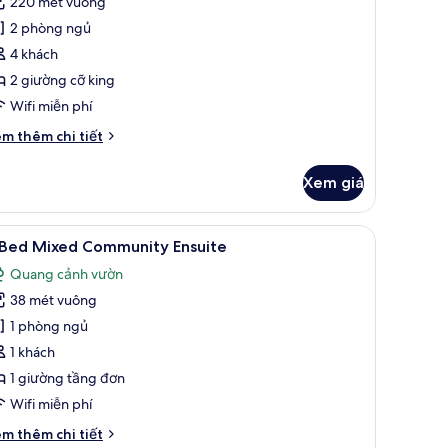
220 mét vuông
edroom
2 phòng ngủ
ool
4 khách
lla
2 giường cỡ king
each
ront
Wifi miễn phí
i
m thêm chi tiết
́t
ác
Xem giá
a
wo
edroom
an View | Hiên
em
Bộ đồ giường kháng dị ứng, két bảo mật tại
10
ol
 Bed Mixed Community Ensuite
ất
lla
Quang cảnh vườn
ach
ả
ont
38 mét vuông
nh
1 phòng ngủ
ed
1 khách
ixed
1 giường tầng đơn
ommunity
Wifi miễn phí
nsuite
i
m thêm chi tiết