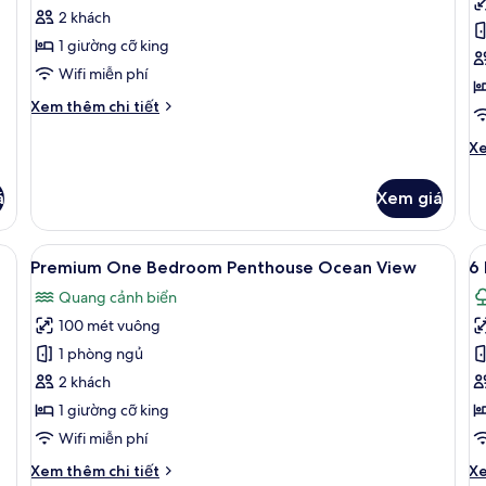
Bedroom
B
2 khách
Penthouse
P
1 giường cỡ king
Private
Vi
Wifi miễn phí
Pool
B
Chi
Xem thêm chi tiết
F
tiết
khác
Ch
Xe
của
tiê
One
kh
á
Xem giá
Bedroom
củ
Penthouse
T
Private
B
an View | Khu phòng khách
Xem
Premium One Bedroom Penthouse Oce
X
Pool
8
Po
Premium One Bedroom Penthouse Ocean View
6
tất
t
Vi
Quang cảnh biển
cả
Be
c
Fr
100 mét vuông
ảnh
ả
Premium
6
1 phòng ngủ
One
B
2 khách
Bedroom
M
1 giường cỡ king
Penthouse
C
Wifi miễn phí
Ocean
E
Chi
Ch
Xem thêm chi tiết
Xe
View