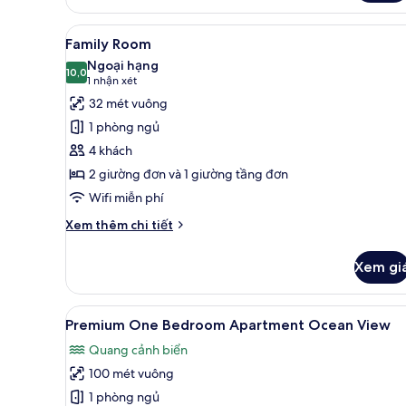
Cabana
Garden
Xem
Family Room | Bộ đồ giường k
5
Terrace
Family Room
tất
Ngoại hạng
cả
10,0
10,0 trên 10
(1
1 nhận xét
ảnh
nhận
32 mét vuông
Family
xét)
1 phòng ngủ
Room
4 khách
2 giường đơn và 1 giường tầng đơn
Wifi miễn phí
Chi
Xem thêm chi tiết
tiết
khác
Xem gi
của
Family
Room
Xem
Premium One Bedroom Apartme
7
Premium One Bedroom Apartment Ocean View
tất
Quang cảnh biển
cả
100 mét vuông
ảnh
Premium
1 phòng ngủ