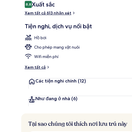
Nhận
Xuất sắc
8,8
8,8 trên 10,
xét
Xem tất cả 613 nhận xét
Hồ bơi ngoài 
Tiện nghi, dịch vụ nổi bật
Hồ bơi
Cho phép mang vật nuôi
Wifi miễn phí
Xem tất cả
Các tiện nghi chính
(12)
Như đang ở nhà
(6)
Tại sao chúng tôi thích nơi lưu trú này