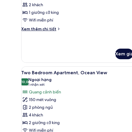
One
2 khách
Bedroom
1 giường cỡ king
Apartment
Wifi miễn phí
Ocean
Chi
Xem thêm chi tiết
View
tiết
khác
của
Premium
Xem gi
One
Bedroom
Apartment
Xem
Two Bedroom Apartment, Oce
Ocean
8
Two Bedroom Apartment, Ocean View
tất
View
Ngoại hạng
cả
10,0
10,0 trên 10
(1
1 nhận xét
ảnh
nhận
Quang cảnh biển
Two
xét)
150 mét vuông
Bedroom
2 phòng ngủ
Apartment,
4 khách
Ocean
2 giường cỡ king
View
Wifi miễn phí