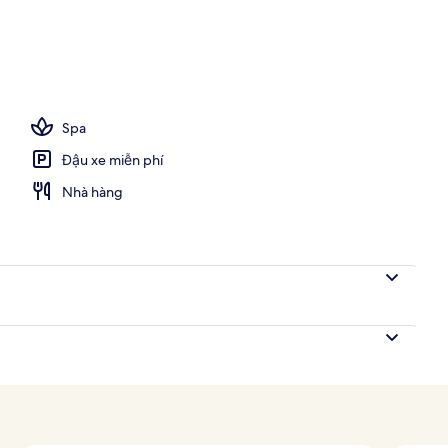
trời, dù/ô trên bãi biển/hồ bơi, ghế dài tắm nắng
Spa
Đậu xe miễn phí
Nhà hàng