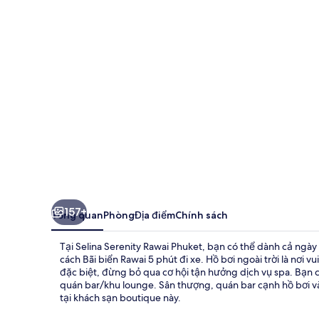
Rawai
Phuket
157+
Tổng quan
Phòng
Địa điểm
Chính sách
Tại Selina Serenity Rawai Phuket, bạn có thể dành cả ngày 
cách Bãi biển Rawai 5 phút đi xe. Hồ bơi ngoài trời là nơ
đặc biệt, đừng bỏ qua cơ hội tận hưởng dịch vụ spa. Bạn có
quán bar/khu lounge. Sân thượng, quán bar cạnh hồ bơi và 
tại khách sạn boutique này.