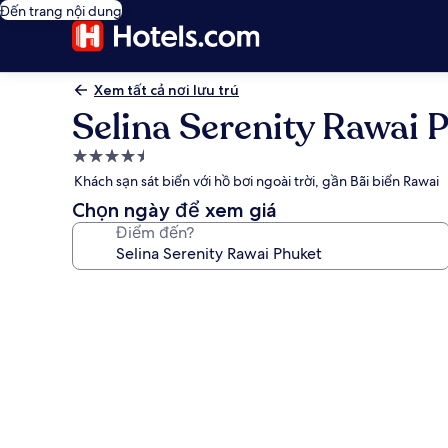
Đến trang nội dung
Xem tất cả nơi lưu trú
Selina Serenity Rawai 
Nơi
lưu
Khách sạn sát biển với hồ bơi ngoài trời, gần Bãi biển Rawai
trú
Chọn ngày để xem giá
4.5
Điểm đến?
sao
Thư
viện
ảnh
về
Selina
Serenity