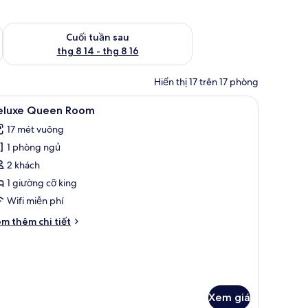
 thg 8 7 - thg 8 9
Kiểm tra lượng phòng cuối tuần tới từ thg 8 14 - thg 8 16
Cuối tuần sau
thg 8 14 - thg 8 16
Hiển thị 17 trên 17 phòng
ng dị ứng, két bảo mật tại phòng, bàn
em
Deluxe Queen Room | Bộ đồ giường kháng dị 
5
eluxe Queen Room
ất
17 mét vuông
ả
1 phòng ngủ
nh
eluxe
2 khách
ueen
1 giường cỡ king
oom
Wifi miễn phí
i
m thêm chi tiết
́t
ác
a
luxe
ueen
oom
Xem giá