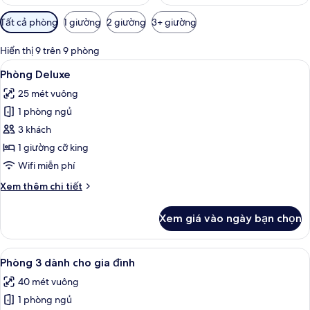
Bộ
Tất cả phòng
1 giường
2 giường
3+ giường
lọc
có
Hiển thị 9 trên 9 phòng
thể
Xem
Bộ đồ giường cao cấp, minibar với t
5
Phòng Deluxe
dùng
tất
để
25 mét vuông
cả
lọc
1 phòng ngủ
ảnh
tìm
Phòng
3 khách
phòng
Deluxe
1 giường cỡ king
Wifi miễn phí
Chi
Xem thêm chi tiết
tiết
khác
Xem giá vào ngày bạn chọn
của
Phòng
Deluxe
Xem
Phòng 3 dành cho gia đình | Bộ đồ giư
5
Phòng 3 dành cho gia đình
tất
40 mét vuông
cả
1 phòng ngủ
ảnh