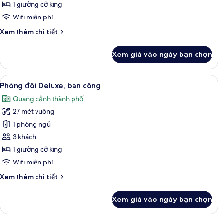
Junior,
1 giường cỡ king
ban
Wifi miễn phí
công
Chi
Xem thêm chi tiết
tiết
khác
Xem giá vào ngày bạn chọn
của
Phòng
Suite
Xem
Phòng đôi Deluxe, ban công | Quang
9
Junior,
Phòng đôi Deluxe, ban công
tất
ban
Quang cảnh thành phố
công
cả
27 mét vuông
ảnh
Phòng
1 phòng ngủ
đôi
3 khách
Deluxe,
1 giường cỡ king
ban
Wifi miễn phí
công
Chi
Xem thêm chi tiết
tiết
khác
Xem giá vào ngày bạn chọn
của
Phòng