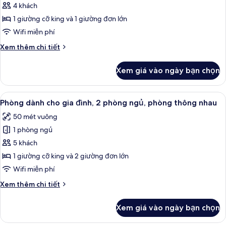
Phòng
4 khách
3
1 giường cỡ king và 1 giường đơn lớn
dành
Wifi miễn phí
cho
Chi
Xem thêm chi tiết
gia
tiết
đình
khác
Xem giá vào ngày bạn chọn
của
Phòng
3
Xem
Bộ đồ giường cao cấp, minibar với t
6
dành
Phòng dành cho gia đình, 2 phòng ngủ, phòng thông nhau
tất
cho
50 mét vuông
gia
cả
đình
1 phòng ngủ
ảnh
Phòng
5 khách
dành
1 giường cỡ king và 2 giường đơn lớn
cho
Wifi miễn phí
gia
Chi
Xem thêm chi tiết
đình,
tiết
2
khác
Xem giá vào ngày bạn chọn
của
phòng
Phòng
ngủ,