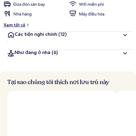
c
Đưa đón sân bay
Wifi miễn phí
h
Nhà hàng
Máy điều hòa
đ
Xem tất cả
á
n
Các tiện nghi chính
(12)
h
g
Như đang ở nhà
(6)
i
á
c
a
o
Tại sao chúng tôi thích nơi lưu trú này
n
h
ấ
t