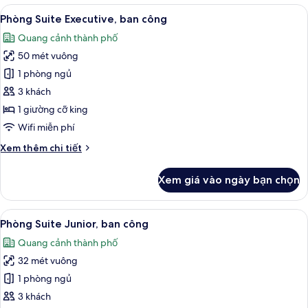
dành
Xem
Phòng Suite Executive, ban công | Bộ đ
phòng
5
cho
Phòng Suite Executive, ban công
tất
thông
gia
Quang cảnh thành phố
đình,
cả
nhau
2
50 mét vuông
ảnh
phòng
Phòng
1 phòng ngủ
ngủ,
Suite
phòng
3 khách
thông
Executive,
1 giường cỡ king
nhau
ban
Wifi miễn phí
công
Chi
Xem thêm chi tiết
tiết
khác
Xem giá vào ngày bạn chọn
của
Phòng
Suite
Xem
Phòng Suite Junior, ban công | Bộ đồ 
6
Executive,
Phòng Suite Junior, ban công
tất
ban
Quang cảnh thành phố
công
cả
32 mét vuông
ảnh
Phòng
1 phòng ngủ
Suite
3 khách