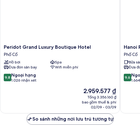
Peridot
Hanoi
Peridot Grand Luxury Boutique Hotel
Hanoi 
Grand
Royal
Phố Cổ
Phố Cổ
Luxury
Premiu
Hồ bơi
Spa
Bữa sá
Boutique
Hotel
Đưa đón sân bay
Wifi miễn phí
Đưa đó
Hotel
Phố
Phố
Cổ
9.8
9.6
Ngoại hạng
Ngo
9,8
9,6
Cổ
trên
trên
1.026 nhận xét
1.66
10,
10,
Giá
2.959.577 ₫
Ngoại
Ngoại
hiện
hạng,
hạng,
Tổng 3.356.160 ₫
tại
bao gồm thuế & phí
1.026
1.664
là
02/09 - 03/09
nhận
nhận
2.959.577 ₫
xét
xét
So sánh những nơi lưu trú tương tự