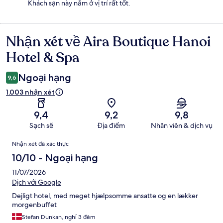
Khách sạn này nằm ở vị trí rất tốt.
Nhận xét về Aira Boutique Hanoi
Nhận
xét
Hotel & Spa
Ngoại hạng
9,6
1.003 nhận xét
9,4
9,2
9,8
Sạch sẽ
Địa điểm
Nhân viên & dịch vụ
Nhận
Nhận xét đã xác thực
xét
10/10 - Ngoại hạng
11/07/2026
Dịch với Google
Dejligt hotel, med meget hjælpsomme ansatte og en lækker
morgenbuffet
Stefan Dunkan, nghỉ 3 đêm