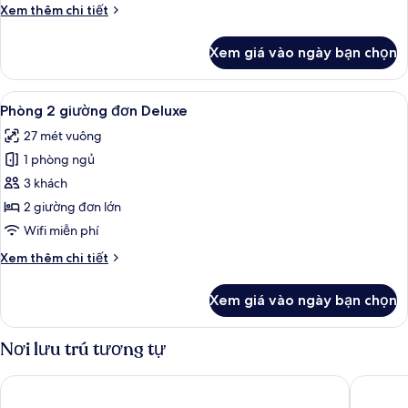
Chi
Xem thêm chi tiết
cảnh
tiết
hồ
khác
Xem giá vào ngày bạn chọn
của
bơi
Phòng
Suite
Xem
Phòng 2 giường đơn Deluxe | Bộ đồ gi
6
Grand,
Phòng 2 giường đơn Deluxe
tất
quang
27 mét vuông
cảnh
cả
hồ
1 phòng ngủ
ảnh
bơi
Phòng
3 khách
2
2 giường đơn lớn
giường
Wifi miễn phí
đơn
Chi
Xem thêm chi tiết
Deluxe
tiết
khác
Xem giá vào ngày bạn chọn
của
Phòng
2
Nơi lưu trú tương tự
giường
đơn
Peridot Grand Luxury Boutique Hotel
Hanoi Ro
Deluxe