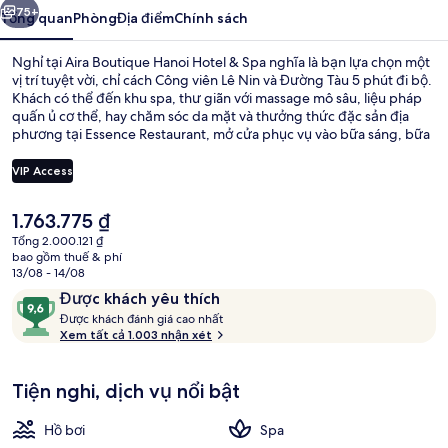
&
75+
Tổng quan
Phòng
Địa điểm
Chính sách
Spa
Nghỉ tại Aira Boutique Hanoi Hotel & Spa nghĩa là bạn lựa chọn một
vị trí tuyệt vời, chỉ cách Công viên Lê Nin và Đường Tàu 5 phút đi bộ.
Khách có thể đến khu spa, thư giãn với massage mô sâu, liệu pháp
quấn ủ cơ thể, hay chăm sóc da mặt và thưởng thức đặc sản địa
phương tại Essence Restaurant, mở cửa phục vụ vào bữa sáng, bữa
trưa cũng như bữa tối. Hồ bơi ngoài trời, quán bar/khu lounge và
trung tâm thể thao là những tiện nghi nổi bật khác tại khách sạn
VIP Access
sang trọng này. Nhân viên nhiệt tình và bar là những điều được du
khách đánh giá cao.
Giá
1.763.775 ₫
Mặt tiền nơi lưu trú
hiện
Tổng 2.000.121 ₫
tại
bao gồm thuế & phí
là
13/08 - 14/08
1.763.775 ₫
Nhận
9,6
Được khách yêu thích
xét
Đ
trên
Được khách đánh giá cao nhất
ư
Xem tất cả 1.003 nhận xét
10,
ợ
Được
c
khách
Tiện nghi, dịch vụ nổi bật
yêu
k
thích
h
Hồ bơi
Spa
á