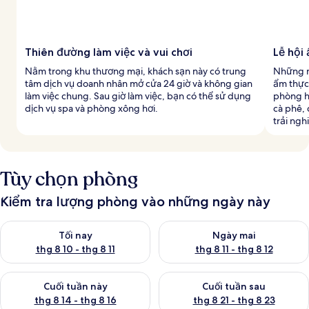
Thiên đường làm việc và vui chơi
Lễ hội
Nằm trong khu thương mại, khách sạn này có trung
Những n
tâm dịch vụ doanh nhân mở cửa 24 giờ và không gian
ẩm thực
làm việc chung. Sau giờ làm việc, bạn có thể sử dụng
phòng h
dịch vụ spa và phòng xông hơi.
cà phê,
trải ngh
Tùy chọn phòng
Kiểm tra lượng phòng vào những ngày này
Kiểm tra lượng phòng tối nay từ thg 8 10 - thg 8 11
Kiểm tra lượng phòng ngày mai 
Tối nay
Ngày mai
thg 8 10 - thg 8 11
thg 8 11 - thg 8 12
Kiểm tra lượng phòng cuối tuần này từ thg 8 14 - thg 8 16
Kiểm tra lượng phòng cuối tuần
Cuối tuần này
Cuối tuần sau
thg 8 14 - thg 8 16
thg 8 21 - thg 8 23