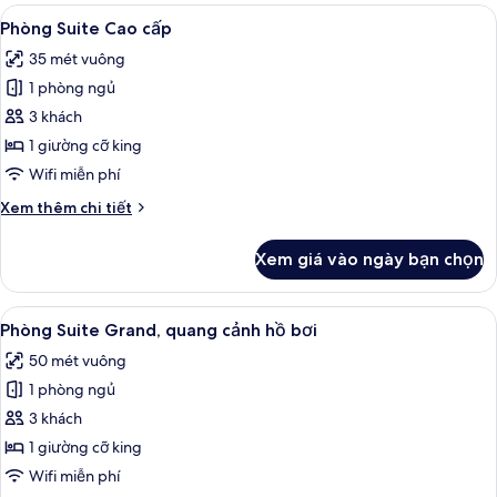
đôi
Xem
Phòng Suite Cao cấp | Bộ đồ giường 
4
Deluxe,
Phòng Suite Cao cấp
tất
ban
35 mét vuông
công
cả
1 phòng ngủ
ảnh
Phòng
3 khách
Suite
1 giường cỡ king
Cao
Wifi miễn phí
cấp
Chi
Xem thêm chi tiết
tiết
khác
Xem giá vào ngày bạn chọn
của
Phòng
Suite
Xem
Phòng Suite Grand, quang cảnh hồ bơi 
7
Cao
Phòng Suite Grand, quang cảnh hồ bơi
tất
cấp
50 mét vuông
cả
1 phòng ngủ
ảnh
Phòng
3 khách
Suite
1 giường cỡ king
Grand,
Wifi miễn phí
quang