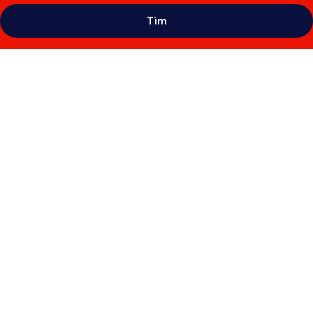
Tìm
Thư
viện
ảnh
về
Boutique