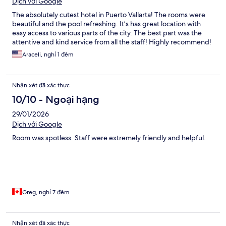
Dịch với Google
The absolutely cutest hotel in Puerto Vallarta! The rooms were
beautiful and the pool refreshing. It’s has great location with
easy access to various parts of the city. The best part was the
attentive and kind service from all the staff! Highly recommend!
Araceli, nghỉ 1 đêm
Nhận xét đã xác thực
10/10 - Ngoại hạng
29/01/2026
Dịch với Google
Room was spotless. Staff were extremely friendly and helpful.
Greg, nghỉ 7 đêm
Nhận xét đã xác thực