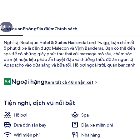
Hotel
&
Suites
ước
Tiếp
Hacienda
119+
Tổng quan
Phòng
Địa điểm
Chính sách
Lord
Nghỉ tại Boutique Hotel & Suites Hacienda Lord Twigg, bạn chỉ mất
Twigg
5 phút đi xe là đến được Malecon và Vịnh Banderas. Bạn có thể đến
spa để có những giây phút thư thái với massage mô sâu, chăm sóc
da mặt hoặc liệu pháp ấn huyệt đạo và thưởng thức đồ ăn ngon tại
Apapacho vào bữa sáng và bữa tối. Hồ bơi ngoài trời, quán bar cạnh
hồ bơi và trung tâm thể thao là những tiện nghi đáng chú ý khác tại
khách sạn sang trọng này.
Nhận
Ngoại hạng
9,4
Xem tất cả 48 nhận xét
9,4 trên 10,
xét
Ngoại thất
Tiện nghi, dịch vụ nổi bật
Hồ bơi
Spa
Đưa đón sân bay
Đậu xe miễn phí
Wifi miễn phí
Nhà hàng