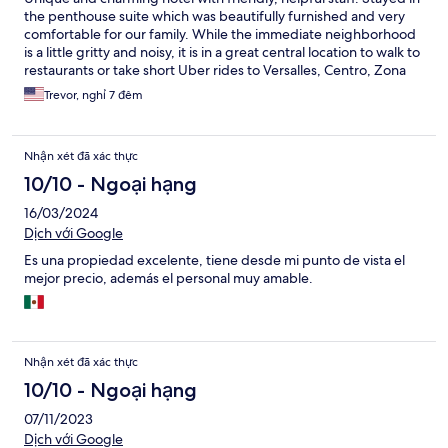
the penthouse suite which was beautifully furnished and very
comfortable for our family. While the immediate neighborhood
is a little gritty and noisy, it is in a great central location to walk to
restaurants or take short Uber rides to Versalles, Centro, Zona
Romantica and beaches. The only negative was that the
Trevor, nghỉ 7 đêm
advertised pool restaurant/bar was not operating. This was
disappointing as the convenience of having breakfast, snacks
etc. on site was one of our reasons for booking. Other than that,
Nhận xét đã xác thực
everything was wonderful.
10/10 - Ngoại hạng
16/03/2024
Dịch với Google
Es una propiedad excelente, tiene desde mi punto de vista el
mejor precio, además el personal muy amable.
Nhận xét đã xác thực
10/10 - Ngoại hạng
07/11/2023
Dịch với Google