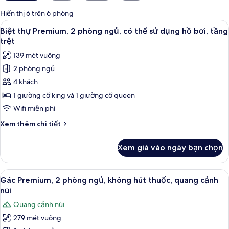
có
Hiển thị 6 trên 6 phòng
thể
Xem
Biệt thự Premium, 2 phòng ngủ, có th
25
Biệt thự Premium, 2 phòng ngủ, có thể sử dụng hồ bơi, tầng
dùng
tất
trệt
để
cả
lọc
139 mét vuông
ảnh
tìm
2 phòng ngủ
Biệt
phòng
4 khách
thự
Premium,
1 giường cỡ king và 1 giường cỡ queen
2
Wifi miễn phí
phòng
Chi
Xem thêm chi tiết
ngủ,
tiết
có
khác
Xem giá vào ngày bạn chọn
của
thể
Biệt
sử
thự
Xem
Gác Premium, 2 phòng ngủ, không hút 
dụng
18
Premium,
Gác Premium, 2 phòng ngủ, không hút thuốc, quang cảnh
tất
2
hồ
núi
phòng
cả
bơi,
Quang cảnh núi
ngủ,
ảnh
tầng
có
279 mét vuông
Gác
trệt
thể