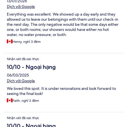
13/01/2026
Dịch với Google
Everything was excellent. We showed up a day early and they
allowed us to leave our belongings with them until our check-in
the next day. The only negative would be that some days either
one, or both rooms; our showers would have either no hot
water, no water pressure; or both.
Henry, nghỉ 3 đêm
Nhận xét đã xác thực
10/10 - Ngoại hạng
06/03/2025
Dịch với Google
We loved this spot. It is under renovations and look forward to
seeing the final look!
Faith, nghỉ 2 đêm
Nhận xét đã xác thực
10/10 - Ngoại hạng