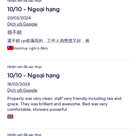
Nhận xét đã xác thực
10/10 - Ngoại hạng
20/03/2024
Dịch với Google
很不錯
還不錯 cp值滿高的，工作人員態度又好，推
HsinHua, nghỉ 6 đêm
Nhận xét đã xác thực
10/10 - Ngoại hạng
18/03/2024
Dịch với Google
Property was very clean, staff very friendly including tais and
grace. They was brilliant and awesome. Bed was very
comfortable, showers powerful.
Nhận xét đã xác thực