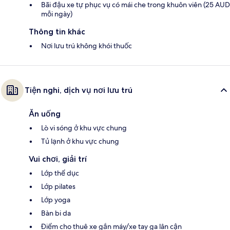
Bãi đậu xe tự phục vụ có mái che trong khuôn viên (25 AUD
mỗi ngày)
Thông tin khác
Nơi lưu trú không khói thuốc
Tiện nghi, dịch vụ nơi lưu trú
Ăn uống
Lò vi sóng ở khu vực chung
Tủ lạnh ở khu vực chung
Vui chơi, giải trí
Lớp thể dục
Lớp pilates
Lớp yoga
Bàn bi da
Điểm cho thuê xe gắn máy/xe tay ga lân cận