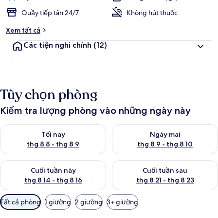
Quầy tiếp tân 24/7
Không hút thuốc
Xem tất cả
Các tiện nghi chính
(12)
Tùy chọn phòng
Kiểm tra lượng phòng vào những ngày này
Kiểm tra lượng phòng tối nay từ thg 8 8 - thg 8 9
Kiểm tra lượng phòng ngày mai
Tối nay
Ngày mai
thg 8 8 - thg 8 9
thg 8 9 - thg 8 10
Kiểm tra lượng phòng cuối tuần này từ thg 8 14 - thg 8 16
Kiểm tra lượng phòng cuối tuần
Cuối tuần này
Cuối tuần sau
thg 8 14 - thg 8 16
thg 8 21 - thg 8 23
Bộ
Tất cả phòng
1 giường
2 giường
3+ giường
lọc