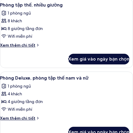
Xem
Truy cập Internet không dây miễn phí
nữ
4
phòng
Phòng tập thể, nhiều giường
tất
tập
1 phòng ngủ
thể
cả
nam
8 khách
ảnh
và
Phòng
8 giường tầng đơn
nữ
tập
Wifi miễn phí
thể,
Chi
Xem thêm chi tiết
nhiều
tiết
giường
khác
Xem giá vào ngày bạn chọn
của
Phòng
tập
Xem
Truy cập Internet không dây miễn phí
3
thể,
Phòng Deluxe, phòng tập thể nam và nữ
tất
nhiều
1 phòng ngủ
giường
cả
4 khách
ảnh
Phòng
4 giường tầng đơn
Deluxe,
Wifi miễn phí
phòng
Chi
Xem thêm chi tiết
tập
tiết
thể
khác
Xem giá vào ngày bạn chọn