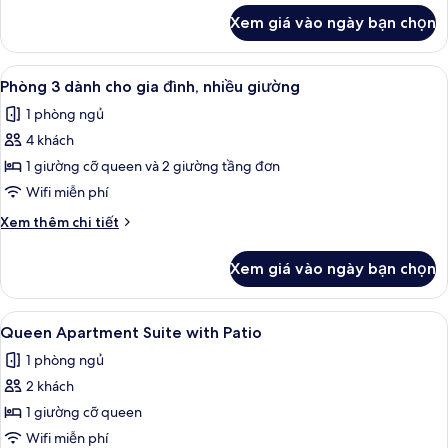
khác
Xem giá vào ngày bạn chọn
của
Phòng,
2
Xem
Phòng 3 dành cho gia đình, nhiều giư
3
giường
Phòng 3 dành cho gia đình, nhiều giường
tất
đơn
1 phòng ngủ
cả
4 khách
ảnh
Phòng
1 giường cỡ queen và 2 giường tầng đơn
3
Wifi miễn phí
dành
Chi
Xem thêm chi tiết
cho
tiết
gia
khác
Xem giá vào ngày bạn chọn
của
đình,
Phòng
nhiều
3
Xem
Queen Apartment Suite with Patio | T
giường
6
dành
Queen Apartment Suite with Patio
tất
cho
1 phòng ngủ
gia
cả
đình,
2 khách
ảnh
nhiều
Queen
1 giường cỡ queen
giường
Apartment
Wifi miễn phí