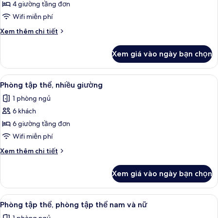
Phòng,
4 giường tầng đơn
chỉ
Wifi miễn phí
dành
Chi
Xem thêm chi tiết
cho
tiết
nữ
khác
Xem giá vào ngày bạn chọn
của
Phòng,
chỉ
Xem
Truy cập Internet không dây miễn phí
6
dành
Phòng tập thể, nhiều giường
tất
cho
1 phòng ngủ
nữ
cả
6 khách
ảnh
Phòng
6 giường tầng đơn
tập
Wifi miễn phí
thể,
Chi
Xem thêm chi tiết
nhiều
tiết
giường
khác
Xem giá vào ngày bạn chọn
của
Phòng
tập
Xem
Truy cập Internet không dây miễn phí
4
thể,
Phòng tập thể, phòng tập thể nam và nữ
tất
nhiều