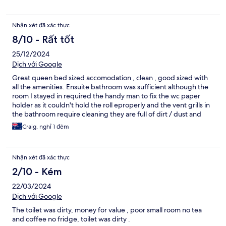
Nhận xét đã xác thực
8/10 - Rất tốt
25/12/2024
Dịch với Google
Great queen bed sized accomodation , clean , good sized with
all the amenities. Ensuite bathroom was sufficient although the
room I stayed in required the handy man to fix the wc paper
holder as it couldn't hold the roll eproperly and the vent grills in
the bathroom require cleaning they are full of dirt / dust and
grime and while these are up high out of eyesight, it reflects
Craig, nghỉ 1 đêm
poorly on the overall aesthetic I'm sure management are trying
to upheld !
Nhận xét đã xác thực
2/10 - Kém
22/03/2024
Dịch với Google
The toilet was dirty, money for value , poor small room no tea
and coffee no fridge, toilet was dirty .