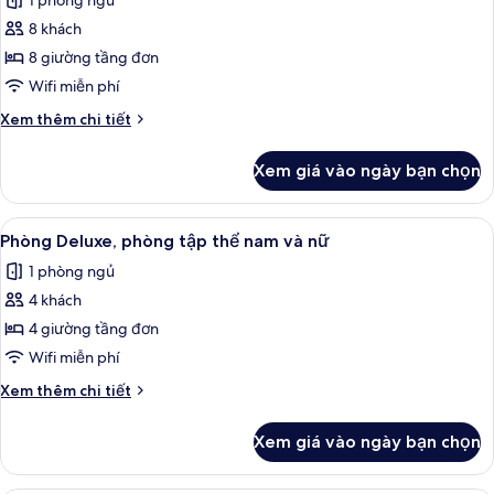
1 phòng ngủ
giường
cả
8 khách
ảnh
Phòng
8 giường tầng đơn
tập
Wifi miễn phí
thể,
Chi
Xem thêm chi tiết
phòng
tiết
tập
khác
Xem giá vào ngày bạn chọn
của
thể
Phòng
nam
tập
Xem
Truy cập Internet không dây miễn phí
và
3
thể,
Phòng Deluxe, phòng tập thể nam và nữ
tất
phòng
nữ
1 phòng ngủ
tập
cả
thể
4 khách
ảnh
nam
Phòng
4 giường tầng đơn
và
Deluxe,
nữ
Wifi miễn phí
phòng
Chi
Xem thêm chi tiết
tập
tiết
thể
khác
Xem giá vào ngày bạn chọn
của
nam
Phòng
và
Deluxe,