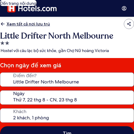
Đến trang nội dung
Xem tất cả nơi lưu trú
Little Drifter North Melbourne
Nơi
lưu
Hostel với câu lạc bộ sức khỏe, gần Chợ Nữ hoàng Victoria
trú
2.0
Chọn ngày để xem giá
sao
Điểm đến?
Ngày
Khách
Tìm