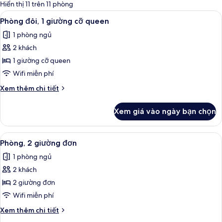
có
Hiển thị 11 trên 11 phòng
thể
Xem
Phòng đôi, 1 giường cỡ queen | Truy c
4
Phòng đôi, 1 giường cỡ queen
dùng
tất
để
1 phòng ngủ
cả
lọc
2 khách
ảnh
tìm
Phòng
1 giường cỡ queen
phòng
đôi,
Wifi miễn phí
1
Chi
Xem thêm chi tiết
giường
tiết
cỡ
khác
Xem giá vào ngày bạn chọn
của
queen
Phòng
đôi,
Xem
Phòng, 2 giường đơn | Truy cập Inter
3
1
Phòng, 2 giường đơn
tất
giường
1 phòng ngủ
cỡ
cả
queen
2 khách
ảnh
Phòng,
2 giường đơn
2
Wifi miễn phí
giường
Chi
Xem thêm chi tiết
đơn
tiết