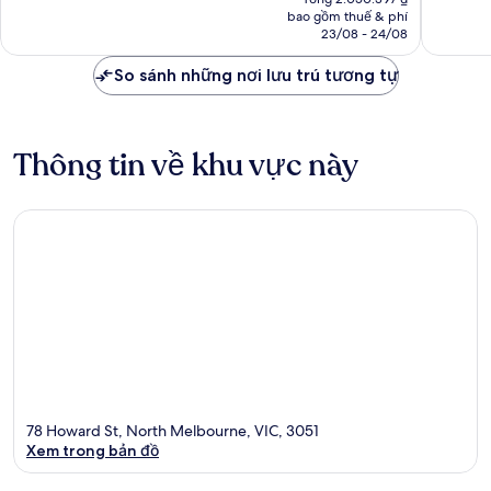
tại
nhận
xét
bao gồm thuế & phí
là
23/08 - 24/08
xét
1.863.997 ₫
So sánh những nơi lưu trú tương tự
Thông tin về khu vực này
78 Howard St, North Melbourne, VIC, 3051
Xem trong bản đồ