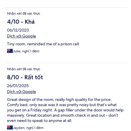
Nhận xét đã xác thực
4/10 - Khá
06/12/2023
Dịch với Google
Tiny room, reminded me of a prison cell
Julie, nghỉ 1 đêm
Nhận xét đã xác thực
8/10 - Rất tốt
26/01/2025
Dịch với Google
Great design of the room, really high quality for the price.
Comfy bed, only issue was it was pretty noisy but that’s what
you get on a Friday night. A gap filler under the door would help
massively. Great location and smooth check in and out - don’t
even need to speak to anyone at all.
Jayden, nghỉ 1 đêm