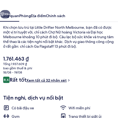
North
Melbourne
ước
Tiếp
39+
Tổng quan
Phòng
Địa điểm
Chính sách
Khi chọn lưu trú tại Little Drifter North Melbourne, bạn đã có được
một vị trí tuyệt vời, chỉ cách Chợ Nữ hoàng Victoria và Đại học
Melbourne khoảng 10 phút đi bộ. Câu lạc bộ sức khỏe và trung tâm
thể thao là các tiện nghi nổi bật khác. Dịch vụ giao thông công cộng
ở rất gần: chỉ cách Ga Flagstaff 13 phút đi bộ.
Giá
1.761.463 ₫
hiện
Tổng 1.937.609 ₫
tại
bao gồm thuế & phí
Sân thượng
là
18/08 - 19/08
1.761.463 ₫
Nhận
Rất tốt
8,4
Xem tất cả 32 nhận xét
8,4 trên 10,
xét
Tiện nghi, dịch vụ nổi bật
Có bãi đậu xe
Wifi miễn phí
Gym
Trang thiết bị giặt ủi