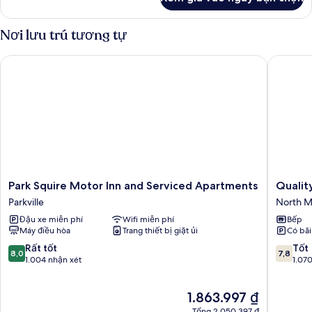
của
nam
Phòng
và
Deluxe,
Nơi lưu trú tương tự
nữ
phòng
tập
Park Squire Motor Inn and Serviced Apartments
Quality 
thể
nam
và
nữ
Park
Quality
Park Squire Motor Inn and Serviced Apartments
Qualit
Squire
Apartme
Parkville
North M
Motor
North
Đậu xe miễn phí
Wifi miễn phí
Bếp
Inn
Melbou
Máy điều hòa
Trang thiết bị giặt ủi
Có bãi
and
North
Serviced
Melbou
8.0
7.8
Rất tốt
Tốt
8,0
7,8
Apartments
trên
trên
1.004 nhận xét
1.07
Parkville
10,
10,
Rất
Tốt,
Giá
1.863.997 ₫
tốt,
1.070
hiện
1.004
nhận
Tổng 2.050.397 ₫