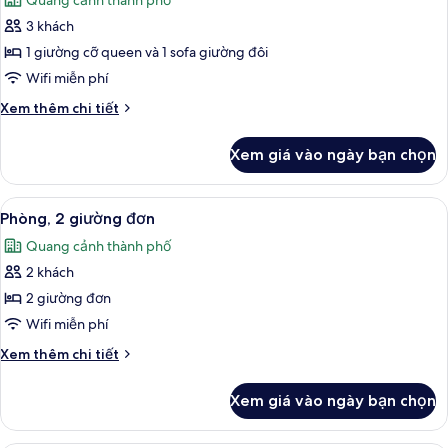
Quang cảnh thành phố
queen,
cả
khuyết
phù
3 khách
ảnh
tật
hợp
Phòng,
1 giường cỡ queen và 1 sofa giường đôi
cho
1
người
Wifi miễn phí
khuyết
giường
Chi
Xem thêm chi tiết
tật
cỡ
tiết
queen
khác
Xem giá vào ngày bạn chọn
của
và
Phòng,
sofa
1
Xem
Phòng, 2 giường đơn | Bộ đồ giường k
giường
6
giường
Phòng, 2 giường đơn
tất
cỡ
Quang cảnh thành phố
queen
cả
và
2 khách
ảnh
sofa
Phòng,
2 giường đơn
giường
2
Wifi miễn phí
giường
Chi
Xem thêm chi tiết
đơn
tiết
khác
Xem giá vào ngày bạn chọn
của
Phòng,
2