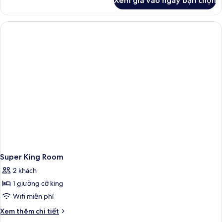
Xem giá vào ngày bạn chọn
của
King
Studio
Super King Room
2 khách
1 giường cỡ king
Wifi miễn phí
Chi
Xem thêm chi tiết
tiết