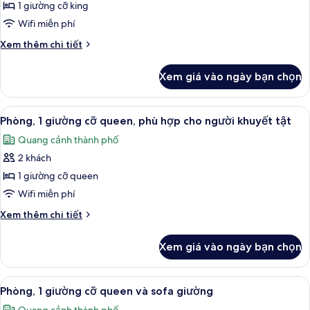
Phòng
1 giường cỡ king
cỡ
Superior,
king
Wifi miễn phí
1
Chi
Xem thêm chi tiết
giường
tiết
cỡ
khác
Xem giá vào ngày bạn chọn
của
king
Phòng
Superior,
Xem
Phòng, 1 giường cỡ queen, phù hợp ch
7
1
Phòng, 1 giường cỡ queen, phù hợp cho người khuyết tật
tất
giường
Quang cảnh thành phố
cỡ
cả
king
2 khách
ảnh
Phòng,
1 giường cỡ queen
1
Wifi miễn phí
giường
Chi
Xem thêm chi tiết
cỡ
tiết
queen,
khác
Xem giá vào ngày bạn chọn
của
phù
Phòng,
hợp
1
Xem
TV LCD 55-inch có truyền hình vệ tinh
cho
6
giường
Phòng, 1 giường cỡ queen và sofa giường
tất
cỡ
người