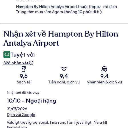
Hampton By Hilton Antalya Airport thuộc Kepez, chỉ cách
Trung tâm mua sắm Agora khoảng 10 phút đi bộ.
Nhận xét về Hampton By Hilton
Nhận
xét
Antalya Airport
Tuyệt vời
9,2
328 nhận xét
9,6
9,4
9,4
Sạch sẽ
Tiện nghi, dịch vụ
Nhân viên & dịch vụ
Nhận
Nhận xét đã xác thực
xét
10/10 - Ngoại hạng
31/07/2026
Dịch với Google
Väldigt trevlig personal. Fina rum. Familjevänligt. Nära till
flygplatsen.