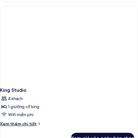
King
Room
King Studio
4 khách
1 giường cỡ king
Wifi miễn phí
Chi
Xem thêm chi tiết
tiết
khác