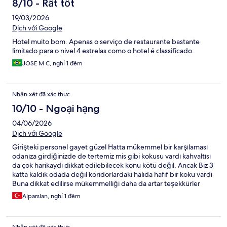
8/10 - Rất tốt
19/03/2026
Dịch với Google
Hotel muito bom. Apenas o serviço de restaurante bastante
limitado para o nivel 4 estrelas como o hotel é classificado.
JOSE M C, nghỉ 1 đêm
Nhận xét đã xác thực
10/10 - Ngoại hạng
04/06/2026
Dịch với Google
Girişteki personel gayet güzel Hatta mükemmel bir karşılaması
odanıza girdiğinizde de tertemiz mis gibi kokusu vardı kahvaltısı
da çok harikaydı dikkat edilebilecek konu kötü değil. Ancak Biz 3
katta kaldık odada değil koridorlardaki halıda hafif bir koku vardı
Buna dikkat edilirse mükemmelliği daha da artar teşekkürler
Alparslan, nghỉ 1 đêm