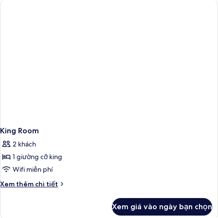
giường
đơn
King Room
2 khách
1 giường cỡ king
Wifi miễn phí
Chi
Xem thêm chi tiết
tiết
khác
Xem giá vào ngày bạn chọn
của