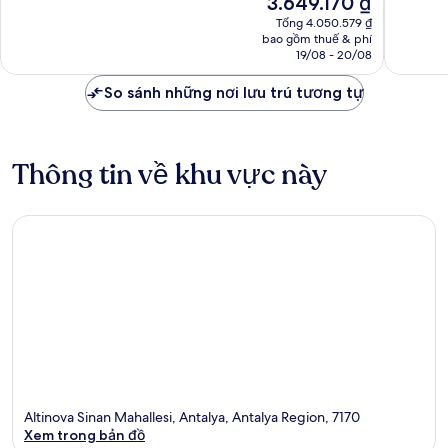
3.649.170 ₫
vời,
sắc,
hiện
Tổng 4.050.579 ₫
1.007
776
tại
bao gồm thuế & phí
nhận
nhận
là
19/08 - 20/08
xét
xét
3.649.170 ₫
So sánh những nơi lưu trú tương tự
Thông tin về khu vực này
Altinova Sinan Mahallesi, Antalya, Antalya Region, 7170
Xem trong bản đồ