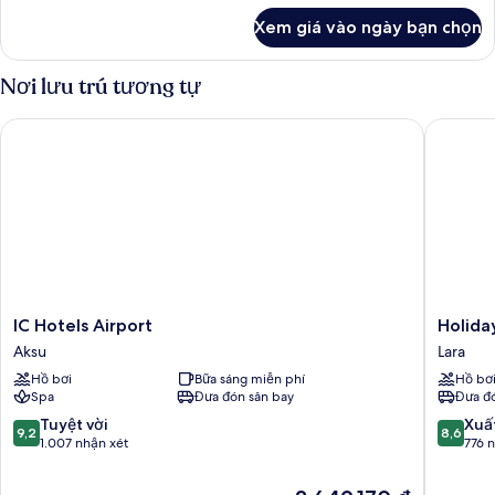
khác
Xem giá vào ngày bạn chọn
của
Super
King
Nơi lưu trú tương tự
Room
IC Hotels Airport
Holiday 
IC
Holiday
IC Hotels Airport
Holida
Hotels
Inn
Aksu
Lara
Airport
Antalya
Hồ bơi
Bữa sáng miễn phí
Hồ bơ
Aksu
-
Spa
Đưa đón sân bay
Đưa đó
Lara
by
9.2
8.6
Tuyệt vời
Xuấ
9,2
8,6
IHG
trên
trên
1.007 nhận xét
776 
Lara
10,
10,
Tuyệt
Xuất
Giá