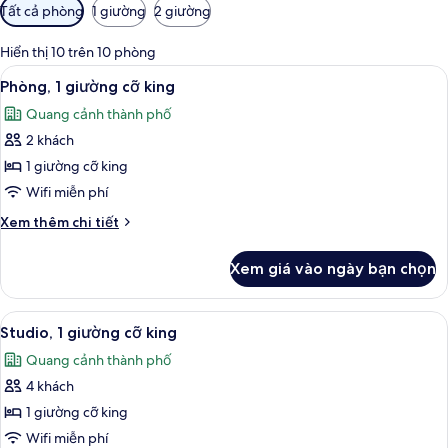
Bộ
Tất cả phòng
1 giường
2 giường
lọc
có
Hiển thị 10 trên 10 phòng
thể
Xem
Phòng, 1 giường cỡ king | Khu phòng k
7
Phòng, 1 giường cỡ king
dùng
tất
để
Quang cảnh thành phố
cả
lọc
2 khách
ảnh
tìm
Phòng,
1 giường cỡ king
phòng
1
Wifi miễn phí
giường
Chi
Xem thêm chi tiết
cỡ
tiết
king
khác
Xem giá vào ngày bạn chọn
của
Phòng,
1
Xem
Studio, 1 giường cỡ king | Khu phòng 
10
giường
Studio, 1 giường cỡ king
tất
cỡ
Quang cảnh thành phố
king
cả
4 khách
ảnh
Studio,
1 giường cỡ king
1
Wifi miễn phí