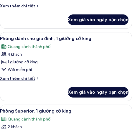
giường
Chi
Xem thêm chi tiết
cỡ
tiết
king
khác
Xem giá vào ngày bạn chọn
của
Studio,
1
Xem
TV LCD 55-inch có truyền hình vệ tinh
6
giường
Phòng dành cho gia đình, 1 giường cỡ king
tất
cỡ
Quang cảnh thành phố
king
cả
4 khách
ảnh
Phòng
1 giường cỡ king
dành
Wifi miễn phí
cho
Chi
Xem thêm chi tiết
gia
tiết
đình,
khác
Xem giá vào ngày bạn chọn
của
1
Phòng
giường
dành
Xem
Phòng Superior, 1 giường cỡ king | Bộ
cỡ
6
cho
Phòng Superior, 1 giường cỡ king
tất
gia
king
Quang cảnh thành phố
đình,
cả
1
2 khách
ảnh
giường