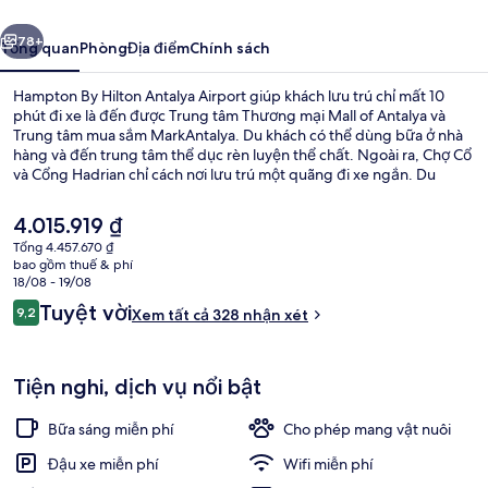
Antalya
ước
Tiếp
Airport
78+
Tổng quan
Phòng
Địa điểm
Chính sách
Hampton By Hilton Antalya Airport giúp khách lưu trú chỉ mất 10
phút đi xe là đến được Trung tâm Thương mại Mall of Antalya và
Trung tâm mua sắm MarkAntalya. Du khách có thể dùng bữa ở nhà
hàng và đến trung tâm thể dục rèn luyện thể chất. Ngoài ra, Chợ Cổ
và Cổng Hadrian chỉ cách nơi lưu trú một quãng đi xe ngắn. Du
khách khen ngợi về nhân viên nhiệt tình.
Giá
4.015.919 ₫
hiện
Tổng 4.457.670 ₫
tại
bao gồm thuế & phí
Nhà hàng
là
18/08 - 19/08
4.015.919 ₫
Nhận
Tuyệt vời
9,2
Xem tất cả 328 nhận xét
9,2 trên 10,
xét
Tiện nghi, dịch vụ nổi bật
Bữa sáng miễn phí
Cho phép mang vật nuôi
Đậu xe miễn phí
Wifi miễn phí